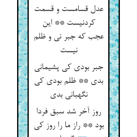
عدل قسامست و قسمت
کردنیست ** این
عجب که جبر نی و ظلم
نیست
جبر بودی کی پشیمانی
بدی ** ظلم بودی کی
نگهبانی بدی
روز آخر شد سبق فردا
بود ** راز ما را روز کی