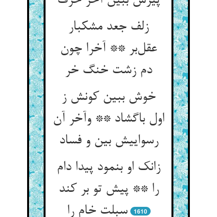
پیرش ببین آخر خرف
زلف جعد مشکبار
عقل‌بر ** آخرا چون
دم زشت خنگ خر
خوش ببین کونش ز
اول باگشاد ** وآخر آن
رسواییش بین و فساد
زانک او بنمود پیدا دام
را ** پیش تو بر کند
سبلت خام را
1610