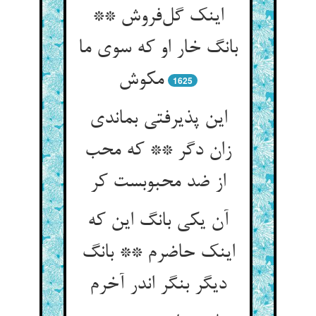
اینک گل‌فروش **
بانگ خار او که سوی ما
مکوش
1625
این پذیرفتی بماندی
زان دگر ** که محب
از ضد محبوبست کر
آن یکی بانگ این که
اینک حاضرم ** بانگ
دیگر بنگر اندر آخرم