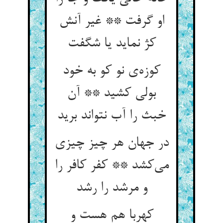
او گرفت ** غیر آنش
کژ نماید یا شگفت
کوزه‌ی نو کو به خود
بولی کشید ** آن
خبث را آب نتواند برید
در جهان هر چیز چیزی
می‌کشد ** کفر کافر را
و مرشد را رشد
کهربا هم هست و