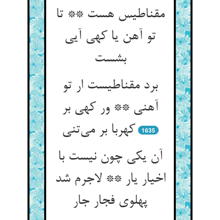
مقناطیس هست ** تا
تو آهن یا کهی آیی
بشست
برد مقناطیست ار تو
آهنی ** ور کهی بر
کهربا بر می‌تنی
1635
آن یکی چون نیست با
اخیار یار ** لاجرم شد
پهلوی فجار جار