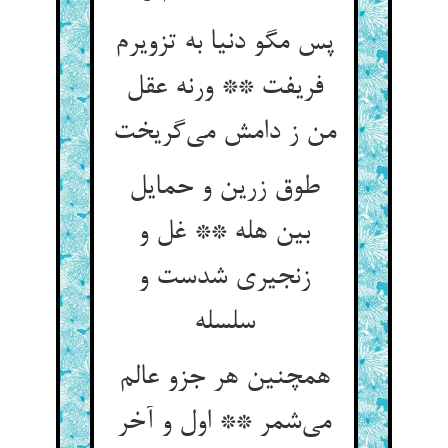
پس مگو دنیا به تزویرم
فریفت ** ورنه عقل
من ز دامش می‌گریخت
طوق زرین و حمایل
بین هله ** غل و
زنجیری شدست و
سلسله
همچنین هر جزو عالم
می‌شمر ** اول و آخر