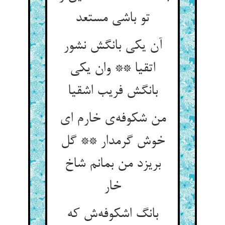
تو باشی مستعد
آن یکی بانگش نشور
اتقیا ** وان یکی
بانگش فریب اشقیا
من شکوفه‌ی خارم ای
خوش گرمدار ** گل
بریزد من بمانم شاخ
خار
بانگ اشکوفه‌ش که