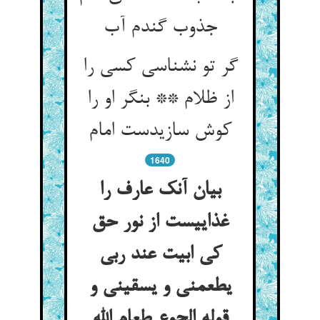
جذوب گندم آب
گر تو نشناسی کسی را
از ظلام ** بنگر او را
کوش سازیدست امام
1640
بیان آنک عارف را
غذاییست از نور حق
کی ابیت عند ربی
یطعمنی و یسقینی و
قوله الجوع طعام الله