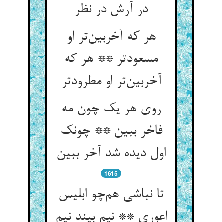
در آرش در نظر
هر که آخربین‌تر او
مسعودتر ** هر که
آخربین‌تر او مطرودتر
روی هر یک چون مه
فاخر ببین ** چونک
اول دیده شد آخر ببین
1615
تا نباشی هم‌چو ابلیس
اعوری ** نیم بیند نیم