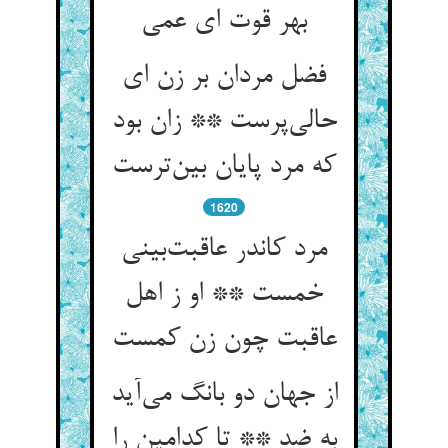
بهر قوت ای عمی
فضل مردان بر زن ای
حالی‌پرست ** زان بود
که مرد پایان بین‌ترست
1620
مرد کاندر عاقبت‌بینی
خمست ** او ز اهل
عاقبت چون زن کمست
از جهان دو بانگ می‌آید
به ضد ** تا کدامین را