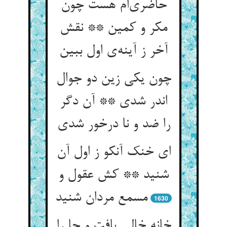
حاضری‌ام هست چون
مکر و کمین ** نقش
آخر ز آینه‌ی اول ببین
چون یکی زین دو جوال
اندر شدی ** آن دگر
را ضد و نا درخور شدی
ای خنک آنکو ز اول آن
شنید ** کش عقول و
مسمع مردان شنید
1630
خانه خالی یافت و جا را