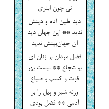
نی چون ابتری
دید طین آدم و دینش
ندید ** این جهان دید
آن جهان‌بینش ندید
فضل مردان بر زنان ای
بو شجاع ** نیست بهر
قوت و کسب و ضیاع
ورنه شیر و پیل را بر
آدمی ** فضل بودی