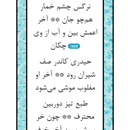
نرگس چشم خمار
هم‌چو جان ** آخر
اعمش بین و آب از وی
چکان
1605
حیدری کاندر صف
شیران رود ** آخر او
مغلوب موشی می‌شود
طبع تیز دوربین
محترف ** چون خر