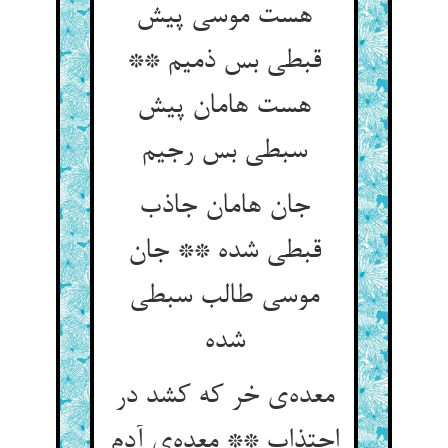
هست موسی پیش
قبطی بس ذمیم **
هست هامان پیش
سبطی بس رجیم
جان هامان جاذب
قبطی شده ** جان
موسی طالب سبطی
شده
معده‌ی خر که کشد در
اجتذاب ** معده‌ی آدم