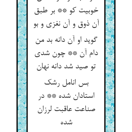
خوبیت کو ** بر طبق
آن ذوق و آن نغزی و بو
گوید او آن دانه بد من
دام آن ** چون شدی
تو صید شد دانه نهان
بس انامل رشک
استادان شده ** در
صناعت عاقبت لرزان
شده