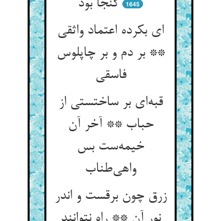
گنجا بود
1645
ای بکرده اعتماد واثقی
** بر دم و بر چاپلوس
فاسقی
قبه‌ای بر ساختستی از
حباب ** آخر آن
خیمه‌ست بس
واهی‌طناب
زرق چون برقست و اندر
نور آن ** راه نتوانند