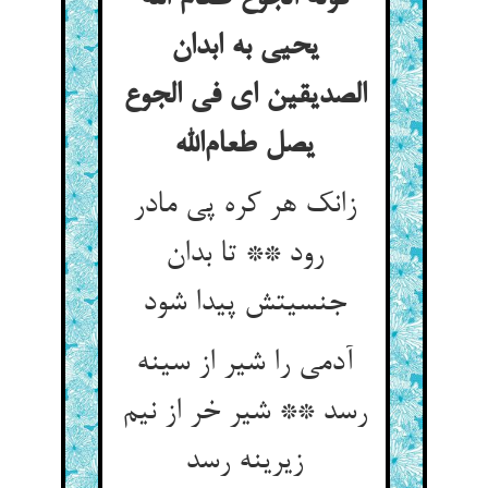
یحیی به ابدان
الصدیقین ای فی الجوع
یصل طعام‌الله
زانک هر کره پی مادر
رود ** تا بدان
جنسیتش پیدا شود
آدمی را شیر از سینه
رسد ** شیر خر از نیم
زیرینه رسد