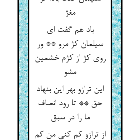
مغژ
باد هم گفت ای
سیلمان کژ مرو ** ور
روی کژ از کژم خشمین
مشو
این ترازو بهر این بنهاد
حق ** تا رود انصاف
ما را در سبق
از ترازو کم کنی من کم