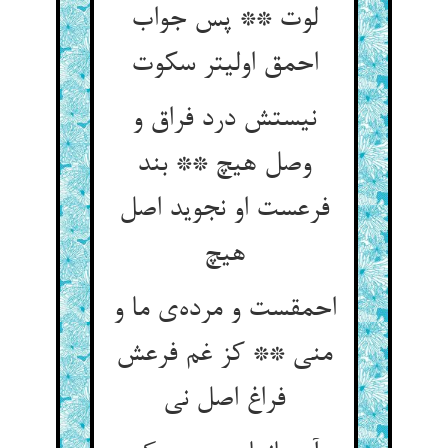
لوت ** پس جواب
احمق اولیتر سکوت
نیستش درد فراق و
وصل هیچ ** بند
فرعست او نجوید اصل
هیچ
احمقست و مرده‌ی ما و
منی ** کز غم فرعش
فراغ اصل نی