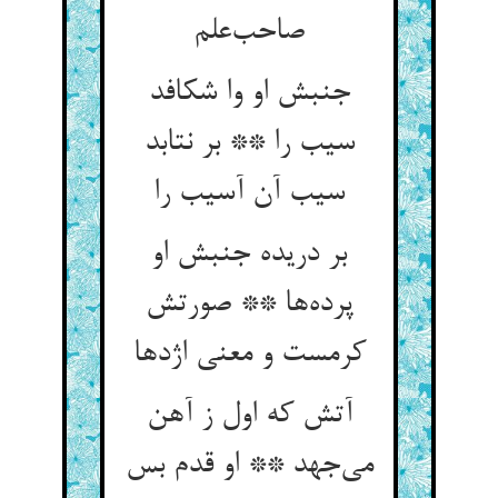
صاحب‌علم
جنبش او وا شکافد
سیب را ** بر نتابد
سیب آن آسیب را
بر دریده جنبش او
پرده‌ها ** صورتش
کرمست و معنی اژدها
آتش که اول ز آهن
می‌جهد ** او قدم بس