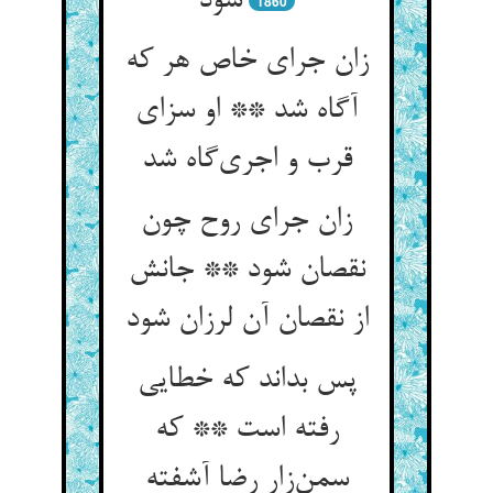
شود
1860
زان جرای خاص هر که
آگاه شد ** او سزای
قرب و اجری‌گاه شد
زان جرای روح چون
نقصان شود ** جانش
از نقصان آن لرزان شود
پس بداند که خطایی
رفته است ** که
سمن‌زار رضا آشفته