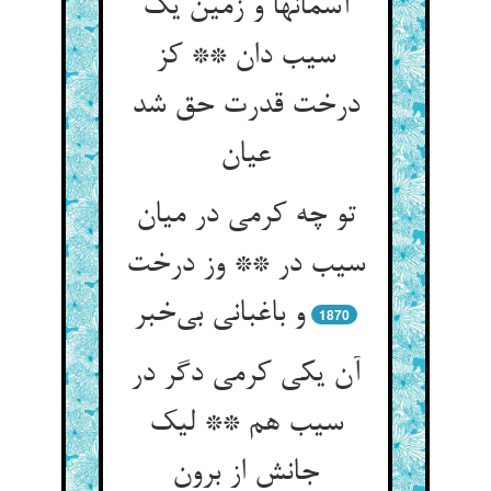
آسمانها و زمین یک
سیب دان ** کز
درخت قدرت حق شد
عیان
تو چه کرمی در میان
سیب در ** وز درخت
و باغبانی بی‌خبر
1870
آن یکی کرمی دگر در
سیب هم ** لیک
جانش از برون