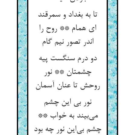
تا به بغداد و سمرقند
ای همام ** روح را
اندر تصور نیم گام
دو درم سنگست پیه
چشمتان ** نور
روحش تا عنان آسمان
نور بی این چشم
می‌بیند به خواب **
چشم بی‌این نور چه بود