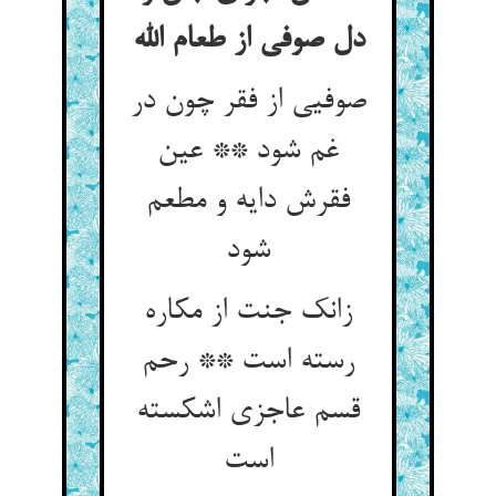
دل صوفی از طعام الله
صوفیی از فقر چون در
غم شود ** عین
فقرش دایه و مطعم
شود
زانک جنت از مکاره
رسته است ** رحم
قسم عاجزی اشکسته
است