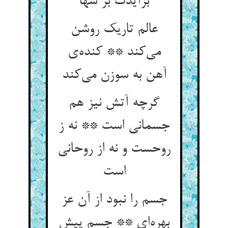
برآیدت بر سها
عالم تاریک روشن
می‌کند ** کنده‌ی
آهن به سوزن می‌کند
گرچه آتش نیز هم
جسمانی است ** نه ز
روحست و نه از روحانی
است
جسم را نبود از آن عز
بهره‌ای ** جسم پیش