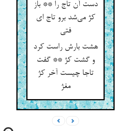
دست آن تاج را ** باز
کژ می‌شد برو تاج ای
فتی
هشت بارش راست کرد
و گشت کژ ** گفت
تاجا چیست آخر کژ
مغژ