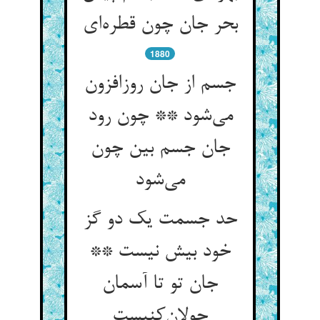
بحر جان چون قطره‌ای
1880
جسم از جان روزافزون
می‌شود ** چون رود
جان جسم بین چون
می‌شود
حد جسمت یک دو گز
خود بیش نیست **
جان تو تا آسمان
جولان‌کنیست