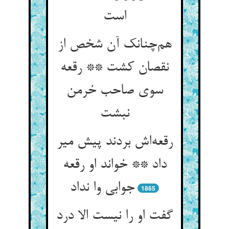
است
هم‌چنانک آن شخص از
نقصان کشت ** رقعه
سوی صاحب خرمن
نبشت
رقعه‌اش بردند پیش میر
داد ** خواند او رقعه
جوابی وا نداد
1865
گفت او را نیست الا درد