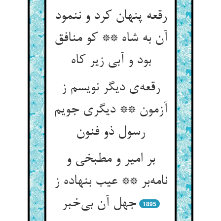
رقعه پنهان کرد و ننمود
آن به شاه ** کو منافق
بود و آبی زیر کاه
رقعه‌ی دیگر نویسم ز
آزمون ** دیگری جویم
رسول ذو فنون
بر امیر و مطبخی و
نامه‌بر ** عیب بنهاده ز
جهل آن بی‌خبر
1895