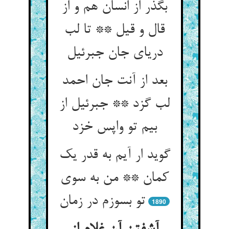
بگذر از انسان هم و از
قال و قیل ** تا لب
دریای جان جبرئیل
بعد از آنت جان احمد
لب گزد ** جبرئیل از
بیم تو واپس خزد
گوید ار آیم به قدر یک
کمان ** من به سوی
تو بسوزم در زمان
1890