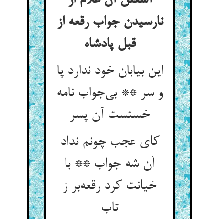
آشفتن آن غلام از
نارسیدن جواب رقعه از
قبل پادشاه
این بیابان خود ندارد پا
و سر ** بی‌جواب نامه
خستست آن پسر
کای عجب چونم نداد
آن شه جواب ** با
خیانت کرد رقعه‌بر ز
تاب