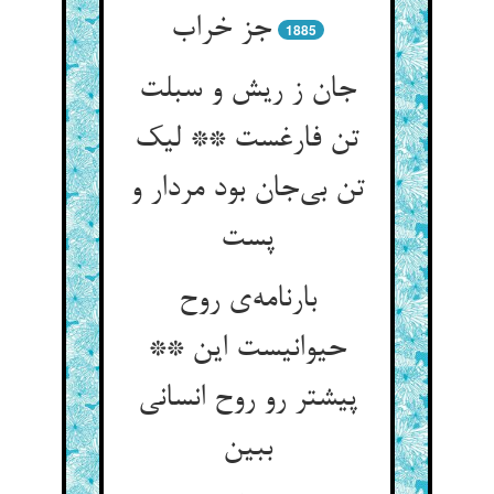
جز خراب
1885
جان ز ریش و سبلت
تن فارغست ** لیک
تن بی‌جان بود مردار و
پست
بارنامه‌ی روح
حیوانیست این **
پیشتر رو روح انسانی
ببین