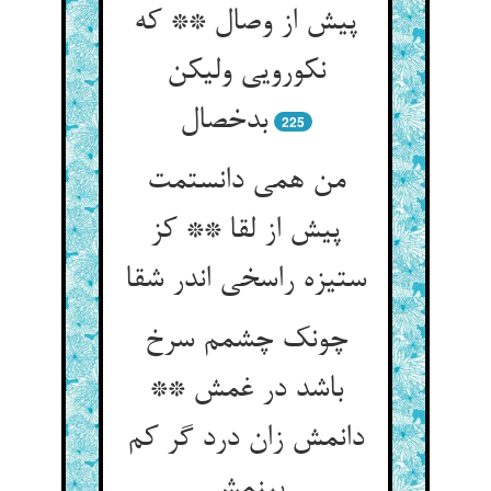
پیش از وصال ** که
نکورویی ولیکن
بدخصال
225
من همی دانستمت
پیش از لقا ** کز
ستیزه راسخی اندر شقا
چونک چشمم سرخ
باشد در غمش **
دانمش زان درد گر کم
بینمش