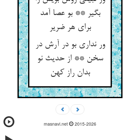
بگیر ** بو عصا آمد
برای هر ضریر
ور نداری بو در آرش در
سخن ** از حدیث نو
بدان راز کهن
masnavi.net
2015-2026