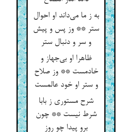
به ز ما می‌داند او احوال
ستر ** وز پس و پیش
و سر و دنبال ستر
ظاهرا او بی‌جهاز و
خادمست ** وز صلاح
و ستر او خود عالمست
شرح مستوری ز بابا
شرط نیست ** چون
برو پیدا چو روز