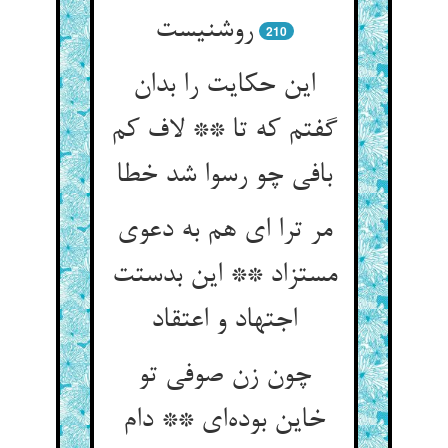
روشنیست
210
این حکایت را بدان
گفتم که تا ** لاف کم
بافی چو رسوا شد خطا
مر ترا ای هم به دعوی
مستزاد ** این بدستت
اجتهاد و اعتقاد
چون زن صوفی تو
خاین بوده‌ای ** دام