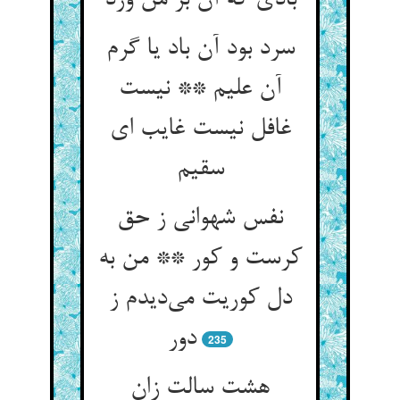
بادی که آن بر من وزد
سرد بود آن باد یا گرم
آن علیم ** نیست
غافل نیست غایب ای
سقیم
نفس شهوانی ز حق
کرست و کور ** من به
دل کوریت می‌دیدم ز
دور
235
هشت سالت زان