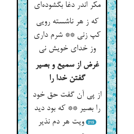
مکر اندر دغا بگشوده‌ای
که ز هر ناشسته رویی
کپ زنی ** شرم داری
وز خدای خویش نی
غرض از سمیع و بصیر
گفتن خدا را
از پی آن گفت حق خود
را بصیر ** که بود دید
ویت هر دم نذیر
215