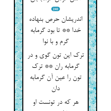
240
اندریشان حرص بنهاده
خدا ** تا بود گرمابه
گرم و با نوا
ترک این تون گوی و در
گرمابه ران ** ترک
تون را عین آن گرمابه
دان
هر که در تونست او