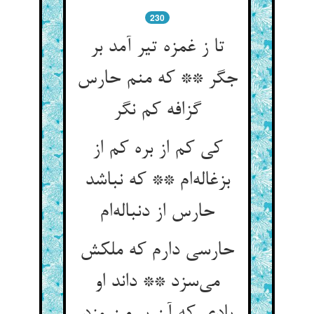
230
تا ز غمزه تیر آمد بر
جگر ** که منم حارس
گزافه کم نگر
کی کم از بره کم از
بزغاله‌ام ** که نباشد
حارس از دنباله‌ام
حارسی دارم که ملکش
می‌سزد ** داند او