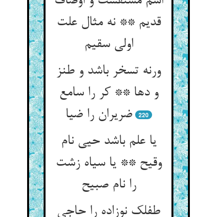
اسم مشتقست و اوصاف
قدیم ** نه مثال علت
اولی سقیم
ورنه تسخر باشد و طنز
و دها ** کر را سامع
ضریران را ضیا
220
یا علم باشد حیی نام
وقیح ** یا سیاه زشت
را نام صبیح
طفلک نوزاده را حاجی