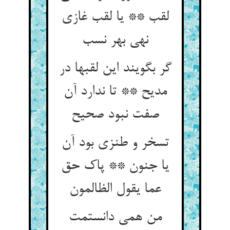
لقب ** یا لقب غازی
نهی بهر نسب
گر بگویند این لقبها در
مدیح ** تا ندارد آن
صفت نبود صحیح
تسخر و طنزی بود آن
یا جنون ** پاک حق
عما یقول الظالمون
من همی دانستمت