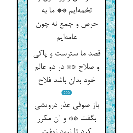
تخمه‌ایم ** ما به
حرص و جمع نه چون
عامه‌ایم
قصد ما سترست و پاکی
و صلاح ** در دو عالم
خود بدان باشد فلاح
200
باز صوفی عذر درویشی
بگفت ** و آن مکرر
کرد تا نبود نهفت