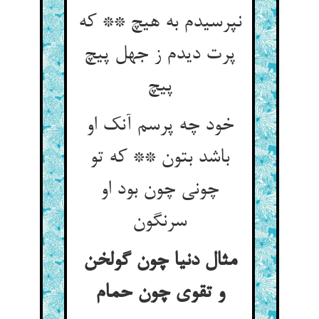
نپرسیدم به هیچ ** که
پرت دیدم ز جهل پیچ
پیچ
خود چه پرسم آنک او
باشد بتون ** که تو
چونی چون بود او
سرنگون
مثال دنیا چون گولخن
و تقوی چون حمام