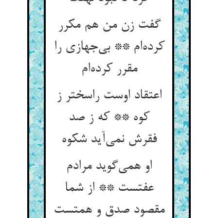
گفت زن من هم مکرر
کرده‌ام ** بی‌جهازی را
مقرر کرده‌ام
اعتقاد اوست راسختر ز
کوه ** که ز صد
فقرش نمی‌آید شکوه
او همی‌گوید مرادم
عفتست ** از شما
مقصود صدق و همتست