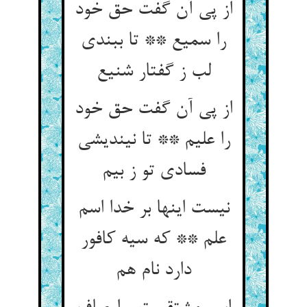
از پی آن گفت حق خود
را سمیع ** تا ببندی
لب ز گفتار شنیع
از پی آن گفت حق خود
را علیم ** تا نیندیشی
فسادی تو ز بیم
نیست اینها بر خدا اسم
علم ** که سیه کافور
دارد نام هم