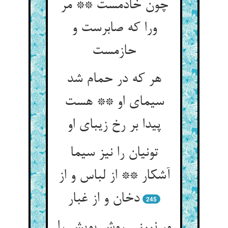
چون خادمست ** مر
ورا که صابرست و
حازمست
هر که در حمام شد
سیمای او ** هست
پیدا بر رخ زیبای او
تونیان را نیز سیما
آشکار ** از لباس و از
دخان و از غبار
245
ور نبینی روش بویش را