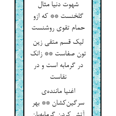
شهوت دنیا مثال
گلخنست ** که ازو
حمام تقوی روشنست
لیک قسم متقی زین
تون صفاست ** زانک
در گرمابه است و در
نقاست
اغنیا ماننده‌ی
سرگین‌کشان ** بهر
آتش کردن گرمابه‌بان