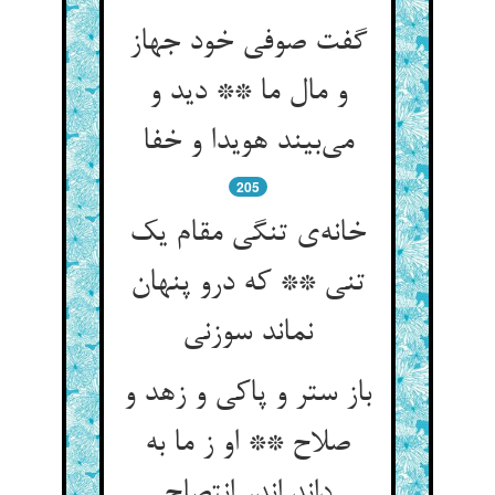
گفت صوفی خود جهاز
و مال ما ** دید و
می‌بیند هویدا و خفا
205
خانه‌ی تنگی مقام یک
تنی ** که درو پنهان
نماند سوزنی
باز ستر و پاکی و زهد و
صلاح ** او ز ما به
داند اندر انتصاح