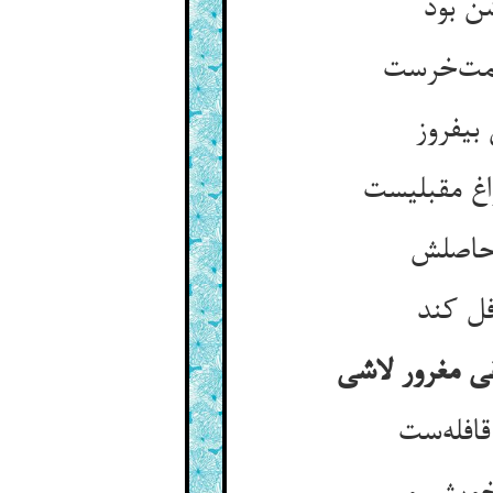
ن بود
لمت‌خرست
بیفروز
غ مقبلیست
 حاصلش
فل کند
قی مغرور لاشی
قافله‌ست