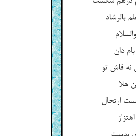
م درهم شکست
م بالرشاد
السلام
ام دان
نه فاش تو
ن هلا
بست ارتحال
هتزاز
دی بدست