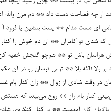
جا سخن لب در ببست ** چون رسید اینجا قل
ند ار چه فصاحت دست داد ** دم مزن والله اعل
بامی ای مست مدام ** پست بنشین یا فرود آ و
ی که شدی تو کامران ** آن دم خوش را کنار ب
ش هراسان باش تو ** هم‌چو گنجش خفیه کن 
ید بر ولا ناگه بلا ** ترس ترسان رو در آن مکم
ن در وقت شادی از زوال ** زان کنار بام غی
‌بینی کنار بام راز ** روح می‌بیند که هستش ا
 ناگهان کان آمدست ** بر کنار کنگره‌ی شا