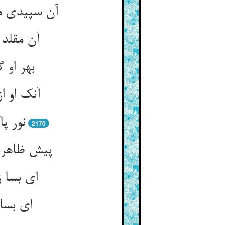
آن سپیدی م
آن مقلد 
بهر او 
آنک او ا
نور پ
2170
پیش ظاهربی
ای بسا 
ای بسا