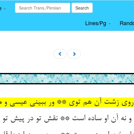
le
Search
Lines/Pg
Rand
 روی زشت آن هم توی ** ور ببینی عیسی و م
 و نه آن او ساده است ** نقش تو در پیش تو 