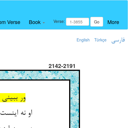
om Verse
Book
More
Verse:
Go
فارسی
Türkçe
English
2142-2191
ور ببینی
او نه اینست