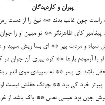
پیران و کاردیدگان
راست چون غالب بدند ** تیغ را از دست ره‌ز
پیغامبر کای ظاهرنگر ** تو مبین او را جوان 
ش سیاه و مردت پیر ** ای بسا ریش سپید و د
و را آزمودم بارها ** کرد پیری آن جوان در ک
 عقل باشد ای پسر ** نه سپیدی موی اندر ری
و پیرتر خود کی بود ** چونک عقلش نیست او 
ش چون بود عیسی نفس ** پاک باشد از غرو