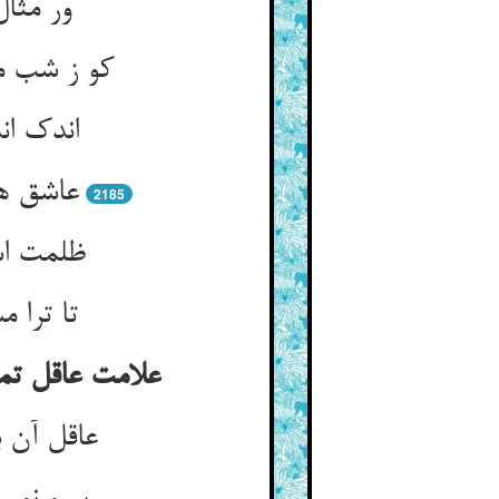
ور مثا
کو ز شب م
اندک ان
عاشق ه
2185
ظلمت اش
تا ترا 
علامت عاقل تما
عاقل آن ب