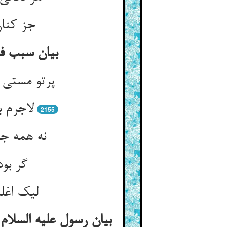
جز کنار
بیان سبب ف
پرتو مستی
لاجرم 
2155
نه همه جا
گر بود
لیک اغلب
بیان رسول علیه السلام