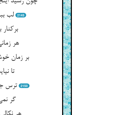
چون رسید این
لب بب
2145
برکنار 
هر زمان
بر زمان خو
تا نیا
ترس جا
2150
گر نمی
هر نکالی