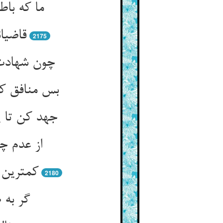
ما که باط
قاضیا
2175
چون شهادت 
بس منافق کا
جهد کن تا 
از عدم چ
کمترین 
2180
گر به 