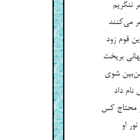
ر ننگریم
ر می‌کنند
ن قوم زود
هانی بریخت
ن‌بین شوی
نام داد
و محتاج کس
ور او