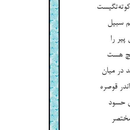
وته‌تگیست
یم سبیل
پیر را
آنچ هست
د در میان
ندر قوصره
ی حسود
مختصر