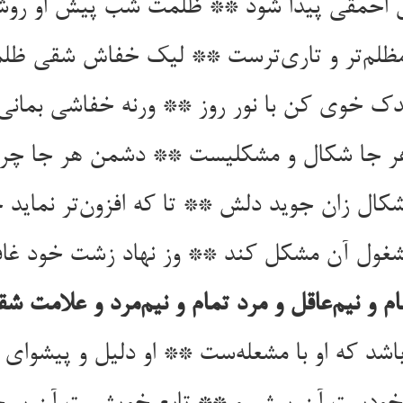
ل احمقی پیدا شود ** ظلمت شب پیش او روش
ظلم‌تر و تاری‌ترست ** لیک خفاش شقی ظ
دک خوی کن با نور روز ** ورنه خفاشی بمانی 
ر جا شکال و مشکلیست ** دشمن هر جا چرا
کال زان جوید دلش ** تا که افزون‌تر نماید
مشغول آن مشکل کند ** وز نهاد زشت خود غا
م و نیم‌عاقل و مرد تمام و نیم‌مرد و علامت ش
اشد که او با مشعله‌ست ** او دلیل و پیشوای 