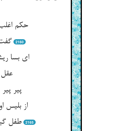
حکم اغلب 
گفت 
2160
ای بسا ری
عقل ا
پیر پیر
از بلیس ا
طفل گیر
2165