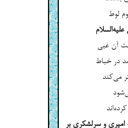
وم لوط
یه‌السلام
ت آن غبی
د در خباط
ر می‌کند
ی‌شود
رده‌اند
ه امیری و سرلشکری بر