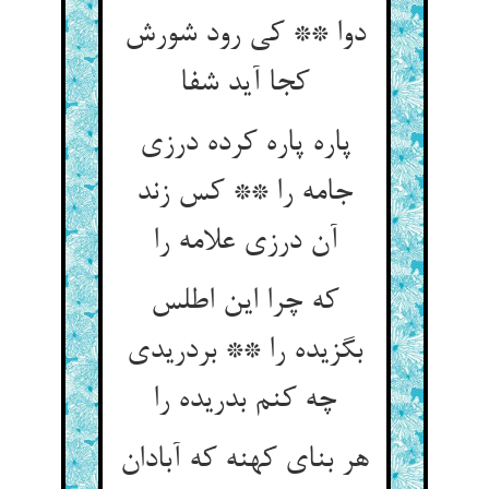
دوا ** کی رود شورش
کجا آید شفا
پاره پاره کرده درزی
جامه را ** کس زند
آن درزی علامه را
که چرا این اطلس
بگزیده را ** بردریدی
چه کنم بدریده را
هر بنای کهنه که آبادان