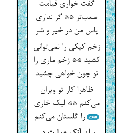
گفت خواری قیامت
صعب‌تر ** گر نداری
پاس من در خیر و شر
زخم کیکی را نمی‌توانی
کشید ** زخم ماری را
تو چون خواهی چشید
ظاهرا کار تو ویران
می‌کنم ** لیک خاری
را گلستان می‌کنم
2340