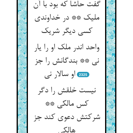
گفت حاشا که بود با آن
ملیک ** در خداوندی
کسی دیگر شریک
واحد اندر ملک او را یار
نی ** بندگانش را جز
او سالار نی
2325
نیست خلقش را دگر
کس مالکی **
شرکتش دعوی کند جز
هالکی