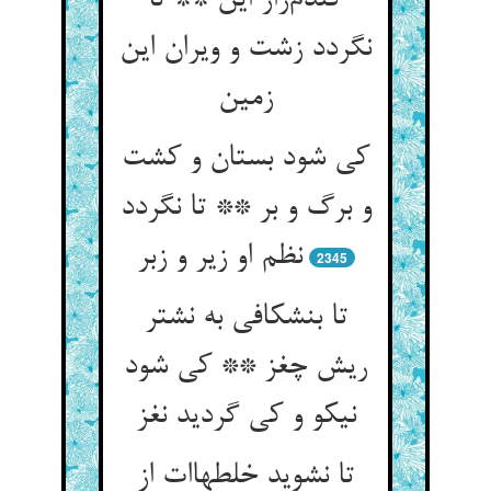
گندم‌زار این ** تا
نگردد زشت و ویران این
زمین
کی شود بستان و کشت
و برگ و بر ** تا نگردد
نظم او زیر و زبر
2345
تا بنشکافی به نشتر
ریش چغز ** کی شود
نیکو و کی گردید نغز
تا نشوید خلطهاات از