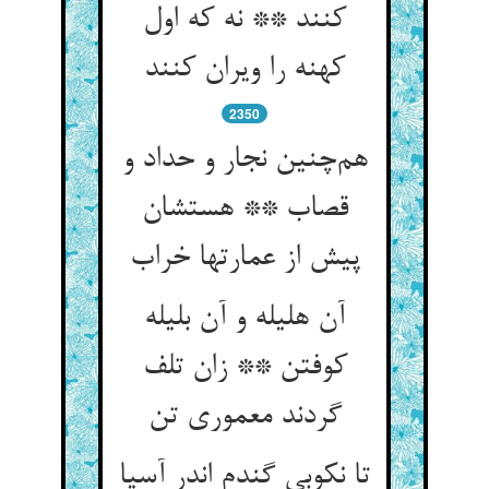
کنند ** نه که اول
کهنه را ویران کنند
2350
هم‌چنین نجار و حداد و
قصاب ** هستشان
پیش از عمارتها خراب
آن هلیله و آن بلیله
کوفتن ** زان تلف
گردند معموری تن
تا نکوبی گندم اندر آسیا