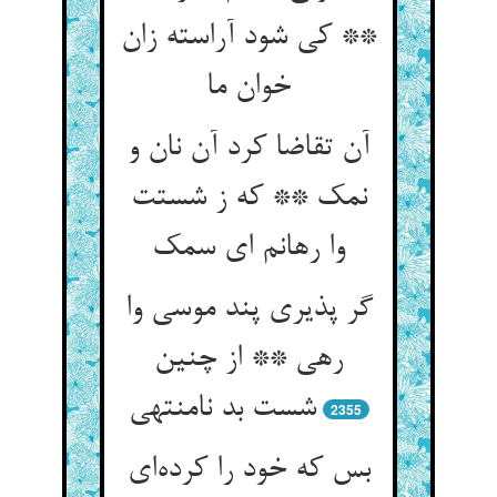
** کی شود آراسته زان
خوان ما
آن تقاضا کرد آن نان و
نمک ** که ز شستت
وا رهانم ای سمک
گر پذیری پند موسی وا
رهی ** از چنین
شست بد نامنتهی
2355
بس که خود را کرده‌ای