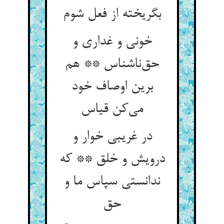
بگریخته از فعل شوم
خونی و غداری و
حق‌ناشناس ** هم
برین اوصاف خود
می‌کن قیاس
در غریبی خوار و
درویش و خلق ** که
ندانستی سپاس ما و
حق