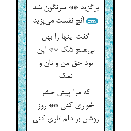
برگزید ** سرنگون شد
آنچ نفست می‌پزید
2335
گفت اینها را بهل
بی‌هیچ شک ** این
بود حق من و نان و
نمک
که مرا پیش حشر
خواری کنی ** روز
روشن بر دلم تاری کنی