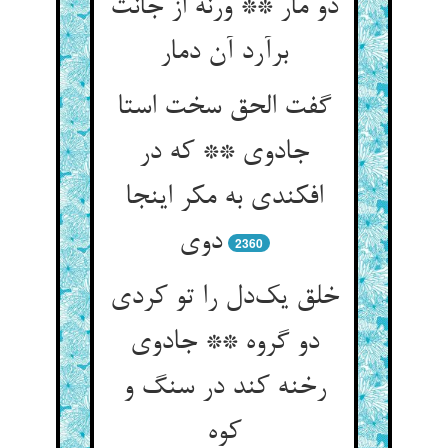
دو مار ** ورنه از جانت
برآرد آن دمار
گفت الحق سخت استا
جادوی ** که در
افکندی به مکر اینجا
دوی
2360
خلق یک‌دل را تو کردی
دو گروه ** جادوی
رخنه کند در سنگ و
کوه