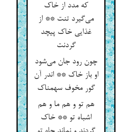
که مدد از خاک
می‌گیرد تنت ** از
غذایی خاک پیچد
گردنت
چون رود جان می‌شود
او باز خاک ** اندر آن
گور مخوف سهمناک
هم تو و هم ما و هم
اشباه تو ** خاک
گردند و نماند جاه تو