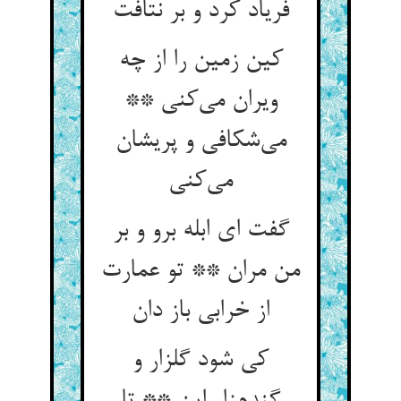
فریاد کرد و بر نتافت
کین زمین را از چه
ویران می‌کنی **
می‌شکافی و پریشان
می‌کنی
گفت ای ابله برو و بر
من مران ** تو عمارت
از خرابی باز دان
کی شود گلزار و