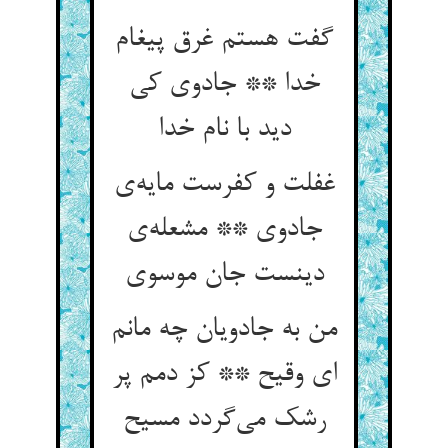
گفت هستم غرق پیغام
خدا ** جادوی کی
دید با نام خدا
غفلت و کفرست مایه‌ی
جادوی ** مشعله‌ی
دینست جان موسوی
من به جادویان چه مانم
ای وقیح ** کز دمم پر
رشک می‌گردد مسیح