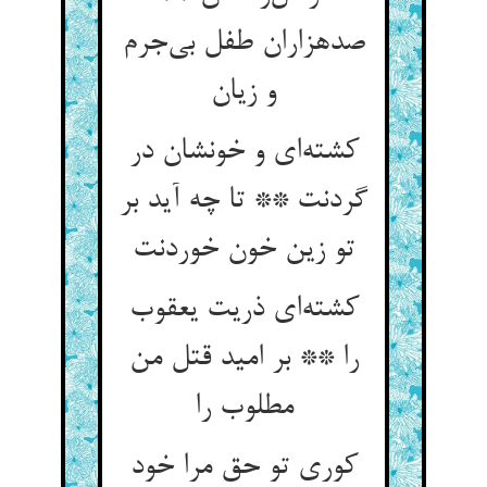
صدهزاران طفل بی‌جرم
و زیان
کشته‌ای و خونشان در
گردنت ** تا چه آید بر
تو زین خون خوردنت
کشته‌ای ذریت یعقوب
را ** بر امید قتل من
مطلوب را
کوری تو حق مرا خود