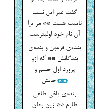
گفت غیر این نسب
نامیت هست ** مر ترا
آن نام خود اولیترست
بنده‌ی فرعون و بنده‌ی
بندگانش ** که ازو
پرورد اول جسم و
جانش
2320
بنده‌ی یاغی طاغی
ظلوم ** زین وطن