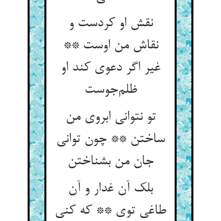
نقش او کردست و
نقاش من اوست **
غیر اگر دعوی کند او
ظلم‌جوست
تو نتوانی ابروی من
ساختن ** چون توانی
جان من بشناختن
بلک آن غدار و آن
طاغی توی ** که کنی