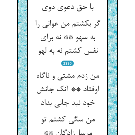
با حق دعوی دوی
گر بکشتم من عوانی را
به سهو ** نه برای
نفس کشتم نه به لهو
2330
من زدم مشتی و ناگاه
اوفتاد ** آنک جانش
خود نبد جانی بداد
من سگی کشتم تو
مرسل‌زادگان **