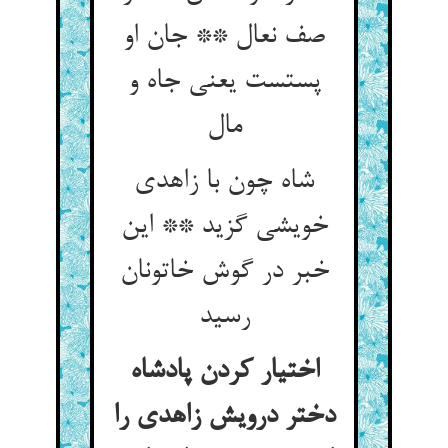
صف نعال ** جان او
پستست یعنی جاه و
مال
شاه چون با زاهدی
خویشی گزید ** این
خبر در گوش خاتونان
رسید
اختیار کردن پادشاه
دختر درویش زاهدی را