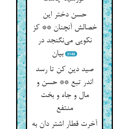
حسن دختر این
خصالش آنچنان ** کز
نکویی می‌نگنجد در
بیان
3140
صید دین کن تا رسد
اندر تبع ** حسن و
مال و جاه و بخت
منتفع
آخرت قطار اشتر دان به