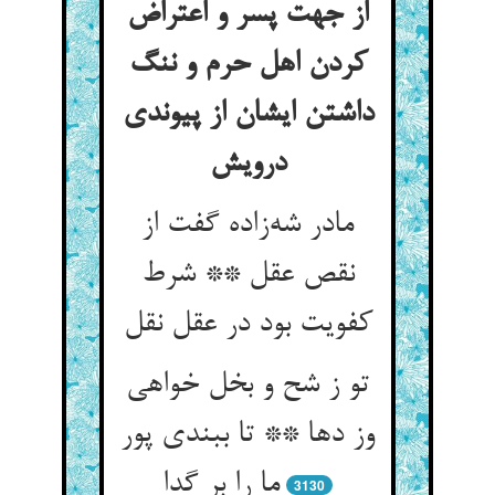
از جهت پسر و اعتراض
کردن اهل حرم و ننگ
داشتن ایشان از پیوندی
درویش
مادر شه‌زاده گفت از
نقص عقل ** شرط
کفویت بود در عقل نقل
تو ز شح و بخل خواهی
وز دها ** تا ببندی پور
ما را بر گدا
3130