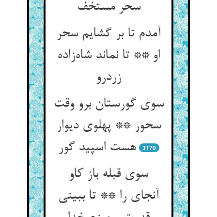
سحر مستخف
آمدم تا بر گشایم سحر
او ** تا نماند شاه‌زاده
زردرو
سوی گورستان برو وقت
سحور ** پهلوی دیوار
هست اسپید گور
3170
سوی قبله باز کاو
آنجای را ** تا ببینی