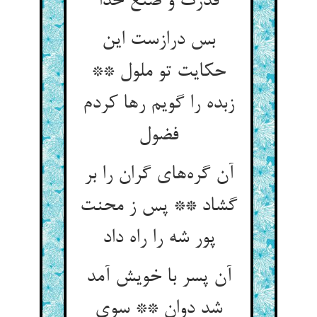
قدرت و صنع خدا
بس درازست این
حکایت تو ملول **
زبده را گویم رها کردم
فضول
آن گره‌های گران را بر
گشاد ** پس ز محنت
پور شه را راه داد
آن پسر با خویش آمد
شد دوان ** سوی