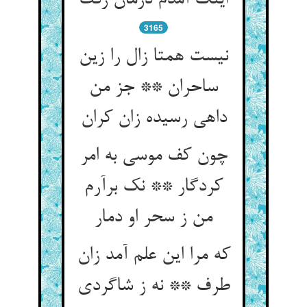
اینک آمدم درمان زفت
3165
نیست همتا زال را زین
ساحران ** جز من
داهی رسیده زان کران
چون کف موسی به امر
کردگار ** نک برآرم
من ز سحر او دمار
که مرا این علم آمد زان
طرف ** نه ز شاگردی