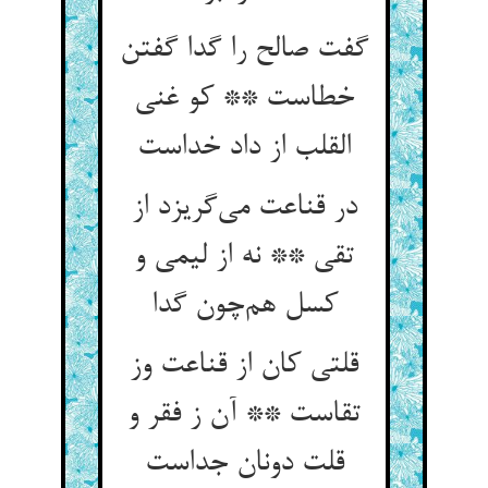
گفت صالح را گدا گفتن
خطاست ** کو غنی
القلب از داد خداست
در قناعت می‌گریزد از
تقی ** نه از لیمی و
کسل هم‌چون گدا
قلتی کان از قناعت وز
تقاست ** آن ز فقر و
قلت دونان جداست