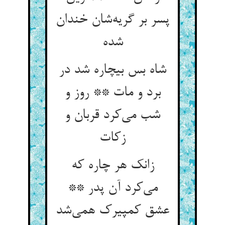
پسر بر گریه‌شان خندان
شده
شاه بس بیچاره شد در
برد و مات ** روز و
شب می‌کرد قربان و
زکات
زانک هر چاره که
می‌کرد آن پدر **
عشق کمپیرک همی‌شد