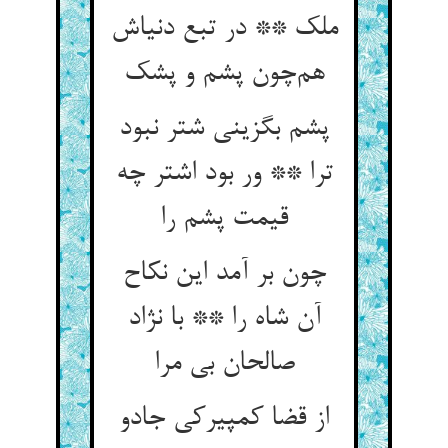
ملک ** در تبع دنیاش
هم‌چون پشم و پشک
پشم بگزینی شتر نبود
ترا ** ور بود اشتر چه
قیمت پشم را
چون بر آمد این نکاح
آن شاه را ** با نژاد
صالحان بی مرا
از قضا کمپیرکی جادو