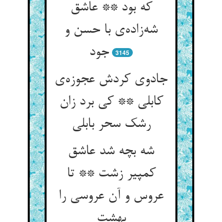
که بود ** عاشق
شه‌زاده‌ی با حسن و
جود
3145
جادوی کردش عجوزه‌ی
کابلی ** کی برد زان
رشک سحر بابلی
شه بچه شد عاشق
کمپیر زشت ** تا
عروس و آن عروسی را
بهشت