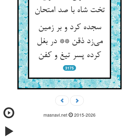
تخت شاه با صد امتحان
سجده کرد و بر زمین
می‌زد ذقن ** در بغل
کرده پسر تیغ و کفن
3175
masnavi.net
2015-2026