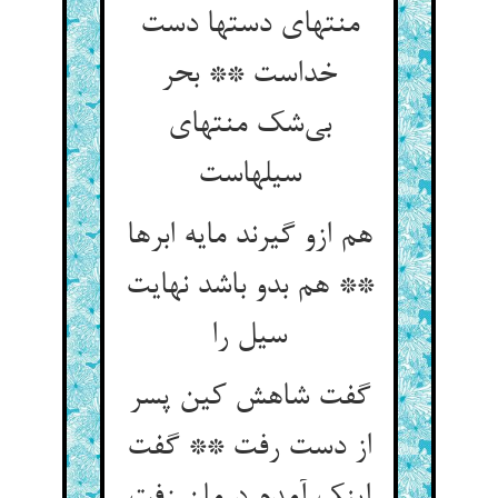
منتهای دستها دست
خداست ** بحر
بی‌شک منتهای
سیلهاست
هم ازو گیرند مایه ابرها
** هم بدو باشد نهایت
سیل را
گفت شاهش کین پسر
از دست رفت ** گفت