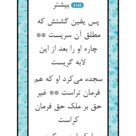
بیشتر
3155
پس یقین گشتش که
مطلق آن سریست **
چاره او را بعد از این
لابه گریست
سجده می‌کرد او که هم
فرمان تراست ** غیر
حق بر ملک حق فرمان
کراست