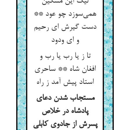
لیک این مسکین
همی‌سوزد چو عود **
دست گیرش ای رحیم
و ای ودود
تا ز یا رب یا رب و
افغان شاه ** ساحری
استاد پیش آمد ز راه
مستجاب شدن دعای
پادشاه در خلاص
پسرش از جادوی کابلی