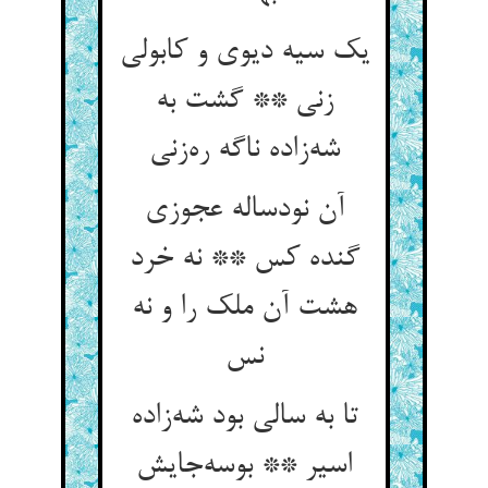
یک سیه دیوی و کابولی
زنی ** گشت به
شه‌زاده ناگه ره‌زنی
آن نودساله عجوزی
گنده کس ** نه خرد
هشت آن ملک را و نه
نس
تا به سالی بود شه‌زاده
اسیر ** بوسه‌جایش