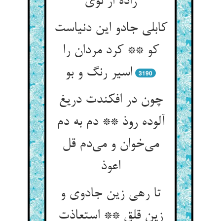
زاده از نوی
کابلی جادو این دنیاست
کو ** کرد مردان را
اسیر رنگ و بو
3190
چون در افکندت دریغ
آلوده روذ ** دم به دم
می‌خوان و می‌دم قل
اعوذ
تا رهی زین جادوی و
زین قلق ** استعاذت