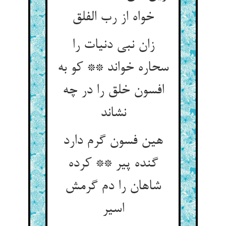
خواه از رب الفلق
زان نبی دنیات را
سحاره خواند ** کو به
افسون خلق را در چه
نشاند
هین فسون گرم دارد
گنده پیر ** کرده
شاهان را دم گرمش
اسیر