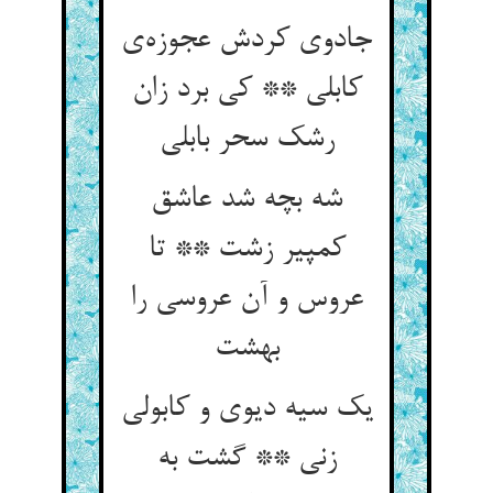
جادوی کردش عجوزه‌ی
کابلی ** کی برد زان
رشک سحر بابلی
شه بچه شد عاشق
کمپیر زشت ** تا
عروس و آن عروسی را
بهشت
یک سیه دیوی و کابولی
زنی ** گشت به