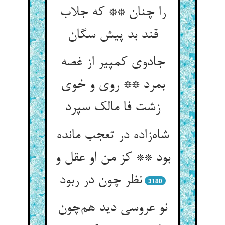
را چنان ** که جلاب
قند بد پیش سگان
جادوی کمپیر از غصه
بمرد ** روی و خوی
زشت فا مالک سپرد
شاه‌زاده در تعجب مانده
بود ** کز من او عقل و
نظر چون در ربود
3180
نو عروسی دید هم‌چون