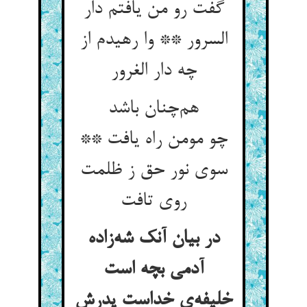
گفت رو من یافتم دار
السرور ** وا رهیدم از
چه دار الغرور
هم‌چنان باشد
چو مومن راه یافت **
سوی نور حق ز ظلمت
روی تافت
در بیان آنک شه‌زاده
آدمی بچه است
خلیفه‌ی خداست پدرش