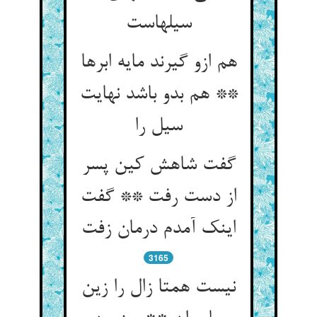
سیلهاست
هم ازو گیرند مایه ابرها
** هم بدو باشد نهایت
سیل را
گفت شاهش کین پسر
از دست رفت ** گفت
اینک آمدم درمان زفت
3165
نیست همتا زال را زین