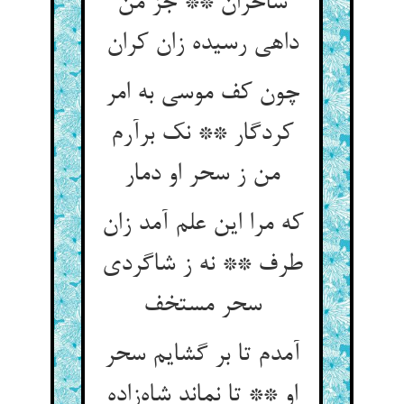
ساحران ** جز من
داهی رسیده زان کران
چون کف موسی به امر
کردگار ** نک برآرم
من ز سحر او دمار
که مرا این علم آمد زان
طرف ** نه ز شاگردی
سحر مستخف
آمدم تا بر گشایم سحر
او ** تا نماند شاه‌زاده