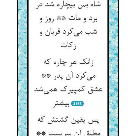
شاه بس بیچاره شد در
برد و مات ** روز و
شب می‌کرد قربان و
زکات
زانک هر چاره که
می‌کرد آن پدر **
عشق کمپیرک همی‌شد
بیشتر
3155
پس یقین گشتش که
مطلق آن سریست **