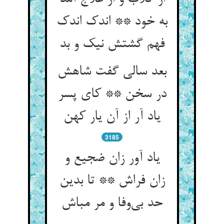
به خود ** اندک اندک
فهم گشتش نیک و بد
بعد سالی گفت شاهش
در سخن ** کای پسر
یاد آر از آن یار کهن
3185
یاد آور زان ضجیع و
زان فراش ** تا بدین
حد بی‌وفا و مر مباش