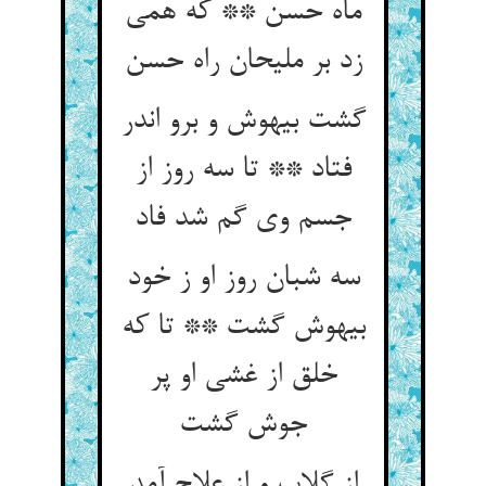
ماه حسن ** که همی
زد بر ملیحان راه حسن
گشت بیهوش و برو اندر
فتاد ** تا سه روز از
جسم وی گم شد فاد
سه شبان روز او ز خود
بیهوش گشت ** تا که
خلق از غشی او پر
جوش گشت
از گلاب و از علاج آمد