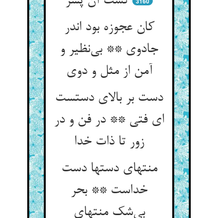
گشت آن پسر
3160
کان عجوزه بود اندر
جادوی ** بی‌نظیر و
آمن از مثل و دوی
دست بر بالای دستست
ای فتی ** در فن و در
زور تا ذات خدا
منتهای دستها دست
خداست ** بحر
بی‌شک منتهای