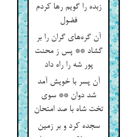
زبده را گویم رها کردم
فضول
آن گره‌های گران را بر
گشاد ** پس ز محنت
پور شه را راه داد
آن پسر با خویش آمد
شد دوان ** سوی
تخت شاه با صد امتحان
سجده کرد و بر زمین