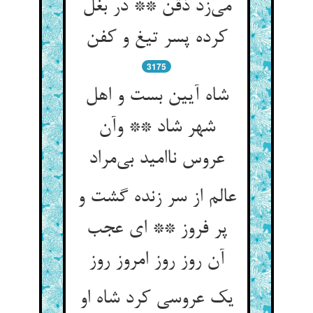
می‌زد ذقن ** در بغل
کرده پسر تیغ و کفن
3175
شاه آیین بست و اهل
شهر شاد ** وآن
عروس ناامید بی‌مراد
عالم از سر زنده گشت و
پر فروز ** ای عجب
آن روز روز امروز روز
یک عروسی کرد شاه او