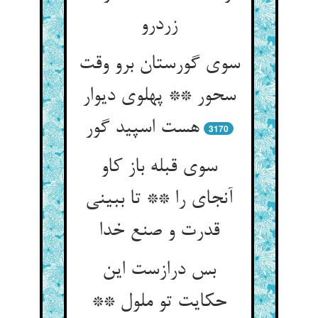
زردرو
سوی گورستان برو وقت
سحور ** پهلوی دیوار
هست اسپید گور
3170
سوی قبله باز کاو
آنجای را ** تا ببینی
قدرت و صنع خدا
بس درازست این
حکایت تو ملول **