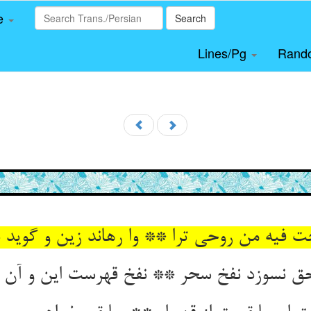
le
Search
Lines/Pg
Rand
خت فیه من روحی ترا ** وا رهاند زین و گوید بر
حق نسوزد نفخ سحر ** نفخ قهرست این و آن د