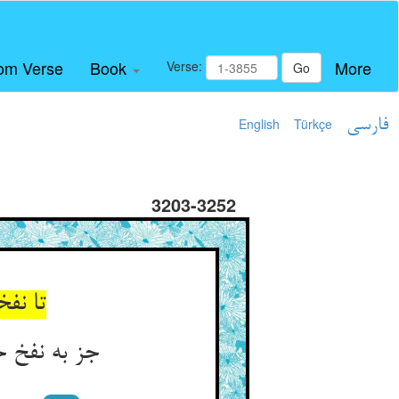
om Verse
Book
More
Verse:
Go
فارسی
Türkçe
English
3203-3252
تا نف
جز به نفخ 