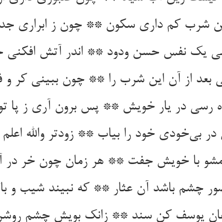
ن شرب کم داری سکون ** چون ز ابراری جدا 
نی یک نفس حسن ودود ** اندر آتش افکنی ج
 بعد از آن این شرب را ** چون ببینی کر و ف
ده رسی در یار خویش ** پس برون آری ز پا ت
ر بی‌خودی خود را بیاب ** زودتر والله اعلم 
مشو با خویش جفت ** هر زمان چون خر در 
صور چشم باشد آن عثار ** که نبیند شیب و بالا
هان یوسف کن سند ** زانک بویش چشم روشن