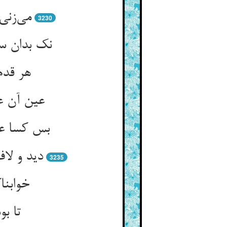
می‌زنی
3230
نک بدان سو
هر قدم
عین آن ع
بس کسا عز
دید و لا
3235
خوابنا
تا ب