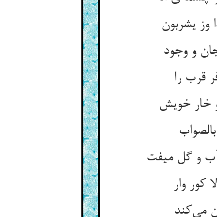
وز یشربون
ان و وجود
ر قرب را
و خار خویش
بالصواب
آب و گل میفت
 کور وار
 می‌کند