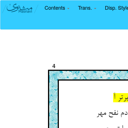
Contents
Trans.
Disp. Sty
4
تر آ
م نفح مهر