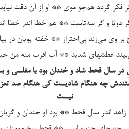
ر فکر گردد هم‌چو موی ** او از آن دقت نیابد
ر دوتا و گر سه‌تاست ** هم خطا اندر خطا ا
 بر وی می‌زند بی‌احتراز ** خفته پویان در بیاب
بیند عطشهای شدید ** آب اقرب منه من حبل
در سال قحط شاد و خندان بود با مفلسی و ب
فتندش چه هنگام شادیست کی هنگام صد تعز
نیست
زاهد اندر سال قحط ** بود او خندان و گریا
 چه جای خنده است ** قحط بیخ مومنان بر