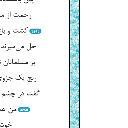
رحمت از م
کشت و باغ
3245
خل می‌میرند
بر مسلمانان
رنج یک جزوی
گفت در چشم 
من همی
3250
خوشه‌