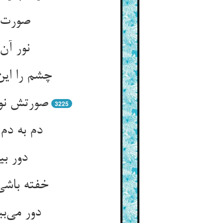
صورت پ
نور آن
چشم را این
صورتش نور
3225
دم به دم 
دور بی
خفته باشی
دور می‌