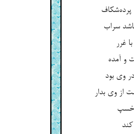
 پرده‌شکاف
باشد سراب
ا غرر
 و آمده
ر وی بود
ت از وی بدار
ه خسپ
کند