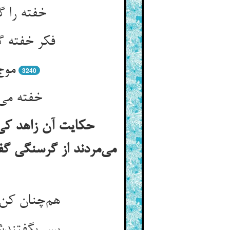
خفته را گ
فکر خفته گ
موج
3240
خفته می‌
حکایت آن زاهد کی 
می‌مردند از گرسنگی گ
هم‌چنان کن 
پس بگفتندش