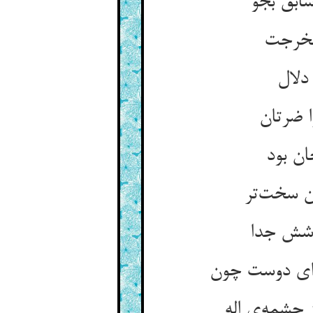
سابق بجو
مخرجت
 دلال
 ضرتان
ن بود
ن سخت‌تر
اشش جدا
 ای دوست چون
چشمه‌ی اله