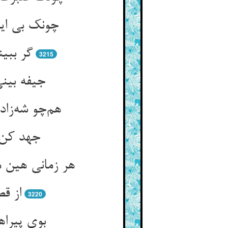
چونک بی ای
گر ببی
3215
جیفه بینی
هم‌چو شه‌زا
جهد کن د
هر زمانی هین 
از ق
3220
بوی پیرا