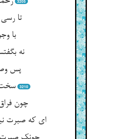
رحمت
3205
تا رسی
با وجو
نه بگفت
پس وصا
سخت م
3210
چون فراق
ای که صبرت نی
چونک صبرت ن