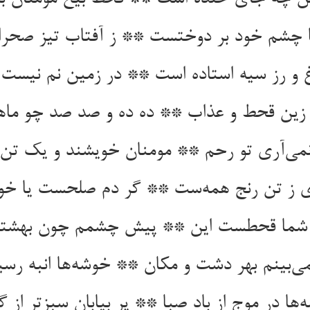
ا چشم خود بر دوختست ** ز آفتاب تیز صحر
 و رز سیه استاده است ** در زمین نم نیست ن
 زین قحط و عذاب ** ده ده و صد صد چو ماهی
 نمی‌آری تو رحم ** مومنان خویشند و یک تن
 ز تن رنج همه‌ست ** گر دم صلحست یا خو
شما قحطست این ** پیش چشمم چون بهشتس
‌بینم بهر دشت و مکان ** خوشه‌ها انبه رسید
ها در موج از باد صبا ** پر بیابان سبزتر از گ