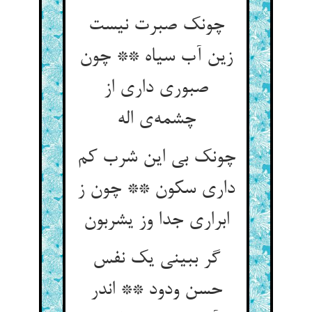
چونک صبرت نیست
زین آب سیاه ** چون
صبوری داری از
چشمه‌ی اله
چونک بی این شرب کم
داری سکون ** چون ز
ابراری جدا وز یشربون
گر ببینی یک نفس
حسن ودود ** اندر