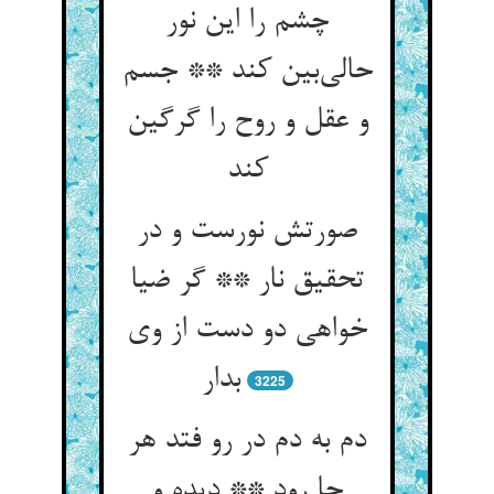
چشم را این نور
حالی‌بین کند ** جسم
و عقل و روح را گرگین
کند
صورتش نورست و در
تحقیق نار ** گر ضیا
خواهی دو دست از وی
بدار
3225
دم به دم در رو فتد هر
جا رود ** دیده و