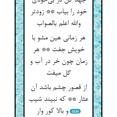
جهد کن در بی‌خودی
خود را بیاب ** زودتر
والله اعلم بالصواب
هر زمانی هین مشو با
خویش جفت ** هر
زمان چون خر در آب و
گل میفت
از قصور چشم باشد آن
عثار ** که نبیند شیب
و بالا کور وار
3220