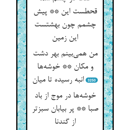
قحطست این ** پیش
چشمم چون بهشتست
این زمین
من همی‌بینم بهر دشت
و مکان ** خوشه‌ها
انبه رسیده تا میان
3250
خوشه‌ها در موج از باد
صبا ** پر بیابان سبزتر
از گندنا