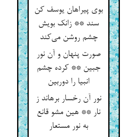
بوی پیراهان یوسف کن
سند ** زانک بویش
چشم روشن می‌کند
صورت پنهان و آن نور
جبین ** کرده چشم
انبیا را دوربین
نور آن رخسار برهاند ز
نار ** هین مشو قانع
به نور مستعار