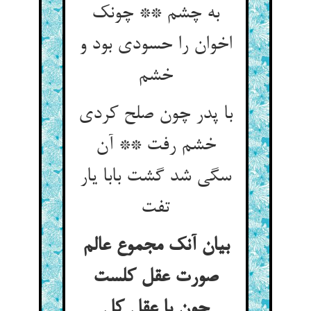
به چشم ** چونک
اخوان را حسودی بود و
خشم
با پدر چون صلح کردی
خشم رفت ** آن
سگی شد گشت بابا یار
تفت
بیان آنک مجموع عالم
صورت عقل کلست
چون با عقل کل