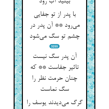
بینید آب رود
با پدر از تو جفایی
می‌رود ** آن پدر در
چشم تو سگ می‌شود
3255
آن پدر سگ نیست
تاثیر جفاست ** که
چنان حرمت نظر را
سگ نماست
گرگ می‌دیدند یوسف را