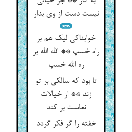
به کار ** جز خیالی
نیست دست از وی بدار
3235
خوابناکی لیک هم بر
راه خسپ ** الله الله بر
ره الله خسپ
تا بود که سالکی بر تو
زند ** از خیالات
نعاست بر کند
خفته را گر فکر گردد