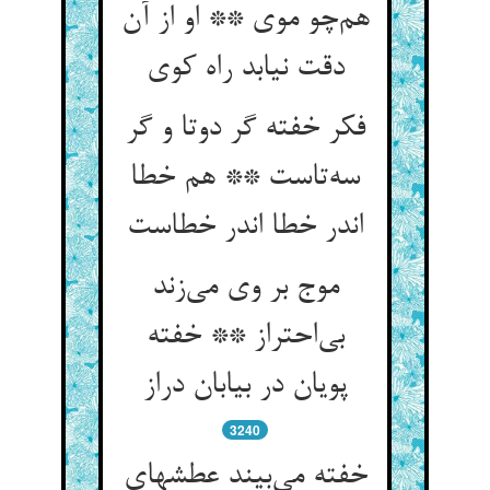
هم‌چو موی ** او از آن
دقت نیابد راه کوی
فکر خفته گر دوتا و گر
سه‌تاست ** هم خطا
اندر خطا اندر خطاست
موج بر وی می‌زند
بی‌احتراز ** خفته
پویان در بیابان دراز
3240
خفته می‌بیند عطشهای