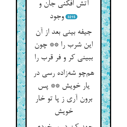
آتش افکنی جان و
وجود
3215
جیفه بینی بعد از آن
این شرب را ** چون
ببینی کر و فر قرب را
هم‌چو شه‌زاده رسی در
یار خویش ** پس
برون آری ز پا تو خار
خویش