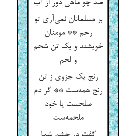
صد چو ماهی دور از آب
بر مسلمانان نمی‌آری تو
رحم ** مومنان
خویشند و یک تن شحم
و لحم
رنج یک جزوی ز تن
رنج همه‌ست ** گر دم
صلحست یا خود
ملحمه‌ست
گفت در چشم شما