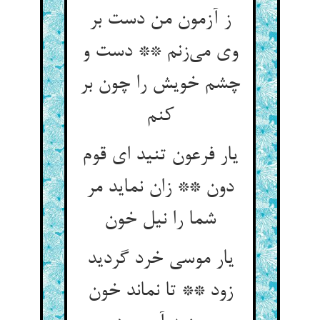
ز آزمون من دست بر
وی می‌زنم ** دست و
چشم خویش را چون بر
کنم
یار فرعون تنید ای قوم
دون ** زان نماید مر
شما را نیل خون
یار موسی خرد گردید
زود ** تا نماند خون