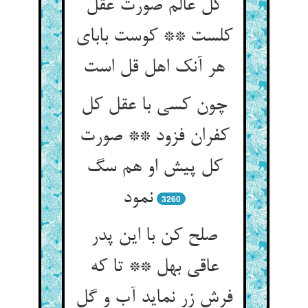
کل عالم صورت عقل
کلست ** کوست بابای
هر آنک اهل قل است
چون کسی با عقل کل
کفران فزود ** صورت
کل پیش او هم سگ
نمود
3260
صلح کن با این پدر
عاقی بهل ** تا که
فرش زر نماید آب و گل