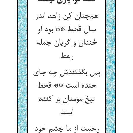
گفت مرا باری نیست
هم‌چنان کن زاهد اندر
سال قحط ** بود او
خندان و گریان جمله
رهط
پس بگفتندش چه جای
خنده است ** قحط
بیخ مومنان بر کنده
است
رحمت از ما چشم خود