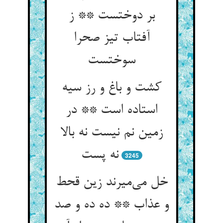
بر دوختست ** ز
آفتاب تیز صحرا
سوختست
کشت و باغ و رز سیه
استاده است ** در
زمین نم نیست نه بالا
نه پست
3245
خل می‌میرند زین قحط
و عذاب ** ده ده و صد