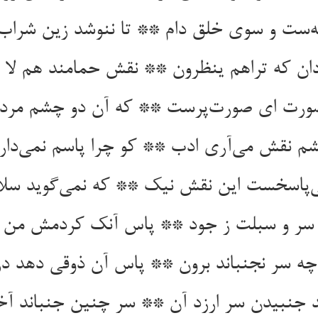
ه‌ست و سوی خلق دام ** تا ننوشد زین شرا
ان که تراهم ینظرون ** نقش حمامند هم لا 
صورت ای صورت‌پرست ** که آن دو چشم مرده
 نقش می‌آری ادب ** کو چرا پاسم نمی‌دا
‌پاسخست این نقش نیک ** که نمی‌گوید سلا
د سر و سبلت ز جود ** پاس آنک کردمش من
ه سر نجنباند برون ** پاس آن ذوقی دهد در
 جنبیدن سر ارزد آن ** سر چنین جنباند آخ