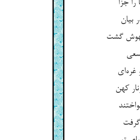
را جزا
 بیان
بیهوش گشت
 سعی
غره‌ای
نار کهن
واختند
گرفت