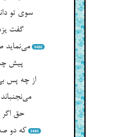
سوی تو دان
گفت یزد
می‌نماید 
3480
پیش چشم
از چه پس بی
می‌نجنبان
حق اگر چ
که دو صد
3485