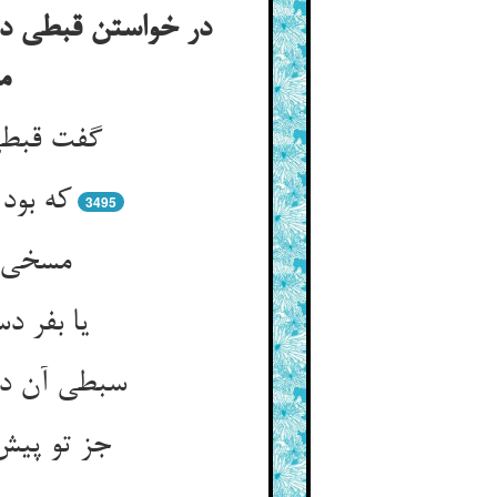
در خواستن قبطی دع
م
گفت قبطی
که بود
3495
مسخی ا
یا بفر 
سبطی آن دم
جز تو پیش