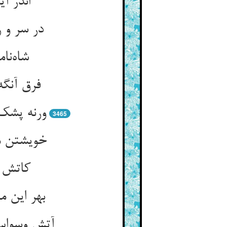
اندر آ
در سر و 
شاه‌نا
فرق آنگه
ورنه پشک
3465
خویشتن مش
کاتش و
بهر این 
آتش وسواس 