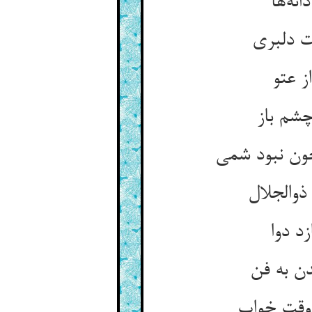
نه‌ها
ت دلبری
ز عتو
چشم باز
ون نبود شمی
ذوالجلال
د دوا
ن به فن
 وقت خواب