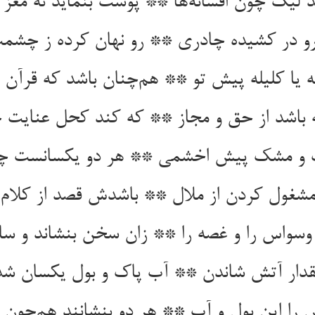
ید لیک چون افسانه‌ها ** پوست بنماید نه مغز دا
رو در کشیده چادری ** رو نهان کرده ز چشم
مه یا کلیله پیش تو ** هم‌چنان باشد که قرآن ا
 باشد از حق و مجاز ** که کند کحل عنایت 
 و مشک پیش اخشمی ** هر دو یکسانست چ
غول کردن از ملال ** باشدش قصد از کلام 
سواس را و غصه را ** زان سخن بنشاند و ساز
مقدار آتش شاندن ** آب پاک و بول یکسان شد
را این بول و آب ** هر دو بنشانند هم‌چون