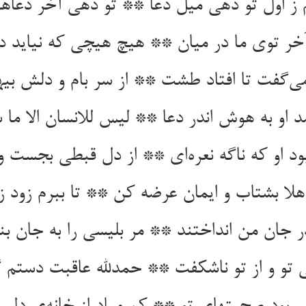
ز اول تو دهی میل دعا ** تو دهی آخر دعاها 
آخر توی ما در میان ** هیچ هیچی که نیاید در
ی‌گفت تا افتاد طشت ** از سر بام و دلش 
مد او به هوش اندر دعا ** لیس للانسان الا ما
بود او که ناگه نعره‌ای ** از دل قبطی بجست و 
هلا بشتاب و ایمان عرضه کن ** تا ببرم زود ز
 جان من انداختند ** مر بلیسی را به جان بن
 تو و از تو ناشکفت ** حمدلله عاقبت دستم 