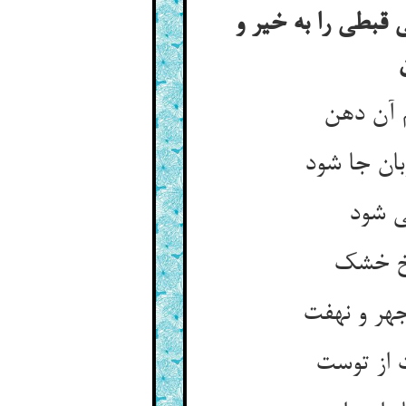
قبطی را به خیر و
 آن دهن
بان جا شود
ی شود
اخ خشک
هر و نهفت
 از توست