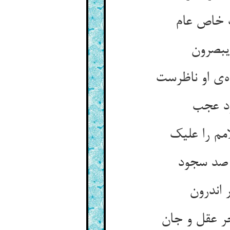
ب خاص عام
یبصرون
‌ی او ناظرست
رد عجب
مم را علیک
 صد سجود
 اندرون
ر عقل و جان