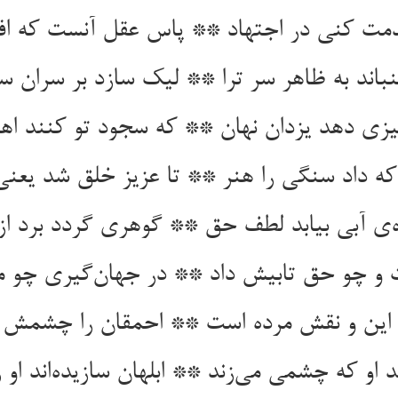
مت کنی در اجتهاد ** پاس عقل آنست که افز
اند به ظاهر سر ترا ** لیک سازد بر سران سر
یزی دهد یزدان نهان ** که سجود تو کنند ا
که داد سنگی را هنر ** تا عزیز خلق شد یعنی
‌ی آبی بیابد لطف حق ** گوهری گردد برد از
 چو حق تابیش داد ** در جهان‌گیری چو مه
ن و نقش مرده است ** احمقان را چشمش از
د او که چشمی می‌زند ** ابلهان سازیده‌اند او 