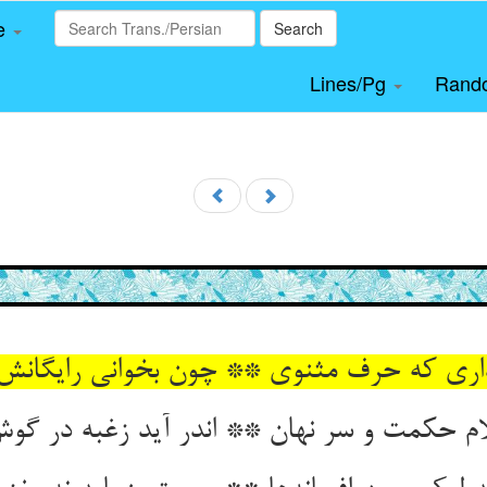
le
Search
Lines/Pg
Rand
نداری که حرف مثنوی ** چون بخوانی رایگانش
ام حکمت و سر نهان ** اندر آید زغبه در گو