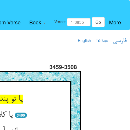
om Verse
Book
More
Verse:
Go
فارسی
Türkçe
English
3459-3508
یا تو پ
یا کل
3460