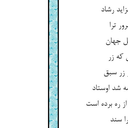
اید رشاد
ور ترا
هل جهان
 که زر
 زر سبق
 شد اوستاد
 ره برده است
را سند