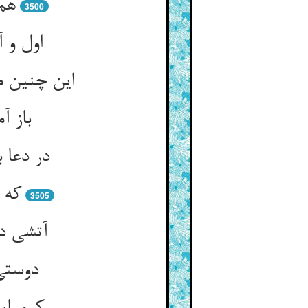
هم 
3500
اول و 
این چنین م
باز آ
در دعا 
که 
3505
آتشی در
دوستی