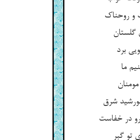
 و روحناک
 گلستان
یی برد
یم ما
مومنان
خورشید شرق
رو در خفاست
 تو گبر