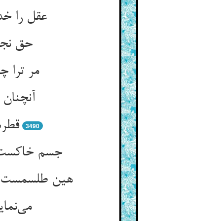
عقل را خد
حق نجنب
مر ترا چ
آنچنان 
قطره
3490
جسم خاکست و
هین طلسمست ای
می‌نمای