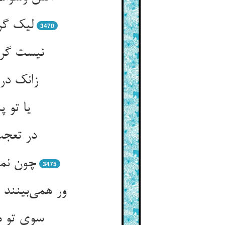
لیک گر
3470
نیست گرد
زانک در
یا تو 
در تعجب
چون نمی
3475
ور همی‌بینند
سوی تو م