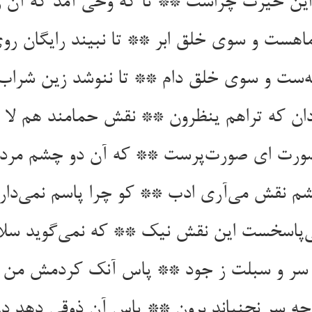
 این حیرت چراست ** تا که وحی آمد که آن 
اهست و سوی خلق ابر ** تا نبیند رایگان روی
ه‌ست و سوی خلق دام ** تا ننوشد زین شرا
ان که تراهم ینظرون ** نقش حمامند هم لا 
صورت ای صورت‌پرست ** که آن دو چشم مرده
 نقش می‌آری ادب ** کو چرا پاسم نمی‌دا
‌پاسخست این نقش نیک ** که نمی‌گوید سلا
د سر و سبلت ز جود ** پاس آنک کردمش من
ه سر نجنباند برون ** پاس آن ذوقی دهد در