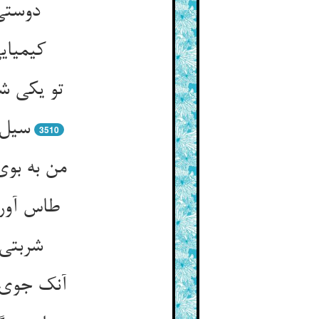
دوستی
کیمیای
تو یکی شا
سیل 
3510
من به بو
طاس آورد
شربتی 
آنک جوی و