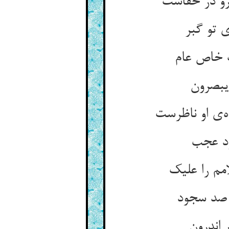
رو در خفاست
 تو گبر
ب خاص عام
یبصرون
‌ی او ناظرست
رد عجب
مم را علیک
 صد سجود
 اندرون