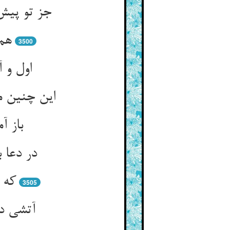
جز تو پیش
هم 
3500
اول و 
این چنین م
باز آ
در دعا 
که 
3505
آتشی در