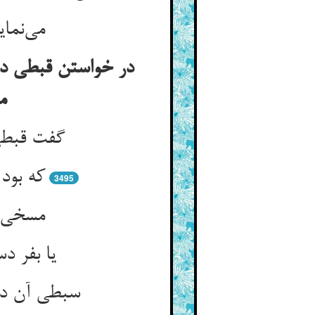
می‌نمای
در خواستن قبطی دع
م
گفت قبطی
که بود
3495
مسخی ا
یا بفر 
سبطی آن دم