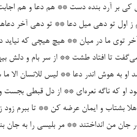
 کی بر آرد بنده دست ** هم دعا و هم اجابت
ز اول تو دهی میل دعا ** تو دهی آخر دعاها 
آخر توی ما در میان ** هیچ هیچی که نیاید در
ی‌گفت تا افتاد طشت ** از سر بام و دلش 
مد او به هوش اندر دعا ** لیس للانسان الا ما
بود او که ناگه نعره‌ای ** از دل قبطی بجست و 
هلا بشتاب و ایمان عرضه کن ** تا ببرم زود ز
 جان من انداختند ** مر بلیسی را به جان بن