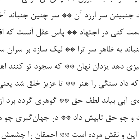
 جنبیدن سر ارزد آن ** سر چنین جنباند آخ
مت کنی در اجتهاد ** پاس عقل آنست که افز
اند به ظاهر سر ترا ** لیک سازد بر سران سر
یزی دهد یزدان نهان ** که سجود تو کنند ا
که داد سنگی را هنر ** تا عزیز خلق شد یعنی
‌ی آبی بیابد لطف حق ** گوهری گردد برد از
 چو حق تابیش داد ** در جهان‌گیری چو مه
ن و نقش مرده است ** احمقان را چشمش از