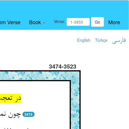
om Verse
Book
More
Verse:
Go
فارسی
Türkçe
English
3474-3523
در تعجب
چون نمی
3475