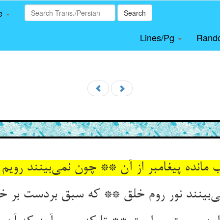
le
Search
Lines/Pg
Rand
 مانده پیغامبر از آن ** چون نمی‌بینند رویم 
‌بینند نور روم خلق ** که سبق بردست بر 