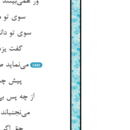
ور همی‌بینند
سوی تو م
سوی تو دان
گفت یزد
می‌نماید 
3480
پیش چشم
از چه پس بی
می‌نجنبان
حق اگر چ