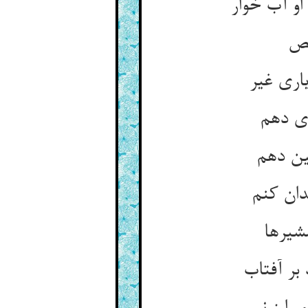
و آب خوار
عص
اری غیر
ری دهم
ین دهم
دان کنم
شیرها
بر آفتاب