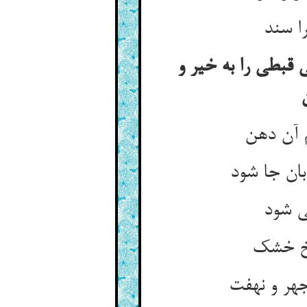
را سند
قبطی را به خیر و
 آن دهن
بان جا شود
ی شود
اخ خشک
هر و نهفت