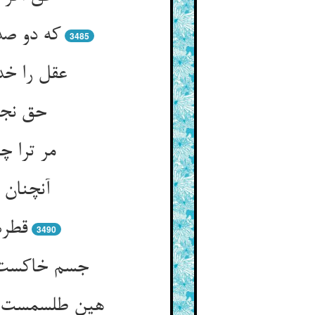
که دو صد
3485
عقل را خد
حق نجنب
مر ترا چ
آنچنان 
قطره
3490
جسم خاکست و
هین طلسمست ای