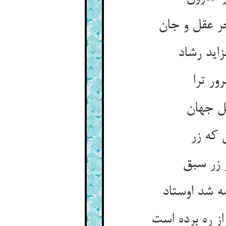
ر عقل و جان
اید رشاد
ور ترا
هل جهان
 که زر
 زر سبق
 شد اوستاد
 ره برده است