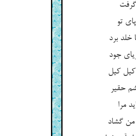
گرفت
ای تو
 خلد برد
ریای جود
کیل کیل
شم حقیر
د مرا
 من گشاد