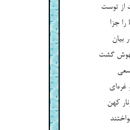
 از توست
را جزا
 بیان
بیهوش گشت
 سعی
غره‌ای
نار کهن
واختند