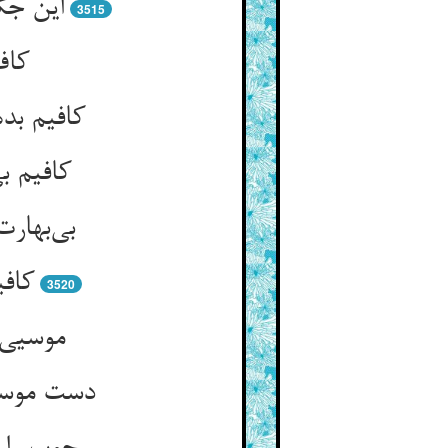
این جگ
3515
کاف
کافیم بد
کافیم ب
بی‌بهار
کافی
3520
موسیی 
دست موسی 