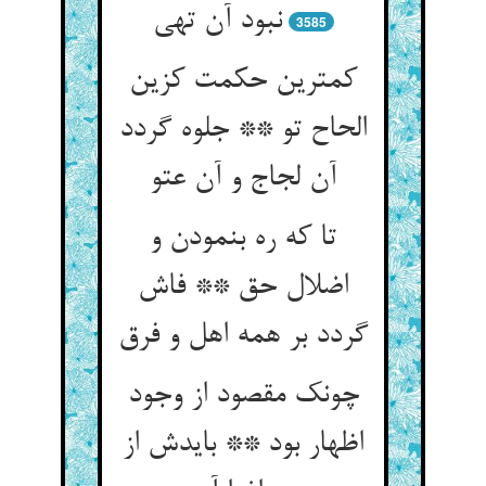
نبود آن تهی
3585
کمترین حکمت کزین
الحاح تو ** جلوه گردد
آن لجاج و آن عتو
تا که ره بنمودن و
اضلال حق ** فاش
گردد بر همه اهل و فرق
چونک مقصود از وجود
اظهار بود ** بایدش از