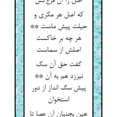
اصل را آن فرع‌کش
که اصل هر مکری و
حیلت پیش ماست **
هر چه بر خاکست
اصلش از سماست
گفت حق آن سگ
نیرزد هم به آن **
پیش سگ انداز از دور
استخوان
هین بجنبان آن عصا تا