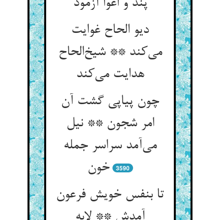
پند و اغوا آزمود
دیو الحاح غوایت
می‌کند ** شیخ‌الحاح
هدایت می‌کند
چون پیاپی گشت آن
امر شجون ** نیل
می‌آمد سراسر جمله
خون
3590
تا بنفس خویش فرعون
آمدش ** لابه