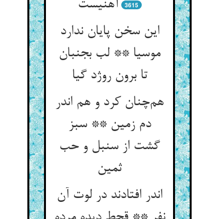
آهنیست
3615
این سخن پایان ندارد
موسیا ** لب بجنبان
تا برون روژد گیا
هم‌چنان کرد و هم اندر
دم زمین ** سبز
گشت از سنبل و حب
ثمین
اندر افتادند در لوت آن
نفر ** قحط دیده مرده