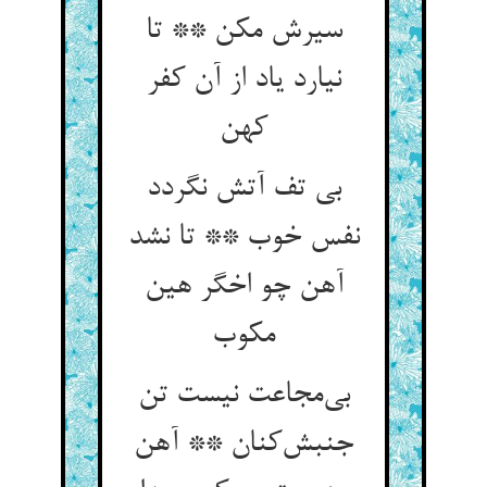
سیرش مکن ** تا
نیارد یاد از آن کفر
کهن
بی تف آتش نگردد
نفس خوب ** تا نشد
آهن چو اخگر هین
مکوب
بی‌مجاعت نیست تن
جنبش‌کنان ** آهن