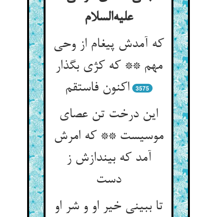
علیه‌السلام
که آمدش پیغام از وحی
مهم ** که کژی بگذار
اکنون فاستقم
3575
این درخت تن عصای
موسیست ** که امرش
آمد که بیندازش ز
دست
تا ببینی خیر او و شر او