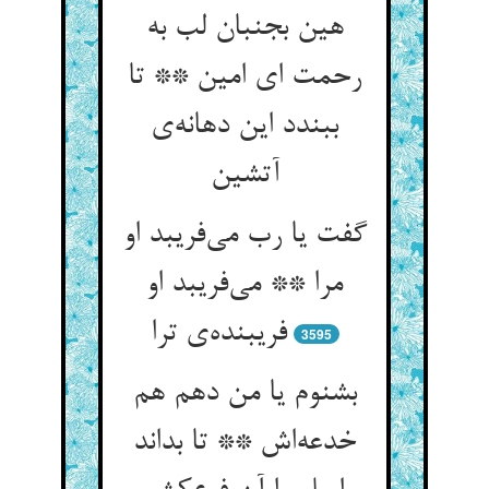
هین بجنبان لب به
رحمت ای امین ** تا
ببندد این دهانه‌ی
آتشین
گفت یا رب می‌فریبد او
مرا ** می‌فریبد او
فریبنده‌ی ترا
3595
بشنوم یا من دهم هم
خدعه‌اش ** تا بداند