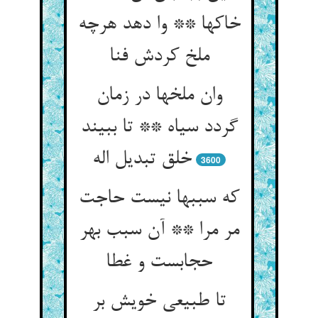
خاکها ** وا دهد هرچه
ملخ کردش فنا
وان ملخها در زمان
گردد سیاه ** تا ببیند
خلق تبدیل اله
3600
که سببها نیست حاجت
مر مرا ** آن سبب بهر
حجابست و غطا
تا طبیعی خویش بر