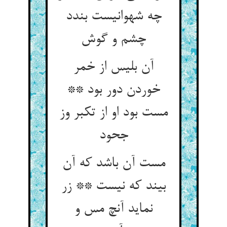
چه شهوانیست بندد
چشم و گوش
آن بلیس از خمر
خوردن دور بود **
مست بود او از تکبر وز
جحود
مست آن باشد که آن
بیند که نیست ** زر
نماید آنچ مس و