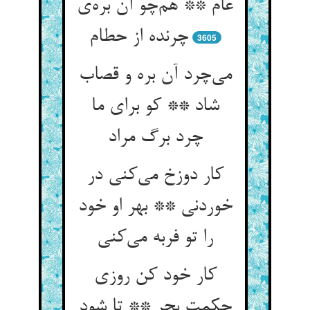
عام ** هم‌چو آن بره‌ی
چرنده از حطام
3605
می‌چرد آن بره و قصاب
شاد ** کو برای ما
چرد برگ مراد
کار دوزخ می‌کنی در
خوردنی ** بهر او خود
را تو فربه می‌کنی
کار خود کن روزی
حکمت بچر ** تا شود