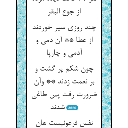
از جوع البقر
چند روزی سیر خوردند
از عطا ** آن دمی و
آدمی و چارپا
چون شکم پر گشت و
بر نعمت زدند ** وآن
ضرورت رفت پس طاغی
شدند
3620
نفس فرعونیست هان