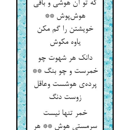
که تو آن هوشی و باقی
هوش‌پوش **
خویشتن را گم مکن
یاوه مکوش
دانک هر شهوت چو
خمرست و چو بنگ **
پرده‌ی هوشست وعاقل
زوست دنگ
خمر تنها نیست
سرمستی هوش ** هر