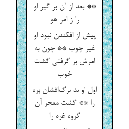
** بعد از آن بر گیر او
را ز امر هو
پیش از افکندن نبود او
غیر چوب ** چون به
امرش بر گرفتی گشت
خوب
اول او بد برگ‌افشان بره
را ** گشت معجز آن
گروه غره را