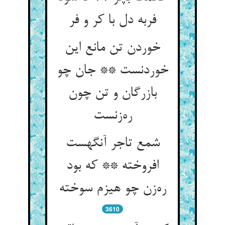
فربه دل با کر و فر
خوردن تن مانع این
خوردنست ** جان چو
بازرگان و تن چون
ره‌زنست
شمع تاجر آنگهست
افروخته ** که بود
ره‌زن چو هیزم سوخته
3610