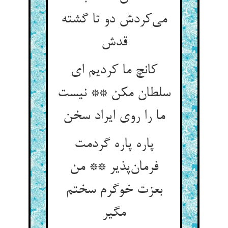
می‌کردش دو تا گشته
قدش
کانچ ما کردیم ای
سلطان مکن ** نیست
ما را روی ایراد سخن
پاره پاره گردمت
فرمان‌پذیر ** من
بعزت خوگرم سختم
مگیر