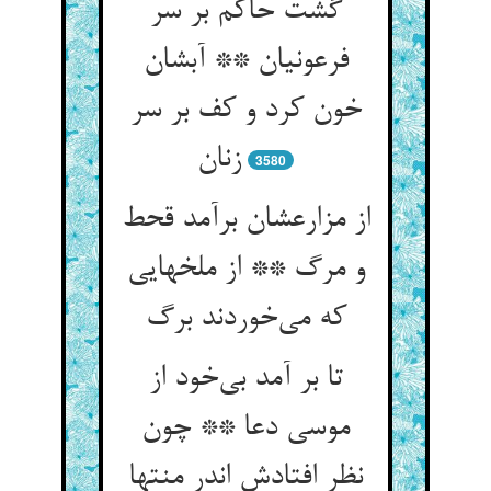
گشت حاکم بر سر
فرعونیان ** آبشان
خون کرد و کف بر سر
زنان
3580
از مزارعشان برآمد قحط
و مرگ ** از ملخهایی
که می‌خوردند برگ
تا بر آمد بی‌خود از
موسی دعا ** چون
نظر افتادش اندر منتها