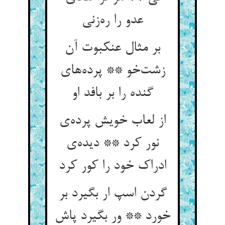
عدو را ره‌زنی
بر مثال عنکبوت آن
زشت‌خو ** پرده‌های
گنده را بر بافد او
از لعاب خویش پرده‌ی
نور کرد ** دیده‌ی
ادراک خود را کور کرد
گردن اسپ ار بگیرد بر
خورد ** ور بگیرد پاش