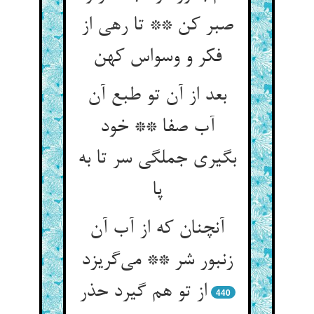
صبر کن ** تا رهی از
فکر و وسواس کهن
بعد از آن تو طبع آن
آب صفا ** خود
بگیری جملگی سر تا به
پا
آنچنان که از آب آن
زنبور شر ** می‌گریزد
از تو هم گیرد حذر
440