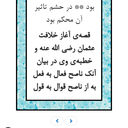
بود ** در حشم تاثیر
آن محکم بود
قصه‌ی آغاز خلافت
عثمان رضی الله عنه و
خطبه‌ی وی در بیان
آنک ناصح فعال به فعل
به از ناصح قوال به قول