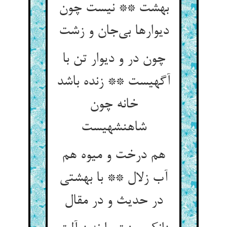
بهشت ** نیست چون
دیوارها بی‌جان و زشت
چون در و دیوار تن با
آگهیست ** زنده باشد
خانه چون
شاهنشهیست
هم درخت و میوه هم
آب زلال ** با بهشتی
در حدیث و در مقال