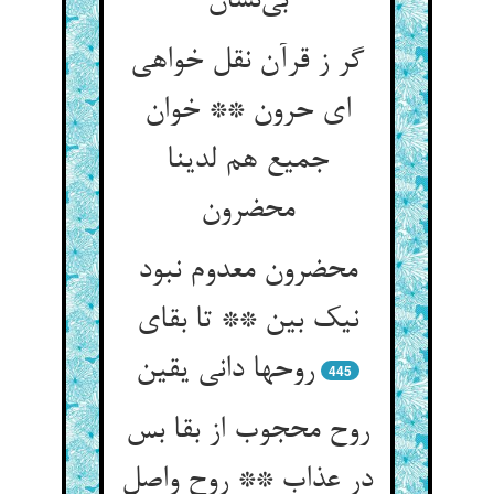
بی‌نشان
گر ز قرآن نقل خواهی
ای حرون ** خوان
جمیع هم لدینا
محضرون
محضرون معدوم نبود
نیک بین ** تا بقای
روحها دانی یقین
445
روح محجوب از بقا بس
در عذاب ** روح واصل