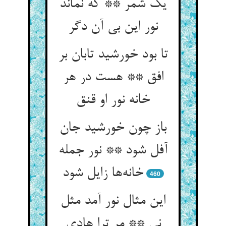
یک شمر ** که نماند
نور این بی آن دگر
تا بود خورشید تابان بر
افق ** هست در هر
خانه نور او قنق
باز چون خورشید جان
آفل شود ** نور جمله
خانه‌ها زایل شود
460
این مثال نور آمد مثل
نی ** مر ترا هادی