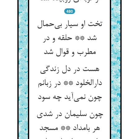
480
تخت او سیار بی‌حمال
شد ** حلقه و در
مطرب و قوال شد
هست در دل زندگی
دارالخلود ** در زبانم
چون نمی‌آید چه سود
چون سلیمان در شدی
هر بامداد ** مسجد