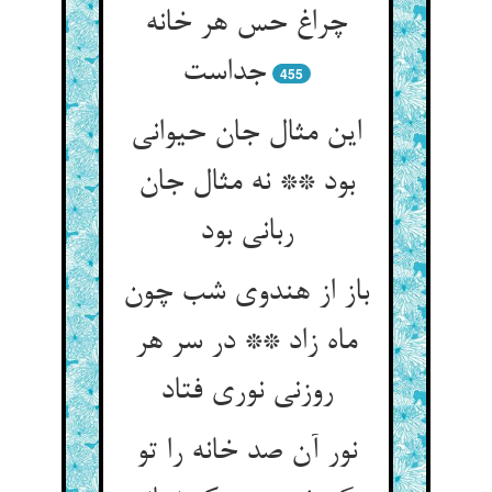
چراغ حس هر خانه
جداست
455
این مثال جان حیوانی
بود ** نه مثال جان
ربانی بود
باز از هندوی شب چون
ماه زاد ** در سر هر
روزنی نوری فتاد
نور آن صد خانه را تو