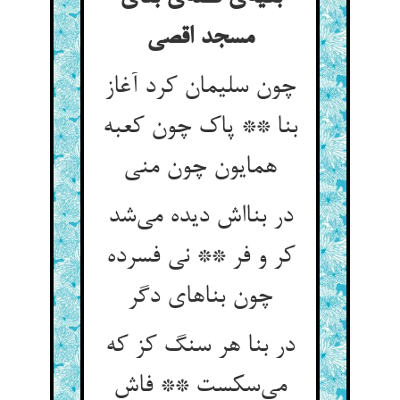
مسجد اقصی
چون سلیمان کرد آغاز
بنا ** پاک چون کعبه
همایون چون منی
در بنااش دیده می‌شد
کر و فر ** نی فسرده
چون بناهای دگر
در بنا هر سنگ کز که
می‌سکست ** فاش