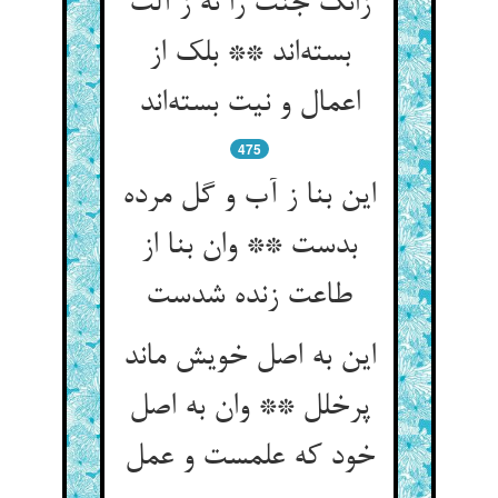
زانک جنت را نه ز آلت
بسته‌اند ** بلک از
اعمال و نیت بسته‌اند
475
این بنا ز آب و گل مرده
بدست ** وان بنا از
طاعت زنده شدست
این به اصل خویش ماند
پرخلل ** وان به اصل
خود که علمست و عمل