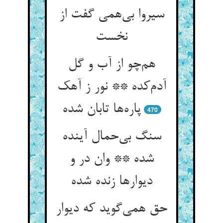
سیروا بی‌همی گفت از
نخست
هم‌چو از آب و گل
آدم‌کده ** نور ز آهک
پاره‌ها تابان شده
470
سنگ بی‌حمال آینده
شده ** وان در و
دیوارها زنده شده
حق همی‌گوید که دیوار