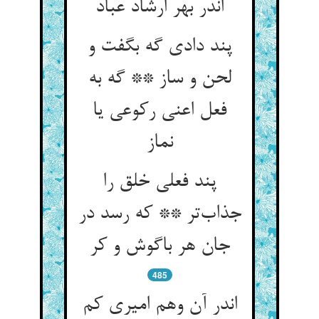
اندر بهر ارشاد عباد
پند دادی گه بگفت و
لحن و ساز ** گه به
فعل اعنی رکوعی یا
نماز
پند فعلی خلق را
جذاب‌تر ** که رسد در
جان هر باگوش و کر
485
اندر آن وهم امیری کم