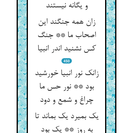
و یگانه نیستند
زان همه جنگند این
اصحاب ما ** جنگ
کس نشنید اندر انبیا
450
زانک نور انبیا خورشید
بود ** نور حس ما
چراغ و شمع و دود
یک بمیرد یک بماند تا
به روز ** یک بود