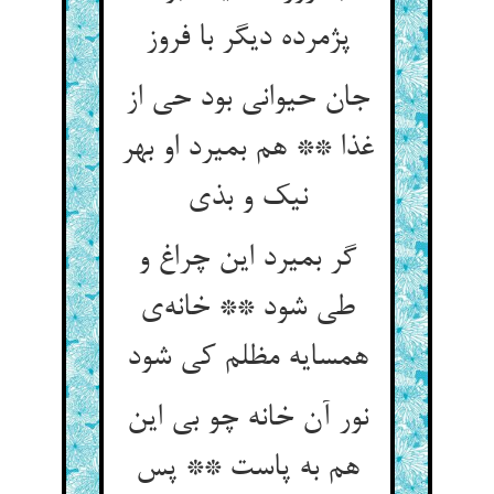
پژمرده دیگر با فروز
جان حیوانی بود حی از
غذا ** هم بمیرد او بهر
نیک و بذی
گر بمیرد این چراغ و
طی شود ** خانه‌ی
همسایه مظلم کی شود
نور آن خانه چو بی این
هم به پاست ** پس