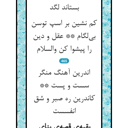
بستاند لگد
کم نشین بر اسپ توسن
بی‌لگام ** عقل و دین
را پیشوا کن والسلام
465
اندرین آهنگ منگر
سست و پست **
کاندرین ره صبر و شق
انفسست
بقیه‌ی قصه‌ی بنای