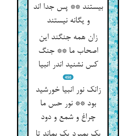
بیستند ** پس جدا اند
و یگانه نیستند
زان همه جنگند این
اصحاب ما ** جنگ
کس نشنید اندر انبیا
450
زانک نور انبیا خورشید
بود ** نور حس ما
چراغ و شمع و دود
یک بمیرد یک بماند تا