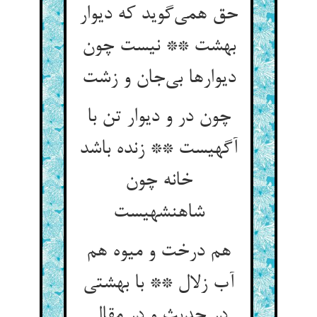
حق همی‌گوید که دیوار
بهشت ** نیست چون
دیوارها بی‌جان و زشت
چون در و دیوار تن با
آگهیست ** زنده باشد
خانه چون
شاهنشهیست
هم درخت و میوه هم
آب زلال ** با بهشتی
در حدیث و در مقال