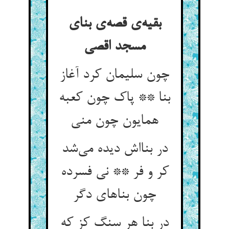
بقیه‌ی قصه‌ی بنای
مسجد اقصی
چون سلیمان کرد آغاز
بنا ** پاک چون کعبه
همایون چون منی
در بنااش دیده می‌شد
کر و فر ** نی فسرده
چون بناهای دگر
در بنا هر سنگ کز که