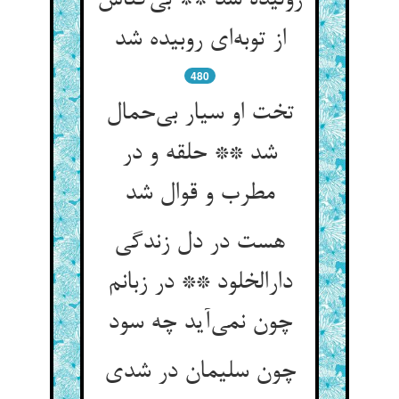
ژولیده شد ** بی‌کناس
از توبه‌ای روبیده شد
480
تخت او سیار بی‌حمال
شد ** حلقه و در
مطرب و قوال شد
هست در دل زندگی
دارالخلود ** در زبانم
چون نمی‌آید چه سود
چون سلیمان در شدی