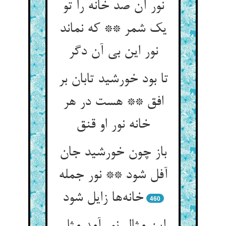
نور آن صد خانه را تو
یک شمر ** که نماند
نور این بی آن دگر
تا بود خورشید تابان بر
افق ** هست در هر
خانه نور او قنق
باز چون خورشید جان
آفل شود ** نور جمله
خانه‌ها زایل شود
460