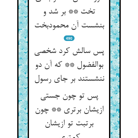
تخت ** بر شد و
بنشست آن محمودبخت
490
پس سالش کرد شخصی
بوالفضول ** که آن دو
ننشستند بر جای رسول
پس تو چون جستی
ازیشان برتری ** چون
برتبت تو ازیشان
کمتری