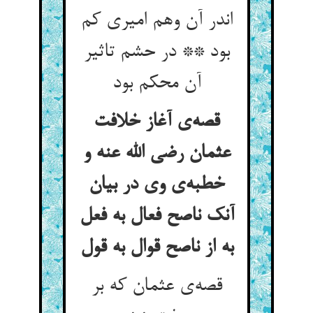
اندر آن وهم امیری کم
بود ** در حشم تاثیر
آن محکم بود
قصه‌ی آغاز خلافت
عثمان رضی الله عنه و
خطبه‌ی وی در بیان
آنک ناصح فعال به فعل
به از ناصح قوال به قول
قصه‌ی عثمان که بر