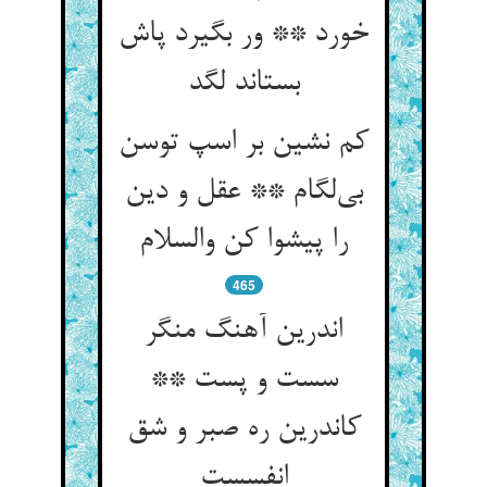
خورد ** ور بگیرد پاش
بستاند لگد
کم نشین بر اسپ توسن
بی‌لگام ** عقل و دین
را پیشوا کن والسلام
465
اندرین آهنگ منگر
سست و پست **
کاندرین ره صبر و شق
انفسست