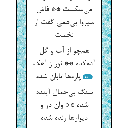
می‌سکست ** فاش
سیروا بی‌همی گفت از
نخست
هم‌چو از آب و گل
آدم‌کده ** نور ز آهک
پاره‌ها تابان شده
470
سنگ بی‌حمال آینده
شده ** وان در و
دیوارها زنده شده