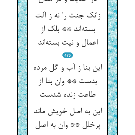
زانک جنت را نه ز آلت
بسته‌اند ** بلک از
اعمال و نیت بسته‌اند
475
این بنا ز آب و گل مرده
بدست ** وان بنا از
طاعت زنده شدست
این به اصل خویش ماند
پرخلل ** وان به اصل