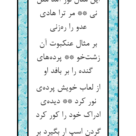
این مثال نور آمد مثل
نی ** مر ترا هادی
عدو را ره‌زنی
بر مثال عنکبوت آن
زشت‌خو ** پرده‌های
گنده را بر بافد او
از لعاب خویش پرده‌ی
نور کرد ** دیده‌ی
ادراک خود را کور کرد
گردن اسپ ار بگیرد بر