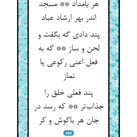
هر بامداد ** مسجد
اندر بهر ارشاد عباد
پند دادی گه بگفت و
لحن و ساز ** گه به
فعل اعنی رکوعی یا
نماز
پند فعلی خلق را
جذاب‌تر ** که رسد در
جان هر باگوش و کر
485