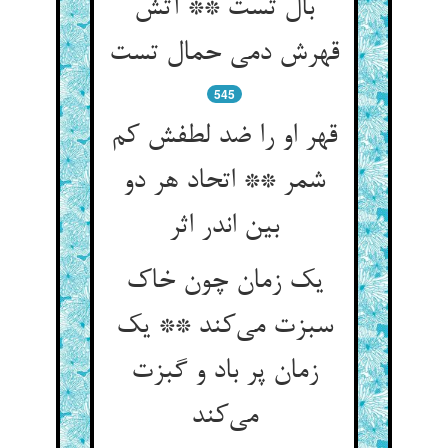
بال تست ** آتش
قهرش دمی حمال تست
545
قهر او را ضد لطفش کم
شمر ** اتحاد هر دو
بین اندر اثر
یک زمان چون خاک
سبزت می‌کند ** یک
زمان پر باد و گبزت
می‌کند