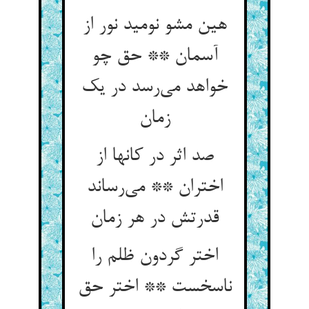
هین مشو نومید نور از
آسمان ** حق چو
خواهد می‌رسد در یک
زمان
صد اثر در کانها از
اختران ** می‌رساند
قدرتش در هر زمان
اختر گردون ظلم را
ناسخست ** اختر حق