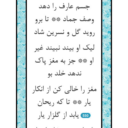
جسم عارف را دهد
وصف جماد ** تا برو
روید گل و نسرین شاد
لیک او بیند نبیند غیر
او ** جز به مغز پاک
ندهد خلد بو
مغز را خالی کن از انکار
یار ** تا که ریحان
یابد از گلزار یار
550