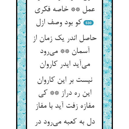
عمل ** خاصه فکری
کو بود وصف ازل
530
حاصل اندر یک زمان از
آسمان ** می‌رود
می‌آید ایدر کاروان
نیست بر این کاروان
این ره دراز ** کی
مفازه زفت آید با مفاز
دل به کعبه می‌رود در