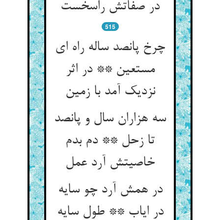
در صفاتش راسخست
515
چرخ پانصد ساله راه ای
مستعین ** در اثر
نزدیک آمد با زمین
سه هزاران سال و پانصد
تا زحل ** دم بدم
خاصیتش آرد عمل
در همش آرد چو سایه
در ایاب ** طول سایه