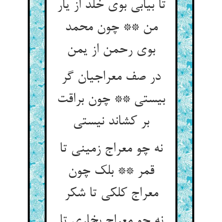
تا بیابی بوی خلد از یار
من ** چون محمد
بوی رحمن از یمن
در صف معراجیان گر
بیستی ** چون براقت
بر کشاند نیستی
نه چو معراج زمینی تا
قمر ** بلک چون
معراج کلکی تا شکر
نه چو معراج بخاری تا