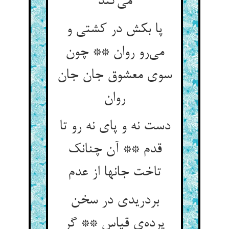
می‌کند
پا بکش در کشتی و
می‌رو روان ** چون
سوی معشوق جان جان
روان
دست نه و پای نه رو تا
قدم ** آن چنانک
تاخت جانها از عدم
بردریدی در سخن
پرده‌ی قیاس ** گر