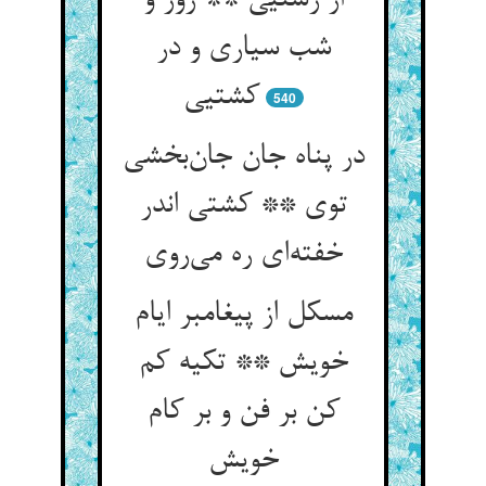
از زشتیی ** روز و
شب سیاری و در
کشتیی
540
در پناه جان جان‌بخشی
توی ** کشتی اندر
خفته‌ای ره می‌روی
مسکل از پیغامبر ایام
خویش ** تکیه کم
کن بر فن و بر کام
خویش