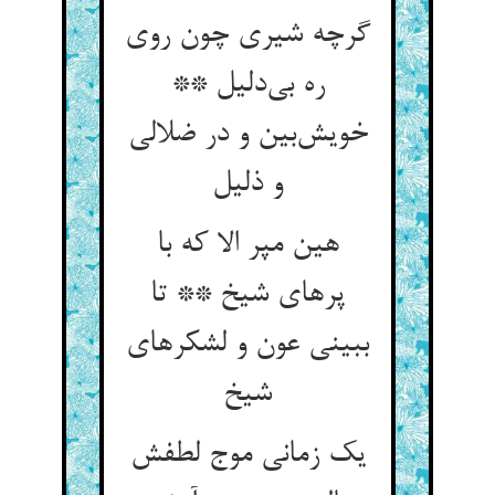
گرچه شیری چون روی
ره بی‌دلیل **
خویش‌بین و در ضلالی
و ذلیل
هین مپر الا که با
پرهای شیخ ** تا
ببینی عون و لشکرهای
شیخ
یک زمانی موج لطفش