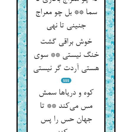
سما ** بل چو معراج
جنینی تا نهی
خوش براقی گشت
خنگ نیستی ** سوی
هستی آردت گر نیستی
555
کوه و دریاها سمش
مس می‌کند ** تا
جهان حس را پس