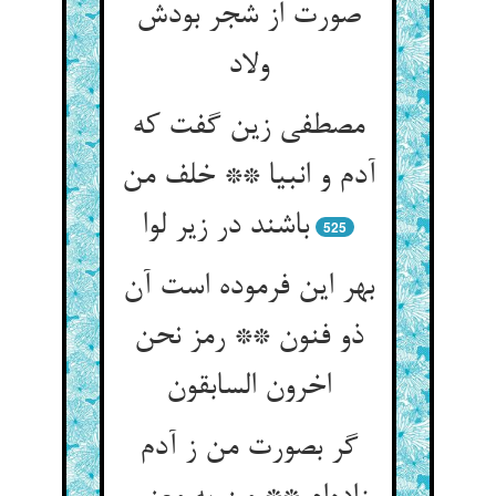
صورت از شجر بودش
ولاد
مصطفی زین گفت که
آدم و انبیا ** خلف من
باشند در زیر لوا
525
بهر این فرموده است آن
ذو فنون ** رمز نحن
اخرون السابقون
گر بصورت من ز آدم