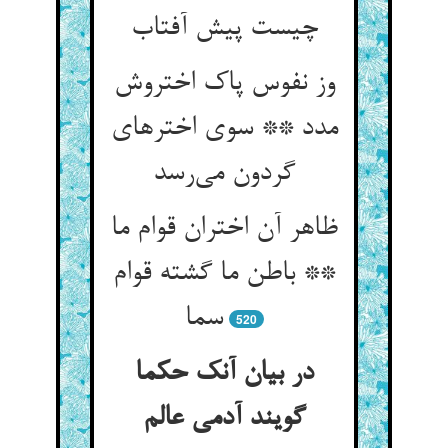
چیست پیش آفتاب
وز نفوس پاک اختروش
مدد ** سوی اخترهای
گردون می‌رسد
ظاهر آن اختران قوام ما
** باطن ما گشته قوام
سما
520
در بیان آنک حکما
گویند آدمی عالم