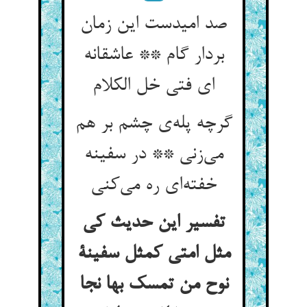
صد امیدست این زمان
بردار گام ** عاشقانه
ای فتی خل الکلام
گرچه پله‌ی چشم بر هم
می‌زنی ** در سفینه
خفته‌ای ره می‌کنی
تفسیر این حدیث کی
مثل امتی کمثل سفینة
نوح من تمسک بها نجا