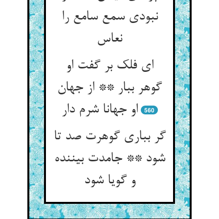
نبودی سمع سامع را
نعاس
ای فلک بر گفت او
گوهر ببار ** از جهان
او جهانا شرم دار
560
گر بباری گوهرت صد تا
شود ** جامدت بیننده
و گویا شود