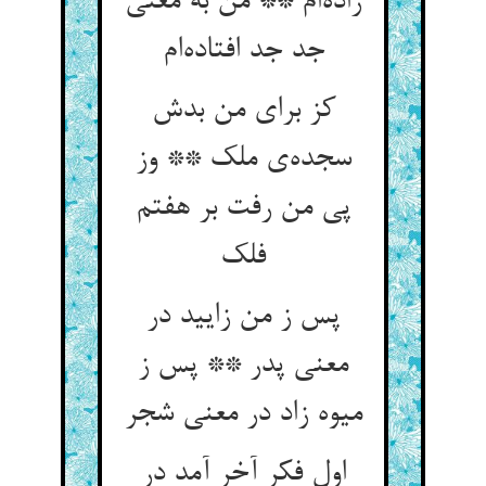
زاده‌ام ** من به معنی
جد جد افتاده‌ام
کز برای من بدش
سجده‌ی ملک ** وز
پی من رفت بر هفتم
فلک
پس ز من زایید در
معنی پدر ** پس ز
میوه زاد در معنی شجر
اول فکر آخر آمد در