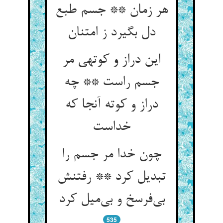
هر زمان ** جسم طبع
دل بگیرد ز امتنان
این دراز و کوتهی مر
جسم راست ** چه
دراز و کوته آنجا که
خداست
چون خدا مر جسم را
تبدیل کرد ** رفتنش
بی‌فرسخ و بی‌میل کرد
535