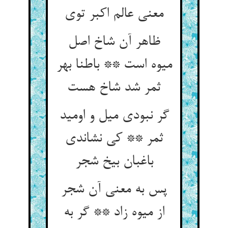
معنی عالم اکبر توی
ظاهر آن شاخ اصل
میوه است ** باطنا بهر
ثمر شد شاخ هست
گر نبودی میل و اومید
ثمر ** کی نشاندی
باغبان بیخ شجر
پس به معنی آن شجر
از میوه زاد ** گر به