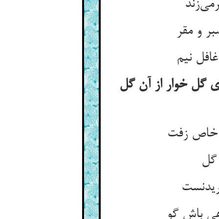
می‌زند
بر و مقر
افل نیم
 گل خوار از آن گل
د خاص زفت
 گل
ریدنست
ی باش گو