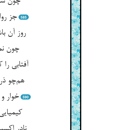
چون شوی
جز روا
585
روز آن ب
چون نم
آفتابی را
هم‌چو ذر
خوار و 
590
کیمیایی
نادر اکسی