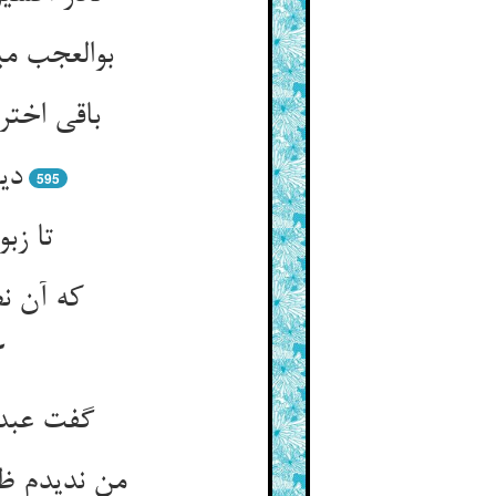
بوالعجب م
باقی اخت
دی
595
تا زب
که آن نظ
ک
گفت عبدا
من ندیدم ظل