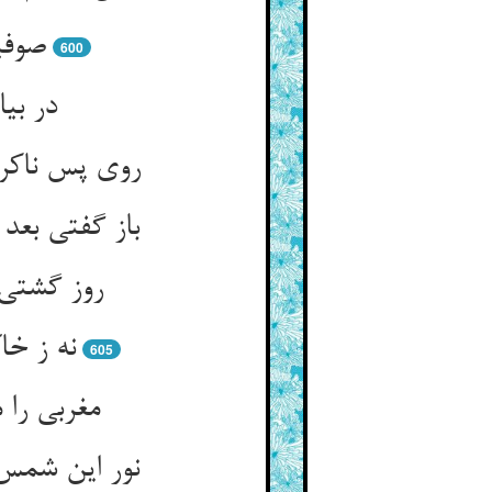
صوفی
600
در بیا
روی پس ناکر
باز گفتی بع
روز گشتی 
نه ز خا
605
مغربی را
نور این شمس