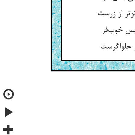
تر از زرست
بس خوب‌فر
 حلواگرست