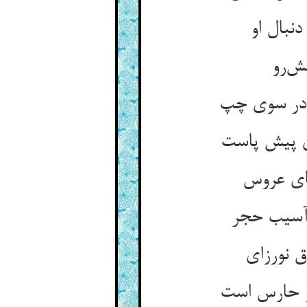
نبال او
یش‌رو
 در سوی چپ
ی پیش پاست
های عروس
و آسیب حجر
 نورزای
و حارس است