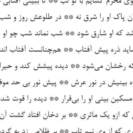
 محرم گشایم با تو لب ** تا ببینی آفتابی 
ن پاک او را شرق نه ** در طلوعش روز و شب 
اشد که او شارق شود ** شب نماند شب چو او ب
اید ذره پیش آفتاب ** هم‌چنانست آفتاب اندر
 که رخشان می‌شود ** دیده پیشش کند و حیرا
ه بینیش در نور عرش ** پیش نور بی حد مو
مسکین بینی او را بی‌قرار ** دیده را قوت شده
 که ازو یک ماثری ** بر دخان افتاد گشت آن
ری که از وی نیم تاب ** بر ظلامی زد به گر