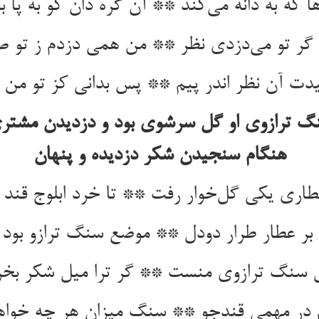
ا که به دانه می‌کند ** آن گره دان کو به پا بر
 گر تو می‌دزدی نظر ** من همی دزدم ز تو ص
ت آن نظر اندر پیم ** پس بدانی کز تو من غ
 ترازوی او گل سرشوی بود و دزدیدن مشتری
هنگام سنجیدن شکر دزدیده و پنهان
اری یکی گل‌خوار رفت ** تا خرد ابلوج قن
ر عطار طرار دودل ** موضع سنگ ترازو بود
سنگ ترازوی منست ** گر ترا میل شکر بخ
در مهمی قندجو ** سنگ میزان هر چه خواه