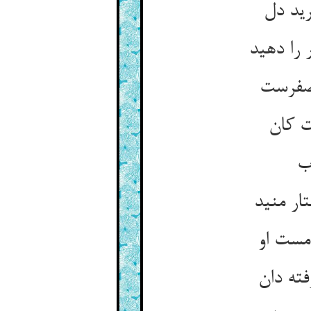
رید دل
 را دهید
اصفرست
ت کان
ب
ار منید
امست او
فته دان