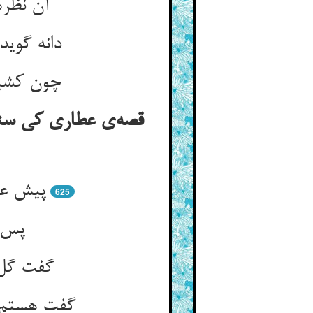
آن نظره
دانه گوید
چون کشید
قصه‌ی عطاری کی سنگ
پیش عط
625
پس ب
گفت گل 
گفت هستم 