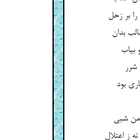
ا بر زحل
لب بدان
 بیاب
 شرر
اری بود
 من شبی
ه ز اعتلال