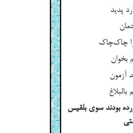
د پدید
دمان
را چاک‌چاک
 بخوان
د آزمون
بالبلاغ
آورده بودند سوی بلقیس
ستی