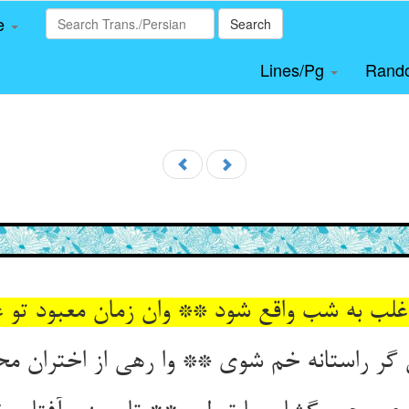
le
Search
Lines/Pg
Rand
غلب به شب واقع شود ** وان زمان معبود تو غ
ر راستانه خم شوی ** وا رهی از اختران م