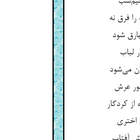
نیم‌شب
را فرق نه
ارق شود
 لباب
ن می‌شود
فور عرش
 از کردگار
 اختری
دش آفتاب