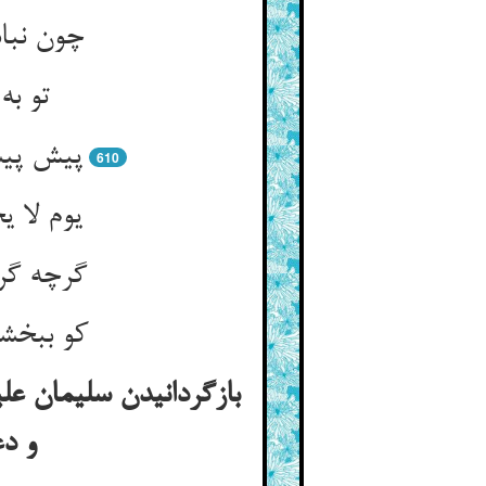
چون نبا
تو به
پیش پیش
610
یوم لا 
گرچه گرد
کو ببخشد
بازگردانیدن سلیمان علی
و دع