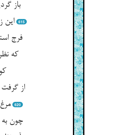
باز گرد
این ز
615
فرج است
که نظر
کو
از گرفت 
مرغ 
620
چون به د