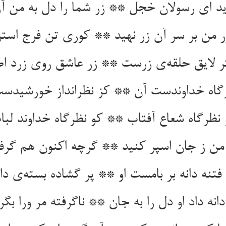
ید ای رسولان خجل ** زر شما را دل به من آ
ر من بر سر آن زر نهید ** کوری تن فرج استر
ر لایق حلقه‌ی زرست ** زر عاشق روی زرد 
گاه خداوندست آن ** کز نظرانداز خورشیدس
 نظرگاه شعاع آفتاب ** کو نظرگاه خداوند لبا
من ز جان اسپر کنید ** گرچه اکنون هم گرفت
فتنه دانه بر بامست او ** پر گشاده بسته‌ی د
انه داد او دل را به جان ** ناگرفته مر ورا بگر