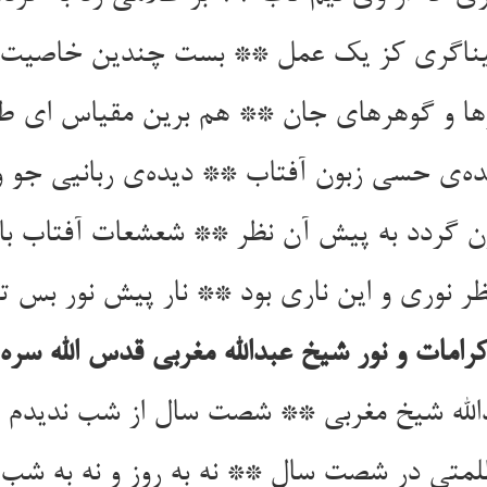
یناگری کز یک عمل ** بست چندین خاصیت ر
رها و گوهرهای جان ** هم برین مقیاس ای طا
ده‌ی حسی زبون آفتاب ** دیده‌ی ربانیی جو و
ون گردد به پیش آن نظر ** شعشعات آفتاب با
ر نوری و این ناری بود ** نار پیش نور بس ت
رامات و نور شیخ عبدالله مغربی قدس الله سره
لله شیخ مغربی ** شصت سال از شب ندیدم
متی در شصت سال ** نه به روز و نه به شب ن