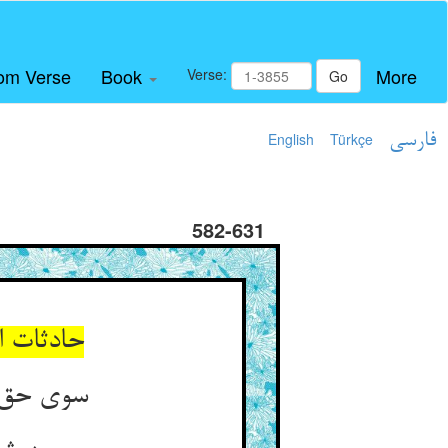
om Verse
Book
More
Verse:
Go
فارسی
Türkçe
English
582-631
حادثات ا
سوی حق گ