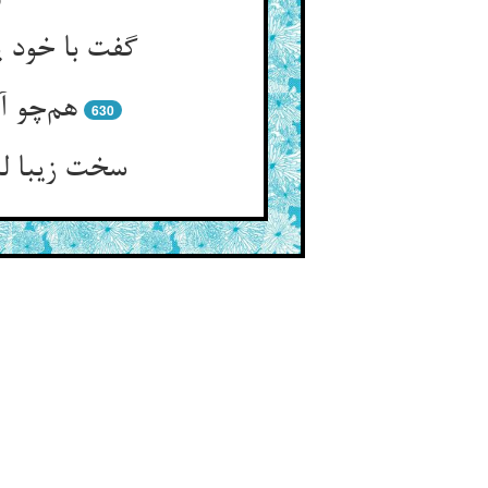
گفت با خود 
هم‌چو آ
630
سخت زیبا ل