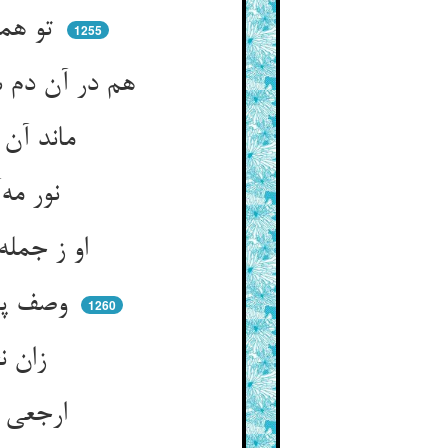
تو همه کردی نمردی زنده‌ای ** هین بمیر ار یار جان‌بازنده‌ای
1255
هم در آن دم شد دراز و جان بداد ** هم‌چو گل درباخت سر خندان و شاد
ماند آن خنده برو وقف ابد ** هم‌چو جان و عقل عارف بی‌کبد
نور مه‌آلوده کی گردد ابد ** گر زند آن نور بر هر نیک و بد
او ز جمله پاک وا گردد به ماه ** هم‌چو نور عقل و جان سوی اله
وصف پاکی وقف بر نور مه‌است ** تا بشش گر بر نجاسات ره‌است
1260
زان نجاسات ره و آلودگی ** نور را حاصل نگردد بدرگی
ارجعی بشنود نور آفتاب ** سوی اصل خویش باز آمد شتاب