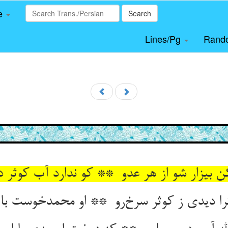
le
Search
Lines/Pg
Rand