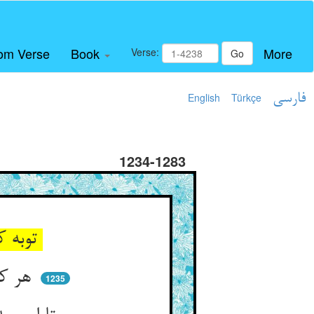
om Verse
Book
More
Verse:
Go
فارسی
Türkçe
English
1234-1283
توبه کن بیزار شو از هر عدو ** کو ندارد آب کوثر در کدو
هر کرا دیدی ز کوثر سرخ‌رو ** او محمدخوست با او گیر خو
1235