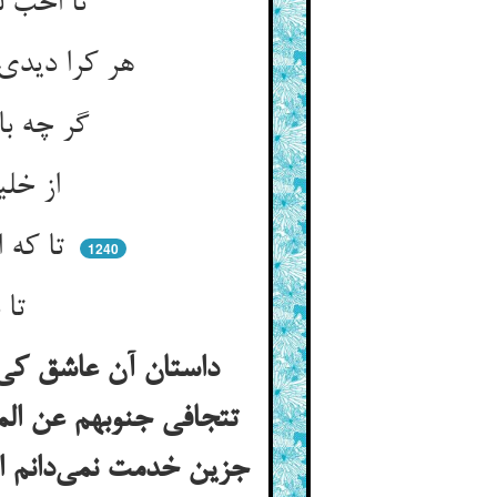
تا احب لله آیی در حساب ** کز درخت احمدی با اوست سیب
هر کرا دیدی ز کوثر خشک لب ** دشمنش می‌دار هم‌چون مرگ و تب
گر چه بابای توست و مام تو ** کو حقیقت هست خون‌آشام تو
از خلیل حق بیاموز این سیر ** که شد او بیزار اول از پدر
تا که ابغض لله آیی پیش حق ** تا نگیرد بر تو رشک عشق دق
1240
تا نخوانی لا و الا الله را ** در نیابی منهج این راه را
داستان آن عاشق کی 
تتجافی جنوبهم عن الم
جزین خدمت نمی‌دانم ا