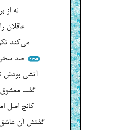
نه از برای منتی بل می‌نمود ** بر درستی محبت صد شهود
عاقلان را یک اشارت بس بود ** عاشقان را تشنگی زان کی رود
می‌کند تکرار گفتن بی‌ملال ** کی ز اشارت بس کند حوت از زلال
صد سخن می‌گفت زان درد کهن ** در شکایت که نگفتم یک سخن
1250
آتشی بودش نمی‌دانست چیست ** لیک چون شمع از تف آن می‌گریست
گفت معشوق این همه کردی ولیک ** گوش بگشا پهن و اندر یاب نیک
کانچ اصل اصل عشقست و ولاست ** آن نکردی اینچ کردی فرعهاست
گفتش آن عاشق بگو که آن اصل چیست ** گفت اصلش مردنست ونیستیست