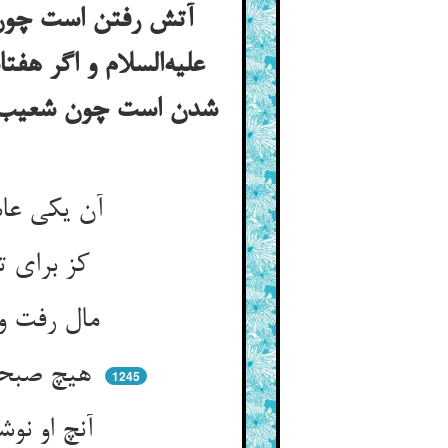
آتش رفتن است چون خ
علیه‌السلام و اگر هف
شدن است چون شعیب علیه
آن یکی عاشق به پیش یار خود ** می‌شمرد از خدمت و از کار خود
کز برای تو چنین کردم چنان ** تیرها خوردم درین رزم و سنان
مال رفت و زور رفت و نام رفت ** بر من از عشقت بسی ناکام رفت
هیچ صبحم خفته یا خندان نیافت ** هیچ شامم با سر و سامان نیافت
1245
آنچ او نوشیده بود از تلخ و درد ** او به تفصیلش یکایک می‌شمرد