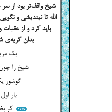
شیخ واقف‌تر بود از سر 
الله تا نیندیشی و نگو
باید کرد و از عقبات 
بدان گریه‌ی شیخ رسی یا نرسی اگر رسی شکر زویت لی الارض گویی بسیار
یک مریدی اندر آمد پیش پیر ** پیر اندر گریه بود و در نفیر
شیخ را چون دید گریان آن مرید ** گشت گریان آب از چشمش دوید
گوشور یک‌بار خندد کر دو بار ** چونک لاغ املی کند یاری بیار
بار اول از ره تقلید و سوم ** که همی‌بیند که می‌خندند قوم
کر بخندد هم‌چو ایشان آن زمان ** بیخبر از حالت خندندگان
1275