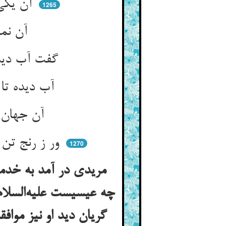
آن یکی پرسید از مفتی به راز ** گر کسی گرید به نوحه در نماز
1265
آن نماز او عجب باطل شود ** یا نمازش جایز و کامل بود
گفت آب دیده نامش بهر چیست ** بنگری تا که چه دید او و گریست
آب دیده تا چه دید او از نهان ** تا بدان شد او ز چشمه‌ی خود روان
آن جهان گر دیده است آن پر نیاز ** رونقی یابد ز نوحه آن نماز
ور ز رنج تن بد آن گریه و ز سوک ** ریسمان بسکست و هم بشکست دوک
1270
مریدی در آمد به خدم
چه عیسیست علیه‌السلام
گریان دید او نیز موا