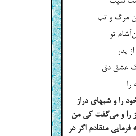
د را و شبهای دراز
ز را و می‌گفت کی من
رمایی منقادم اگر در