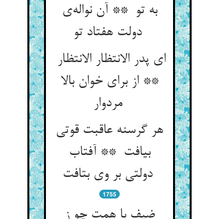
به تو ** آن نواله‌ی
دولت هفتاد تو
ای پدر الانتظار الانتظار
** از برای خوان بالا
مردوار
هر گرسنه عاقبت قوتی
بیافت ** آفتاب
دولتی بر وی بتافت
1755
ضیف با همت چو ز