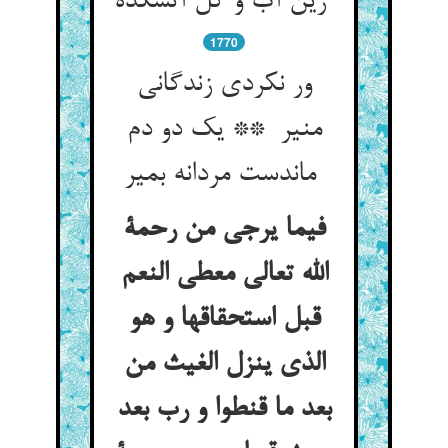
زین آب و گل آتشکده
1770
ور نکردی زندگانی
منیر ** یک دو دم
ماندست مردانه بمیر
فیما یرجی من رحمة
الله تعالی معطی النعم
قبل استحقاقها و هو
الذی ینزل الغیث من
بعد ما قنطوا و رب بعد