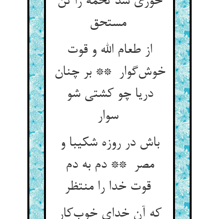
خوری شد تخمه را تن
مستحق
از طعام الله و قوت
خوش‌گوار ** بر چنان
دریا چو کشتی شو
سوار
باش در روزه شکیبا و
مصر ** دم به دم
قوت خدا را منتظر
که آن خدای خوب‌کار