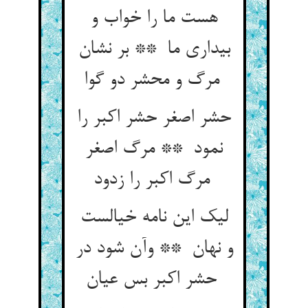
هست ما را خواب و
بیداری ما ** بر نشان
مرگ و محشر دو گوا
حشر اصغر حشر اکبر را
نمود ** مرگ اصغر
مرگ اکبر را زدود
لیک این نامه خیالست
و نهان ** وآن شود در
حشر اکبر بس عیان