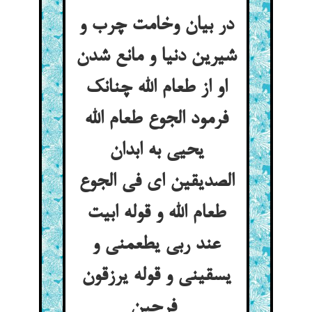
در بیان وخامت چرب و
شیرین دنیا و مانع شدن
او از طعام الله چنانک
فرمود الجوع طعام الله
یحیی به ابدان
الصدیقین ای فی الجوع
طعام الله و قوله ابیت
عند ربی یطعمنی و
یسقینی و قوله یرزقون
فرحین