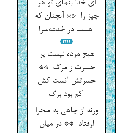
ای خدا بنمای تو هر
چیز را ** آنچنان که
هست در خدعه‌سرا
1765
هیچ مرده نیست پر
حسرت ز مرگ **
حسرتش آنست کش
کم بود برگ
ورنه از چاهی به صحرا
اوفتاد ** در میان