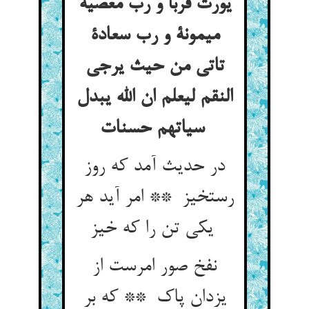
یورث قربا و رب معصیة
میمونة و رب سعادة
تاتی من حیث یرجی
النقم لیعلم ان الله یبدل
سیاتهم حسنات
در حدیث آمد که روز
رستخیز ** امر آید هر
یکی تن را که خیز
نفخ صور امرست از
یزدان پاک ** که بر