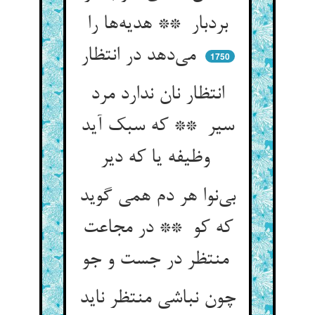
بردبار ** هدیه‌ها را
می‌دهد در انتظار
1750
انتظار نان ندارد مرد
سیر ** که سبک آید
وظیفه یا که دیر
بی‌نوا هر دم همی گوید
که کو ** در مجاعت
منتظر در جست و جو
چون نباشی منتظر ناید