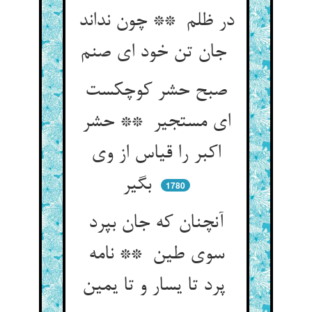
در ظلم ** چون نداند
جان تن خود ای صنم
صبح حشر کوچکست
ای مستجیر ** حشر
اکبر را قیاس از وی
بگیر
1780
آنچنان که جان بپرد
سوی طین ** نامه
پرد تا یسار و تا یمین