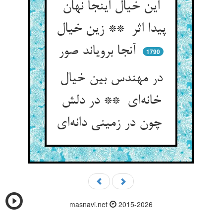
این خیال اینجا نهان
پیدا اثر ** زین خیال
آنجا برویاند صور
1790
در مهندس بین خیال
خانه‌ای ** در دلش
چون در زمینی دانه‌ای
masnavi.net
2015-2026