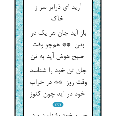
آرید ای ذرایر سر ز
خاک
باز آید جان هر یک در
بدن ** هم‌چو وقت
صبح هوش آید به تن
جان تن خود را شناسد
وقت روز ** در خراب
خود در آید چون کنوز
1775
جسم خود بشناسد و در