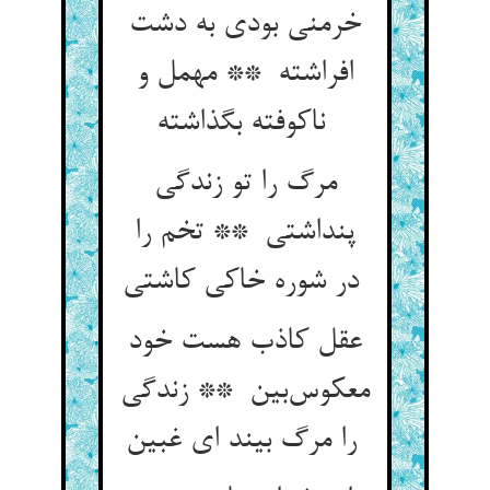
خرمنی بودی به دشت
افراشته ** مهمل و
ناکوفته بگذاشته
مرگ را تو زندگی
پنداشتی ** تخم را
در شوره خاکی کاشتی
عقل کاذب هست خود
معکوس‌بین ** زندگی
را مرگ بیند ای غبین