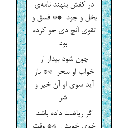
در کفش بنهند نامه‌ی
بخل و جود ** فسق و
تقوی آنچ دی خو کرده
بود
چون شود بیدار از
خواب او سحر ** باز
آید سوی او آن خیر و
شر
گر ریاضت داده باشد
خوی خویش ** وقت