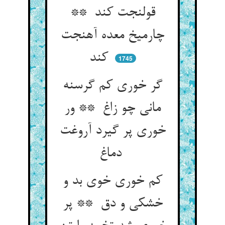
قولنجت کند **
چارمیخ معده آهنجت
کند
1745
گر خوری کم گرسنه
مانی چو زاغ ** ور
خوری پر گیرد آروغت
دماغ
کم خوری خوی بد و
خشکی و دق ** پر