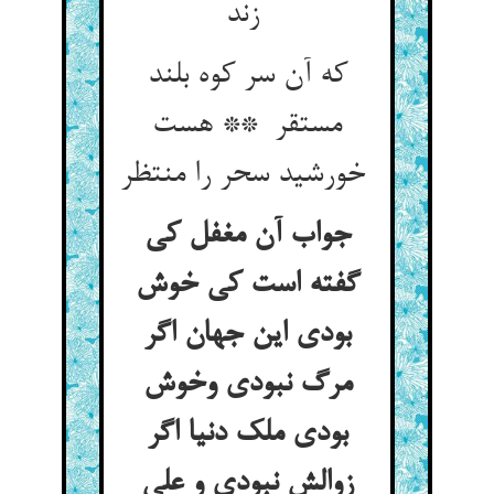
زند
که آن سر کوه بلند
مستقر ** هست
خورشید سحر را منتظر
جواب آن مغفل کی
گفته است کی خوش
بودی این جهان اگر
مرگ نبودی وخوش
بودی ملک دنیا اگر
زوالش نبودی و علی