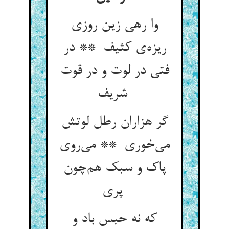
وا رهی زین روزی
ریزه‌ی کثیف ** در
فتی در لوت و در قوت
شریف
گر هزاران رطل لوتش
می‌خوری ** می‌روی
پاک و سبک هم‌چون
پری
که نه حبس باد و