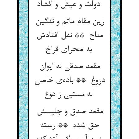
دولت و عیش و گشاد
زین مقام ماتم و ننگین
مناخ ** نقل افتادش
به صحرای فراخ
مقعد صدقی نه ایوان
دروغ ** باده‌ی خاصی
نه مستیی ز دوغ
مقعد صدق و جلیسش
حق شده ** رسته