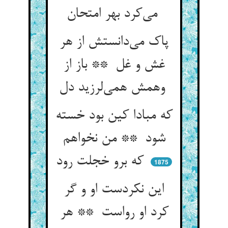
می‌کرد بهر امتحان
پاک می‌دانستش از هر
غش و غل ** باز از
وهمش همی‌لرزید دل
که مبادا کین بود خسته
شود ** من نخواهم
که برو خجلت رود
1875
این نکردست او و گر
کرد او رواست ** هر