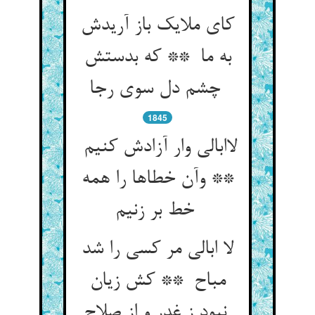
کای ملایک باز آریدش
به ما ** که بدستش
چشم دل سوی رجا
1845
لاابالی وار آزادش کنیم
** وآن خطاها را همه
خط بر زنیم
لا ابالی مر کسی را شد
مباح ** کش زیان
نبود ز غدر و از صلاح