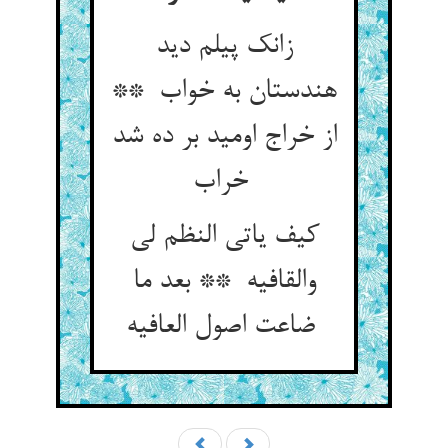
زانک پیلم دید
هندستان به خواب **
از خراج اومید بر ده شد
خراب
کیف یاتی النظم لی
والقافیه ** بعد ما
ضاعت اصول العافیه