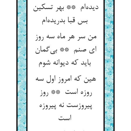
دیده‌ام ** بهر تسکین
بس قبا بدریده‌ام
من سر هر ماه سه روز
ای صنم ** بی‌گمان
باید که دیوانه شوم
هین که امروز اول سه
روزه است ** روز
پیروزست نه پیروزه
است