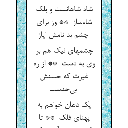
شاه شاهانست و بلک
شاه‌ساز ** وز برای
چشم بد نامش ایاز
چشمهای نیک هم بر
وی به دست ** از ره
غیرت که حسنش
بی‌حدست
یک دهان خواهم به
پهنای فلک ** تا