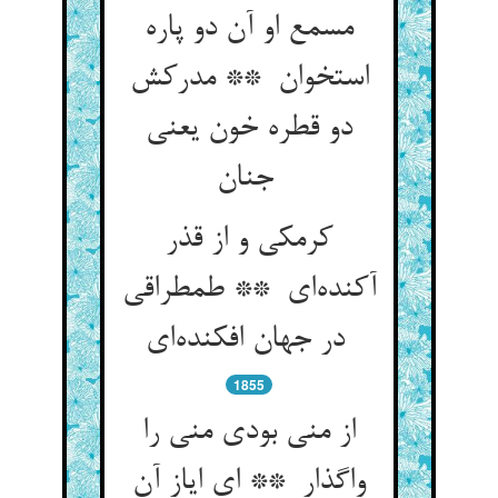
مسمع او آن دو پاره
استخوان ** مدرکش
دو قطره خون یعنی
جنان
کرمکی و از قذر
آکنده‌ای ** طمطراقی
در جهان افکنده‌ای
1855
از منی بودی منی را
واگذار ** ای ایاز آن