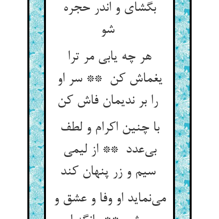
بگشای و اندر حجره
شو
هر چه یابی مر ترا
یغماش کن ** سر او
را بر ندیمان فاش کن
با چنین اکرام و لطف
بی‌عدد ** از لیمی
سیم و زر پنهان کند
می‌نماید او وفا و عشق و