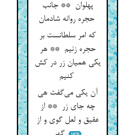
پهلوان ** جانب
حجره روانه شادمان
که امر سلطانست بر
حجره زنیم ** هر
یکی همیان زر در کش
کنیم
آن یکی می‌گفت هی
چه جای زر ** از
عقیق و لعل گوی و از
گهر
1870