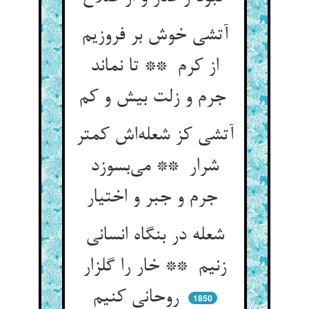
آتشی خوش بر فروزیم
از کرم ** تا نماند
جرم و زلت بیش و کم
آتشی کز شعله‌اش کمتر
شرار ** می‌بسوزد
جرم و جبر و اختیار
شعله در بنگاه انسانی
زنیم ** خار را گلزار
روحانی کنیم
1850