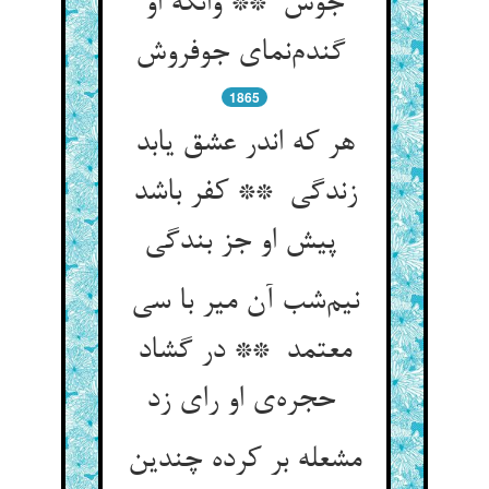
جوش ** وانگه او
گندم‌نمای جوفروش
1865
هر که اندر عشق یابد
زندگی ** کفر باشد
پیش او جز بندگی
نیم‌شب آن میر با سی
معتمد ** در گشاد
حجره‌ی او رای زد
مشعله بر کرده چندین