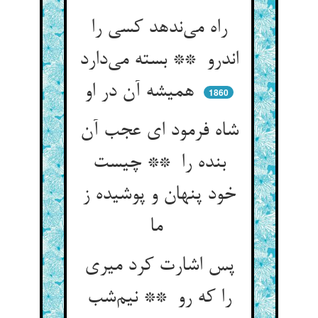
راه می‌ندهد کسی را
اندرو ** بسته می‌دارد
همیشه آن در او
1860
شاه فرمود ای عجب آن
بنده را ** چیست
خود پنهان و پوشیده ز
ما
پس اشارت کرد میری
را که رو ** نیم‌شب