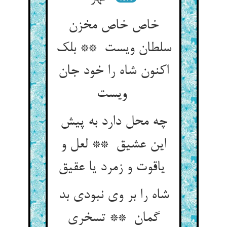
خاص خاص مخزن
سلطان ویست ** بلک
اکنون شاه را خود جان
ویست
چه محل دارد به پیش
این عشیق ** لعل و
یاقوت و زمرد یا عقیق
شاه را بر وی نبودی بد
گمان ** تسخری