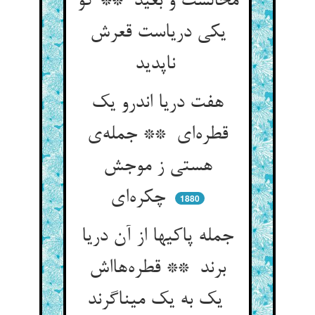
محالست و بعید ** کو
یکی دریاست قعرش
ناپدید
هفت دریا اندرو یک
قطره‌ای ** جمله‌ی
هستی ز موجش
چکره‌ای
1880
جمله پاکیها از آن دریا
برند ** قطره‌هااش
یک به یک میناگرند