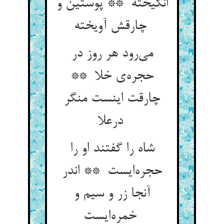
انگیخته ** پوستین و
چارقش آویخته
می‌رود هر روز در
حجره‌ی خلا **
چارقت اینست منگر
درعلا
شاه را گفتند او را
حجره‌ایست ** اندر
آنجا زر و سیم و
خمره‌ایست