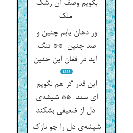
بگویم وصف آن رشک
ملک
ور دهان یابم چنین و
صد چنین ** تنگ
آید در فغان این حنین
1885
این قدر گر هم نگویم
ای سند ** شیشه‌ی
دل از ضعیفی بشکند
شیشه‌ی دل را چو نازک