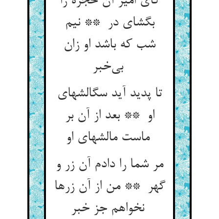
کای امیر آن حجره را
بگشای در ** نیم
شب که باشد او زان
بی‌خبر
تا پدید آید سگالشهای
او ** بعد از آن بر
ماست مالشهای او
مر شما را دادم آن زر و
گهر ** من از آن زرها
نخواهم جز خبر