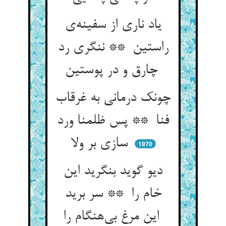
یاد ناری از سفینه‌ی
راستین ** ننگری رد
چارق و در پوستین
چونک درمانی به غرقاب
فنا ** پس ظلمنا ورد
سازی بر ولا
1970
دیو گوید بنگرید این
خام را ** سر برید
این مرغ بی‌هنگام را