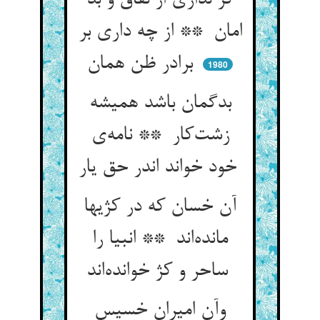
گر نداری از نفاق و بد
امان ** از چه داری بر
برادر ظن همان
1980
بدگمان باشد همیشه
زشت‌کار ** نامه‌ی
خود خواند اندر حق یار
آن خسان که در کژیها
مانده‌اند ** انبیا را
ساحر و کژ خوانده‌اند
وآن امیران خسیس