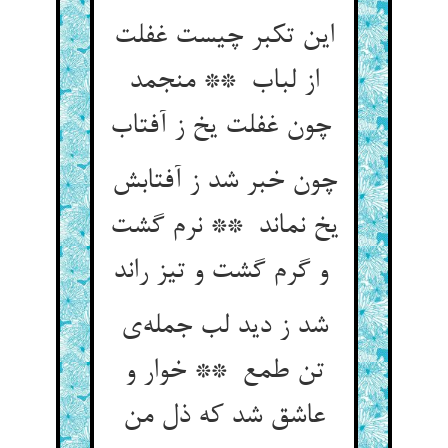
این تکبر چیست غفلت
از لباب ** منجمد
چون غفلت یخ ز آفتاب
چون خبر شد ز آفتابش
یخ نماند ** نرم گشت
و گرم گشت و تیز راند
شد ز دید لب جمله‌ی
تن طمع ** خوار و
عاشق شد که ذل من