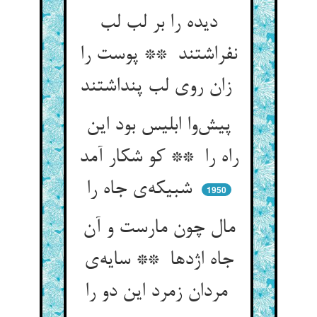
دیده را بر لب لب
نفراشتند ** پوست را
زان روی لب پنداشتند
پیش‌وا ابلیس بود این
راه را ** کو شکار آمد
شبیکه‌ی جاه را
1950
مال چون مارست و آن
جاه اژدها ** سایه‌ی
مردان زمرد این دو را