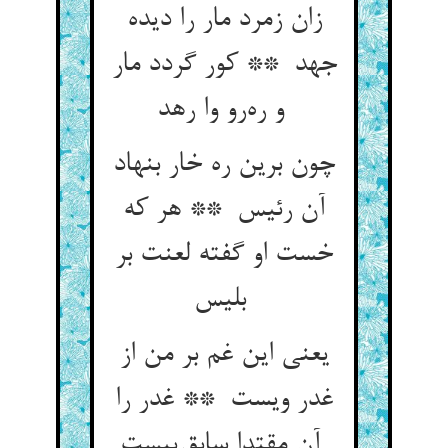
زان زمرد مار را دیده
جهد ** کور گردد مار
و ره‌رو وا رهد
چون برین ره خار بنهاد
آن رئیس ** هر که
خست او گفته لعنت بر
بلیس
یعنی این غم بر من از
غدر ویست ** غدر را
آن مقتدا سابق‌پیست