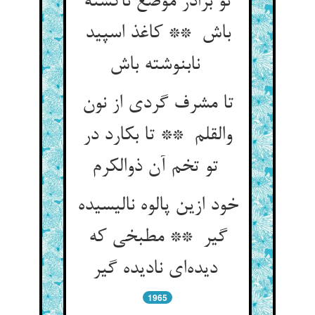
تو برادر موضع ناکشته
باش ** کاغذ اسپید
نابنوشته باش
تا مشرف گردی از نون
والقلم ** تا بکارد در
تو تخم آن ذوالکرم
خود ازین پالوه نالیسیده
گیر ** مطبخی که
دیده‌ای نادیده گیر
1965