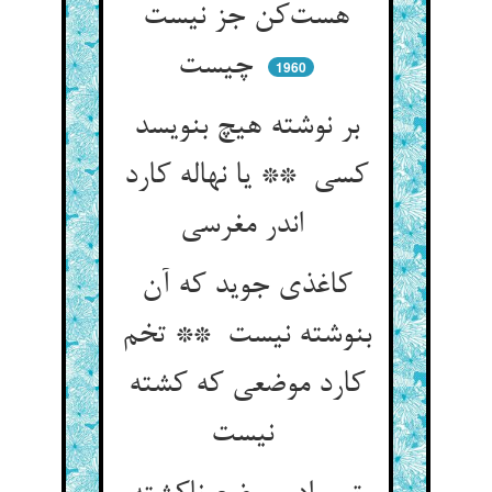
هست‌کن جز نیست
چیست
1960
بر نوشته هیچ بنویسد
کسی ** یا نهاله کارد
اندر مغرسی
کاغذی جوید که آن
بنوشته نیست ** تخم
کارد موضعی که کشته
نیست