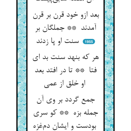
بعد ازو خود قرن بر قرن
آمدند ** جملگان بر
سنت او پا زدند
1955
هر که بنهد سنت بد ای
فتا ** تا در افتد بعد
او خلق از عمی
جمع گردد بر وی آن
جمله بزه ** کو سری
بودست و ایشان دم‌غزه