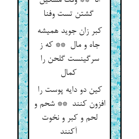
انا ** وقت مسکین
گشتن تست وفنا
کبر زان جوید همیشه
جاه و مال ** که ز
سرگینست گلحن را
کمال
کین دو دایه پوست را
افزون کنند ** شحم و
لحم و کبر و نخوت
آکنند