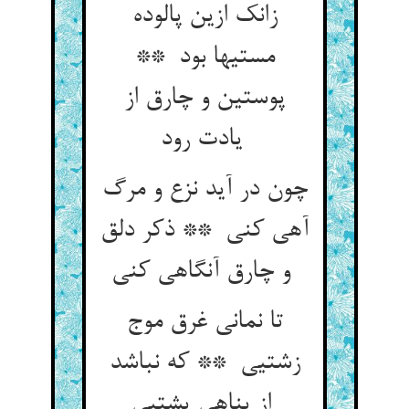
زانک ازین پالوده
مستیها بود **
پوستین و چارق از
یادت رود
چون در آید نزع و مرگ
آهی کنی ** ذکر دلق
و چارق آنگاهی کنی
تا نمانی غرق موج
زشتیی ** که نباشد
از پناهی پشتیی