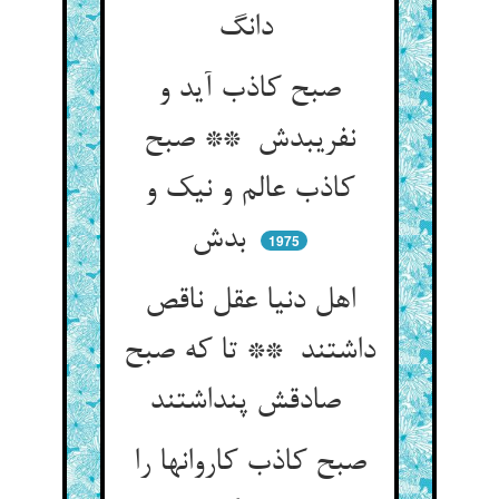
دانگ
صبح کاذب آید و
نفریبدش ** صبح
کاذب عالم و نیک و
بدش
1975
اهل دنیا عقل ناقص
داشتند ** تا که صبح
صادقش پنداشتند
صبح کاذب کاروانها را