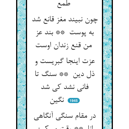
طمع
چون نبیند مغز قانع شد
به پوست ** بند عز
من قنع زندان اوست
عزت اینجا گبریست و
ذل دین ** سنگ تا
فانی نشد کی شد
نگین
1945
در مقام سنگی آنگاهی