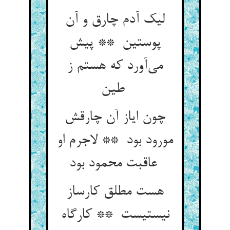
لیک آدم چارق و آن
پوستین ** پیش
می‌آورد که هستم ز
طین
چون ایاز آن چارقش
مورود بود ** لاجرم او
عاقبت محمود بود
هست مطلق کارساز
نیستیست ** کارگاه