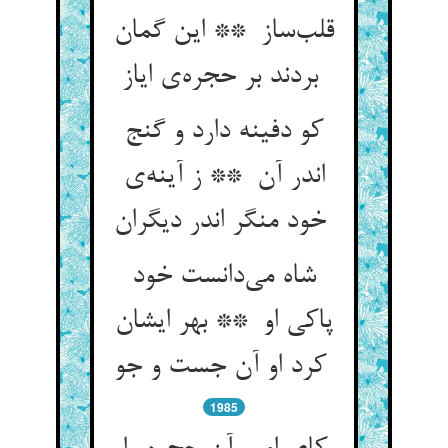
قلب‌ساز ** این گمان
بردند بر حجره‌ی ایاز
کو دفینه دارد و گنج
اندر آن ** ز آینه‌ی
خود منگر اندر دیگران
شاه می‌دانست خود
پاکی او ** بهر ایشان
کرد او آن جست و جو
1985