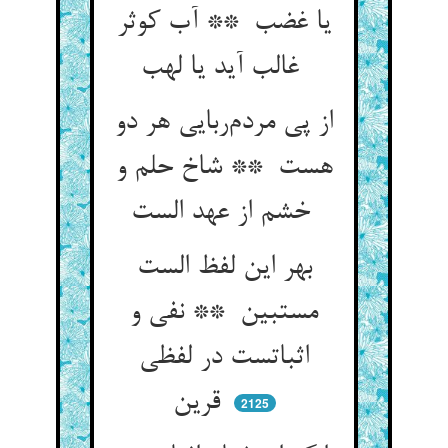
یا غضب ** آب کوثر
غالب آید یا لهب
از پی مردم‌ربایی هر دو
هست ** شاخ حلم و
خشم از عهد الست
بهر این لفظ الست
مستبین ** نفی و
اثباتست در لفظی
قرین
2125