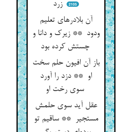
زرد
2105
آن بلادرهای تعلیم
ودود ** زیرک و دانا و
چستش کرده بود
باز آن افیون حلم سخت
او ** دزد را آورد
سوی رخت او
عقل آید سوی حلمش
مستجیر ** ساقیم تو