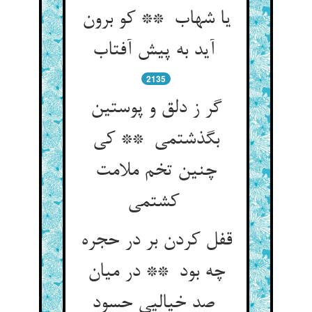
یا شهاب ** کو برون
آید به پیش آفتاب
2135
گر ز دلق و پوستین
بگذشتمی ** کی
چنین تخم ملامت
کشتمی
قفل کردن بر در حجره
چه بود ** در میان
صد خیالیی حسود