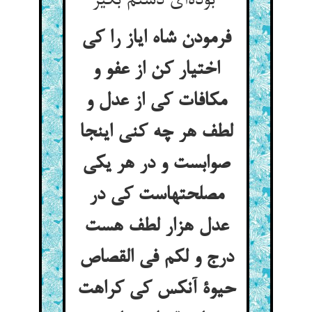
بوده‌ای دستم بگیر
فرمودن شاه ایاز را کی
اختیار کن از عفو و
مکافات کی از عدل و
لطف هر چه کنی اینجا
صوابست و در هر یکی
مصلحتهاست کی در
عدل هزار لطف هست
درج و لکم فی القصاص
حیوة آنکس کی کراهت