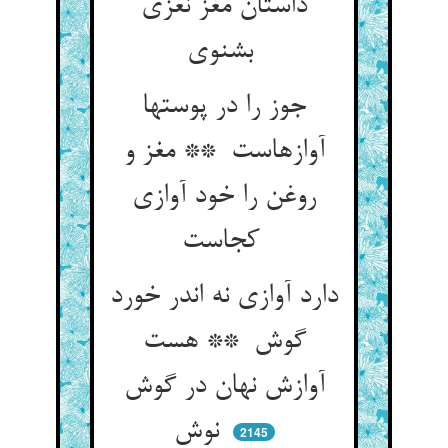
داستان مغز نغزی
بشنوی
جوز را در پوستها
آوازهاست ** مغز و
روغن را خود آوازی
کجاست
دارد آوازی نه اندر خورد
گوش ** هست
آوازش نهان در گوش
نوش
2145