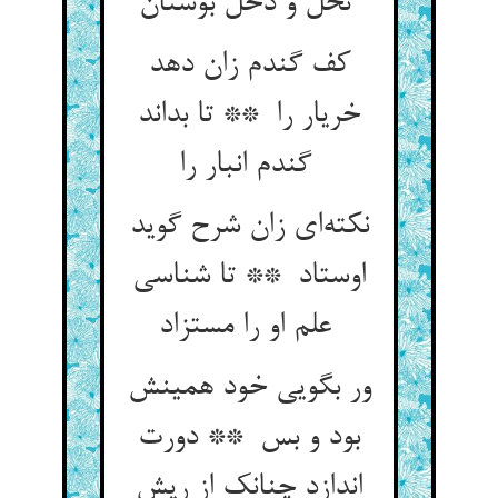
نخل و دخل بوستان
کف گندم زان دهد
خریار را ** تا بداند
گندم انبار را
نکته‌ای زان شرح گوید
اوستاد ** تا شناسی
علم او را مستزاد
ور بگویی خود همینش
بود و بس ** دورت
اندازد چنانک از ریش