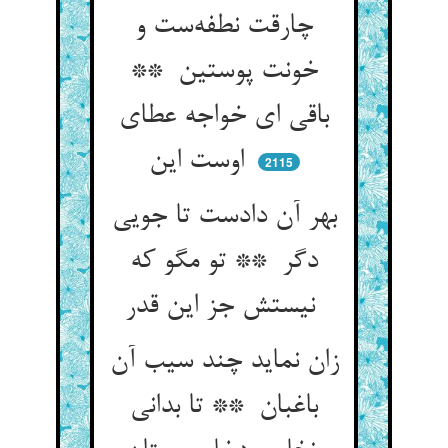
چارقت نطفه‌ست و
خونت پوستین **
باقی ای خواجه عطای
اوست این
2115
بهر آن دادست تا جویی
دگر ** تو مگو که
نیستش جز این قدر
زان نماید چند سیب آن
باغبان ** تا بدانی