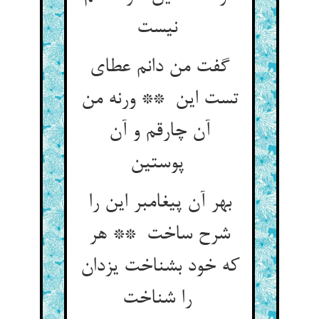
نیست
گفت من دانم عطای
تست این ** ورنه من
آن چارقم و آن
پوستین
بهر آن پیغامبر این را
شرح ساخت ** هر
که خود بشناخت یزدان
را شناخت