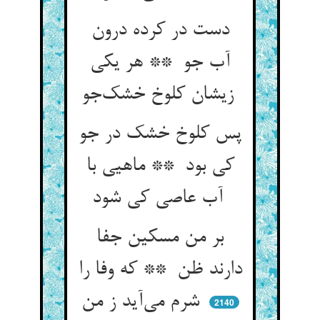
دست در کرده درون
آب جو ** هر یکی
زیشان کلوخ خشک‌جو
پس کلوخ خشک در جو
کی بود ** ماهیی با
آب عاصی کی شود
بر من مسکین جفا
دارند ظن ** که وفا را
شرم می‌آید ز من
2140