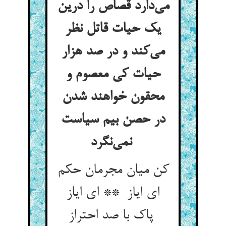
می‌دارد قصاص را درین
یک حیات قاتل نظر
می‌کند و در صد هزار
حیات کی معصوم و
محقون خواهند شدن
در حصن بیم سیاست
نمی‌نگرد
کن میان مجرمان حکم
ای ایاز ** ای ایاز
پاک با صد احتراز