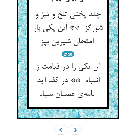
چند پختی تلخ و تیز و
شورگز ** این یکی بار
امتحان شیرین بپز
2150
آن یکی را در قیامت ز
انتباه ** در کف آید
نامه‌ی عصیان سیاه