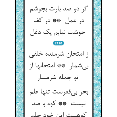
گر دو صد بارت بجوشم
در عمل ** در کف
جوشت نیابم یک دغل
2110
ز امتحان شرمنده خلقی
بی‌شمار ** امتحانها از
تو جمله شرمسار
بحر بی‌قعرست تنها علم
نیست ** کوه و صد
کوهست این خود حلم