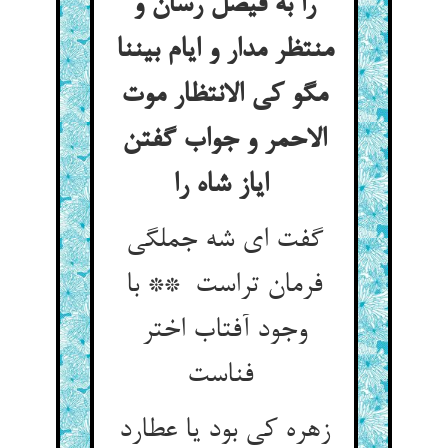
را به فیصل رسان و
منتظر مدار و ایام بیننا
مگو کی الانتظار موت
الاحمر و جواب گفتن
ایاز شاه را
گفت ای شه جملگی
فرمان تراست ** با
وجود آفتاب اختر
فناست
زهره کی بود یا عطارد