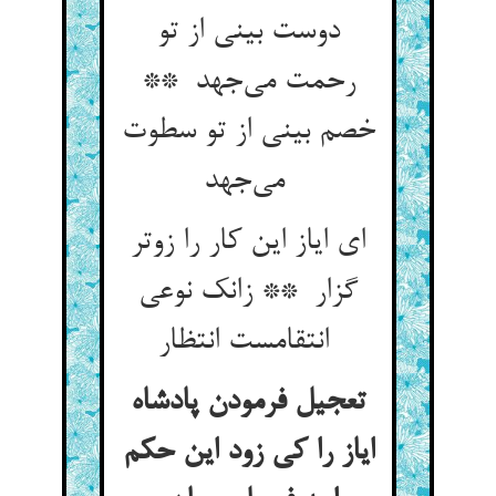
دوست بینی از تو
رحمت می‌جهد **
خصم بینی از تو سطوت
می‌جهد
ای ایاز این کار را زوتر
گزار ** زانک نوعی
انتقامست انتظار
تعجیل فرمودن پادشاه
ایاز را کی زود این حکم