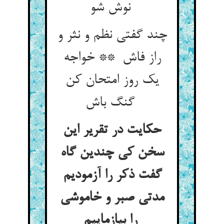
نوش شو
چند گفتی نظم و نثر و
راز فاش ** خواجه
یک روز امتحان کن
گنگ باش
حکایت در تقریر این
سخن کی چندین گاه
گفت ذکر را آزمودیم
مدتی صبر و خاموشی
را بیازماییم