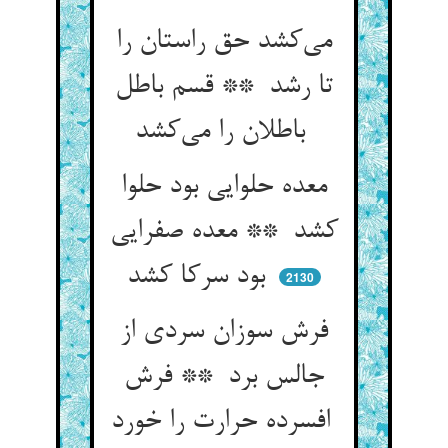
می‌کشد حق راستان را
تا رشد ** قسم باطل
باطلان را می‌کشد
معده حلوایی بود حلوا
کشد ** معده صفرایی
بود سرکا کشد
2130
فرش سوزان سردی از
جالس برد ** فرش
افسرده حرارت را خورد