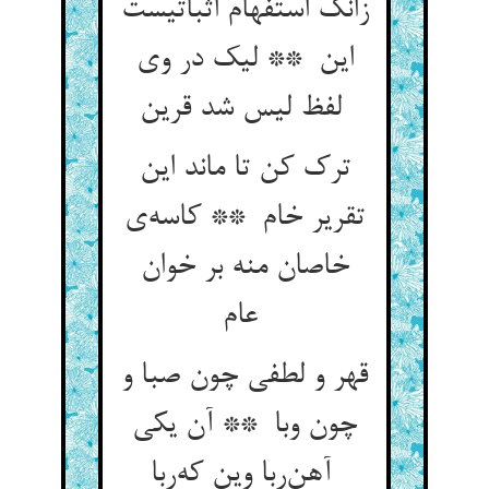
زانک استفهام اثباتیست
این ** لیک در وی
لفظ لیس شد قرین
ترک کن تا ماند این
تقریر خام ** کاسه‌ی
خاصان منه بر خوان
عام
قهر و لطفی چون صبا و
چون وبا ** آن یکی
آهن‌ربا وین که‌ربا