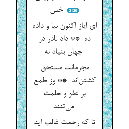
خس
2120
ای ایاز اکنون بیا و داده
ده ** داد نادر در
جهان بنیاد نه
مجرمانت مستحق
کشتن‌اند ** وز طمع
بر عفو و حلمت
می‌تنند
تا که رحمت غالب آید