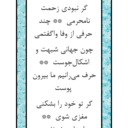
گر نبودی زحمت
نامحرمی ** چند
حرفی از وفا واگفتمی
چون جهانی شبهت و
اشکال‌جوست **
حرف می‌رانیم ما بیرون
پوست
گر تو خود را بشکنی
مغزی شوی **