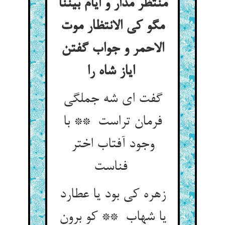
منتظر مدار و ایام بیننا
مگو کی الانتظار موت
الاحمر و جواب گفتن
ایاز شاه را
گفت ای شه جملگی
فرمان تراست ** با
وجود آفتاب اختر
فناست
زهره کی بود یا عطارد
یا شهاب ** کو برون