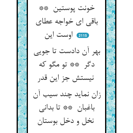
خونت پوستین **
باقی ای خواجه عطای
اوست این
2115
بهر آن دادست تا جویی
دگر ** تو مگو که
نیستش جز این قدر
زان نماید چند سیب آن
باغبان ** تا بدانی
نخل و دخل بوستان