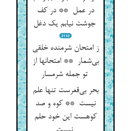
در عمل ** در کف
جوشت نیابم یک دغل
2110
ز امتحان شرمنده خلقی
بی‌شمار ** امتحانها از
تو جمله شرمسار
بحر بی‌قعرست تنها علم
نیست ** کوه و صد
کوهست این خود حلم
نیست