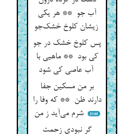
دست در کرده درون
آب جو ** هر یکی
زیشان کلوخ خشک‌جو
پس کلوخ خشک در جو
کی بود ** ماهیی با
آب عاصی کی شود
بر من مسکین جفا
دارند ظن ** که وفا را
شرم می‌آید ز من
2140
گر نبودی زحمت