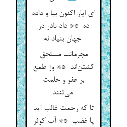
ای ایاز اکنون بیا و داده
ده ** داد نادر در
جهان بنیاد نه
مجرمانت مستحق
کشتن‌اند ** وز طمع
بر عفو و حلمت
می‌تنند
تا که رحمت غالب آید
یا غضب ** آب کوثر