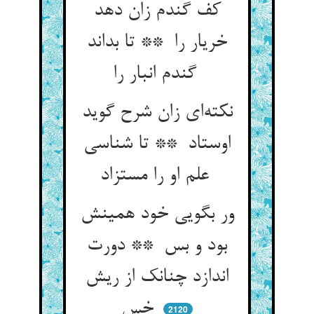
کف گندم زان دهد
خریار را ** تا بداند
گندم انبار را
نکته‌ای زان شرح گوید
اوستاد ** تا شناسی
علم او را مستزاد
ور بگویی خود همینش
بود و بس ** دورت
اندازد چنانک از ریش
خس
2120