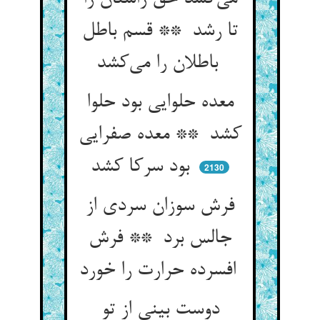
تا رشد ** قسم باطل
باطلان را می‌کشد
معده حلوایی بود حلوا
کشد ** معده صفرایی
بود سرکا کشد
2130
فرش سوزان سردی از
جالس برد ** فرش
افسرده حرارت را خورد
دوست بینی از تو