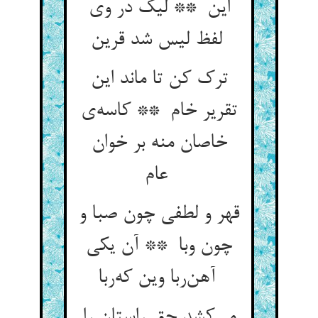
این ** لیک در وی
لفظ لیس شد قرین
ترک کن تا ماند این
تقریر خام ** کاسه‌ی
خاصان منه بر خوان
عام
قهر و لطفی چون صبا و
چون وبا ** آن یکی
آهن‌ربا وین که‌ربا
می‌کشد حق راستان را