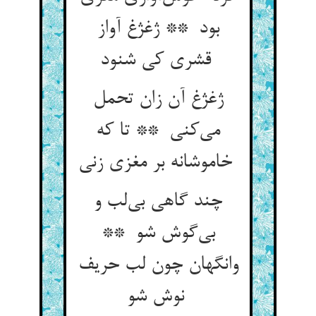
بود ** ژغژغ آواز
قشری کی شنود
ژغژغ آن زان تحمل
می‌کنی ** تا که
خاموشانه بر مغزی زنی
چند گاهی بی‌لب و
بی‌گوش شو **
وانگهان چون لب حریف
نوش شو