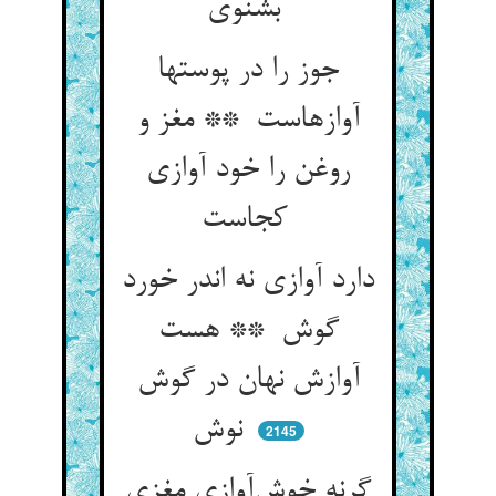
بشنوی
جوز را در پوستها
آوازهاست ** مغز و
روغن را خود آوازی
کجاست
دارد آوازی نه اندر خورد
گوش ** هست
آوازش نهان در گوش
نوش
2145
گرنه خوش‌آوازی مغزی