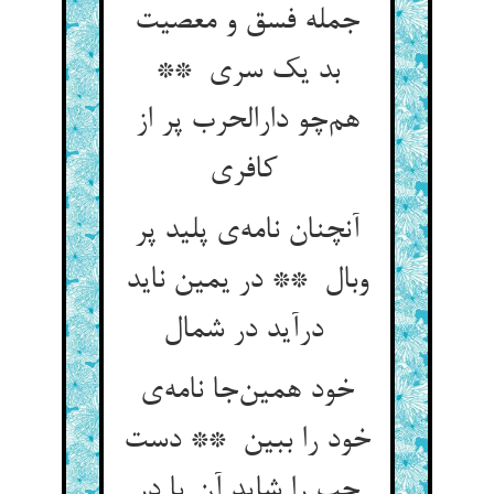
جمله فسق و معصیت
بد یک سری **
هم‌چو دارالحرب پر از
کافری
آنچنان نامه‌ی پلید پر
وبال ** در یمین ناید
درآید در شمال
خود همین‌جا نامه‌ی
خود را ببین ** دست
چپ را شاید آن یا در