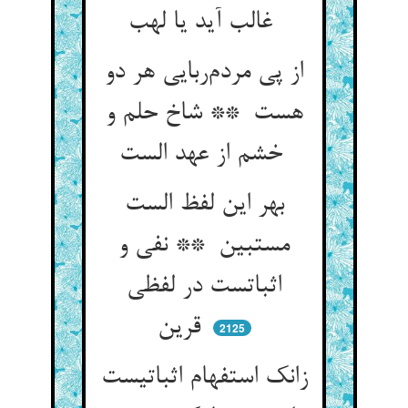
غالب آید یا لهب
از پی مردم‌ربایی هر دو
هست ** شاخ حلم و
خشم از عهد الست
بهر این لفظ الست
مستبین ** نفی و
اثباتست در لفظی
قرین
2125
زانک استفهام اثباتیست