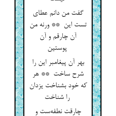
گفت من دانم عطای
تست این ** ورنه من
آن چارقم و آن
پوستین
بهر آن پیغامبر این را
شرح ساخت ** هر
که خود بشناخت یزدان
را شناخت
چارقت نطفه‌ست و