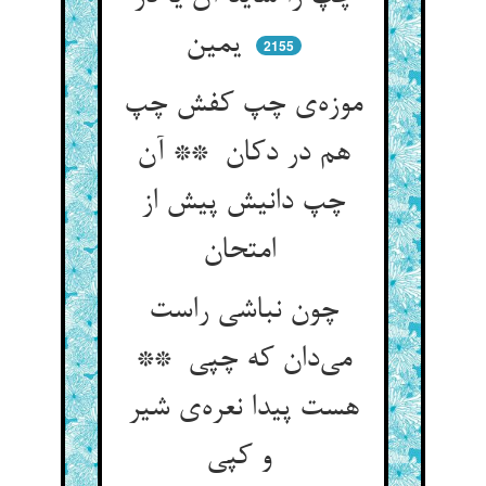
یمین
2155
موزه‌ی چپ کفش چپ
هم در دکان ** آن
چپ دانیش پیش از
امتحان
چون نباشی راست
می‌دان که چپی **
هست پیدا نعره‌ی شیر
و کپی