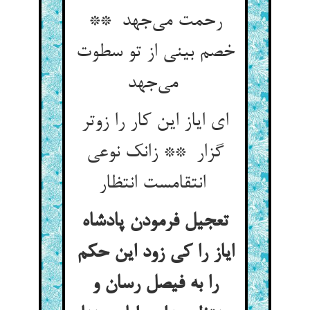
رحمت می‌جهد **
خصم بینی از تو سطوت
می‌جهد
ای ایاز این کار را زوتر
گزار ** زانک نوعی
انتقامست انتظار
تعجیل فرمودن پادشاه
ایاز را کی زود این حکم
را به فیصل رسان و