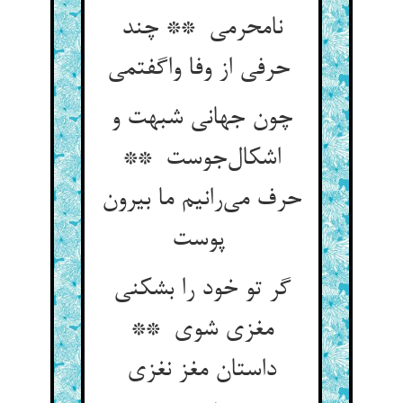
نامحرمی ** چند
حرفی از وفا واگفتمی
چون جهانی شبهت و
اشکال‌جوست **
حرف می‌رانیم ما بیرون
پوست
گر تو خود را بشکنی
مغزی شوی **
داستان مغز نغزی