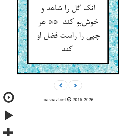
آنک گل را شاهد و
خوش‌بو کند ** هر
چپی را راست فضل او
کند
masnavi.net
2015-2026