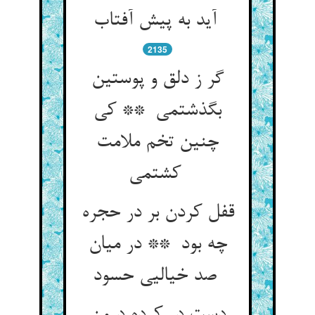
آید به پیش آفتاب
2135
گر ز دلق و پوستین
بگذشتمی ** کی
چنین تخم ملامت
کشتمی
قفل کردن بر در حجره
چه بود ** در میان
صد خیالیی حسود