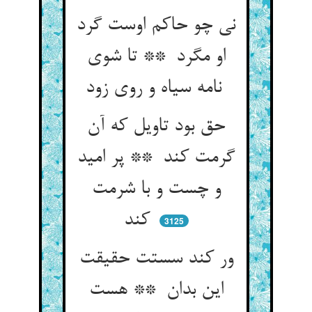
نی چو حاکم اوست گرد
او مگرد ** تا شوی
نامه سیاه و روی زود
حق بود تاویل که آن
گرمت کند ** پر امید
و چست و با شرمت
کند
3125
ور کند سستت حقیقت
این بدان ** هست