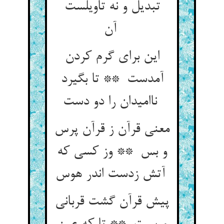
تبدیل و نه تاویلست
آن
این برای گرم کردن
آمدست ** تا بگیرد
ناامیدان را دو دست
معنی قرآن ز قرآن پرس
و بس ** وز کسی که
آتش زدست اندر هوس
پیش قرآن گشت قربانی