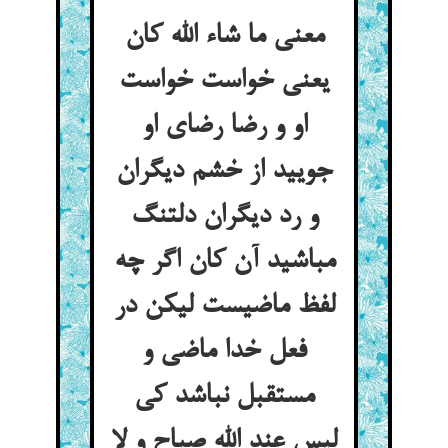
معنی ما شاء الله کان
یعنی خواست خواست
او و رضا رضای او
جویید از خشم دیگران
و رد دیگران دلتنگ
مباشید آن کان اگر چه
لفظ ماضیست لیکن در
فعل خدا ماضی و
مستقبل نباشد کی
لیس عند الله صباح و لا