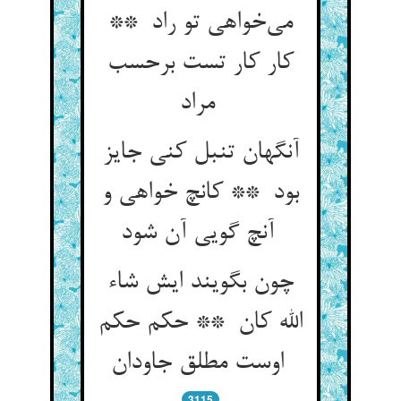
می‌خواهی تو راد **
کار کار تست برحسب
مراد
آنگهان تنبل کنی جایز
بود ** کانچ خواهی و
آنچ گویی آن شود
چون بگویند ایش شاء
الله کان ** حکم حکم
اوست مطلق جاودان
3115