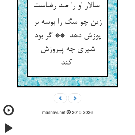
سالار او را صد رضاست
زین چو سگ را بوسه بر
پوزش دهد ** گر بود
شیری چه پیروزش
کند
masnavi.net
2015-2026