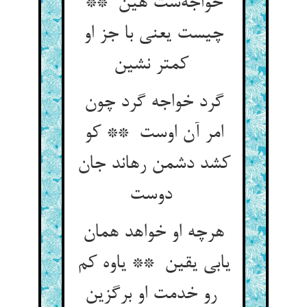
خواجه‌ست هین **
چیست یعنی با جز او
کمتر نشین
گرد خواجه گرد چون
امر آن اوست ** کو
کشد دشمن رهاند جان
دوست
هرچه او خواهد همان
یابی یقین ** یاوه کم
رو خدمت او برگزین