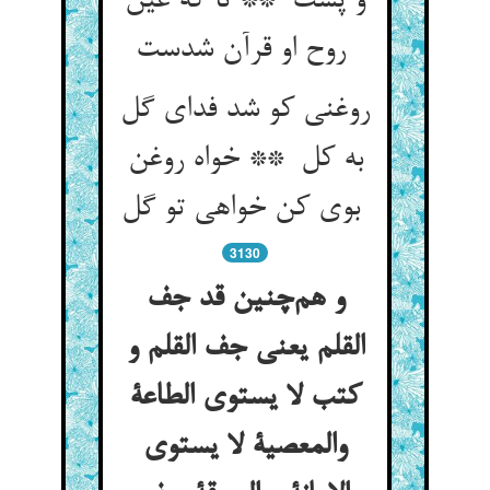
و پست ** تا که عین
روح او قرآن شدست
روغنی کو شد فدای گل
به کل ** خواه روغن
بوی کن خواهی تو گل
3130
و هم‌چنین قد جف
القلم یعنی جف القلم و
کتب لا یستوی الطاعة
والمعصیة لا یستوی