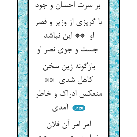
بر سرت احسان و جود
یا گریزی از وزیر و قصر
او ** این نباشد
جست و جوی نصر او
بازگونه زین سخن
کاهل شدی **
منعکس ادراک و خاطر
آمدی
3120
امر امر آن فلان