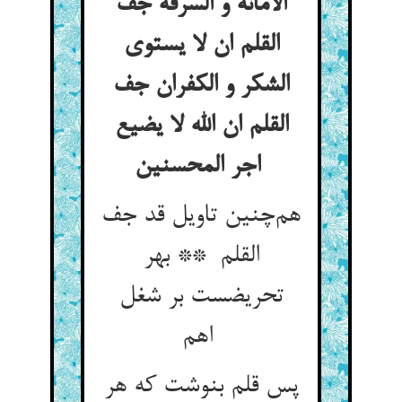
الامانة و السرقة جف
القلم ان لا یستوی
الشکر و الکفران جف
القلم ان الله لا یضیع
اجر المحسنین
هم‌چنین تاویل قد جف
القلم ** بهر
تحریضست بر شغل
اهم
پس قلم بنوشت که هر