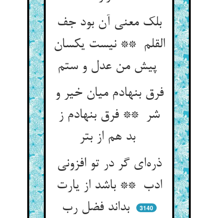
بلک معنی آن بود جف
القلم ** نیست یکسان
پیش من عدل و ستم
فرق بنهادم میان خیر و
شر ** فرق بنهادم ز
بد هم از بتر
ذره‌ای گر در تو افزونی
ادب ** باشد از یارت
بداند فضل رب
3140