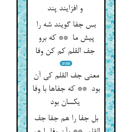
و افزایند پند
بس جفا گویند شه را
پیش ما ** که برو
جف القلم کم کن وفا
3150
معنی جف القلم کی آن
بود ** که جفاها با وفا
یکسان بود
بل جفا را هم جفا جف