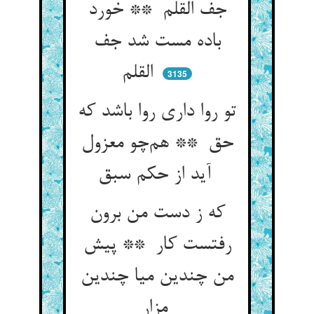
جف القلم ** خورد
باده مست شد جف
القلم
3135
تو روا داری روا باشد که
حق ** هم‌چو معزول
آید از حکم سبق
که ز دست من برون
رفتست کار ** پیش
من چندین میا چندین
مزار