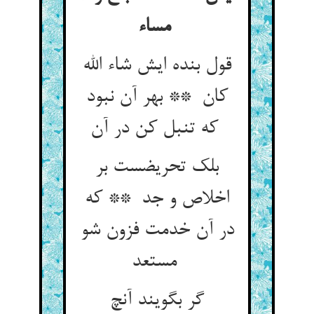
مساء
قول بنده ایش شاء الله
کان ** بهر آن نبود
که تنبل کن در آن
بلک تحریضست بر
اخلاص و جد ** که
در آن خدمت فزون شو
مستعد
گر بگویند آنچ