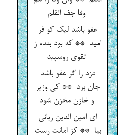
القلم ** وآن وفا را هم
وفا جف القلم
عفو باشد لیک کو فر
امید ** که بود بنده ز
تقوی روسپید
دزد را گر عفو باشد
جان برد ** کی وزیر
و خازن مخزن شود
ای امین الدین ربانی
بیا ** کز امانت رست