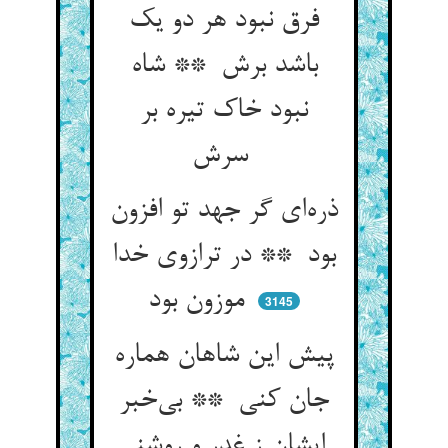
فرق نبود هر دو یک
باشد برش ** شاه
نبود خاک تیره بر
سرش
ذره‌ای گر جهد تو افزون
بود ** در ترازوی خدا
موزون بود
3145
پیش این شاهان هماره
جان کنی ** بی‌خبر
ایشان ز غدر و روشنی