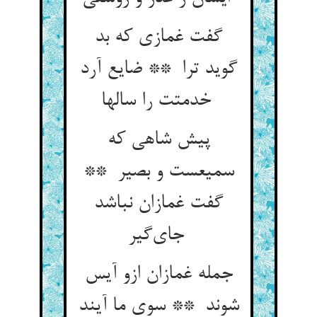
گفت غمازی که بد
گوید ترا ** ضایع آرد
خدمتت را سالها
پیش شاهی که
سمیعست و بصیر **
گفت غمازان نباشد
جای‌گیر
جمله غمازان ازو آیس
شوند ** سوی ما آیند