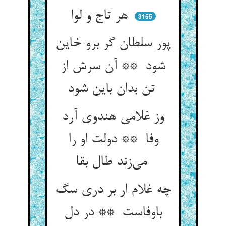
هر تاج و لوا
3155
پور سلطان گر برو خاین
شود ** آن سرش از
تن بدان باین شود
وز غلامی هندوی آرد
وفا ** دولت او را
می‌زند طال بقا
چه غلام ار بر دری سگ
باوفاست ** در دل