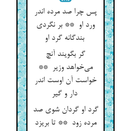
پس چرا صد مرده اندر
ورد او ** بر نگردی
بندگانه گرد او
گر بگویند آنچ
می‌خواهد وزیر **
خواست آن اوست اندر
دار و گیر
گرد او گردان شوی صد
مرده زود ** تا بریزد