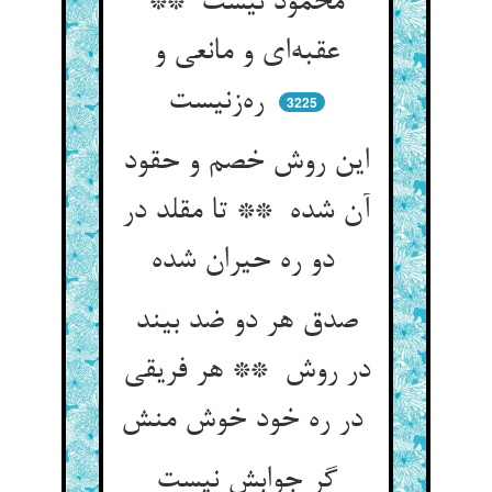
محمود نیست **
عقبه‌ای و مانعی و
ره‌زنیست
3225
این روش خصم و حقود
آن شده ** تا مقلد در
دو ره حیران شده
صدق هر دو ضد بیند
در روش ** هر فریقی
در ره خود خوش منش
گر جوابش نیست