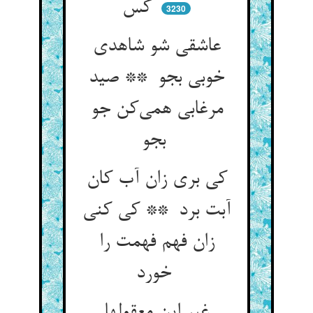
کس
3230
عاشقی شو شاهدی
خوبی بجو ** صید
مرغابی همی‌کن جو
بجو
کی بری زان آب کان
آبت برد ** کی کنی
زان فهم فهمت را
خورد
غیر این معقولها