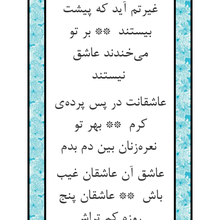
غیرتم آید که پیشت
بیستند ** بر تو
می‌خندند عاشق
نیستند
عاشقانت در پس پرده‌ی
کرم ** بهر تو
نعره‌زنان بین دم بدم
عاشق آن عاشقان غیب
باش ** عاشقان پنج
روزه کم تراش