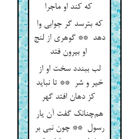
که کند او ماجرا
که بترسد گر جوابی وا
دهد ** گوهری از لنج
او بیرون فتد
لب ببندد سخت او از
خیر و شر ** تا نباید
کز دهان افتد گهر
هم‌چنانک گفت آن یار
رسول ** چون نبی بر