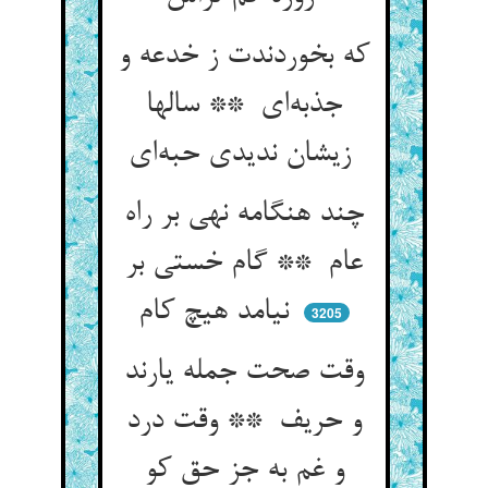
که بخوردندت ز خدعه و
جذبه‌ای ** سالها
زیشان ندیدی حبه‌ای
چند هنگامه نهی بر راه
عام ** گام خستی بر
نیامد هیچ کام
3205
وقت صحت جمله یارند
و حریف ** وقت درد
و غم به جز حق کو