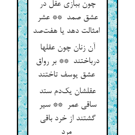
چون ببازی عقل در
عشق صمد ** عشر
امثالت دهد یا هفت‌صد
آن زنان چون عقلها
درباختند ** بر رواق
عشق یوسف تاختند
عقلشان یک‌دم ستد
ساقی عمر ** سیر
گشتند از خرد باقی
مرد