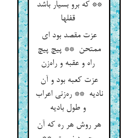
** که برو بسیار باشد
قفلها
عزت مقصد بود ای
ممتحن ** پیچ پیچ
راه و عقبه و راه‌زن
عزت کعبه بود و آن
نادیه ** ره‌زنی اعراب
و طول بادیه
هر روش هر ره که آن