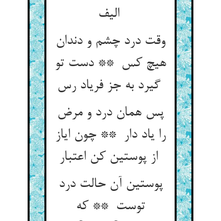
الیف
وقت درد چشم و دندان
هیچ کس ** دست تو
گیرد به جز فریاد رس
پس همان درد و مرض
را یاد دار ** چون ایاز
از پوستین کن اعتبار
پوستین آن حالت درد
توست ** که