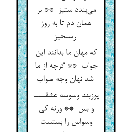
می‌بندد ستیز ** بر
همان دم تا به روز
رستخیز
که مهان ما بدانند این
جواب ** گرچه از ما
شد نهان وجه صواب
پوزبند وسوسه عشقست
و بس ** ورنه کی
وسواس را بستست