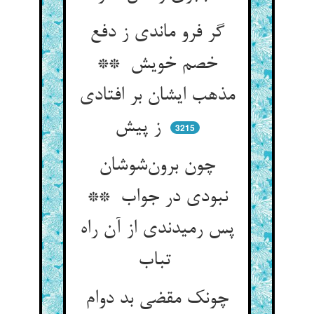
گر فرو ماندی ز دفع
خصم خویش **
مذهب ایشان بر افتادی
ز پیش
3215
چون برون‌شوشان
نبودی در جواب **
پس رمیدندی از آن راه
تباب
چونک مقضی بد دوام