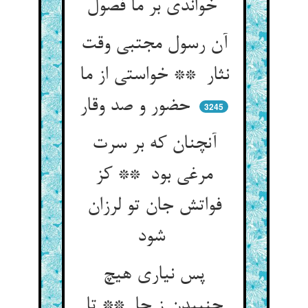
خواندی بر ما فصول
آن رسول مجتبی وقت
نثار ** خواستی از ما
حضور و صد وقار
3245
آنچنان که بر سرت
مرغی بود ** کز
فواتش جان تو لرزان
شود
پس نیاری هیچ
جنبیدن ز جا ** تا