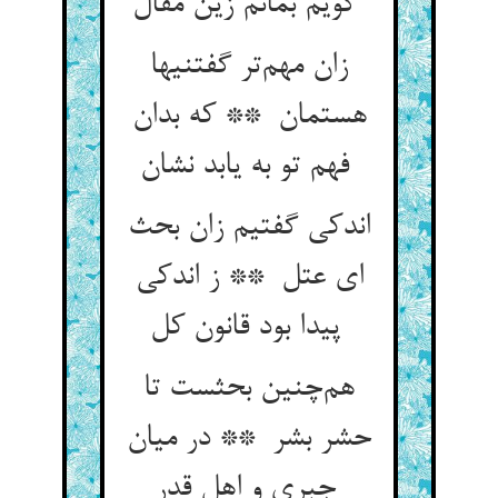
گویم بمانم زین مقال
زان مهم‌تر گفتنیها
هستمان ** که بدان
فهم تو به یابد نشان
اندکی گفتیم زان بحث
ای عتل ** ز اندکی
پیدا بود قانون کل
هم‌چنین بحثست تا
حشر بشر ** در میان
جبری و اهل قدر