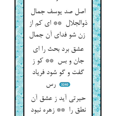
اصل صد یوسف جمال
ذوالجلال ** ای کم از
زن شو فدای آن جمال
عشق برد بحث را ای
جان و بس ** کو ز
گفت و گو شود فریاد
رس
3240
حیرتی آید ز عشق آن
نطق را ** زهره نبود