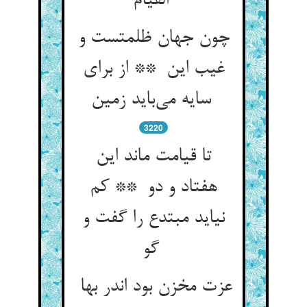
القیام
چون جهان ظلمتست و
غیب این ** از برای
سایه می‌باید زمین
3220
تا قیامت ماند این
هفتاد و دو ** کم
نیاید مبتدع را گفت و
گو
عزت مخزن بود اندر بها