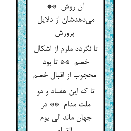
آن روش **
می‌دهدشان از دلایل
پرورش
تا نگردد ملزم از اشکال
خصم ** تا بود
محجوب از اقبال خصم
تا که این هفتاد و دو
ملت مدام ** در
جهان ماند الی یوم