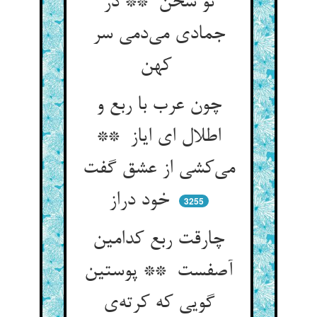
نو سخن ** در
جمادی می‌دمی سر
کهن
چون عرب با ربع و
اطلال ای ایاز **
می‌کشی از عشق گفت
خود دراز
3255
چارقت ربع کدامین
آصفست ** پوستین
گویی که کرته‌ی