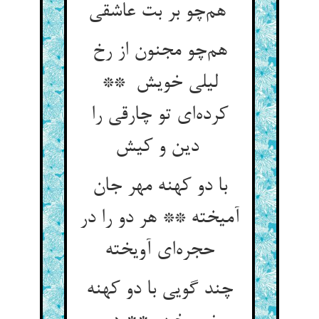
هم‌چو بر بت عاشقی
هم‌چو مجنون از رخ
لیلی خویش **
کرده‌ای تو چارقی را
دین و کیش
با دو کهنه مهر جان
آمیخته ** هر دو را در
حجره‌ای آویخته
چند گویی با دو کهنه