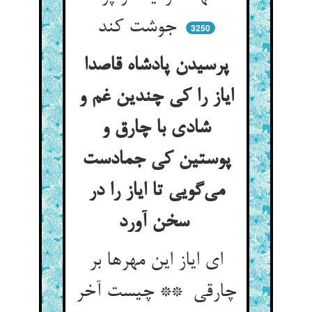
جوشت کند
3250
پرسیدن پادشاه قاصدا
ایاز را کی چندین غم و
شادی با چارق و
پوستین کی جمادست
می‌گویی تا ایاز را در
سخن آورد
ای ایاز این مهرها بر
چارقی ** چیست آخر