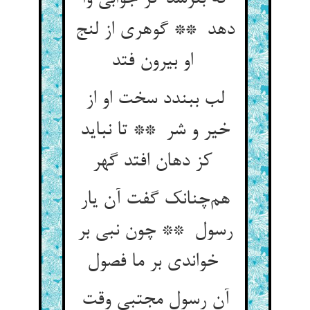
دهد ** گوهری از لنج
او بیرون فتد
لب ببندد سخت او از
خیر و شر ** تا نباید
کز دهان افتد گهر
هم‌چنانک گفت آن یار
رسول ** چون نبی بر
خواندی بر ما فصول
آن رسول مجتبی وقت