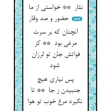
نثار ** خواستی از ما
حضور و صد وقار
3245
آنچنان که بر سرت
مرغی بود ** کز
فواتش جان تو لرزان
شود
پس نیاری هیچ
جنبیدن ز جا ** تا
نگیرد مرغ خوب تو هوا