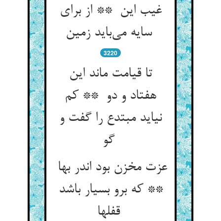
غیب این ** از برای
سایه می‌باید زمین
3220
تا قیامت ماند این
هفتاد و دو ** کم
نیاید مبتدع را گفت و
گو
عزت مخزن بود اندر بها
** که برو بسیار باشد
قفلها