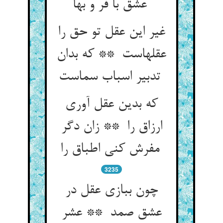
عشق با فر و بها
غیر این عقل تو حق را
عقلهاست ** که بدان
تدبیر اسباب سماست
که بدین عقل آوری
ارزاق را ** زان دگر
مفرش کنی اطباق را
3235
چون ببازی عقل در
عشق صمد ** عشر