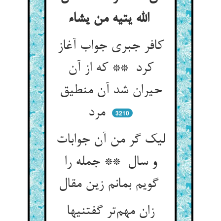
الله یتیه من یشاء
کافر جبری جواب آغاز
کرد ** که از آن
حیران شد آن منطیق
مرد
3210
لیک گر من آن جوابات
و سال ** جمله را
گویم بمانم زین مقال
زان مهم‌تر گفتنیها