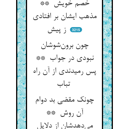
خصم خویش **
مذهب ایشان بر افتادی
ز پیش
3215
چون برون‌شوشان
نبودی در جواب **
پس رمیدندی از آن راه
تباب
چونک مقضی بد دوام
آن روش **
می‌دهدشان از دلایل