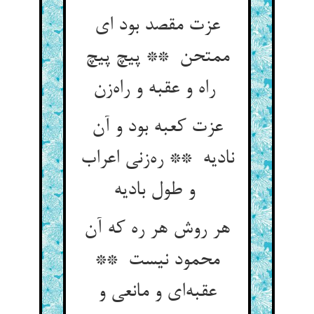
عزت مقصد بود ای
ممتحن ** پیچ پیچ
راه و عقبه و راه‌زن
عزت کعبه بود و آن
نادیه ** ره‌زنی اعراب
و طول بادیه
هر روش هر ره که آن
محمود نیست **
عقبه‌ای و مانعی و