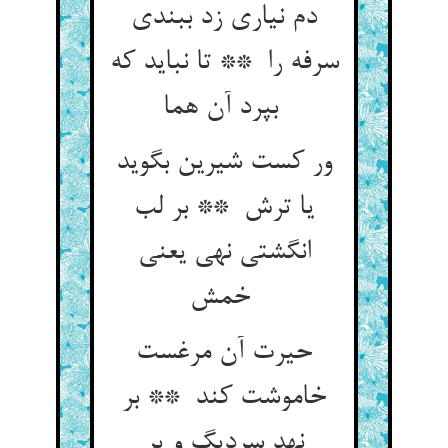
دم نیاری زد ببندی
سرفه را ** تا نباید که
بپرد آن هما
ور کست شیرین بگوید
یا ترش ** بر لب
انگشتی نهی یعنی
خمش
حیرت آن مرغست
خاموشت کند ** بر
نهد سردیگ و پر