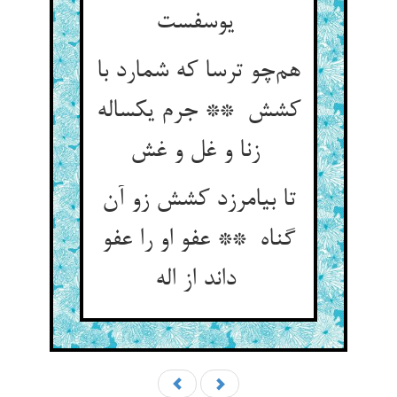
یوسفست
هم‌چو ترسا که شمارد با
کشش ** جرم یکساله
زنا و غل و غش
تا بیامرزد کشش زو آن
گناه ** عفو او را عفو
داند از اله