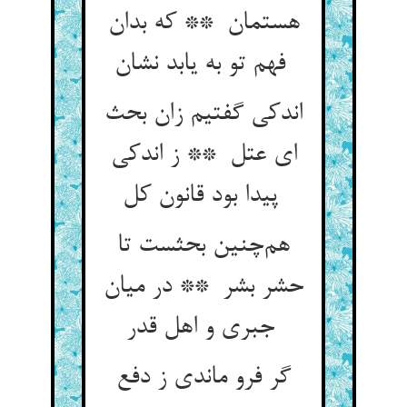
هستمان ** که بدان
فهم تو به یابد نشان
اندکی گفتیم زان بحث
ای عتل ** ز اندکی
پیدا بود قانون کل
هم‌چنین بحثست تا
حشر بشر ** در میان
جبری و اهل قدر
گر فرو ماندی ز دفع