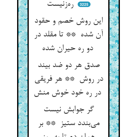
ره‌زنیست
3225
این روش خصم و حقود
آن شده ** تا مقلد در
دو ره حیران شده
صدق هر دو ضد بیند
در روش ** هر فریقی
در ره خود خوش منش
گر جوابش نیست
می‌بندد ستیز ** بر