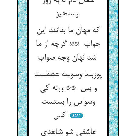
همان دم تا به روز
رستخیز
که مهان ما بدانند این
جواب ** گرچه از ما
شد نهان وجه صواب
پوزبند وسوسه عشقست
و بس ** ورنه کی
وسواس را بستست
کس
3230
عاشقی شو شاهدی