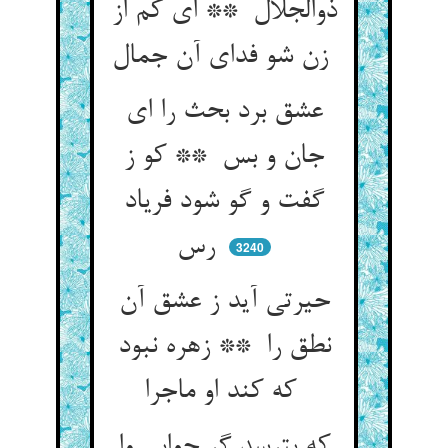
ذوالجلال ** ای کم از
زن شو فدای آن جمال
عشق برد بحث را ای
جان و بس ** کو ز
گفت و گو شود فریاد
رس
3240
حیرتی آید ز عشق آن
نطق را ** زهره نبود
که کند او ماجرا
که بترسد گر جوابی وا