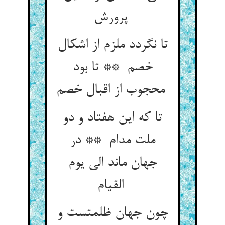
پرورش
تا نگردد ملزم از اشکال
خصم ** تا بود
محجوب از اقبال خصم
تا که این هفتاد و دو
ملت مدام ** در
جهان ماند الی یوم
القیام
چون جهان ظلمتست و