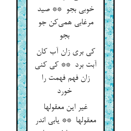
خوبی بجو ** صید
مرغابی همی‌کن جو
بجو
کی بری زان آب کان
آبت برد ** کی کنی
زان فهم فهمت را
خورد
غیر این معقولها
معقولها ** یابی اندر