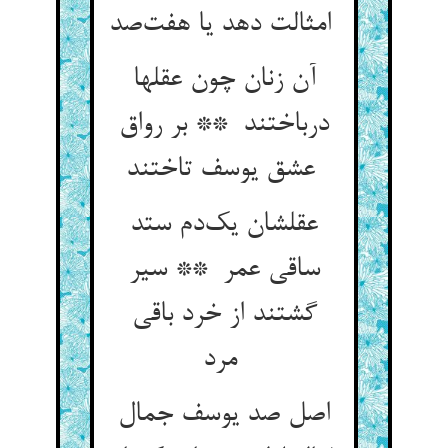
امثالت دهد یا هفت‌صد
آن زنان چون عقلها
درباختند ** بر رواق
عشق یوسف تاختند
عقلشان یک‌دم ستد
ساقی عمر ** سیر
گشتند از خرد باقی
مرد
اصل صد یوسف جمال