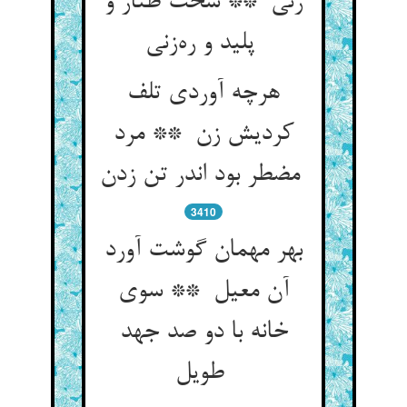
زنی ** سخت طناز و
پلید و ره‌زنی
هرچه آوردی تلف
کردیش زن ** مرد
مضطر بود اندر تن زدن
3410
بهر مهمان گوشت آورد
آن معیل ** سوی
خانه با دو صد جهد
طویل