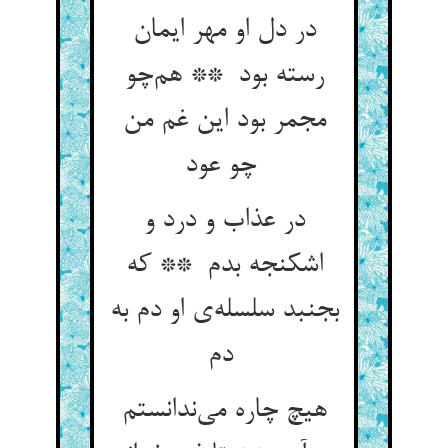
در دل او مهر ایمان
رسته بود ** هم‌چو
مجمر بود این غم من
چو عود
در عذاب و درد و
اشکنجه بدم ** که
بجنبد سلسله‌ی او دم به
دم
هیچ چاره می‌ندانستم