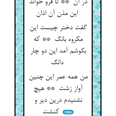
در آن ** تا فرو خواند
این مذن آن اذان
گفت دختر چیست این
مکروه بانگ ** که
بگوشم آمد این دو چار
دانگ
من همه عمر این چنین
آواز زشت ** هیچ
نشنیدم درین دیر و
کنشت
3380