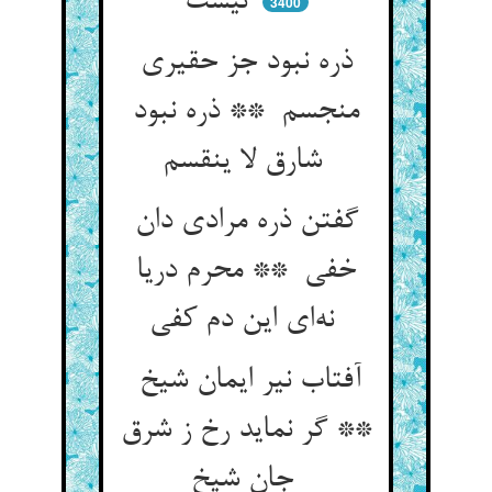
نیست
3400
ذره نبود جز حقیری
منجسم ** ذره نبود
شارق لا ینقسم
گفتن ذره مرادی دان
خفی ** محرم دریا
نه‌ای این دم کفی
آفتاب نیر ایمان شیخ
** گر نماید رخ ز شرق
جان شیخ