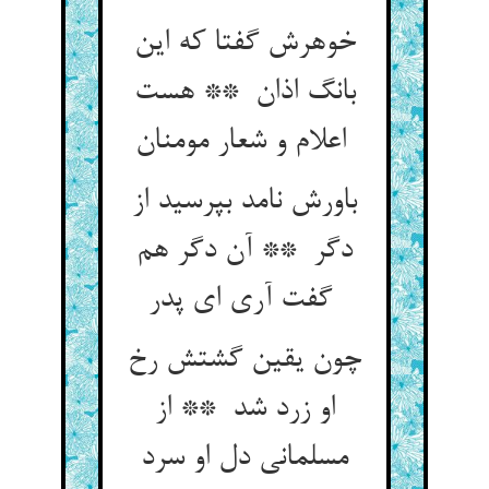
خوهرش گفتا که این
بانگ اذان ** هست
اعلام و شعار مومنان
باورش نامد بپرسید از
دگر ** آن دگر هم
گفت آری ای پدر
چون یقین گشتش رخ
او زرد شد ** از
مسلمانی دل او سرد