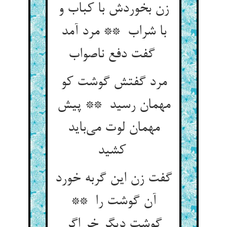
زن بخوردش با کباب و
با شراب ** مرد آمد
گفت دفع ناصواب
مرد گفتش گوشت کو
مهمان رسید ** پیش
مهمان لوت می‌باید
کشید
گفت زن این گربه خورد
آن گوشت را **
گوشت دیگر خر اگر