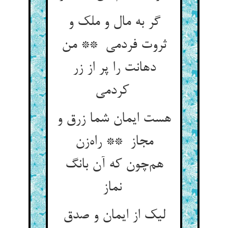
گر به مال و ملک و
ثروت فردمی ** من
دهانت را پر از زر
کردمی
هست ایمان شما زرق و
مجاز ** راه‌زن
هم‌چون که آن بانگ
نماز
لیک از ایمان و صدق