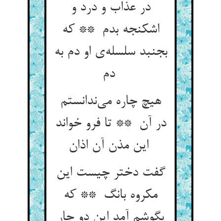
در عذاب و درد و
اشکنجه بدم ** که
بجنبد سلسله‌ی او دم به
دم
هیچ چاره می‌ندانستم
در آن ** تا فرو خواند
این مذن آن اذان
گفت دختر چیست این
مکروه بانگ ** که
بگوشم آمد این دو چار