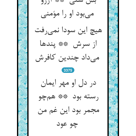
بس سنی ** آرزو
می‌بود او را مؤمنی
هیچ این سودا نمی‌رفت
از سرش ** پندها
می‌داد چندین کافرش
3375
در دل او مهر ایمان
رسته بود ** هم‌چو
مجمر بود این غم من
چو عود