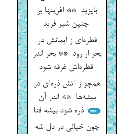
بایزید ** آفرینها بر
چنین شیر فرید
قطره‌ای ز ایمانش در
بحر ار رود ** بحر اندر
قطره‌اش غرقه شود
هم‌چو ز آتش ذره‌ای در
بیشه‌ها ** اندر آن
ذره شود بیشه فنا
3395
چون خیالی در دل شه