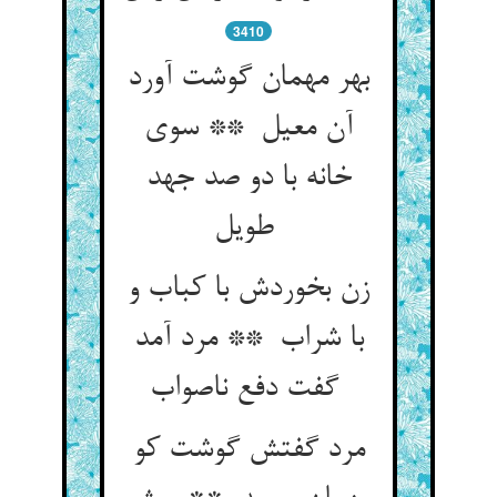
3410
بهر مهمان گوشت آورد
آن معیل ** سوی
خانه با دو صد جهد
طویل
زن بخوردش با کباب و
با شراب ** مرد آمد
گفت دفع ناصواب
مرد گفتش گوشت کو