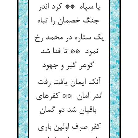
یا سپاه ** کرد اندر
جنگ خصمان را تباه
یک ستاره در محمد رخ
نمود ** تا فنا شد
گوهر گبر و جهود
آنک ایمان یافت رفت
اندر امان ** کفرهای
باقیان شد دو گمان
کفر صرف اولین باری