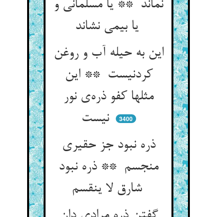
نماند ** یا مسلمانی و
یا بیمی نشاند
این به حیله آب و روغن
کردنیست ** این
مثلها کفو ذره‌ی نور
نیست
3400
ذره نبود جز حقیری
منجسم ** ذره نبود
شارق لا ینقسم
گفتن ذره مرادی دان