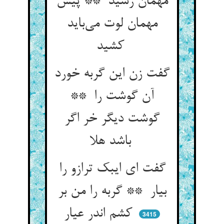
مهمان رسید ** پیش
مهمان لوت می‌باید
کشید
گفت زن این گربه خورد
آن گوشت را **
گوشت دیگر خر اگر
باشد هلا
گفت ای ایبک ترازو را
بیار ** گربه را من بر
کشم اندر عیار
3415