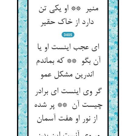
منیر ** او یکی تن
دارد از خاک حقیر
3405
ای عجب اینست او یا
آن بگو ** که بماندم
اندرین مشکل عمو
گر وی اینست ای برادر
چیست آن ** پر شده
از نور او هفت آسمان
ور وی آنست این بدن