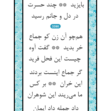
بایزید ** چند حسرت
در دل و جانم رسید
3390
هم‌چو آن زن کو جماع
خر بدید ** گفت آوه
چیست این فحل فرید
گر جماع اینست بردند
این خران ** بر کس
ما می‌ریند این شوهران
داد جمله داد ایمان