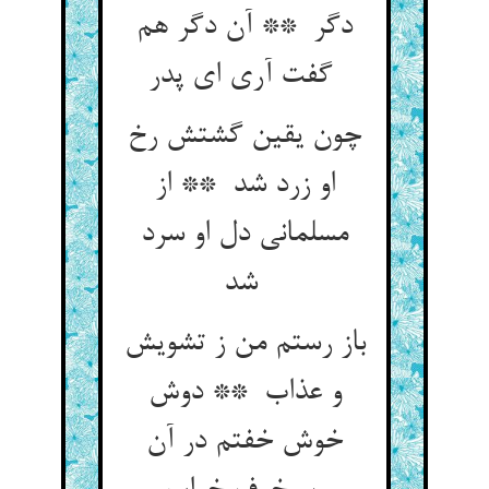
دگر ** آن دگر هم
گفت آری ای پدر
چون یقین گشتش رخ
او زرد شد ** از
مسلمانی دل او سرد
شد
باز رستم من ز تشویش
و عذاب ** دوش
خوش خفتم در آن