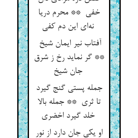
خفی ** محرم دریا
نه‌ای این دم کفی
آفتاب نیر ایمان شیخ
** گر نماید رخ ز شرق
جان شیخ
جمله پستی گنج گیرد
تا ثری ** جمله بالا
خلد گیرد اخضری
او یکی جان دارد از نور