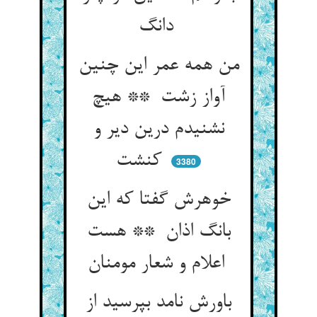
دانگ
من همه عمر این چنین
آواز زشت ** هیچ
نشنیدم درین دیر و
کنشت
3380
خوهرش گفتا که این
بانگ اذان ** هست
اعلام و شعار مومنان
باورش نامد بپرسید از