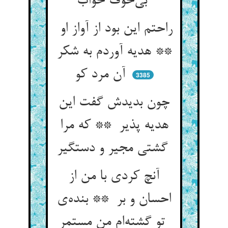
بی‌خوف خواب
راحتم این بود از آواز او
** هدیه آوردم به شکر
آن مرد کو
3385
چون بدیدش گفت این
هدیه پذیر ** که مرا
گشتی مجیر و دستگیر
آنچ کردی با من از
احسان و بر ** بنده‌ی
تو گشته‌ام من مستمر