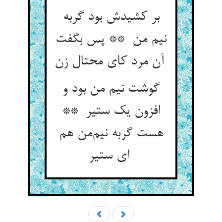
بر کشیدش بود گربه
نیم من ** پس بگفت
آن مرد کای محتال زن
گوشت نیم من بود و
افزون یک ستیر **
هست گربه نیم‌من هم
ای ستیر