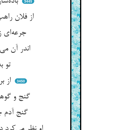
باده‌شان کم بود و گفتا ای غلام ** رو سبو پر کن به ما آور مدام
3445
از فلان راهب که دارد خمر خاص ** تا ز خاص و عام یابد جان خلاص
جرعه‌ای زان جام راهب آن کند ** که هزاران جره و خمدان کند
اندر آن می مایه‌ی پنهانی است ** آنچنان که اندر عبا سلطانی است
تو بدلق پاره‌پاره کم نگر ** که سیه کردند از بیرون زر
از برای چشم بد مردود شد ** وز برون آن لعل دودآلود شد
3450
گنج و گوهر کی میان خانه‌هاست ** گنجها پیوسته در ویرانه‌هاست
گنج آدم چون بویران بد دفین ** گشت طینش چشم‌بند آن لعین
او نظر می‌کرد در طین سست سست ** جان همی‌گفتش که طینم سد تست