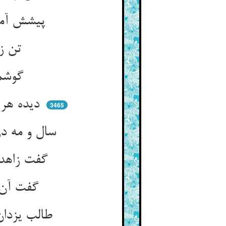
پیشش آمد زاهدی غم دیده‌ای ** خشک مغزی در بلا پیچیده‌ای
تن ز آتشهای دل بگداخته ** خانه از غیر خدا پرداخته
گوشمال محنت بی‌زینهار ** داغها بر داغها چندین هزار
دیده هر ساعت دلش در اجتهاد ** روز و شب چفسیده او بر اجتهاد
3465
سال و مه در خون و خاک آمیخته ** صبر و حلمش نیم‌شب بگریخته
گفت زاهد در سبوها چیست آن ** گفت باده گفت آن کیست آن
گفت آن آن فلان میر اجل ** گفت طالب را چنین باشد عمل
طالب یزدان و آنگه عیش و نوش ** باده‌ی شیطان و آنگه نیم هوش