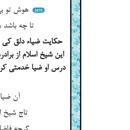
هوش تو بی می چنین پژمرده است ** هوشها باید بر آن هوش تو بست
3470
تا چه باشد هوش تو هنگام سکر ** ای چو مرغی گشته صید دام سکر
حکایت ضیاء دلق کی سخت
این شیخ اسلام از براد
درس او ضیا خدمتی کرد
آن ضیاء دلق خوش الهام بود ** دادر آن تاج شیخ اسلام بود
تاج شیخ اسلام دار الملک بلخ ** بود کوته‌قد و کوچک هم‌چو فرخ
گرچه فاضل بود و فحل و ذو فنون ** این ضیا اندر ظرافت بد فزون