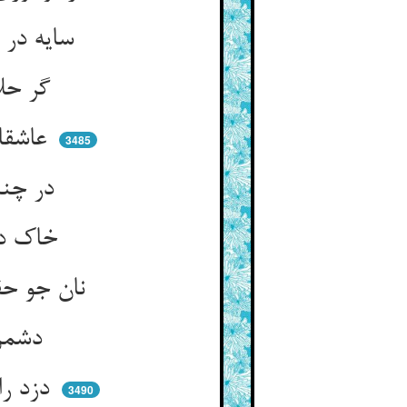
سایه در روزست جستن قاعده ** در شب ابری تو سایه‌جو شده
گر حلال آمد پی قوت عوام ** طالبان دوست را آمد حرام
عاشقان را باده خون دل بود ** چشمشان بر راه و بر منزل بود
3485
در چنین راه بیابان مخوف ** این قلاوز خرد با صد کسوف
خاک در چشم قلاوزان زنی ** کاروان را هالک و گمره کنی
نان جو حقا حرامست و فسوس ** نفس را در پیش نه نان سبوس
دشمن راه خدا را خوار دار ** دزد را منبر منه بر دار دار
دزد را تو دست ببریدن پسند ** از بریدن عاجزی دستش ببند
3490