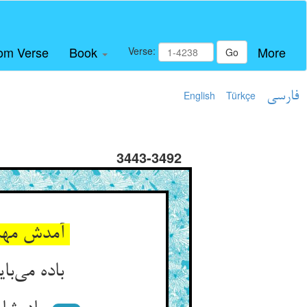
om Verse
Book
More
Verse:
Go
فارسی
Türkçe
English
3443-3492
آمدش مهمان بناگاهان شبی ** هم امیری جنس او خوش‌مذهبی
باده می‌بایستشان در نظم حال ** باده بود آن وقت ماذون و حلال