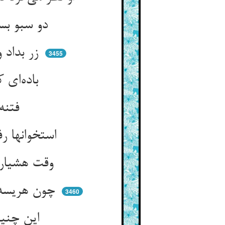
دو سبو بستد غلام و خوش دوید ** در زمان در دیر رهبانان رسید
زر بداد و باده‌ی چون زر خرید ** سنگ داد و در عوض گوهر خرید
3455
باده‌ای که آن بر سر شاهان جهد ** تاج زر بر تارک ساقی نهد
فتنه‌ها و شورها انگیخته ** بندگان و خسروان آمیخته
استخوانها رفته جمله جان شده ** تخت و تخته آن زمان یکسان شده
وقت هشیاری چو آب و روغنند ** وقت مستی هم‌چو جان اندر تنند
چون هریسه گشته آنجا فرق نیست ** نیست فرقی کاندر آنجا غرق نیست
3460
این چنین باده همی‌برد آن غلام ** سوی قصر آن امیر نیک‌نام