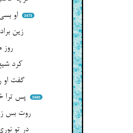
او بسی کوته ضیا بی‌حد دراز ** بود شیخ اسلام را صد کبر و ناز
3475
زین برادر عار و ننگش آمدی ** آن ضیا هم واعظی بد با هدی
روز محفل اندر آمد آن ضیا ** بارگه پر قاضیان و اصفیا
کرد شیخ اسلام از کبر تمام ** این برادر را چنین نصف القیام
گفت او را بس درازی بهر مزد ** اندکی زان قد سروت هم بدزد
پس ترا خود هوش کو یا عقل کو ** تا خوری می ای تو دانش را عدو
3480
روت بس زیباست نیلی هم بکش ** ضحکه باشد نیل بر روی حبش
در تو نوری کی درآمد ای غوی ** تا تو بیهوشی و ظلمت‌جو شوی