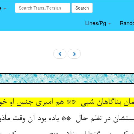
le
Search
Lines/Pg
Rand