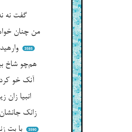
گفت نه نه من حریف آن میم ** من به ذوق این خوشی قانع نیم
من چنان خواهم که هم‌چون یاسمین ** کژ همی‌گردم چنان گاهی چنین
وارهیده از همه خوف و امید ** کژ همی‌گردم بهر سو هم‌چو بید
3585
هم‌چو شاخ بید گردان چپ و راست ** که ز بادش گونه گونه رقصهاست
آنک خو کردست با شادی می ** این خوشی را کی پسندد خواجه کی
انبیا زان زین خوشی بیرون شدند ** که سرشته در خوشی حق بدند
زانک جانشان آن خوشی را دیده بود ** این خوشیها پیششان بازی نمود
با بت زنده کسی چون گشت یار ** مرده را چون در کشد اندر کنار
3590