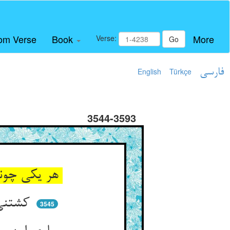
om Verse
Book
More
Verse:
Go
فارسی
Türkçe
English
3544-3593
هر یکی چونک فدایی فنیست ** کاندر آن ره صرف عمر و کشتنیست
کشتنی اندر غروبی یا شروق ** که نه شایق ماند آنگه نه مشوق
3545