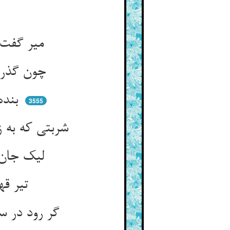
میر گفت او کیست کو سنگی زند ** بر سبوی ما سبو را بشکند
چون گذر سازد ز کویم شیر نر ** ترس ترسان بگذرد با صد حذر
بنده‌ی ما را چرا آزرد دل ** کرد ما را پیش مهمانان خجل
3555
شربتی که به ز خون اوست ریخت ** این زمان هم‌چون زنان از ما گریخت
لیک جان از دست من او کی برد ** گیر هم‌چون مرغ بالا بر پرد
تیر قهر خویش بر پرش زنم ** پر و بال مردریگش بر کنم
گر رود در سنگ سخت از کوششم ** از دل سنگش کنون بیرون کشم