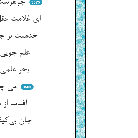
جوهرست انسان و چرخ او را عرض ** جمله فرع و پایه‌اند و او غرض
3575
ای غلامت عقل و تدبیرات و هوش ** چون چنینی خویش را ارزان فروش
خدمتت بر جمله هستی مفترض ** جوهری چون نجده خواهد از عرض
علم جویی از کتبها ای فسوس ** ذوق جویی تو ز حلوا ای فسوس
بحر علمی در نمی پنهان شده ** در سه گز تن عالمی پنهان شده
می چه باشد یا سماع و یا جماع ** تا بجویی زو نشاط و انتفاع
3580
آفتاب از ذره‌ای شد وام خواه ** زهره‌ای از خمره‌ای شد جام‌خواه
جان بی‌کیفی شده محبوس کیف ** آفتابی حبس عقده اینت حیف