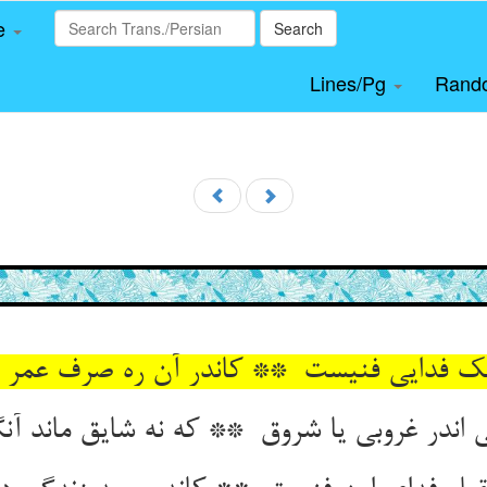
le
Search
Lines/Pg
Rand