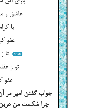
باری این مقبل فدای این فنست ** کاندرو صد زندگی در کشتنست
عاشق و معشوق و عشقش بر دوام ** در دو عالم بهرمند و نیک‌نام
یا کرامی ارحموا اهل الهوی ** شانهم ورد التوی بعد التوی
عفو کن ای میر بر سختی او ** در نگر در درد و بدبختی او
تا ز جرمت هم خدا عفوی کند ** زلتت را مغفرت در آکند
3550
تو ز غفلت بس سبو بشکسته‌ای ** در امید عفو دل در بسته‌ای
عفو کن تا عفو یابی در جزا ** می‌شکافد مو قدر اندر سزا
جواب گفتن امیر مر آن
چرا شکست من درین ب