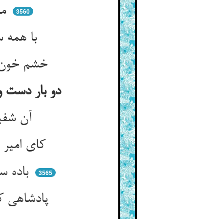
من برانم بر تن او ضربتی ** که بود قوادکان را عبرتی
3560
با همه سالوس با ما نیز هم ** داد او و صد چو او این دم دهم
خشم خون‌خوارش شده بد سرکشی ** از دهانش می بر آمد آتشی
دو بار دست و پای امیر را بوسیدن و لابه کردن شفیعان و همسایگان زاهد
آن شفیعان از دم هیهای او ** چند بوسیدند دست و پای او
کای امیر از تو نشاید کین کشی ** گر بشد باده تو بی‌باده خوشی
باده سرمایه ز لطف تو برد ** لطف آب از لطف تو حسرت خورد
3565
پادشاهی کن ببخشش ای رحیم ** ای کریم ابن الکریم ابن الکریم