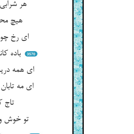
هر شرابی بنده‌ی این قد و خد ** جمله مستان را بود بر تو حسد
هیچ محتاج می گلگون نه‌ای ** ترک کن گلگونه تو گلگونه‌ای
ای رخ چون زهره‌ات شمس الضحی ** ای گدای رنگ تو گلگونه‌ها
باده کاندر خنب می‌جوشد نهان ** ز اشتیاق روی تو جوشد چنان
3570
ای همه دریا چه خواهی کرد نم ** وی همه هستی چه می‌جویی عدم
ای مه تابان چه خواهی کرد گرد ** ای که مه در پیش رویت روی‌زرد
تاج کرمناست بر فرق سرت ** طوق اعطیناک آویز برت
تو خوش و خوبی و کان هر خوشی ** تو چرا خود منت باده کشی