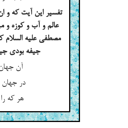
تفسیر این آیت که و ان 
عالم و آب و کوزه و 
مصطفی علیه السلام کی
جیفه بودی جیفه را برای مردگیش جیفه گویند نه برای بوی زشت و فرخجی
آن جهان چون ذره ذره زنده‌اند ** نکته‌دانند و سخن گوینده‌اند
در جهان مرده‌شان آرام نیست ** کین علف جز لایق انعام نیست
هر که را گلشن بود بزم و وطن ** کی خورد او باده اندر گولخن