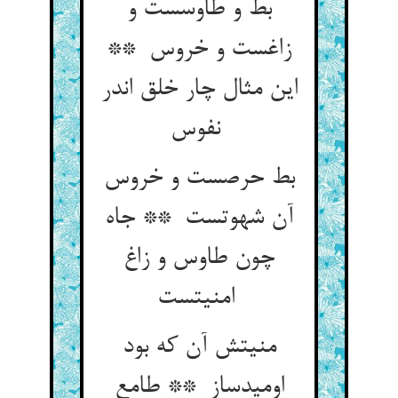
بط و طاوسست و
زاغست و خروس **
این مثال چار خلق اندر
نفوس
بط حرصست و خروس
آن شهوتست ** جاه
چون طاوس و زاغ
امنیتست
منیتش آن که بود
اومیدساز ** طامع