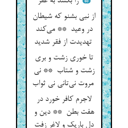
را بکشد به عقر
60
از نبی بشنو که شیطان
در وعید ** می‌کند
تهدیدت از فقر شدید
تا خوری زشت و بری
زشت و شتاب ** نی
مروت نی‌تانی نی ثواب
لاجرم کافر خورد در
هفت بطن ** دین و
دل باریک و لاغر زفت