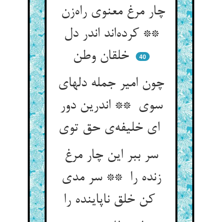
چار مرغ معنوی راه‌زن
** کرده‌اند اندر دل
خلقان وطن
40
چون امیر جمله دلهای
سوی ** اندرین دور
ای خلیفه‌ی حق توی
سر ببر این چار مرغ
زنده را ** سر مدی
کن خلق ناپاینده را