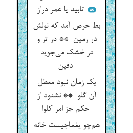
تابید یا عمر دراز
45
بط حرص آمد که نولش
در زمین ** در تر و
در خشک می‌جوید
دفین
یک زمان نبود معطل
آن گلو ** نشنود از
حکم جز امر کلوا
هم‌چو یغماجیست خانه