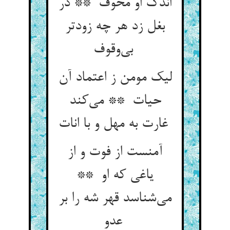
اندک او مخوف ** در
بغل زد هر چه زودتر
بی‌وقوف
لیک مومن ز اعتماد آن
حیات ** می‌کند
غارت به مهل و با انات
آمنست از فوت و از
یاغی که او **
می‌شناسد قهر شه را بر
عدو