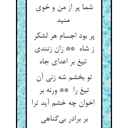
شما پر از من و خوی
منید
پر بود اجسام هر لشکر
ز شاه ** زان زنندی
تیغ بر اعدای جاه
تو بخشم شه زنی آن
تیغ را ** ورنه بر
اخوان چه خشم آید ترا
بر برادر بی‌گناهی