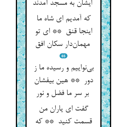
ایشان به مسجد آمدند
که آمدیم ای شاه ما
اینجا قنق ** ای تو
مهمان‌دار سکان افق
65
بی‌نواییم و رسیده ما ز
دور ** هین بیفشان
بر سر ما فضل و نور
گفت ای یاران من
قسمت کنید ** که