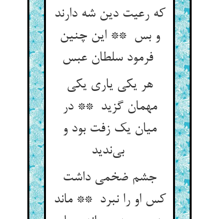
که رعیت دین شه دارند
و بس ** این چنین
فرمود سلطان عبس
هر یکی یاری یکی
مهمان گزید ** در
میان یک زفت بود و
بی‌ندید
جشم ضخمی داشت
کس او را نبرد ** ماند