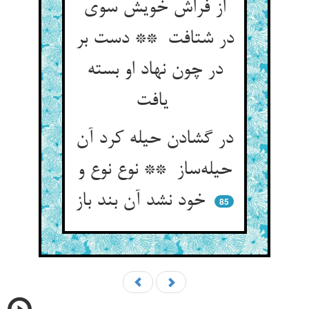
از فراش خویش سوی
در شتافت ** دست بر
در چون نهاد او بسته
یافت
در گشادن حیله کرد آن
حیله‌ساز ** نوع نوع و
خود نشد آن بند باز
85