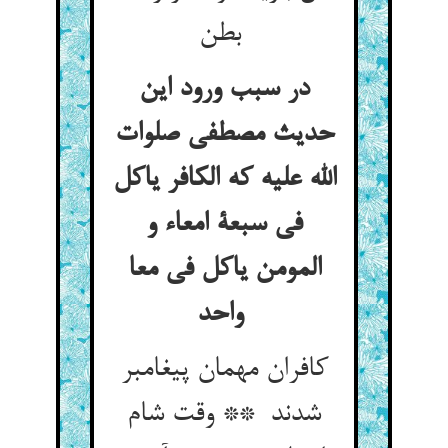
بطن
در سبب ورود این
حدیث مصطفی صلوات
الله علیه که الکافر یاکل
فی سبعة امعاء و
المومن یاکل فی معا
واحد
کافران مهمان پیغامبر
شدند ** وقت شام