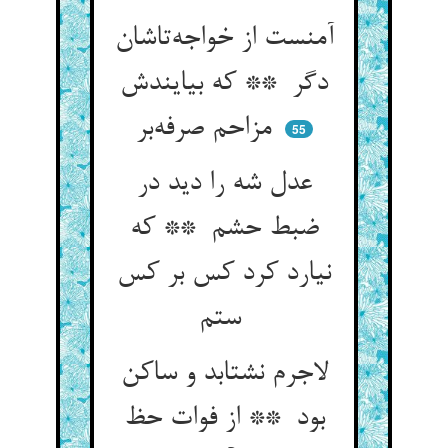
آمنست از خواجه‌تاشان
دگر ** که بیایندش
مزاحم صرفه‌بر
55
عدل شه را دید در
ضبط حشم ** که
نیارد کرد کس بر کس
ستم
لاجرم نشتابد و ساکن
بود ** از فوات حظ