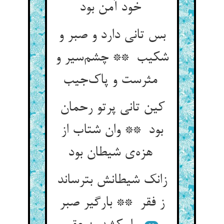
خود آمن بود
بس تانی دارد و صبر و
شکیب ** چشم‌سیر و
مثرست و پاک‌جیب
کین تانی پرتو رحمان
بود ** وان شتاب از
هزه‌ی شیطان بود
زانک شیطانش بترساند
ز فقر ** بارگیر صبر