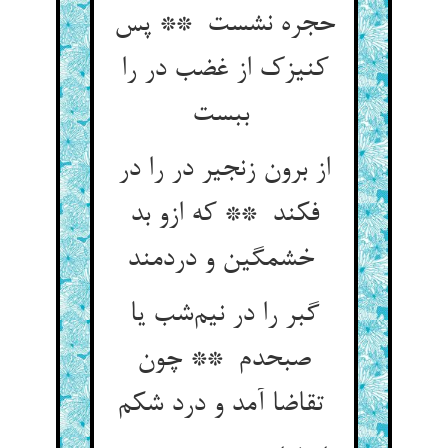
حجره نشست ** پس
کنیزک از غضب در را
ببست
از برون زنجیر در را در
فکند ** که ازو بد
خشمگین و دردمند
گبر را در نیم‌شب یا
صبحدم ** چون
تقاضا آمد و درد شکم