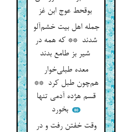
بوقحط عوج ابن غز
جمله اهل بیت خشم‌آلو
شدند ** که همه در
شیر بز طامع بدند
معده طبلی‌خوار
هم‌چون طبل کرد **
قسم هژده آدمی تنها
بخورد
80
وقت خفتن رفت و در