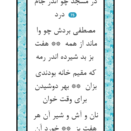
در مسجد چو اندر جام
درد
75
مصطفی بردش چو وا
ماند از همه ** هفت
بز بد شیرده اندر رمه
که مقیم خانه بودندی
بزان ** بهر دوشیدن
برای وقت خوان
نان و آش و شیر آن هر
هفت بز ** خورد آن