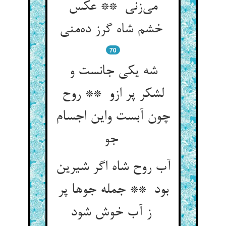
می‌زنی ** عکس
خشم شاه گرز ده‌منی
70
شه یکی جانست و
لشکر پر ازو ** روح
چون آبست واین اجسام
جو
آب روح شاه اگر شیرین
بود ** جمله جوها پر
ز آب خوش شود