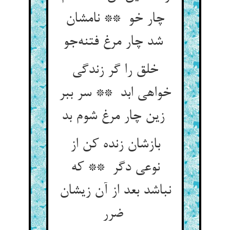
چار خو ** نامشان
شد چار مرغ فتنه‌جو
خلق را گر زندگی
خواهی ابد ** سر ببر
زین چار مرغ شوم بد
بازشان زنده کن از
نوعی دگر ** که
نباشد بعد از آن زیشان
ضرر