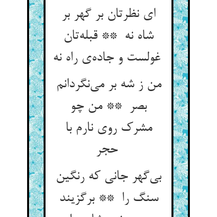
ای نظرتان بر گهر بر
شاه نه ** قبله‌تان
غولست و جاده‌ی راه نه
من ز شه بر می‌نگردانم
بصر ** من چو
مشرک روی نارم با
حجر
بی‌گهر جانی که رنگین
سنگ را ** برگزیند