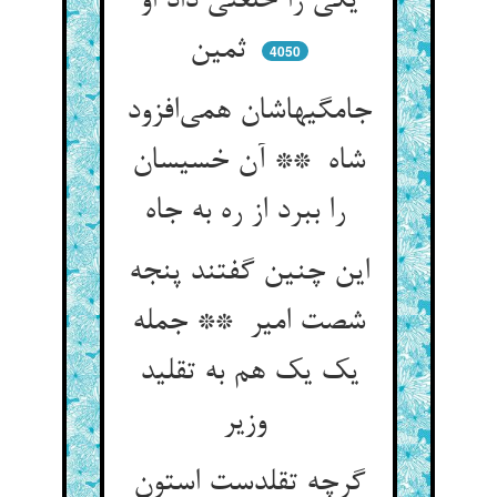
یکی را خلعتی داد او
ثمین
4050
جامگیهاشان همی‌افزود
شاه ** آن خسیسان
را ببرد از ره به جاه
این چنین گفتند پنجه
شصت امیر ** جمله
یک یک هم به تقلید
وزیر
گرچه تقلدست استون