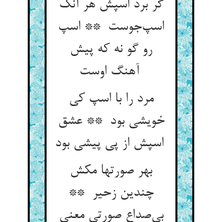
گر برد اسپش هر آنک
اسپ‌جوست ** اسپ
رو گو نه که پیش
آهنگ اوست
مرد را با اسپ کی
خویشی بود ** عشق
اسپش از پی پیشی بود
بهر صورتها مکش
چندین زحیر **
بی‌صداع صورتی معنی