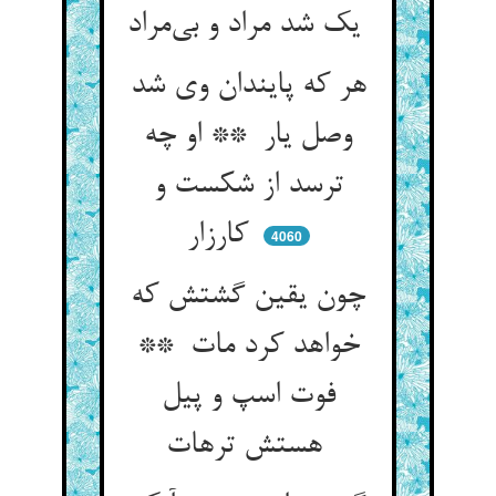
یک شد مراد و بی‌مراد
هر که پایندان وی شد
وصل یار ** او چه
ترسد از شکست و
کارزار
4060
چون یقین گشتش که
خواهد کرد مات **
فوت اسپ و پیل
هستش ترهات