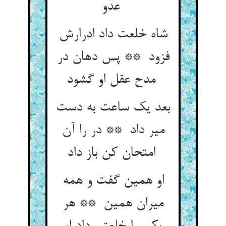
عدو
شاه خلعت داد ادرارش
فزود ** پس دهان در
مدح عقل او گشود
بعد یک ساعت به دست
میر داد ** در را آن
امتحان کن باز داد
او همین گفت و همه
میران همین ** هر