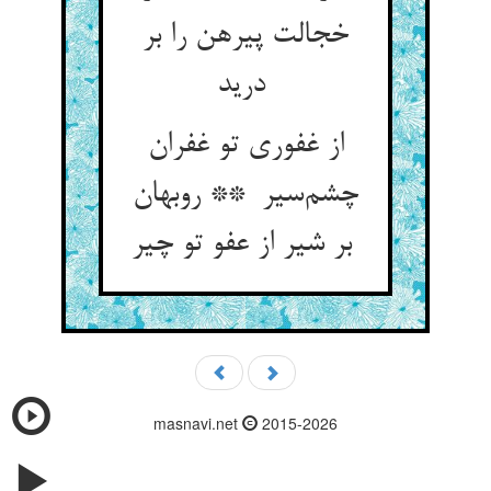
خجالت پیرهن را بر
درید
از غفوری تو غفران
چشم‌سیر ** روبهان
بر شیر از عفو تو چیر
masnavi.net
2015-2026