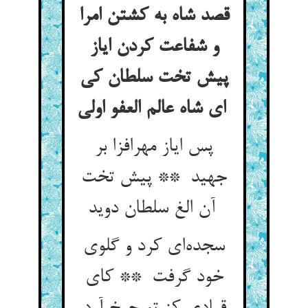
قصد شاه به کشتن امرا
و شفاعت کردن ایاز
پیش تخت سلطان کی
ای شاه عالم العفو اولی
پس ایاز مهرافزا بر
جهید ** پیش تخت
آن الغ سلطان دوید
سجده‌ای کرد و گلوی
خود گرفت ** کای