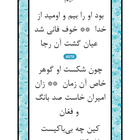
بود او را بیم و اومید از
خدا ** خوف فانی شد
عیان گشت آن رجا
4070
چون شکست او گوهر
خاص آن زمان ** زان
امیران خاست صد بانگ
و فغان
کین چه بی‌باکیست