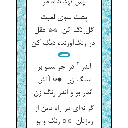
پس نهد شاه مرا
پشت سوی لعبت
گل‌رنگ کن ** عقل
در رنگ‌آورنده دنگ کن
4080
اندر آ در جو سبو بر
سنگ زن ** آتش
اندر بو و اندر رنگ زن
گر نه‌ای در راه دین از
ره‌زنان ** رنگ و بو