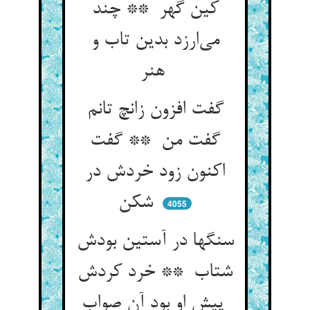
کین گهر ** چند
می‌ارزد بدین تاب و
هنر
گفت افزون زانچ تانم
گفت من ** گفت
اکنون زود خردش در
شکن
4055
سنگها در آستین بودش
شتاب ** خرد کردش
پیش او بود آن صواب