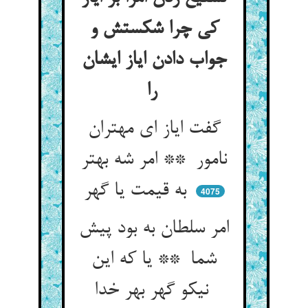
کی چرا شکستش و
جواب دادن ایاز ایشان
را
گفت ایاز ای مهتران
نامور ** امر شه بهتر
به قیمت یا گهر
4075
امر سلطان به بود پیش
شما ** یا که این
نیکو گهر بهر خدا