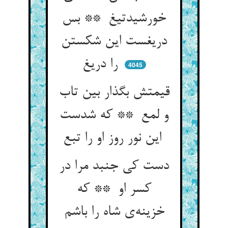
خورشیدتیغ ** بس
دریغست این شکستن
را دریغ
4045
قیمتش بگذار بین تاب
و لمع ** که شدست
این نور روز او را تبع
دست کی جنبد مرا در
کسر او ** که
خزینه‌ی شاه را باشم