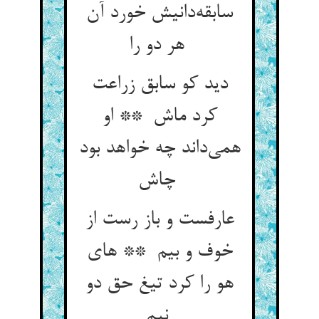
سابقه‌دانیش خورد آن
هر دو را
دید کو سابق زراعت
کرد ماش ** او
همی‌داند چه خواهد بود
چاش
عارفست و باز رست از
خوف و بیم ** های
هو را کرد تیغ حق دو
نیم