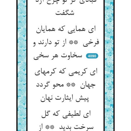
قبادی کز تو چرخ آرد
شگفت
ای همایی که همایان
فرخی ** از تو دارند و
سخاوت هر سخی
4090
ای کریمی که کرمهای
جهان ** محو گردد
پیش ایثارت نهان
ای لطیفی که گل
سرخت بدید ** از