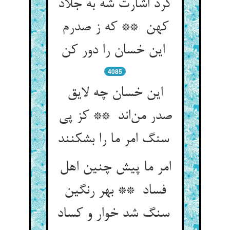
کرد اشارت شه به جلاد
کهن ** که ز صدرم
این خسان را دور کن
4085
این خسان چه لایق
صدر من‌اند ** کز پی
سنگ امر ما را بشکنند
امر ما پیش چنین اهل
فساد ** بهر رنگین
سنگ شد خوار و کساد