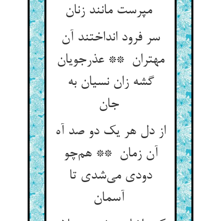
مپرست مانند زنان
سر فرود انداختند آن
مهتران ** عذرجویان
گشه زان نسیان به
جان
از دل هر یک دو صد آه
آن زمان ** هم‌چو
دودی می‌شدی تا
آسمان