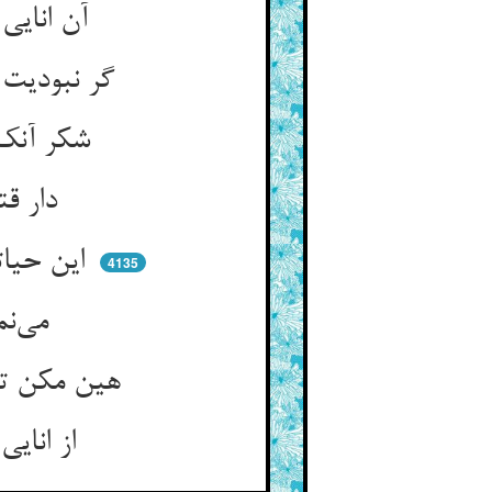
آن انایی بر تو ای سگ شوم بود ** در حق ما دولت محتوم بود
گر نبودیت این انایی کینه‌کش ** کی زدی بر ما چنین اقبال خوش
شکر آنک از دار فانی می‌رهیم ** بر سر این دار پندت می‌دهیم
دار قتل ما براق رحلتست ** دار ملک تو غرور و غفلتست
این حیاتی خفیه در نقش ممات ** وان مماتی خفیه در قشر حیات
4135
می‌نماید نور نار و نار نور ** ورنه دنیا کی بدی دارالغرور
هین مکن تعجیل اول نیست شو ** چون غروب آری بر آ از شرق ضو
از انایی ازل دل دنگ شد ** این انایی سرد گشت و ننگ شد