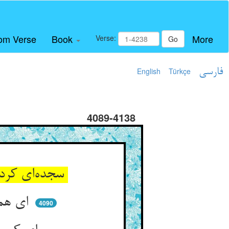
om Verse
Book
More
Verse:
Go
فارسی
Türkçe
English
4089-4138
سجده‌ای کرد و گلوی خود گرفت ** کای قبادی کز تو چرخ آرد شگفت
ای همایی که همایان فرخی ** از تو دارند و سخاوت هر سخی
4090