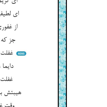
ای کریمی که کرمهای جهان ** محو گردد پیش ایثارت نهان
ای لطیفی که گل سرخت بدید ** از خجالت پیرهن را بر درید
از غفوری تو غفران چشم‌سیر ** روبهان بر شیر از عفو تو چیر
جز که عفو تو کرا دارد سند ** هر که با امر تو بی‌باکی کند
غفلت و گستاخی این مجرمان ** از وفور عفو تست ای عفولان
4095
دایما غفلت ز گستاخی دمد ** که برد تعظیم از دیده رمد
غفلت و نسیان بد آموخته ** ز آتش تعظیم گردد سوخته
هیبتش بیداری و فطنت دهد ** سهو نسیان از دلش بیرون جهد
وقت غارت خواب ناید خلق را ** تا بنرباید کسی زو دلق را