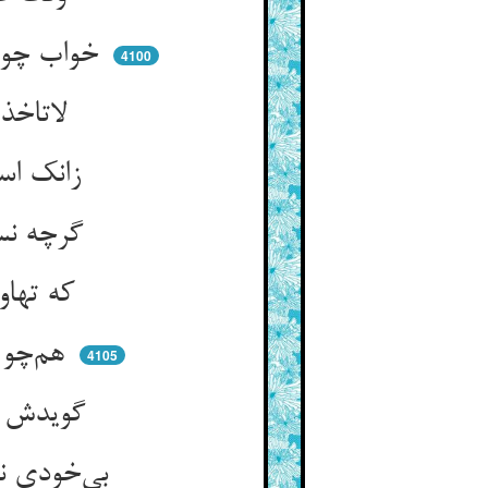
خواب چون در می‌رمد از بیم دلق ** خواب نسیان کی بود با بیم حلق
4100
لاتاخذ ان نسینا شد گواه ** که بود نسیان بوجهی هم گناه
زانک استکمال تعظیم او نکرد ** ورنه نسیان در نیاوردی نبرد
گرچه نسیان لابد و ناچار بود ** در سبب ورزیدن او مختار بود
که تهاون کرد در تعظیمها ** تا که نسیان زاد یا سهو و خطا
هم‌چو مستی کو جنایتها کند ** گوید او معذور بودم من ز خود
4105
گویدش لیکن سبب ای زشتکار ** از تو بد در رفتن آن اختیار
بی‌خودی نامد بخود تش خواندی ** اختیارت خود نشد تش راندی