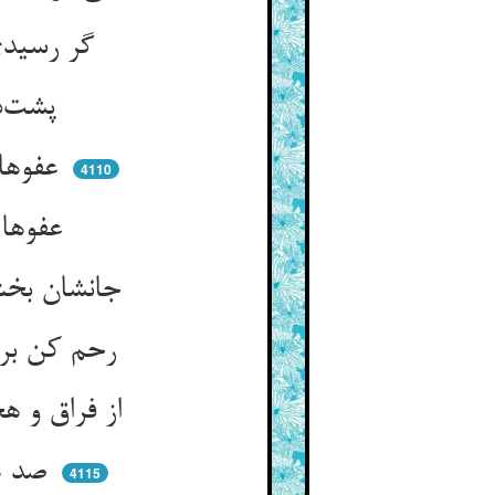
گر رسیدی مستی بی‌جهد تو ** حفظ کردی ساقی جان عهد تو
پشت‌دارت بودی او و عذرخواه ** من غلام زلت مست اله
عفوهای جمله عالم ذره‌ای ** عکس عفوت ای ز تو هر بهره‌ای
4110
عفوها گفته ثنای عفو تو ** نیست کفوش ایها الناس اتقوا
جانشان بخش و ز خودشان هم مران ** کام شیرین تو اند ای کامران
رحم کن بر وی که روی تو بدید ** فرقت تلخ تو چون خواهد کشید
از فراق و هجر می‌گویی سخن ** هر چه خواهی کن ولیکن این مکن
صد هزاران مرگ تلخ شصت تو ** نیست مانند فراق روی تو
4115