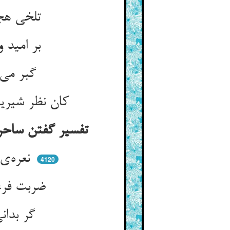
تلخی هجر از ذکور و از اناث ** دور دار ای مجرمان را مستغاث
بر امید وصل تو مردن خوشست ** تلخی هجر تو فوق آتشست
گبر می‌گوید میان آن سقر ** چه غمم بودی گرم کردی نظر
کان نظر شیرین کننده‌ی رنجهاست ** ساحران را خونبهای دست و پاست
تفسیر گفتن ساحران فرعون را در وقت سیاست با او کی لا ضیر انا الی ربنا منقلبون
نعره‌ی لا ضیر بشنید آسمان ** چرخ گویی شد پی آن صولجان
4120
ضربت فرعون ما را نیست ضیر ** لطف حق غالب بود بر قهر غیر
گر بدانی سر ما را ای مضل ** می‌رهانیمان ز رنج ای کوردل