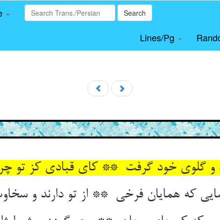
le
Search
Lines/Pg
Rand