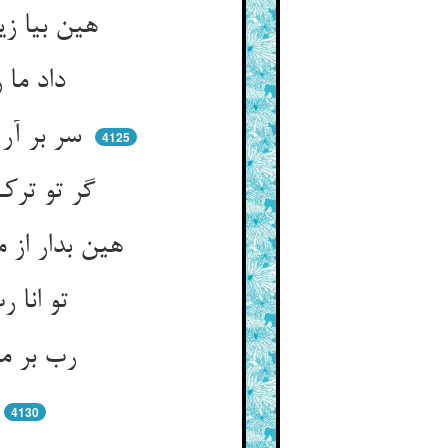
هین بیا زین سو ببین کین ارغنون ** می‌زند یا لیت قومی یعلمون
داد ما را داد حق فرعونیی ** نه چو فرعونیت و ملکت فانیی
سر بر آر و ملک بین زنده و جلیل ** ای شده غره به مصر و رود نیل
4125
گر تو ترک این نجس خرقه کنی ** نیل را در نیل جان غرقه کنی
هین بدار از مصر ای فرعون دست ** در میان مصر جان صد مصر هست
تو انا رب همی‌گویی به عام ** غافل از ماهیت این هر دو نام
رب بر مربوب کی لرزان بود ** کی انادان بند جسم و جان بود
4130