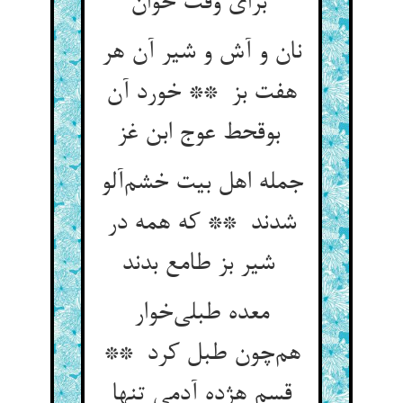
برای وقت خوان
نان و آش و شیر آن هر
هفت بز ** خورد آن
بوقحط عوج ابن غز
جمله اهل بیت خشم‌آلو
شدند ** که همه در
شیر بز طامع بدند
معده طبلی‌خوار
هم‌چون طبل کرد **
قسم هژده آدمی تنها