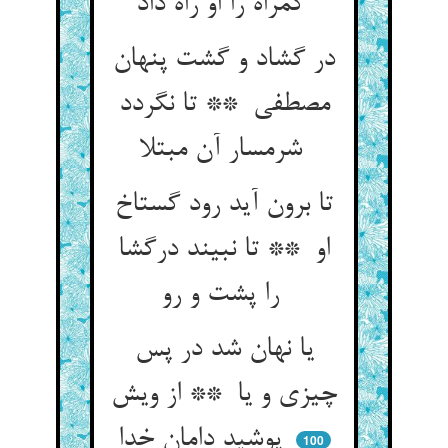
گمراه را او راه داد
در گشاد و گشت پنهان
مصطفی ** تا نگردد
شرمسار آن مبتلا
تا برون آید رود گستاخ
او ** تا نبیند درگشا
را پشت و رو
یا نهان شد در پس
چیزی و یا ** از ویش
پوشید دامان خدا
100