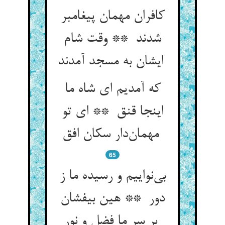
کافران مهمان پیغامبر
شدند ** وقت شام
ایشان به مسجد آمدند
که آمدیم ای شاه ما
اینجا قنق ** ای تو
مهمان‌دار سکان افق
65
بی‌نواییم و رسیده ما ز
دور ** هین بیفشان
بر سر ما فضل و نور