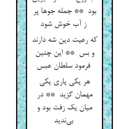
بود ** جمله جوها پر
ز آب خوش شود
که رعیت دین شه دارند
و بس ** این چنین
فرمود سلطان عبس
هر یکی یاری یکی
مهمان گزید ** در
میان یک زفت بود و
بی‌ندید