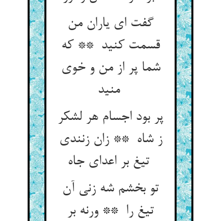
گفت ای یاران من
قسمت کنید ** که
شما پر از من و خوی
منید
پر بود اجسام هر لشکر
ز شاه ** زان زنندی
تیغ بر اعدای جاه
تو بخشم شه زنی آن
تیغ را ** ورنه بر