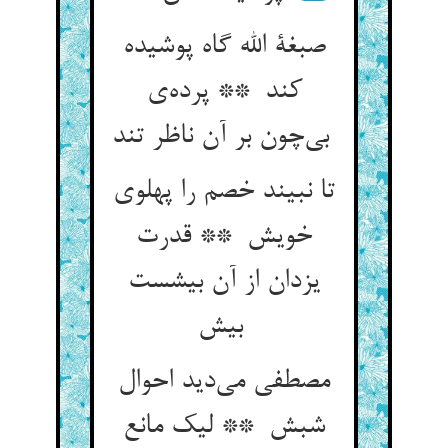
صبغة الله گاه پوشیده
کند ** پرده‌ی
بی‌چون بر آن ناظر تند
تا نبیند خصم را پهلوی
خویش ** قدرت
یزدان از آن بیشست
بیش
مصطفی می‌دید احوال
شبش ** لیک مانع