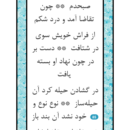
صبحدم ** چون
تقاضا آمد و درد شکم
از فراش خویش سوی
در شتافت ** دست بر
در چون نهاد او بسته
یافت
در گشادن حیله کرد آن
حیله‌ساز ** نوع نوع و
خود نشد آن بند باز
85