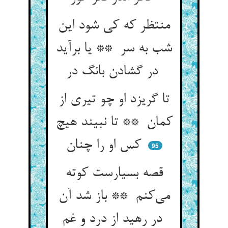
منتظر که کی شود این
شب به سر ** یا برآید
در گشادن بانگ در
تا گریزد او چو تیری از
کمان ** تا نبیند هیچ
کس او را چنان
95
قصه بسیارست کوته
می‌کنم ** باز شد آن
در رهید از درد و غم