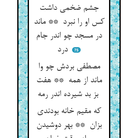
جشم ضخمی داشت
کس او را نبرد ** ماند
در مسجد چو اندر جام
درد
75
مصطفی بردش چو وا
ماند از همه ** هفت
بز بد شیرده اندر رمه
که مقیم خانه بودندی
بزان ** بهر دوشیدن