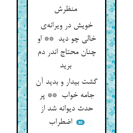
منظرش
خویش در ویرانه‌ی
خالی چو دید ** او
چنان محتاج اندر دم
برید
گشت بیدار و بدید آن
جامه خواب ** پر
حدث دیوانه شد از
اضطراب
90