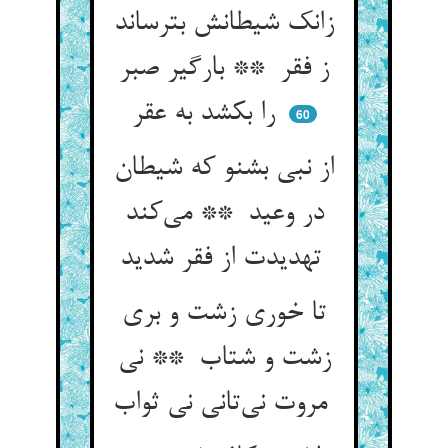
زانک شیطانش بترساند
ز فقر ** بارگیر صبر
را بکشد به عقر
60
از نبی بشنو که شیطان
در وعید ** می‌کند
تهدیدت از فقر شدید
تا خوری زشت و بری
زشت و شتاب ** نی
مروت نی‌تانی نی ثواب