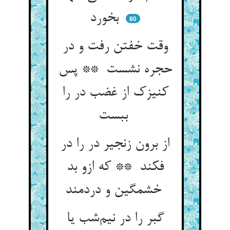
بخورد
80
وقت خفتن رفت و در
حجره نشست ** پس
کنیزک از غضب در را
ببست
از برون زنجیر در را در
فکند ** که ازو بد
خشمگین و دردمند
گبر را در نیم‌شب یا