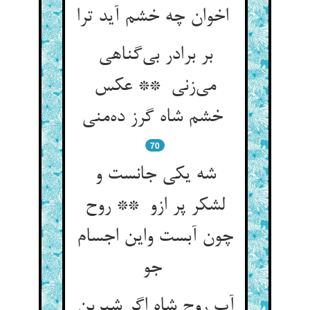
اخوان چه خشم آید ترا
بر برادر بی‌گناهی
می‌زنی ** عکس
خشم شاه گرز ده‌منی
70
شه یکی جانست و
لشکر پر ازو ** روح
چون آبست واین اجسام
جو
آب روح شاه اگر شیرین