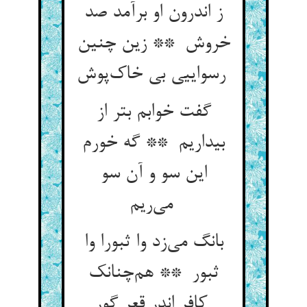
ز اندرون او برآمد صد
خروش ** زین چنین
رسواییی بی خاک‌پوش
گفت خوابم بتر از
بیداریم ** گه خورم
این سو و آن سو
می‌ریم
بانگ می‌زد وا ثبورا وا
ثبور ** هم‌چنانک
کافر اندر قعر گور