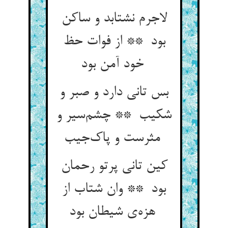
لاجرم نشتابد و ساکن
بود ** از فوات حظ
خود آمن بود
بس تانی دارد و صبر و
شکیب ** چشم‌سیر و
مثرست و پاک‌جیب
کین تانی پرتو رحمان
بود ** وان شتاب از
هزه‌ی شیطان بود