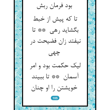
بود فرمان ربش
تا که پیش از خبط
بگشاید رهی ** تا
نیفتد زان فضیحت در
چهی
لیک حکمت بود و امر
آسمان ** تا ببیند
خویشتن را او چنان
105