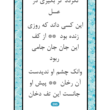
نگردد گر بگیری در
عسل
این کسی داند که روزی
زنده بود ** از کف
این جان جان جامی
ربود
وانک چشم او ندیدست
آن رخان ** پیش او
جانست این تف دخان
595