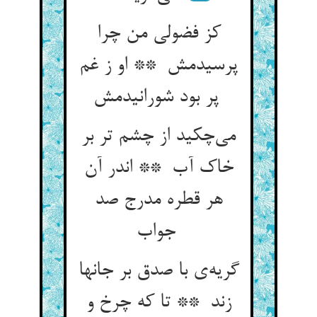
کز فضولی من چرا
پرسیدمش ** او ز غم
پر بود شورانیدمش
می‌چکید از چشم تر بر
خاک آب ** اندر آن
هر قطره مدرج صد
جواب
گریه‌ی با صدق بر جانها
زند ** تا که چرخ و