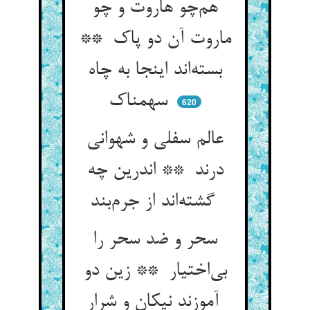
هم‌چو هاروت و چو
ماروت آن دو پاک **
بسته‌اند اینجا به چاه
سهمناک
620
عالم سفلی و شهوانی
درند ** اندرین چه
گشته‌اند از جرم‌بند
سحر و ضد سحر را
بی‌اختیار ** زین دو
آموزند نیکان و شرار