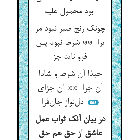
بود محمول علیه
چونک رنج صبر نبود مر
ترا ** شرط نبود پس
فرو ناید جزا
حبذا آن شرط و شادا
آن جزا ** آن جزای
دل‌نواز جان‌فزا
585
در بیان آنک ثواب عمل
عاشق از حق هم حق