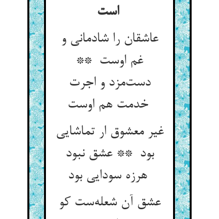
است
عاشقان را شادمانی و
غم اوست **
دست‌مزد و اجرت
خدمت هم اوست
غیر معشوق ار تماشایی
بود ** عشق نبود
هرزه سودایی بود
عشق آن شعله‌ست کو