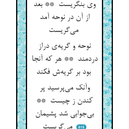
وی بنگریست ** بعد
از آن در نوحه آمد
می‌گریست
نوحه و گریه‌ی دراز
دردمند ** هر که آنجا
بود بر گریه‌ش فکند
وآنک می‌پرسید پر
کندن ز چیست **
بی‌جوابی شد پشیمان
می‌گریست
615