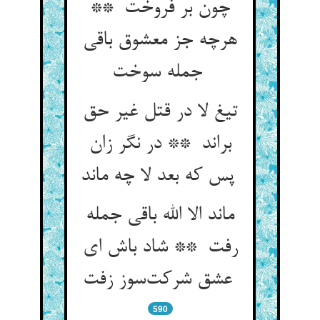
چون بر فروخت **
هرچه جز معشوق باقی
جمله سوخت
تیغ لا در قتل غیر حق
براند ** در نگر زان
پس که بعد لا چه ماند
ماند الا الله باقی جمله
رفت ** شاد باش ای
عشق شرکت‌سوز زفت
590