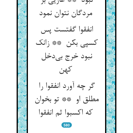
نبود ** غازیی بر
مردگان نتوان نمود
انفقوا گفتست پس
کسپی بکن ** زانک
نبود خرج بی‌دخل
کهن
گر چه آورد انفقوا را
مطلق او ** تو بخوان
که اکسبوا ثم انفقوا
580