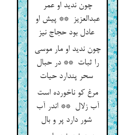
چون ندید او عمر
عبدالعزیز ** پیش او
عادل بود حجاج نیز
چون ندید او مار موسی
را ثبات ** در حبال
سحر پندارد حیات
مرغ کو ناخورده است
آب زلال ** اندر آب
شور دارد پر و بال