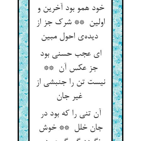
خود همو بود آخرین و
اولین ** شرک جز از
دیده‌ی احول مبین
ای عجب حسنی بود
جز عکس آن **
نیست تن را جنبشی از
غیر جان
آن تنی را که بود در
جان خلل ** خوش