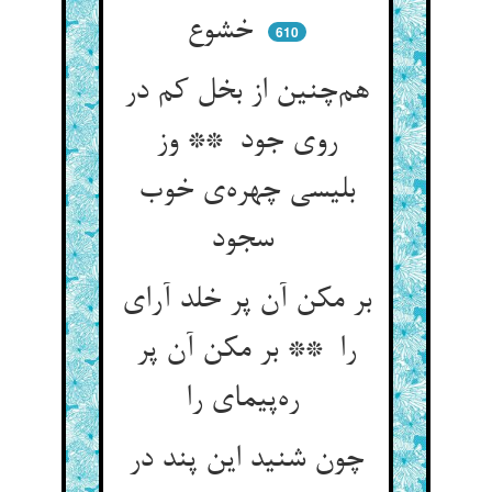
خشوع
610
هم‌چنین از بخل کم در
روی جود ** وز
بلیسی چهره‌ی خوب
سجود
بر مکن آن پر خلد آرای
را ** بر مکن آن پر
ره‌پیمای را
چون شنید این پند در