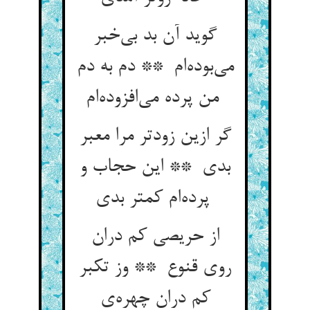
گوید آن بد بی‌خبر
می‌بوده‌ام ** دم به دم
من پرده می‌افزوده‌ام
گر ازین زودتر مرا معبر
بدی ** این حجاب و
پرده‌ام کمتر بدی
از حریصی کم دران
روی قنوع ** وز تکبر
کم دران چهره‌ی