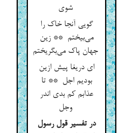
شوی
گویی آنجا خاک را
می‌بیختم ** زین
جهان پاک می‌بگریختم
ای دریغا پیش ازین
بودیم اجل ** تا
عذابم کم بدی اندر
وجل
در تفسیر قول رسول