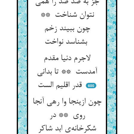
جز به ضد ضد را همی
نتوان شناخت **
چون ببیند زخم
بشناسد نواخت
لاجرم دنیا مقدم
آمدست ** تا بدانی
قدر اقلیم الست
600
چون ازینجا وا رهی آنجا
روی ** در
شکرخانه‌ی ابد شاکر