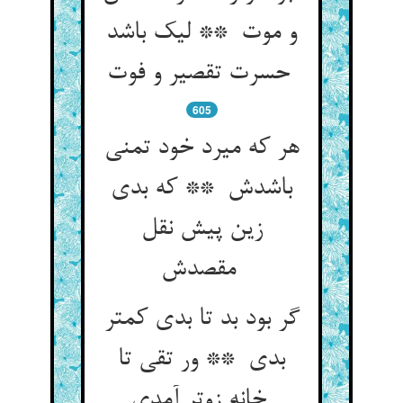
و موت ** لیک باشد
حسرت تقصیر و فوت
605
هر که میرد خود تمنی
باشدش ** که بدی
زین پیش نقل
مقصدش
گر بود بد تا بدی کمتر
بدی ** ور تقی تا
خانه زوتر آمدی