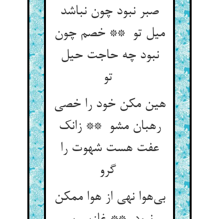
صبر نبود چون نباشد
میل تو ** خصم چون
نبود چه حاجت حیل
تو
هین مکن خود را خصی
رهبان مشو ** زانک
عفت هست شهوت را
گرو
بی‌هوا نهی از هوا ممکن