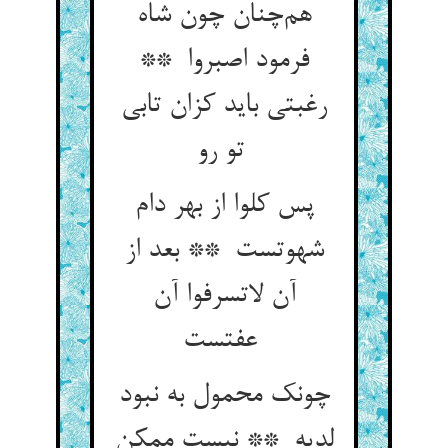
هم‌چنان چون شاه
فرمود اصبروا **
رغبتی باید کزان تابی
تو رو
پس کلوا از بهر دام
شهوتست ** بعد از
آن لاتسرفوا آن
عفتست
چونک محمول به نبود
لدیه ** نیست ممکن