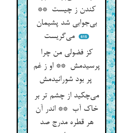
کندن ز چیست **
بی‌جوابی شد پشیمان
می‌گریست
615
کز فضولی من چرا
پرسیدمش ** او ز غم
پر بود شورانیدمش
می‌چکید از چشم تر بر
خاک آب ** اندر آن
هر قطره مدرج صد