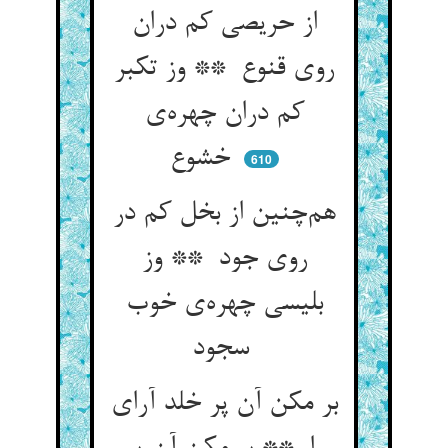
از حریصی کم دران
روی قنوع ** وز تکبر
کم دران چهره‌ی
خشوع
610
هم‌چنین از بخل کم در
روی جود ** وز
بلیسی چهره‌ی خوب
سجود
بر مکن آن پر خلد آرای