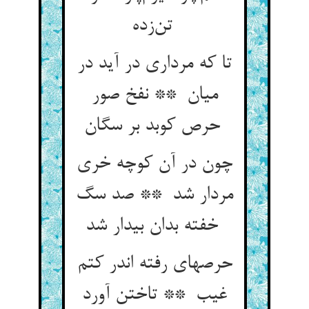
تن‌زده
تا که مرداری در آید در
میان ** نفخ صور
حرص کوبد بر سگان
چون در آن کوچه خری
مردار شد ** صد سگ
خفته بدان بیدار شد
حرصهای رفته اندر کتم
غیب ** تاختن آورد