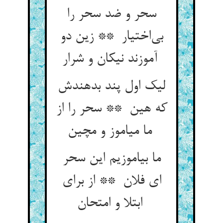
سحر و ضد سحر را
بی‌اختیار ** زین دو
آموزند نیکان و شرار
لیک اول پند بدهندش
که هین ** سحر را از
ما میاموز و مچین
ما بیاموزیم این سحر
ای فلان ** از برای
ابتلا و امتحان