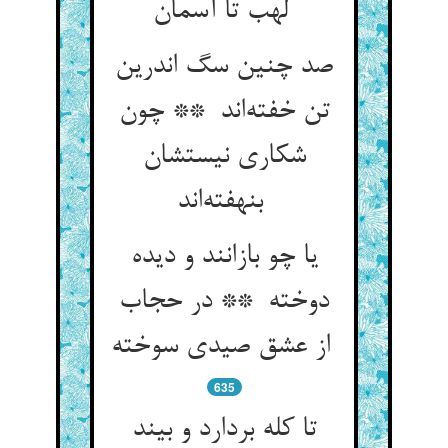
لهب تا آسمان
صد چنین سگ اندرین
تن خفته‌اند ** چون
شکاری نیستشان
بنهفته‌اند
یا چو بازانند و دیده
دوخته ** در حجاب
از عشق صیدی سوخته
635
تا کله بردارد و بیند