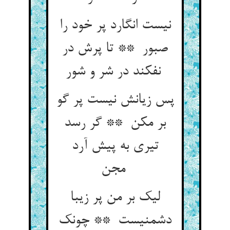
نیست انگارد پر خود را
صبور ** تا پرش در
نفکند در شر و شور
پس زیانش نیست پر گو
بر مکن ** گر رسد
تیری به پیش آرد
مجن
لیک بر من پر زیبا
دشمنیست ** چونک