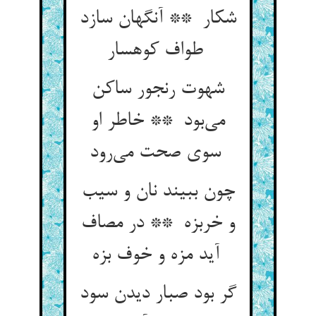
شکار ** آنگهان سازد
طواف کوهسار
شهوت رنجور ساکن
می‌بود ** خاطر او
سوی صحت می‌رود
چون ببیند نان و سیب
و خربزه ** در مصاف
آید مزه و خوف بزه
گر بود صبار دیدن سود