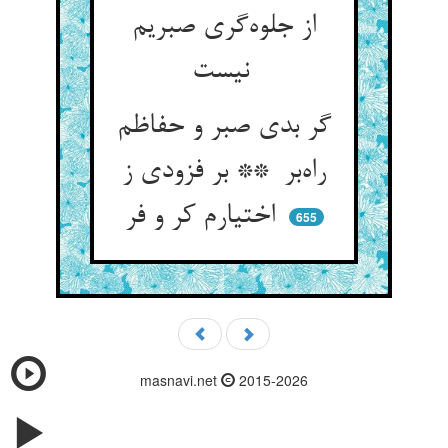
از جلوه‌گری صبریم
نیست
گر بدی صبر و حفاظم
راه‌بر ** بر فزودی ز
اختیارم کر و فر
655
masnavi.net
2015-2026