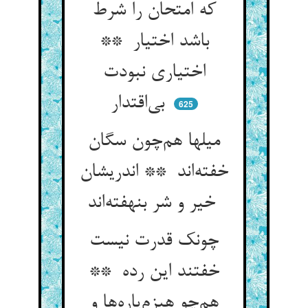
که امتحان را شرط
باشد اختیار **
اختیاری نبودت
بی‌اقتدار
625
میلها هم‌چون سگان
خفته‌اند ** اندریشان
خیر و شر بنهفته‌اند
چونک قدرت نیست
خفتند این رده **
هم‌چو هیزم‌پاره‌ها و