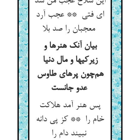
این سلاح عجب من شد
ای فتی ** عجب آرد
معجبان را صد بلا
بیان آنک هنرها و
زیرکیها و مال دنیا
هم‌چون پرهای طاوس
عدو جانست
پس هنر آمد هلاکت
خام را ** کز پی دانه
نبیند دام را