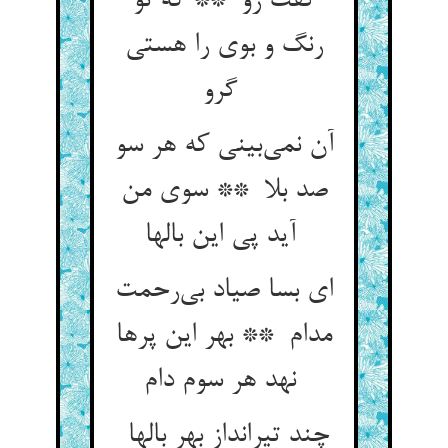
گفت رو ** که تو
رنگ و بوی را هستی
گرو
آن نمی‌بینی که هر سو
صد بلا ** سوی من
آید پی این بالها
ای بسا صیاد بی‌رحمت
مدام ** بهر این پرها
نهد هر سوم دام
چند تیرانداز بهر بالها