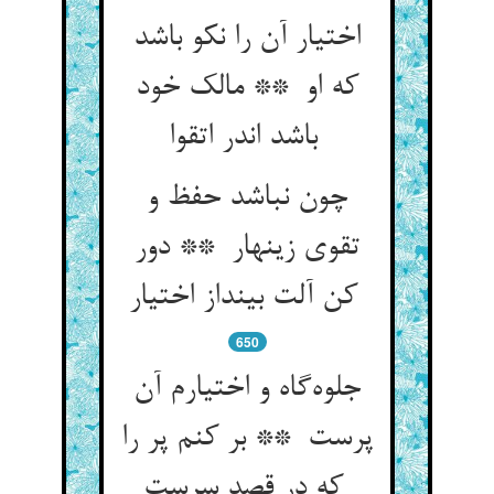
اختیار آن را نکو باشد
که او ** مالک خود
باشد اندر اتقوا
چون نباشد حفظ و
تقوی زینهار ** دور
کن آلت بینداز اختیار
650
جلوه‌گاه و اختیارم آن
پرست ** بر کنم پر را
که در قصد سرست