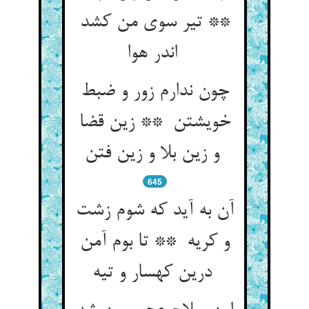
** تیر سوی من کشد
اندر هوا
چون ندارم زور و ضبط
خویشتن ** زین قضا
و زین بلا و زین فتن
645
آن به آید که شوم زشت
و کریه ** تا بوم آمن
درین کهسار و تیه