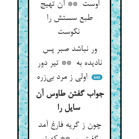
اوست ** آن تهیج
طبع سستش را
نکوست
ور نباشد صبر پس
نادیده به ** تیر دور
اولی ز مرد بی‌زره
640
جواب گفتن طاوس آن
سایل را
چون ز گریه فارغ آمد