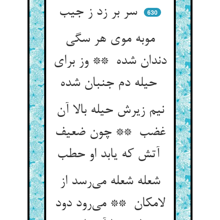
سر بر زد ز جیب
630
موبه موی هر سگی
دندان شده ** وز برای
حیله دم جنبان شده
نیم زیرش حیله بالا آن
غضب ** چون ضعیف
آتش که یابد او حطب
شعله شعله می‌رسد از
لامکان ** می‌رود دود