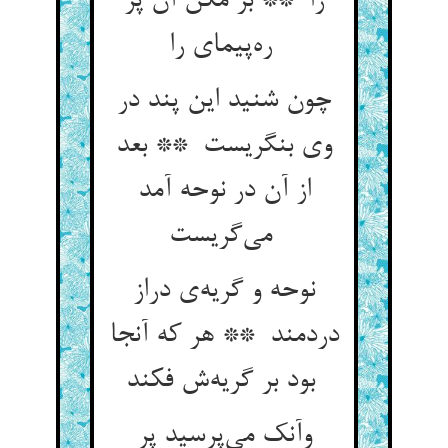
را ** بر مکن آن پر
ره‌پیمای را
چون شنید این پند در
وی بنگریست ** بعد
از آن در نوحه آمد
می‌گریست
نوحه و گریه‌ی دراز
دردمند ** هر که آنجا
بود بر گریه‌ش فکند
وآنک می‌پرسید پر