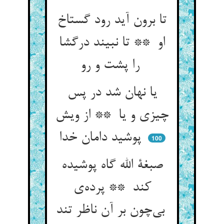
تا برون آید رود گستاخ
او ** تا نبیند درگشا
را پشت و رو
یا نهان شد در پس
چیزی و یا ** از ویش
پوشید دامان خدا
100
صبغة الله گاه پوشیده
کند ** پرده‌ی
بی‌چون بر آن ناظر تند