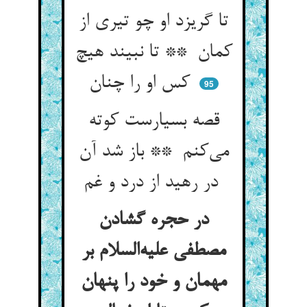
تا گریزد او چو تیری از
کمان ** تا نبیند هیچ
کس او را چنان
95
قصه بسیارست کوته
می‌کنم ** باز شد آن
در رهید از درد و غم
در حجره گشادن
مصطفی علیه‌السلام بر
مهمان و خود را پنهان