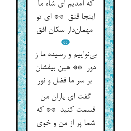
که آمدیم ای شاه ما
اینجا قنق ** ای تو
مهمان‌دار سکان افق
65
بی‌نواییم و رسیده ما ز
دور ** هین بیفشان
بر سر ما فضل و نور
گفت ای یاران من
قسمت کنید ** که
شما پر از من و خوی