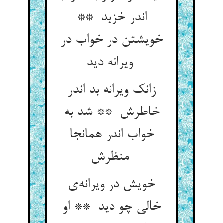
اندر خزید **
خویشتن در خواب در
ویرانه دید
زانک ویرانه بد اندر
خاطرش ** شد به
خواب اندر همانجا
منظرش
خویش در ویرانه‌ی
خالی چو دید ** او