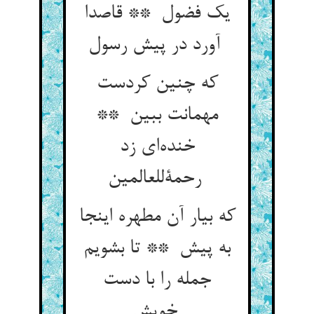
یک فضول ** قاصدا
آورد در پیش رسول
که چنین کردست
مهمانت ببین **
خنده‌ای زد
رحمةللعالمین
که بیار آن مطهره اینجا
به پیش ** تا بشویم
جمله را با دست
خویش