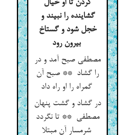
کردن تا او خیال
گشاینده را نبیند و
خجل شود و گستاخ
بیرون رود
مصطفی صبح آمد و در
را گشاد ** صبح آن
گمراه را او راه داد
در گشاد و گشت پنهان
مصطفی ** تا نگردد
شرمسار آن مبتلا