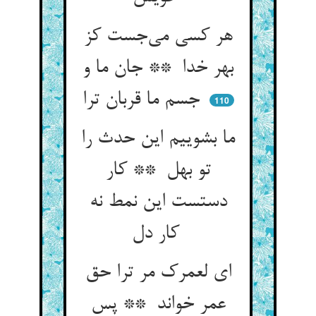
هر کسی می‌جست کز
بهر خدا ** جان ما و
جسم ما قربان ترا
110
ما بشوییم این حدث را
تو بهل ** کار
دستست این نمط نه
کار دل
ای لعمرک مر ترا حق
عمر خواند ** پس