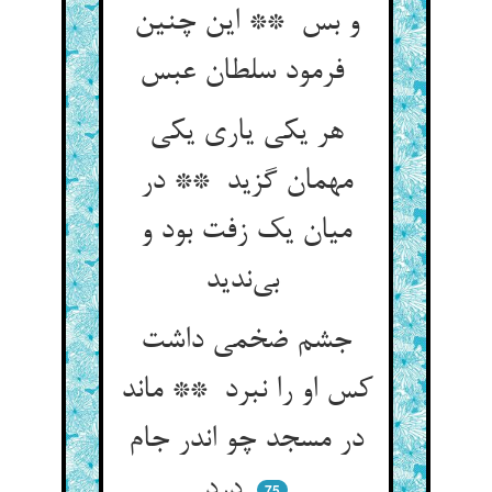
و بس ** این چنین
فرمود سلطان عبس
هر یکی یاری یکی
مهمان گزید ** در
میان یک زفت بود و
بی‌ندید
جشم ضخمی داشت
کس او را نبرد ** ماند
در مسجد چو اندر جام
درد
75