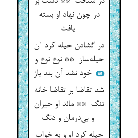
در شتافت ** دست بر
در چون نهاد او بسته
یافت
در گشادن حیله کرد آن
حیله‌ساز ** نوع نوع و
خود نشد آن بند باز
85
شد تقاضا بر تقاضا خانه
تنگ ** ماند او حیران
و بی‌درمان و دنگ
حیله کرد او و به خواب