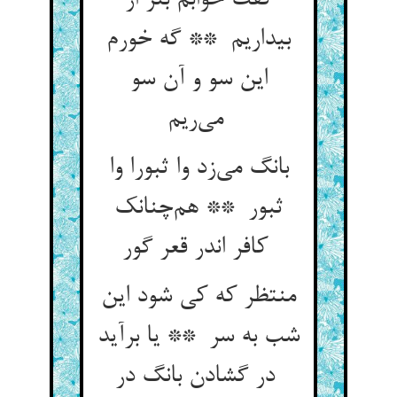
گفت خوابم بتر از
بیداریم ** گه خورم
این سو و آن سو
می‌ریم
بانگ می‌زد وا ثبورا وا
ثبور ** هم‌چنانک
کافر اندر قعر گور
منتظر که کی شود این
شب به سر ** یا برآید
در گشادن بانگ در