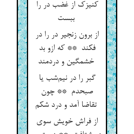
کنیزک از غضب در را
ببست
از برون زنجیر در را در
فکند ** که ازو بد
خشمگین و دردمند
گبر را در نیم‌شب یا
صبحدم ** چون
تقاضا آمد و درد شکم
از فراش خویش سوی