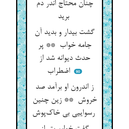
چنان محتاج اندر دم
برید
گشت بیدار و بدید آن
جامه خواب ** پر
حدث دیوانه شد از
اضطراب
90
ز اندرون او برآمد صد
خروش ** زین چنین
رسواییی بی خاک‌پوش