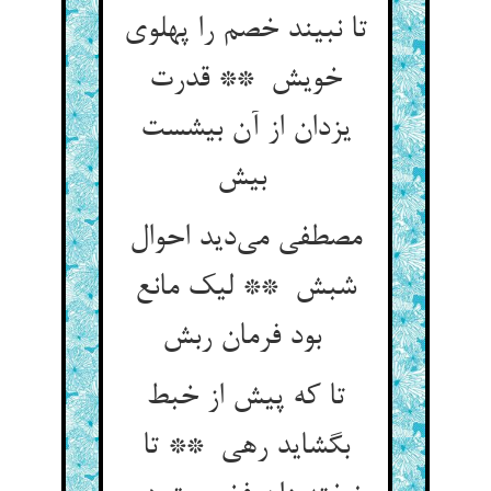
تا نبیند خصم را پهلوی
خویش ** قدرت
یزدان از آن بیشست
بیش
مصطفی می‌دید احوال
شبش ** لیک مانع
بود فرمان ربش
تا که پیش از خبط
بگشاید رهی ** تا