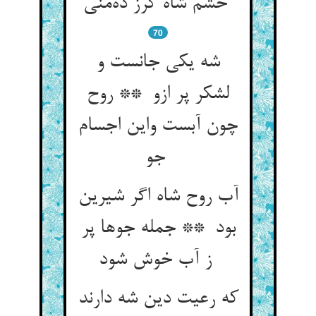
خشم شاه گرز ده‌منی
70
شه یکی جانست و
لشکر پر ازو ** روح
چون آبست واین اجسام
جو
آب روح شاه اگر شیرین
بود ** جمله جوها پر
ز آب خوش شود
که رعیت دین شه دارند