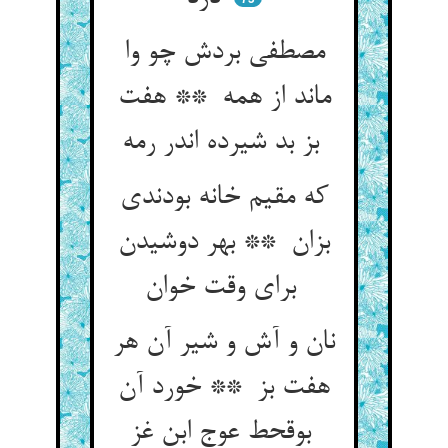
مصطفی بردش چو وا
ماند از همه ** هفت
بز بد شیرده اندر رمه
که مقیم خانه بودندی
بزان ** بهر دوشیدن
برای وقت خوان
نان و آش و شیر آن هر
هفت بز ** خورد آن
بوقحط عوج ابن غز