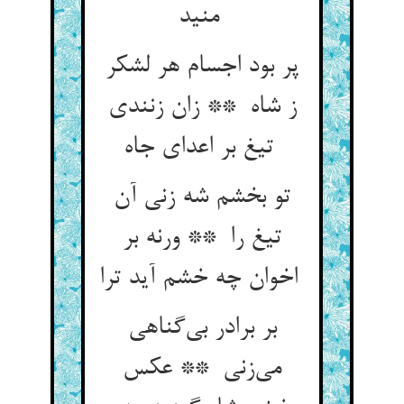
منید
پر بود اجسام هر لشکر
ز شاه ** زان زنندی
تیغ بر اعدای جاه
تو بخشم شه زنی آن
تیغ را ** ورنه بر
اخوان چه خشم آید ترا
بر برادر بی‌گناهی
می‌زنی ** عکس