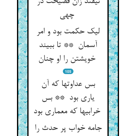
نیفتد زان فضیحت در
چهی
لیک حکمت بود و امر
آسمان ** تا ببیند
خویشتن را او چنان
105
بس عداوتها که آن
یاری بود ** بس
خرابیها که معماری بود
جامه خواب پر حدث را