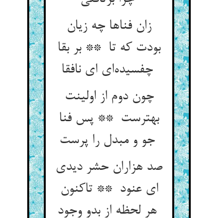
زان فناها چه زیان
بودت که تا ** بر بقا
چفسیده‌ای ای نافقا
چون دوم از اولینت
بهترست ** پس فنا
جو و مبدل را پرست
صد هزاران حشر دیدی
ای عنود ** تاکنون
هر لحظه از بدو وجود