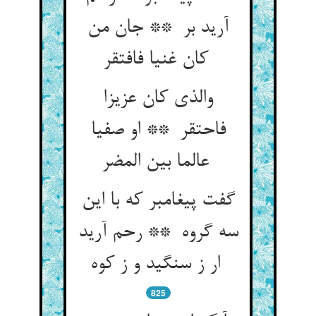
آرید بر ** جان من
کان غنیا فافتقر
والذی کان عزیزا
فاحتقر ** او صفیا
عالما بین المضر
گفت پیغامبر که با این
سه گروه ** رحم آرید
ار ز سنگید و ز کوه
825