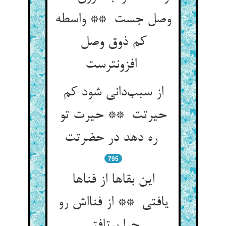
وصل جست ** واسطه
کم ذوق وصل
افزونترست
از سبب‌دانی شود کم
حیرتت ** حیرت تو
ره دهد در حضرتت
795
این بقاها از فناها
یافتی ** از فنااش رو
چرا برتافتی