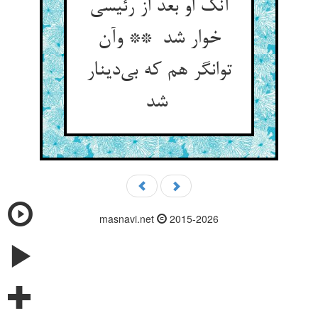
آنک او بعد از رئیسی
خوار شد ** وآن
توانگر هم که بی‌دینار
شد
masnavi.net
2015-2026