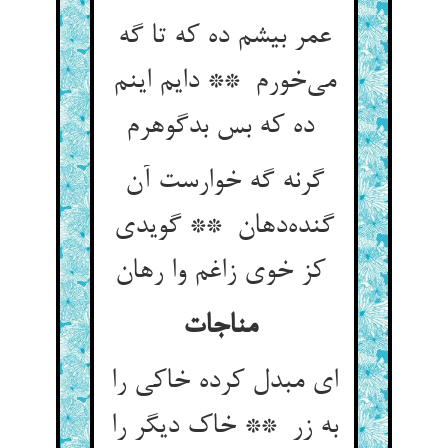
عمر بیشم ده که تا گه
می‌خورم ** دایم اینم
ده که بس بدگوهرم
گرنه گه خوارست آن
گنده‌دهان ** گویدی
کز خوی زاغم وا رهان
مناجات
ای مبدل کرده خاکی را
به زر ** خاک دیگر را