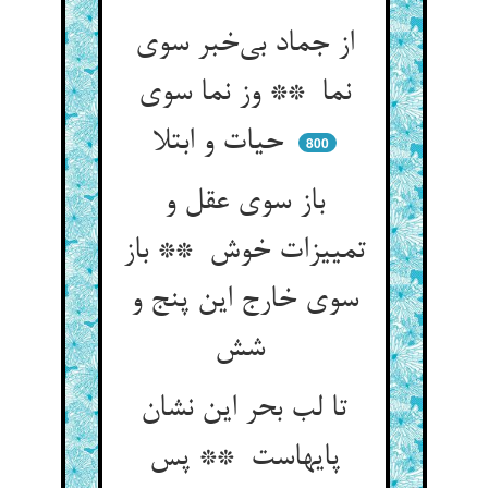
از جماد بی‌خبر سوی
نما ** وز نما سوی
حیات و ابتلا
800
باز سوی عقل و
تمییزات خوش ** باز
سوی خارج این پنج و
شش
تا لب بحر این نشان
پایهاست ** پس