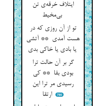
ایتلاف خرقه‌ی تن
بی‌مخیط
تو از آن روزی که در
هست آمدی ** آتشی
یا بادی یا خاکی بدی
گر بر آن حالت ترا
بودی بقا ** کی
رسیدی مر ترا این
ارتقا
790