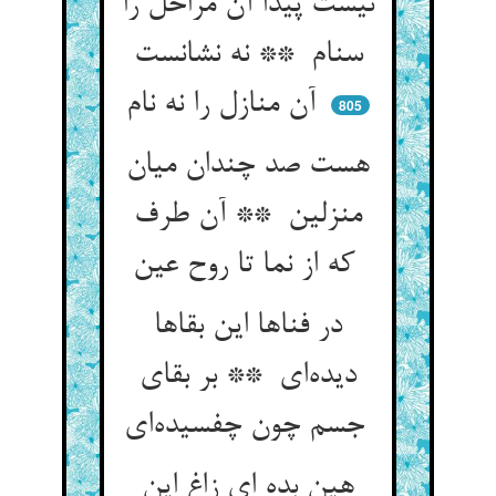
نیست پیدا آن مراحل را
سنام ** نه نشانست
آن منازل را نه نام
805
هست صد چندان میان
منزلین ** آن طرف
که از نما تا روح عین
در فناها این بقاها
دیده‌ای ** بر بقای
جسم چون چفسیده‌ای
هین بده ای زاغ این