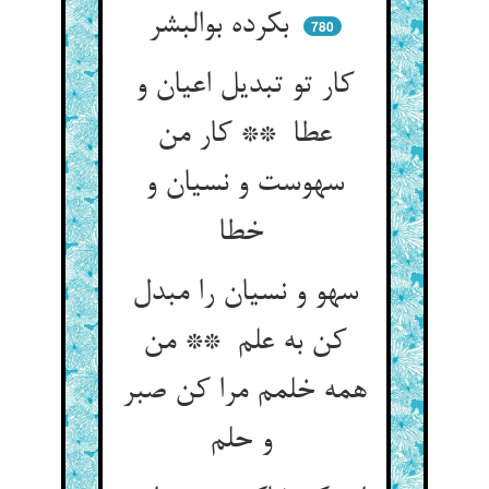
بکرده بوالبشر
780
کار تو تبدیل اعیان و
عطا ** کار من
سهوست و نسیان و
خطا
سهو و نسیان را مبدل
کن به علم ** من
همه خلمم مرا کن صبر
و حلم