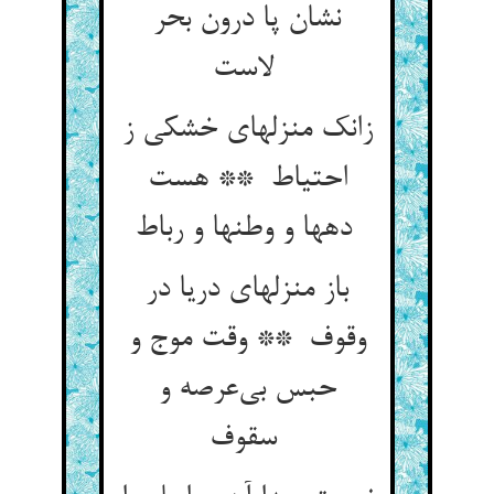
نشان پا درون بحر
لاست
زانک منزلهای خشکی ز
احتیاط ** هست
دهها و وطنها و رباط
باز منزلهای دریا در
وقوف ** وقت موج و
حبس بی‌عرصه و
سقوف