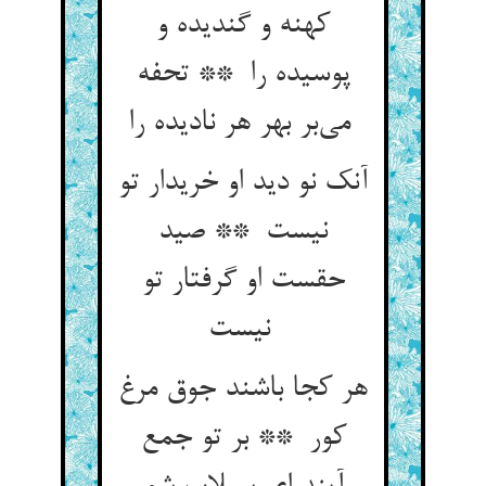
کهنه و گندیده و
پوسیده را ** تحفه
می‌بر بهر هر نادیده را
آنک نو دید او خریدار تو
نیست ** صید
حقست او گرفتار تو
نیست
هر کجا باشند جوق مرغ
کور ** بر تو جمع