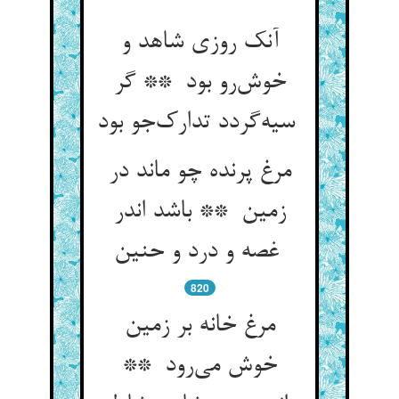
آنک روزی شاهد و
خوش‌رو بود ** گر
سیه‌گردد تدارک‌جو بود
مرغ پرنده چو ماند در
زمین ** باشد اندر
غصه و درد و حنین
820
مرغ خانه بر زمین
خوش می‌رود **