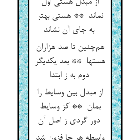
از مبدل هستی اول
نماند ** هستی بهتر
به جای آن نشاند
هم‌چنین تا صد هزاران
هستها ** بعد یکدیگر
دوم به ز ابتدا
از مبدل بین وسایط را
بمان ** کز وسایط
دور گردی ز اصل آن
واسطه هر جا فزون شد