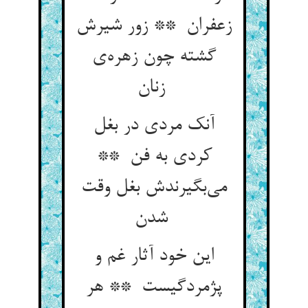
زعفران ** زور شیرش
گشته چون زهره‌ی
زنان
آنک مردی در بغل
کردی به فن **
می‌بگیرندش بغل وقت
شدن
این خود آثار غم و
پژمردگیست ** هر