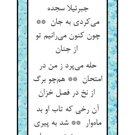
جبرئیلا سجده
می‌کردی به جان **
چون کنون می‌رانیم تو
از جنان
حله می‌پرد ز من در
امتحان ** هم‌چو برگ
از نخ در فصل خزان
آن رخی که تاب او بد
ماه‌وار ** شد به پیری