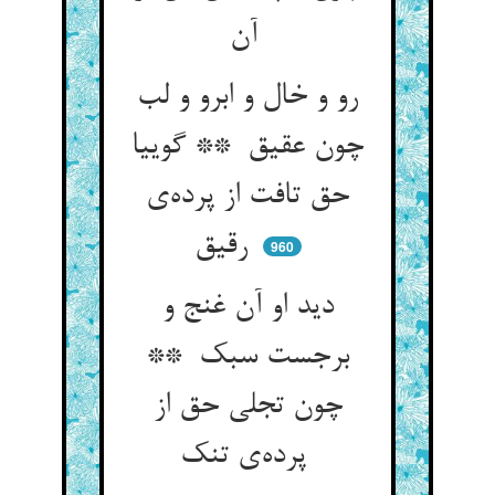
آن
رو و خال و ابرو و لب
چون عقیق ** گوییا
حق تافت از پرده‌ی
رقیق
960
دید او آن غنج و
برجست سبک **
چون تجلی حق از
پرده‌ی تنک