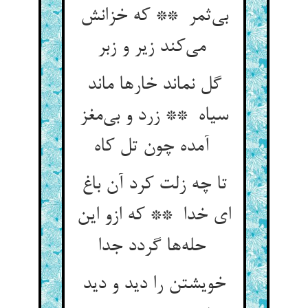
بی‌ثمر ** که خزانش
می‌کند زیر و زبر
گل نماند خارها ماند
سیاه ** زرد و بی‌مغز
آمده چون تل کاه
تا چه زلت کرد آن باغ
ای خدا ** که ازو این
حله‌ها گردد جدا
خویشتن را دید و دید