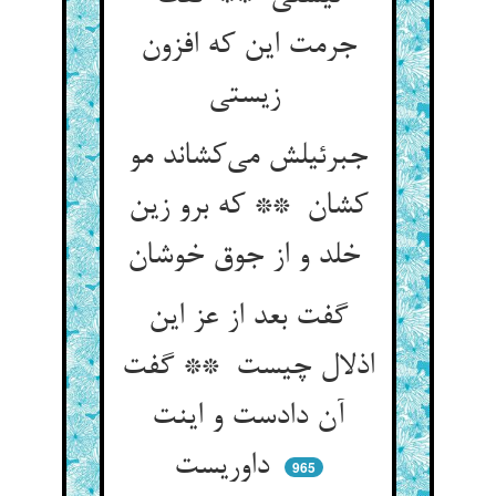
جرمت این که افزون
زیستی
جبرئیلش می‌کشاند مو
کشان ** که برو زین
خلد و از جوق خوشان
گفت بعد از عز این
اذلال چیست ** گفت
آن دادست و اینت
داوریست
965