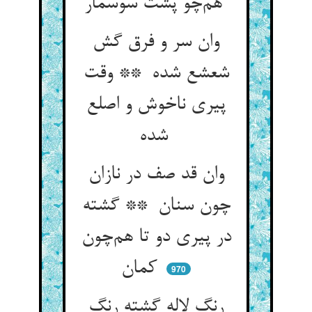
هم‌چو پشت سوسمار
وان سر و فرق گش
شعشع شده ** وقت
پیری ناخوش و اصلع
شده
وان قد صف در نازان
چون سنان ** گشته
در پیری دو تا هم‌چون
کمان
970
رنگ لاله گشته رنگ