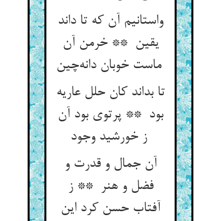
واستانیم آن که تا داند
یقین ** خرمن آن
ماست خوبان دانه‌چین
تا بداند کان حلل عاریه
بود ** پرتوی بود آن
ز خورشید وجود
آن جمال و قدرت و
فضل و هنر ** ز
آفتاب حسن کرد این