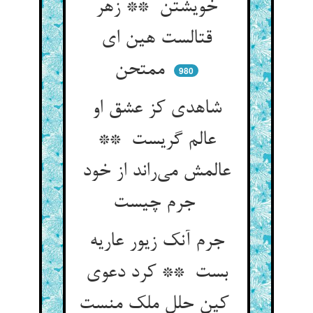
خویشتن ** زهر
قتالست هین ای
ممتحن
980
شاهدی کز عشق او
عالم گریست **
عالمش می‌راند از خود
جرم چیست
جرم آنک زیور عاریه
بست ** کرد دعوی
کین حلل ملک منست