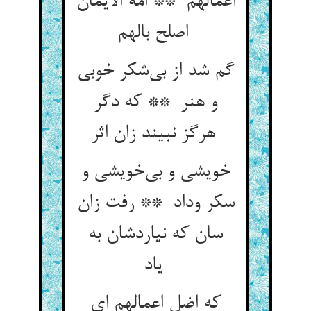
اعمالهم ** امة الایمان
اصلح بالهم
گم شد از بی‌شکر خوبی
و هنر ** که دگر
هرگز نبیند زان اثر
خویشی و بی‌خویشی و
سکر وداد ** رفت زان
سان که نیاردشان به
یاد
که اضل اعمالهم ای