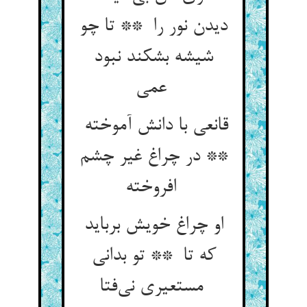
دیدن نور را ** تا چو
شیشه بشکند نبود
عمی
قانعی با دانش آموخته
** در چراغ غیر چشم
افروخته
او چراغ خویش برباید
که تا ** تو بدانی
مستعیری نی‌فتا