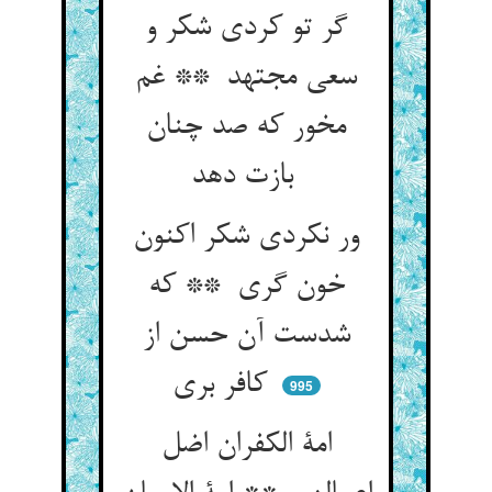
گر تو کردی شکر و
سعی مجتهد ** غم
مخور که صد چنان
بازت دهد
ور نکردی شکر اکنون
خون گری ** که
شدست آن حسن از
کافر بری
995
امة الکفران اضل