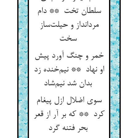
سلطان تخت ** دام
مردانداز و حیلت‌ساز
سخت
خمر و چنگ آورد پیش
او نهاد ** نیم‌خنده زد
بدان شد نیم‌شاد
سوی اضلال ازل پیغام
کرد ** که بر آر از قعر
بحر فتنه گرد