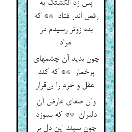
پس زد انگشتک به
رقص اندر فتاد ** که
بده زوتر رسیدم در
مراد
چون بدید آن چشمهای
پرخمار ** که کند
عقل و خرد را بی‌قرار
وآن صفای عارض آن
دلبران ** که بسوزد
چون سپند این دل بر