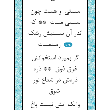
سستی او هست چون
سستی مست ** که
اندر آن سستیش رشک
رستمست
975
گر بمیرد استخوانش
غرق ذوق ** ذره
ذره‌ش در شعاع نور
شوق
وآنک آنش نیست باغ