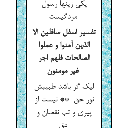
یکی زینها رسول
مردگیست
تفسیر اسفل سافلین الا
الذین آمنوا و عملوا
الصالحات فلهم اجر
غیر مومنون
لیک گر باشد طبیبش
نور حق ** نیست از
پیری و تب نقصان و
دق