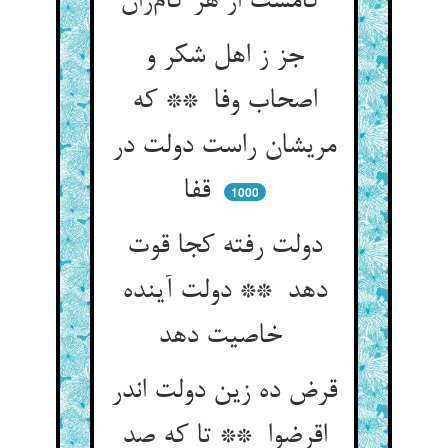
کامست از هر کام‌ران
جز ز اهل شکر و
اصحاب وفا ** که
مریشان راست دولت در
قفا
1000
دولت رفته کجا قوت
دهد ** دولت آینده
خاصیت دهد
قرض ده زین دولت اندر
اقرضوا ** تا که صد