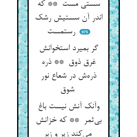
سستی مست ** که
اندر آن سستیش رشک
رستمست
975
گر بمیرد استخوانش
غرق ذوق ** ذره
ذره‌ش در شعاع نور
شوق
وآنک آنش نیست باغ
بی‌ثمر ** که خزانش
می‌کند زیر و زبر