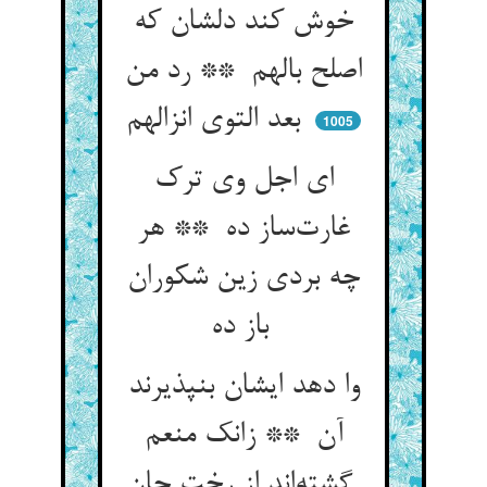
خوش کند دلشان که
اصلح بالهم ** رد من
بعد التوی انزالهم
1005
ای اجل وی ترک
غارت‌ساز ده ** هر
چه بردی زین شکوران
باز ده
وا دهد ایشان بنپذیرند
آن ** زانک منعم
گشته‌اند از رخت جان