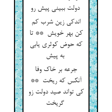
دولت ببینی پیش رو
اندکی زین شرب کم
کن بهر خویش ** تا
که حوض کوثری یابی
به پیش
جرعه بر خاک وفا
آنکس که ریخت **
کی تواند صید دولت زو
گریخت