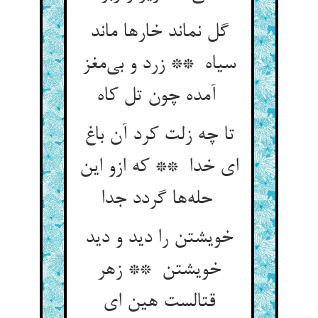
گل نماند خارها ماند
سیاه ** زرد و بی‌مغز
آمده چون تل کاه
تا چه زلت کرد آن باغ
ای خدا ** که ازو این
حله‌ها گردد جدا
خویشتن را دید و دید
خویشتن ** زهر
قتالست هین ای