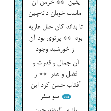
یقین ** خرمن آن
ماست خوبان دانه‌چین
تا بداند کان حلل عاریه
بود ** پرتوی بود آن
ز خورشید وجود
آن جمال و قدرت و
فضل و هنر ** ز
آفتاب حسن کرد این
سو سفر
985
باز می‌گردند چون