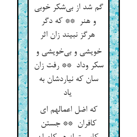
گم شد از بی‌شکر خوبی
و هنر ** که دگر
هرگز نبیند زان اثر
خویشی و بی‌خویشی و
سکر وداد ** رفت زان
سان که نیاردشان به
یاد
که اضل اعمالهم ای
کافران ** جستن