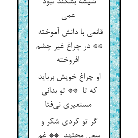
شیشه بشکند نبود
عمی
قانعی با دانش آموخته
** در چراغ غیر چشم
افروخته
او چراغ خویش برباید
که تا ** تو بدانی
مستعیری نی‌فتا
گر تو کردی شکر و
سعی مجتهد ** غم