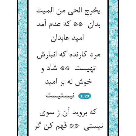
یخرج الحی من المیت
بدان ** که عدم آمد
امید عابدان
مرد کارنده که انبارش
تهیست ** شاد و
خوش نه بر امید
نیستیست
1020
که بروید آن ز سوی
نیستی ** فهم کن گر