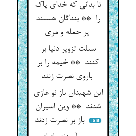
تا بدانی که خدای پاک
را ** بندگان هستند
پر حمله و مری
سبلت تزویر دنیا بر
کنند ** خیمه را بر
باروی نصرت زنند
این شهیدان باز نو غازی
شدند ** وین اسیران
باز بر نصرت زدند
1015