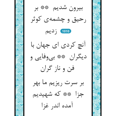
بیرون شدیم ** بر
رحیق و چشمه‌ی کوثر
زدیم
1010
آنچ کردی ای جهان با
دیگران ** بی‌وفایی و
فن و ناز گران
بر سرت ریزیم ما بهر
جزا ** که شهیدیم
آمده اندر غزا