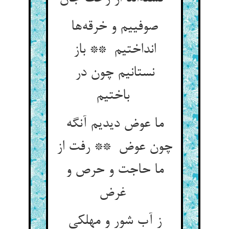
صوفییم و خرقه‌ها
انداختیم ** باز
نستانیم چون در
باختیم
ما عوض دیدیم آنگه
چون عوض ** رفت از
ما حاجت و حرص و
غرض
ز آب شور و مهلکی