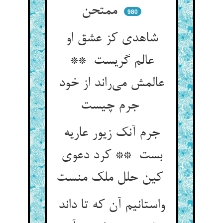
ممتحن
980
شاهدی کز عشق او
عالم گریست **
عالمش می‌راند از خود
جرم چیست
جرم آنک زیور عاریه
بست ** کرد دعوی
کین حلل ملک منست
واستانیم آن که تا داند