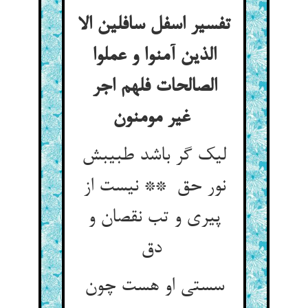
تفسیر اسفل سافلین الا
الذین آمنوا و عملوا
الصالحات فلهم اجر
غیر مومنون
لیک گر باشد طبیبش
نور حق ** نیست از
پیری و تب نقصان و
دق
سستی او هست چون