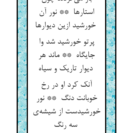
استارها ** نور آن
خورشید ازین دیوارها
پرتو خورشید شد وا
جایگاه ** ماند هر
دیوار تاریک و سیاه
آنک کرد او در رخ
خوبانت دنگ ** نور
خورشیدست از شیشه‌ی
سه رنگ