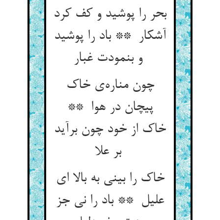
بحر را پوشید و کف کرد
آشکار ** باد را پوشید
و بنمودت غبار
چون مناره‌ی خاک
پیچان در هوا **
خاک از خود چون برآید
بر علا
خاک را بینی به بالا ای
علیل ** باد را نی جز