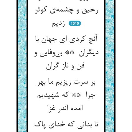
رحیق و چشمه‌ی کوثر
زدیم
1010
آنچ کردی ای جهان با
دیگران ** بی‌وفایی و
فن و ناز گران
بر سرت ریزیم ما بهر
جزا ** که شهیدیم
آمده اندر غزا
تا بدانی که خدای پاک