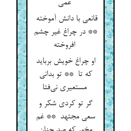
عمی
قانعی با دانش آموخته
** در چراغ غیر چشم
افروخته
او چراغ خویش برباید
که تا ** تو بدانی
مستعیری نی‌فتا
گر تو کردی شکر و
سعی مجتهد ** غم
مخور که صد چنان