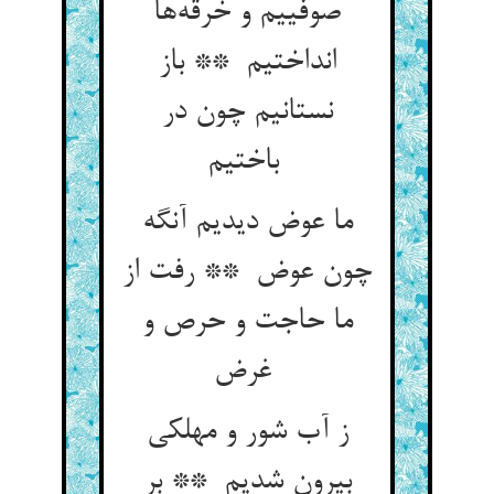
صوفییم و خرقه‌ها
انداختیم ** باز
نستانیم چون در
باختیم
ما عوض دیدیم آنگه
چون عوض ** رفت از
ما حاجت و حرص و
غرض
ز آب شور و مهلکی
بیرون شدیم ** بر