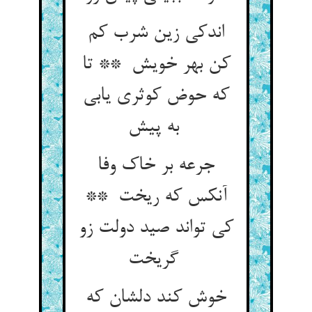
اندکی زین شرب کم
کن بهر خویش ** تا
که حوض کوثری یابی
به پیش
جرعه بر خاک وفا
آنکس که ریخت **
کی تواند صید دولت زو
گریخت
خوش کند دلشان که