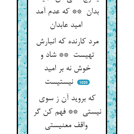
بدان ** که عدم آمد
امید عابدان
مرد کارنده که انبارش
تهیست ** شاد و
خوش نه بر امید
نیستیست
1020
که بروید آن ز سوی
نیستی ** فهم کن گر
واقف معنیستی