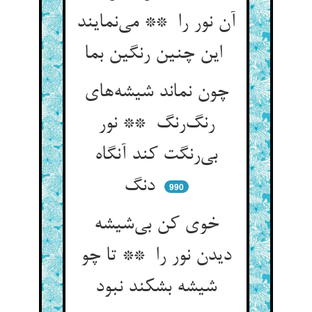
آن نور را ** می‌نمایند
این چنین رنگین بما
چون نماند شیشه‌های
رنگ‌رنگ ** نور
بی‌رنگت کند آنگاه
دنگ
990
خوی کن بی‌شیشه
دیدن نور را ** تا چو
شیشه بشکند نبود