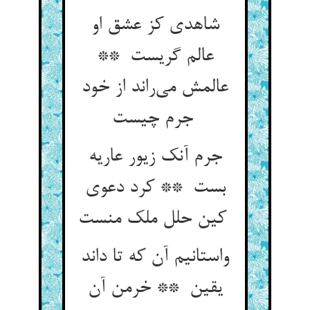
شاهدی کز عشق او
عالم گریست **
عالمش می‌راند از خود
جرم چیست
جرم آنک زیور عاریه
بست ** کرد دعوی
کین حلل ملک منست
واستانیم آن که تا داند
یقین ** خرمن آن