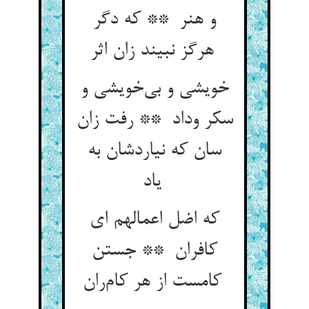
و هنر ** که دگر
هرگز نبیند زان اثر
خویشی و بی‌خویشی و
سکر وداد ** رفت زان
سان که نیاردشان به
یاد
که اضل اعمالهم ای
کافران ** جستن
کامست از هر کام‌ران