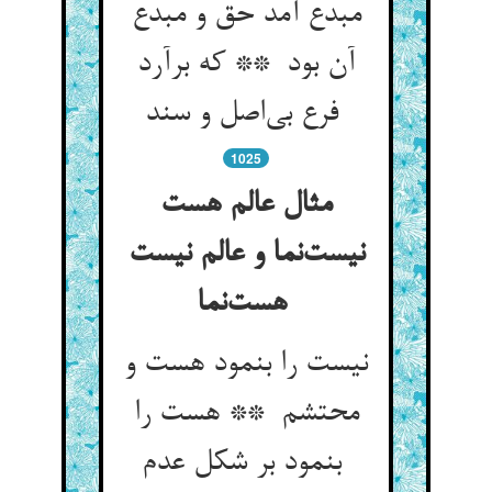
مبدع آمد حق و مبدع
آن بود ** که برآرد
فرع بی‌اصل و سند
1025
مثال عالم هست
نیست‌نما و عالم نیست
هست‌نما
نیست را بنمود هست و
محتشم ** هست را
بنمود بر شکل عدم