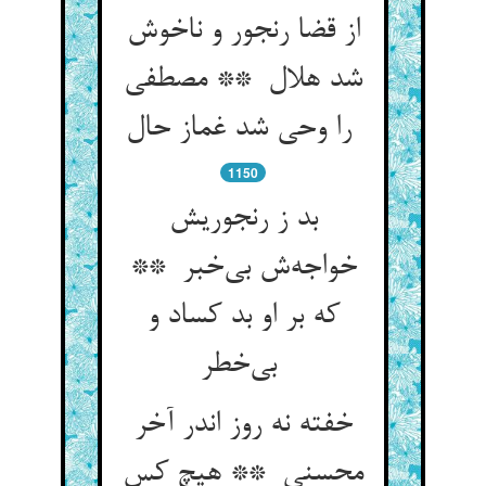
از قضا رنجور و ناخوش
شد هلال ** مصطفی
را وحی شد غماز حال
1150
بد ز رنجوریش
خواجه‌ش بی‌خبر **
که بر او بد کساد و
بی‌خطر
خفته نه روز اندر آخر
محسنی ** هیچ کس