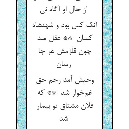
از حال او آگاه نی
آنک کس بود و شهنشاه
کسان ** عقل صد
چون قلزمش هر جا
رسان
وحیش آمد رحم حق
غم‌خوار شد ** که
فلان مشتاق تو بیمار
شد