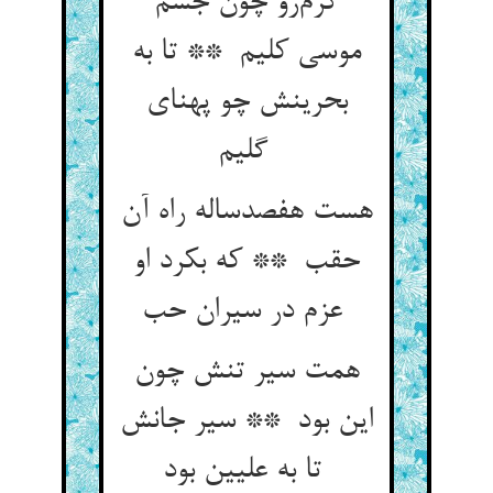
گرم‌رو چون جسم
موسی کلیم ** تا به
بحرینش چو پهنای
گلیم
هست هفصدساله راه آن
حقب ** که بکرد او
عزم در سیران حب
همت سیر تنش چون
این بود ** سیر جانش
تا به علیین بود