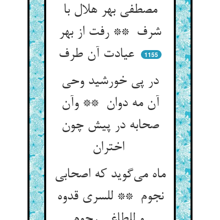
مصطفی بهر هلال با
شرف ** رفت از بهر
عیادت آن طرف
1155
در پی خورشید وحی
آن مه دوان ** وآن
صحابه در پیش چون
اختران
ماه می‌گوید که اصحابی
نجوم ** للسری قدوه
و للطاغی رجوم