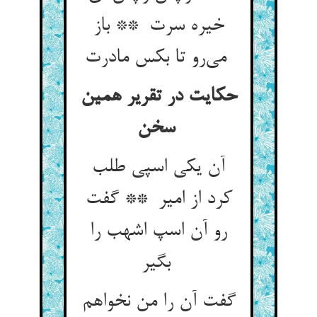
خیره سرت ** باز
می‌رو تا بکس مادرت
حکایت در تقریر همین
سخن
آن یکی اسپی طلب
کرد از امیر ** گفت
رو آن اسپ اشهب را
بگیر
گفت آن را من نخواهم