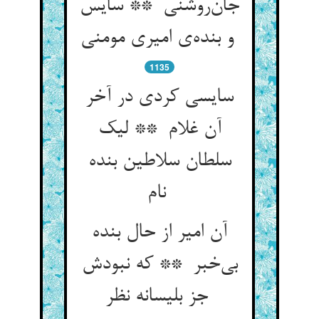
جان‌روشنی ** سایس
و بنده‌ی امیری مومنی
1135
سایسی کردی در آخر
آن غلام ** لیک
سلطان سلاطین بنده
نام
آن امیر از حال بنده
بی‌خبر ** که نبودش
جز بلیسانه نظر