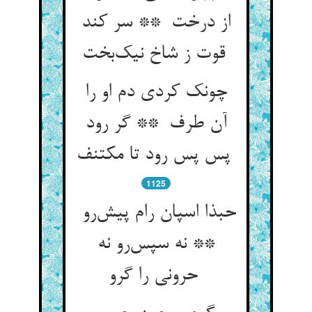
از درخت ** سر کند
قوت ز شاخ نیک‌بخت
چونک کردی دم او را
آن طرف ** گر رود
پس پس رود تا مکتنف
1125
حبذا اسپان رام پیش‌رو
** نه سپس‌رو نه
حرونی را گرو