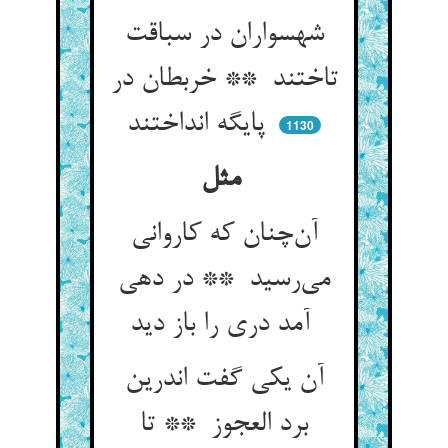
شهسواران در سباقت
تاختند ** خربطان در
پایگه انداختند
1130
مثل
آن‌چنان که کاروانی
می‌رسید ** در دهی
آمد دری را باز دید
آن یکی گفت اندرین
برد العجوز ** تا