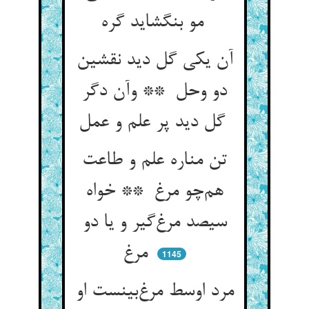
مو بنگشاید گره
آن یکی گل دید نقشین
دو وحل ** وآن دگر
گل دید پر علم و عمل
تن مناره علم و طاعت
هم‌چو مرغ ** خواه
سیصد مرغ‌گیر و یا دو
مرغ
1145
مرد اوسط مرغ‌بینست او