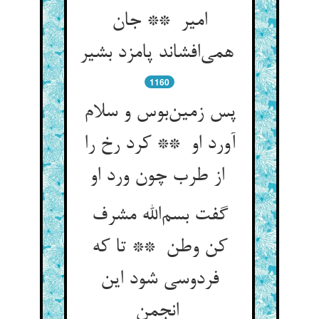
امیر ** جان
همی‌افشاند پامزد بشیر
1160
پس زمین‌بوس و سلام
آورد او ** کرد رخ را
از طرب چون ورد او
گفت بسم‌الله مشرف
کن وطن ** تا که
فردوسی شود این
انجمن