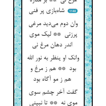
مرغ نی ** بر مناره
شاه‌بازی پر فنی
1140
وان دوم می‌دید مرغی
پرزنی ** لیک موی
اندر دهان مرغ نی
وانک او ینظر به نور الله
بود ** هم ز مرغ و
هم ز مو آگاه بود
گفت آخر چشم سوی
موی نه ** تا نبینی