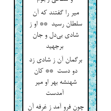
میر را گفتند که آن
سلطان رسید ** او ز
شادی بی‌دل و جان
برجهید
برگمان آن ز شادی زد
دو دست ** کان
شهنشه بهر او میر
آمدست
چون فرو آمد ز غرفه آن