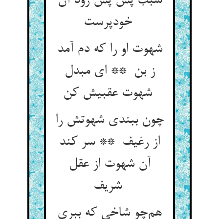
سبب پس پس رود آن
خودپرست
شهوت او را که دم آمد
ز بن ** ای مبدل
شهوت عقبیش کن
چون ببندی شهوتش را
از رغیف ** سر کند
آن شهوت از عقل
شریف
هم‌چو شاخی که ببری