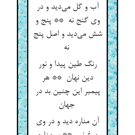
آب و گل می‌دید و در
وی گنج نه ** پنج و
شش می‌دید و اصل پنج
نه
رنگ طین پیدا و نور
دین نهان ** هر
پیمبر این چنین بد در
جهان
آن مناره دید و در وی