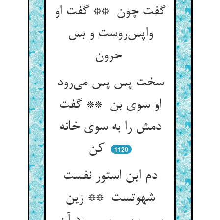
گفت چون ** گفت او
واپس‌روست و بس
حرون
سخت پس پس می‌رود
او سوی بن ** گفت
دمش را به سوی خانه
کن
1120
دم این استور نفست
شهوتست ** زین