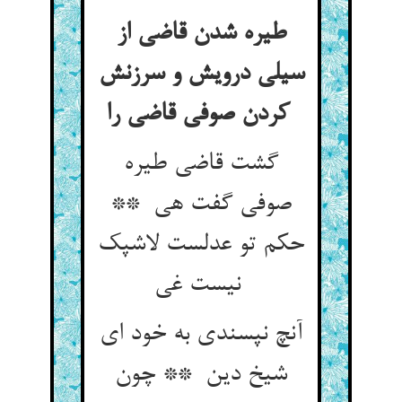
طیره شدن قاضی از
سیلی درویش و سرزنش
کردن صوفی قاضی را
گشت قاضی طیره
صوفی گفت هی **
حکم تو عدلست لاشپک
نیست غی
آنچ نپسندی به خود ای
شیخ دین ** چون