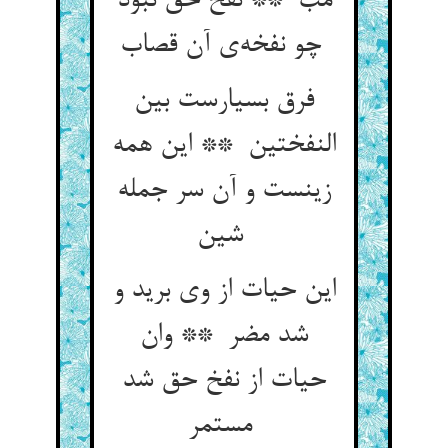
مب ** نفخ حق نبود
چو نفخه‌ی آن قصاب
فرق بسیارست بین
النفختین ** این همه
زینست و آن سر جمله
شین
این حیات از وی برید و
شد مضر ** وان
حیات از نفخ حق شد
مستمر