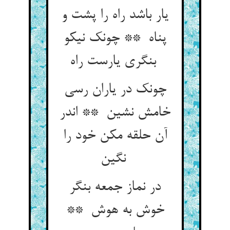
یار باشد راه را پشت و
پناه ** چونک نیکو
بنگری یارست راه
چونک در یاران رسی
خامش نشین ** اندر
آن حلقه مکن خود را
نگین
در نماز جمعه بنگر
خوش به هوش **