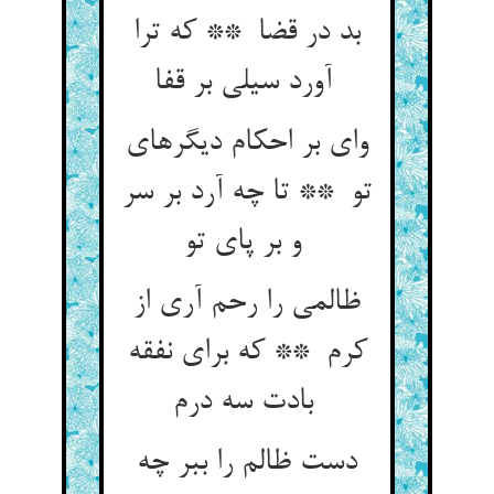
بد در قضا ** که ترا
آورد سیلی بر قفا
وای بر احکام دیگرهای
تو ** تا چه آرد بر سر
و بر پای تو
ظالمی را رحم آری از
کرم ** که برای نفقه
بادت سه درم
دست ظالم را ببر چه