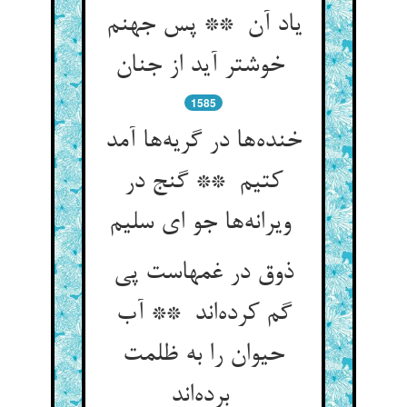
یاد آن ** پس جهنم
خوشتر آید از جنان
1585
خنده‌ها در گریه‌ها آمد
کتیم ** گنج در
ویرانه‌ها جو ای سلیم
ذوق در غمهاست پی
گم کرده‌اند ** آب
حیوان را به ظلمت
برده‌اند