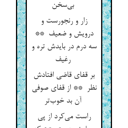
بی‌سخن
زار و رنجورست و
درویش و ضعیف **
سه درم در بایدش تره و
رغیف
بر قفای قاضی افتادش
نظر ** از قفای صوفی
آن بد خوب‌تر
راست می‌کرد از پی