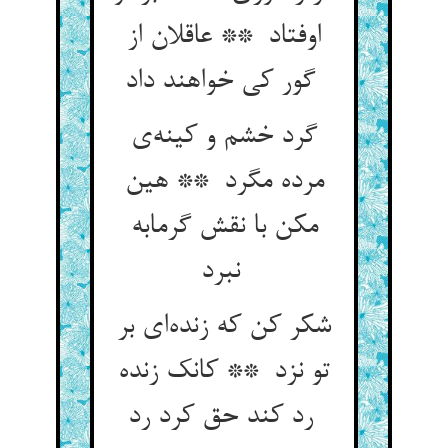
اوفتاد ** عاقلان از
گور کی خواهند داد
گرد خشم و کینه‌ی
مرده مگرد ** هین
مکن با نقش گرمابه
نبرد
شکر کن که زنده‌ای بر
تو نزد ** کانک زنده
رد کند حق کرد رد