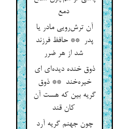
دمع
آن ترش‌رویی مادر یا
پدر ** حافظ فرزند
شد از هر ضرر
ذوق خنده دیده‌ای ای
خیره‌خند ** ذوق
گریه بین که هست آن
کان قند
چون جهنم گریه آرد