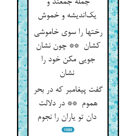
جمله جمعند و
یک‌اندیشه و خموش
رختها را سوی خاموشی
کشان ** چون نشان
جویی مکن خود را
نشان
گفت پیغامبر که در بحر
هموم ** در دلالت
دان تو یاران را نجوم
1595