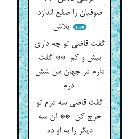
صوفیان را صفع اندازد
بلاش
1560
گفت قاضی تو چه داری
بیش و کم ** گفت
دارم در جهان من شش
درم
گفت قاضی سه درم تو
خرج کن ** آن سه
دیگر را به او ده