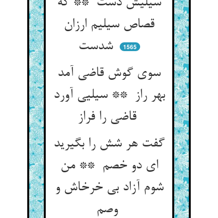
سیلیش دست ** که
قصاص سیلیم ارزان
شدست
1565
سوی گوش قاضی آمد
بهر راز ** سیلیی آورد
قاضی را فراز
گفت هر شش را بگیرید
ای دو خصم ** من
شوم آزاد بی خرخاش و
وصم