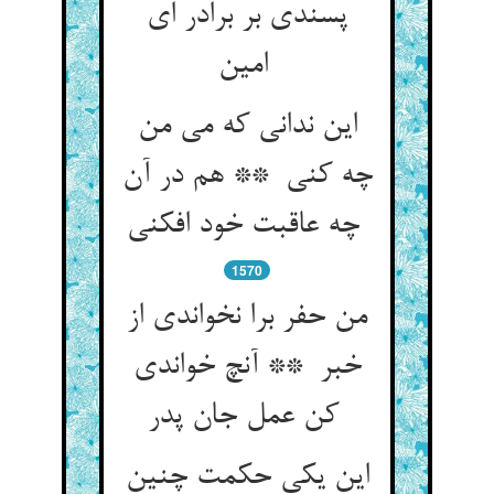
پسندی بر برادر ای
امین
این ندانی که می من
چه کنی ** هم در آن
چه عاقبت خود افکنی
1570
من حفر برا نخواندی از
خبر ** آنچ خواندی
کن عمل جان پدر
این یکی حکمت چنین