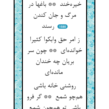
خیره‌خند ** باغها در
مرگ و جان کندن
رسند
1580
ز امر حق وابکوا کثیرا
خوانده‌ای ** چون سر
بریان چه خندان
مانده‌ای
روشنی خانه باشی
هم‌چو شمع ** گر فرو
پاشی تو هم‌چون شمع