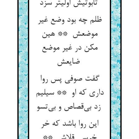
تابوتیش اولیتر سزد
ظلم چه بود وضع غیر
موضعش ** هین
مکن در غیر موضع
ضایعش
گفت صوفی پس روا
داری که او ** سیلیم
زد بی‌قصاص و بی‌تسو
این روا باشد که خر
خرسی قلاش **