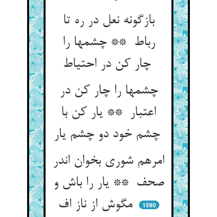
بازگونه نعل در ره تا
رباط ** چشمها را
چار کن در احتیاط
چشمها را چار کن در
اعتبار ** یار کن با
چشم خود دو چشم یار
امرهم شوری بخوان اندر
صحف ** یار را باش و
مگوش از ناز اف
1590