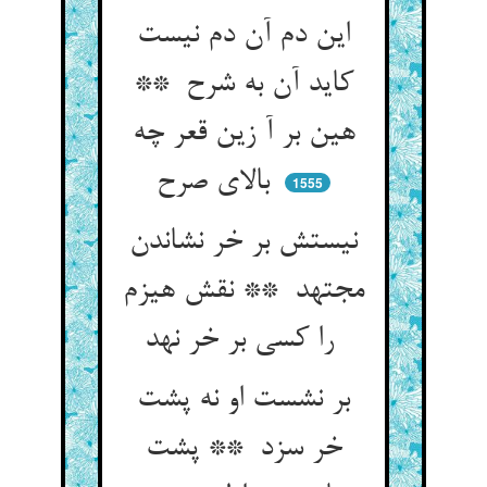
این دم آن دم نیست
کاید آن به شرح **
هین بر آ زین قعر چه
بالای صرح
1555
نیستش بر خر نشاندن
مجتهد ** نقش هیزم
را کسی بر خر نهد
بر نشست او نه پشت
خر سزد ** پشت