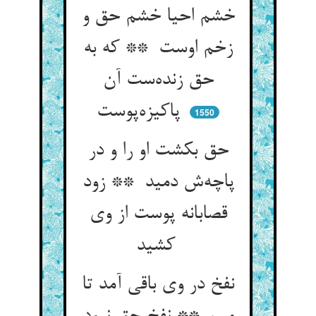
خشم احیا خشم حق و
زخم اوست ** که به
حق زنده‌ست آن
پاکیزه‌پوست
1550
حق بکشت او را و در
پاچه‌ش دمید ** زود
قصابانه پوست از وی
کشید
نفخ در وی باقی آمد تا