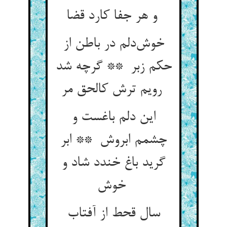
و هر جفا کارد قضا
خوش‌دلم در باطن از
حکم زبر ** گرچه شد
رویم ترش کالحق مر
این دلم باغست و
چشمم ابروش ** ابر
گرید باغ خندد شاد و
خوش
سال قحط از آفتاب