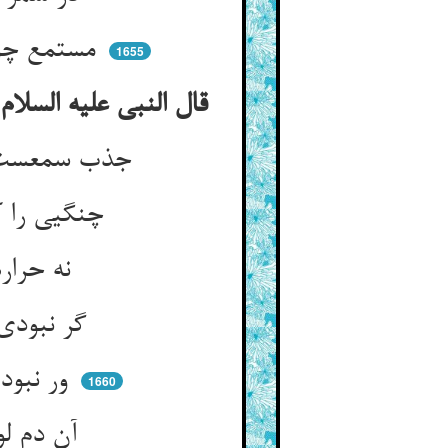
مستمع چون یافت جاذب زان وفود ** جمله اجزااش حکایت گشته بود
1655
قال النبی علیه السلام ان الله تعالی یلقن الحکمة علی لسان الواعظین بقدر همم المستمعین
جذب سمعست ار کسی را خوش لبیست ** گرمی و جد معلم از صبیست
چنگیی را کو نوازد بیست و چار ** چون نیابد گوش گردد چنگ بار
نه حراره یادش آید نه غزل ** نه ده انگشتش بجنبد در عمل
گر نبودی گوشهای غیب‌گیر ** وحی ناوردی ز گردون یک بشیر
ور نبودی دیده‌های صنع‌بین ** نه فلک گشتی نه خندیدی زمین
1660
آن دم لولاک این باشد که کار ** از برای چشم تیزست و نظار