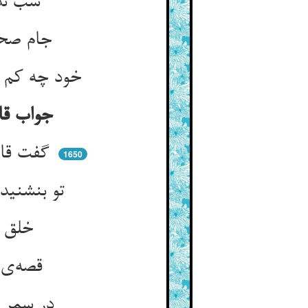
شب ندزدیدی چراغ روز را ** دی نبردی باغ عیش آموز را
جام صحت را نبودی سنگ تب ** آمنی با خوف ناوردی کرب
خود چه کم گشتی ز جود و رحمتش ** گر نبودی خرخشه در نعمتش
جواب قاضی سال صوفی را و قصه‌ی ترک و درزی را مثل آوردن
گفت قاضی بس تهی‌رو صوفیی ** خالی از فطنت چو کاف کوفیی
1650
تو بنشنیدی که آن پر قند لب ** غدر خیاطان همی‌گفتی به شب
خلق را در دزدی آن طایفه ** می‌نمود افسانه‌های سالفه
قصه‌ی پاره‌ربایی در برین ** می حکایت کرد او با آن و این
در سمر می‌خواند دزدی‌نامه‌ای ** گرد او جمع آمده هنگامه‌ای