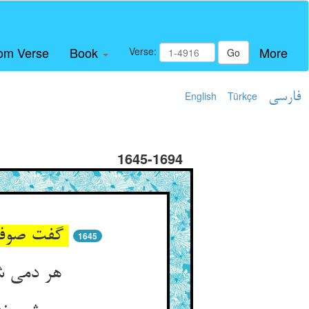
om Verse
Book
More
Verse:
Go
فارسی
Türkçe
English
1645-1694
گفت صوفی که چه بودی کین جهان ** ابروی رحمت گشادی جاودان
1645
هر دمی شوری نیاوردی به پیش ** بر نیاوردی ز تلوینهاش نیش