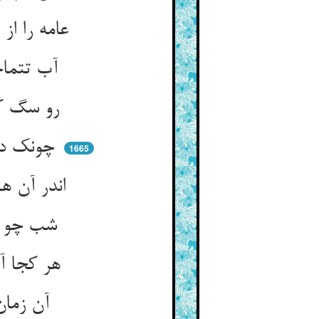
عامه را از عشق هم‌خوابه و طبق ** کی بود پروای عشق صنع حق
آب تتماجی نریزی در تغار ** تا سگی چندی نباشد طعمه‌خوار
رو سگ کهف خداوندیش باش ** تا رهاند زین تغارت اصطفاش
چونک دزدیهای بی‌رحمانه گفت ** کی کنند آن درزیان اندر نهفت
1665
اندر آن هنگامه ترکی از خطا ** سخت طیره شد ز کشف آن غطا
شب چو روز رستخیز آن رازها ** کشف می‌کرد از پی اهل نهی
هر کجا آیی تو در جنگی فراز ** بینی آنجا دو عدو در کشف راز
آن زمان را محشر مذکور دان ** وان گلوی رازگو را صور دان