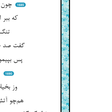
چون بدید از وی نوای بلبلی ** پیشش افکند اطلس استنبلی
1685
که ببر این را قبای روز جنگ ** زیر نافم واسع و بالاش تنگ
تنگ بالا بهر جسم‌آرای را ** زیر واسع تا نگیرد پای را
گفت صد خدمت کنم ای ذو وداد ** در قبولش دست بر دیده نهاد
پس بپیمود و بدید او روی کار ** بعد از آن بگشاد لب را در فشار
از حکایتهای میران دگر ** وز کرمها و عطاء آن نفر
1690
وز بخیلان و ز تحشیراتشان ** از برای خنده هم داد او نشان
هم‌چو آتش کرد مقراضی برون ** می‌برید و لب پر افسانه و فسون