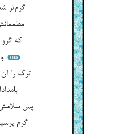
گرم‌تر شد ترک و بست آنجا گرو ** که نیارد برد نی کهنه نی نو
مطمعانش گرم‌تر کردند زود ** او گرو بست و رهان را بر گشود
که گرو این مرکب تازی من ** بدهم ار دزدد قماشم او به فن
ور نتواند برد اسپی از شما ** وا ستانم بهر رهن مبتدا
1680
ترک را آن شب نبرد از غصه خواب ** با خیال دزد می‌کرد او حراب
بامدادان اطلسی زد در بغل ** شد به بازار و دکان آن دغل
پس سلامش کرد گرم و اوستاد ** جست از جا لب به ترحیبش گشاد
گرم پرسیدش ز حد ترک بیش ** تا فکند اندر دل او مهر خویش