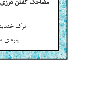
مضاحک گفتن درزی و 
ترک خندیدن گرفت از داستان ** چشم تنگش گشت بسته آن زمان
پاره‌ای دزدید و کردش زیر ران ** از جز حق از همه احیا نهان