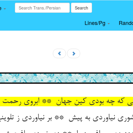
le
Search
Lines/Pg
Rand