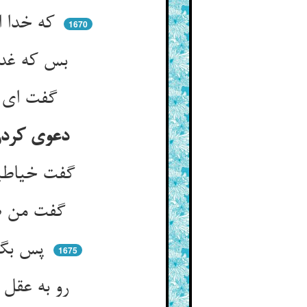
که خدا اسباب خشمی ساختست ** وآن فضایح را بکوی انداختست
1670
بس که غدر درزیان را ذکر کرد ** حیف آمد ترک را و خشم و درد
گفت ای قصاص در شهر شما ** کیست استاتر درین مکر و دغا
دعوی کردن ترک و گرو بستن او کی درزی از من چیزی نتواند بردن
گفت خیاطیست نامش پور شش ** اندرین چستی و دزدی خلق‌کش
گفت من ضامن که با صد اضطراب ** او نیارد برد پیشم رشته‌تاب
پس بگفتندش که از تو چست‌تر ** مات او گشتند در دعوی مپر
1675
رو به عقل خود چنین غره مباش ** که شوی یاوه تو در تزویرهاش