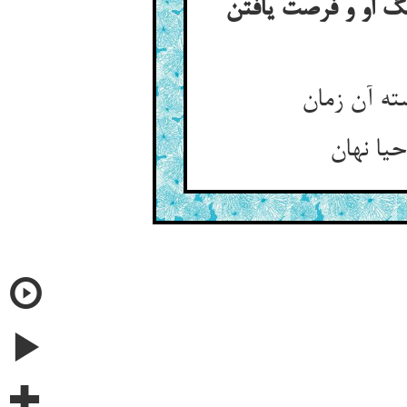
گ او و فرصت یافتن