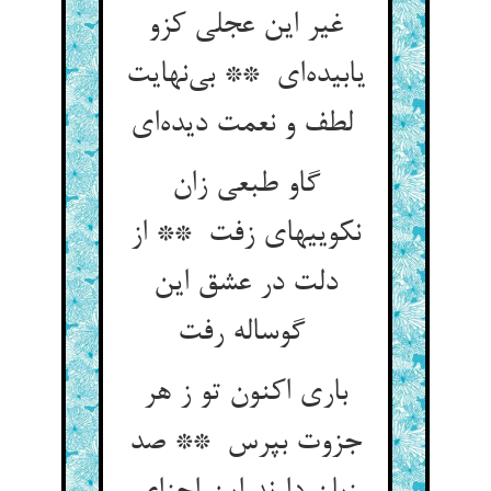
غیر این عجلی کزو
یابیده‌ای ** بی‌نهایت
لطف و نعمت دیده‌ای
گاو طبعی زان
نکوییهای زفت ** از
دلت در عشق این
گوساله رفت
باری اکنون تو ز هر
جزوت بپرس ** صد