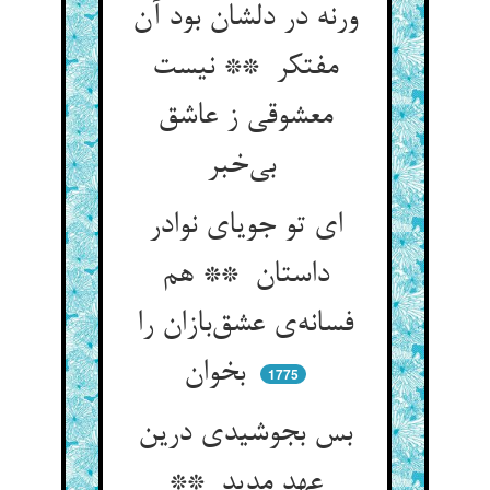
ورنه در دلشان بود آن
مفتکر ** نیست
معشوقی ز عاشق
بی‌خبر
ای تو جویای نوادر
داستان ** هم
فسانه‌ی عشق‌بازان را
بخوان
1775
بس بجوشیدی درین
عهد مدید **