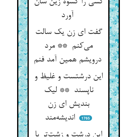
کسی را کسوه زین سان
آورد
گفت ای زن یک سالت
می‌کنم ** مرد
درویشم همین آمد فنم
این درشتست و غلیظ و
ناپسند ** لیک
بندیش ای زن
اندیشه‌مند
1765
این درشت و زشت‌تر یا