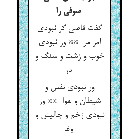
صوفی را
گفت قاضی گر نبودی
امر مر ** ور نبودی
خوب و زشت و سنگ و
در
ور نبودی نفس و
شیطان و هوا ** ور
نبودی زخم و چالیش و
وغا