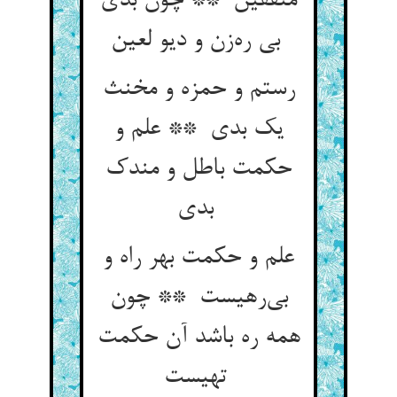
منفقین ** چون بدی
بی ره‌زن و دیو لعین
رستم و حمزه و مخنث
یک بدی ** علم و
حکمت باطل و مندک
بدی
علم و حکمت بهر راه و
بی‌رهیست ** چون
همه ره باشد آن حکمت
تهیست