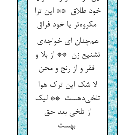
خود طلاق ** این ترا
مکروه‌تر یا خود فراق
هم‌چنان ای خواجه‌ی
تشنیع زن ** از بلا و
فقر و از رنج و محن
لا شک این ترک هوا
تلخی‌دهست ** لیک
از تلخی بعد حق
بهست