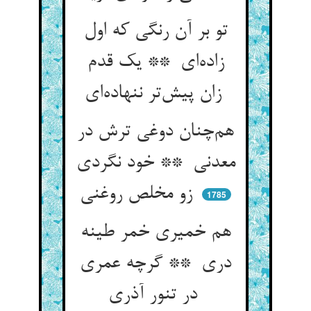
تو بر آن رنگی که اول
زاده‌ای ** یک قدم
زان پیش‌تر ننهاده‌ای
هم‌چنان دوغی ترش در
معدنی ** خود نگردی
زو مخلص روغنی
1785
هم خمیری خمر طینه
دری ** گرچه عمری
در تنور آذری