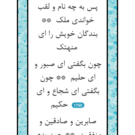
پس به چه نام و لقب
خواندی ملک **
بندگان خویش را ای
منهتک
چون بگفتی ای صبور و
ای حلیم ** چون
بگفتی ای شجاع و ای
حکیم
1750
صابرین و صادقین و