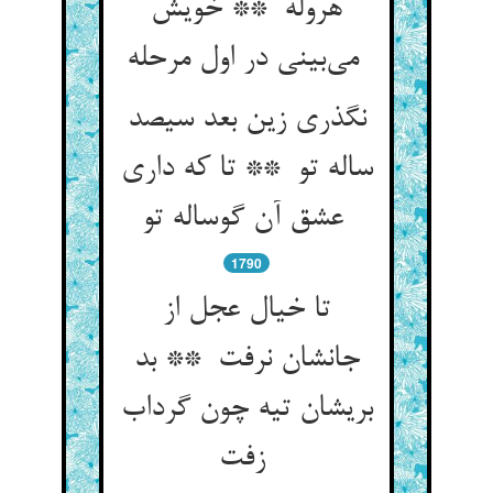
هروله ** خویش
می‌بینی در اول مرحله
نگذری زین بعد سیصد
ساله تو ** تا که داری
عشق آن گوساله تو
1790
تا خیال عجل از
جانشان نرفت ** بد
بریشان تیه چون گرداب
زفت