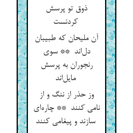
ذوق تو پرسش
کردنست
آن ملیحان که طبیبان
دل‌اند ** سوی
رنجوران به پرسش
مایل‌اند
وز حذر از ننگ و از
نامی کنند ** چاره‌ای
سازند و پیغامی کنند