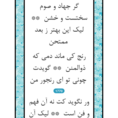
گر جهاد و صوم
سختست و خشن **
لیک این بهتر ز بعد
ممتحن
رنج کی ماند دمی که
ذوالمنن ** گویدت
چونی تو ای رنجور من
1770
ور نگوید کت نه آن فهم
و فن است ** لیک آن