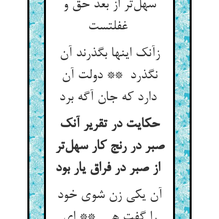
سهل‌تر از بعد حق و
غفلتست
زآنک اینها بگذرند آن
نگذرد ** دولت آن
دارد که جان آگه برد
حکایت در تقریر آنک
صبر در رنج کار سهل‌تر
از صبر در فراق یار بود
آن یکی زن شوی خود
را گفت هی ** ای