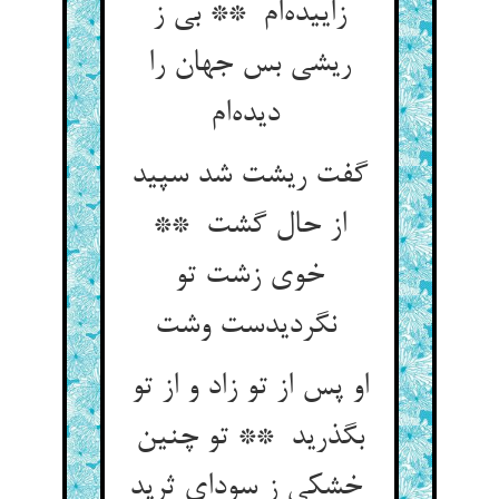
زاییده‌ام ** بی ز
ریشی بس جهان را
دیده‌ام
گفت ریشت شد سپید
از حال گشت **
خوی زشت تو
نگردیدست وشت
او پس از تو زاد و از تو
بگذرید ** تو چنین
خشکی ز سودای ثرید