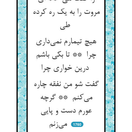
مروت را به یک ره کرده
طی
هیچ تیمارم نمی‌داری
چرا ** تا بکی باشم
درین خواری چرا
گفت شو من نفقه چاره
می‌کنم ** گرچه
عورم دست و پایی
می‌زنم
1760