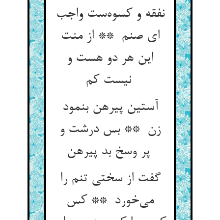
نفقه و کسوه‌ست واجب
ای صنم ** از منت
این هر دو هست و
نیست کم
آستین پیرهن بنمود
زن ** بس درشت و
پر وسخ بد پیرهن
گفت از سختی تنم را
می‌خورد ** کس