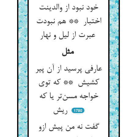
خود نبود از والدینت
اختبار ** هم نبودت
عبرت از لیل و نهار
مثل
عارفی پرسید از آن پیر
کشیش ** که توی
خواجه مسن‌تر یا که
ریش
1780
گفت نه من پیش ازو