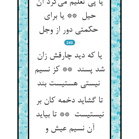
یا پی تعلیم می‌کرد آن
حیل ** یا برای
حکمتی دور از وجل
240
یا که دید چارقش زان
شد پسند ** کز نسیم
نیستی هستیست بند
تا گشاید دخمه کان بر
نیستیست ** تا بیاید
آن نسیم عیش و