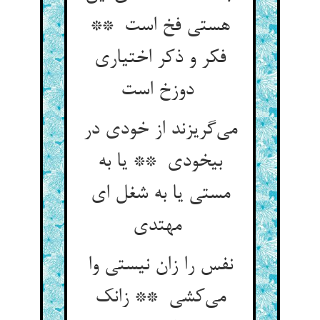
هستی فخ است **
فکر و ذکر اختیاری
دوزخ است
می‌گریزند از خودی در
بیخودی ** یا به
مستی یا به شغل ای
مهتدی
نفس را زان نیستی وا
می‌کشی ** زانک