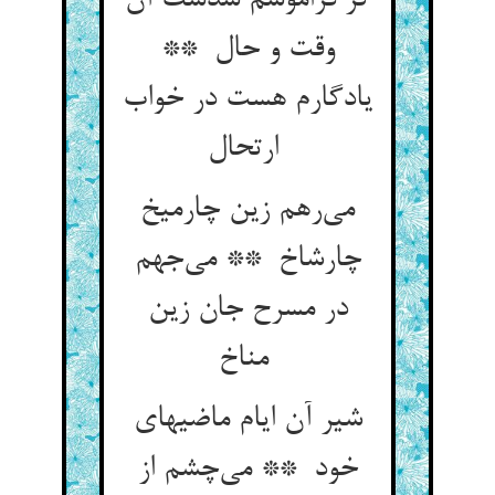
گر فراموشم شدست آن
وقت و حال **
یادگارم هست در خواب
ارتحال
می‌رهم زین چارمیخ
چارشاخ ** می‌جهم
در مسرح جان زین
مناخ
شیر آن ایام ماضیهای
خود ** می‌چشم از