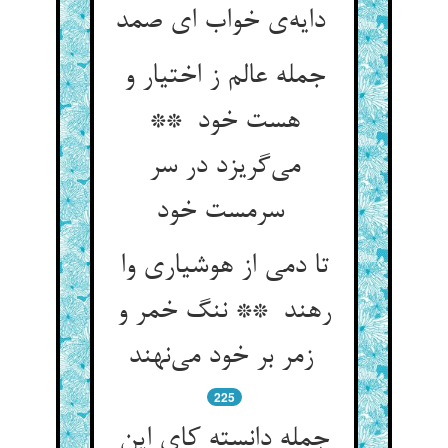
دایه‌ی خواب ای صمد
جمله عالم ز اختیار و
هست خود **
می‌گریزد در سر
سرمست خود
تا دمی از هوشیاری وا
رهند ** ننگ خمر و
زمر بر خود می‌نهند
225
جمله دانسته کای این