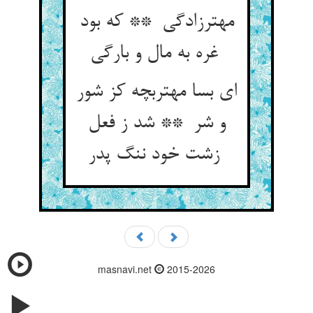
مهترزادگی ** که بود
غره به مال و بارگی
ای بسا مهتربچه کز شور
و شر ** شد ز فعل
زشت خود ننگ پدر
masnavi.net
2015-2026