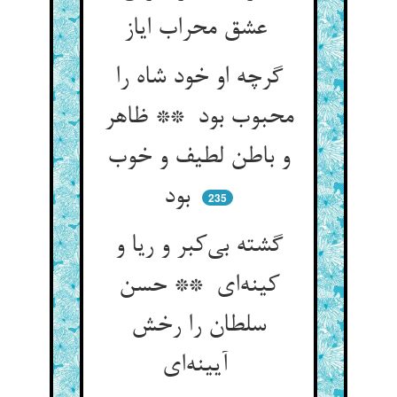
عشق محراب ایاز
گرچه او خود شاه را
محبوب بود ** ظاهر
و باطن لطیف و خوب
بود
235
گشته بی‌کبر و ریا و
کینه‌ای ** حسن
سلطان را رخش
آیینه‌ای