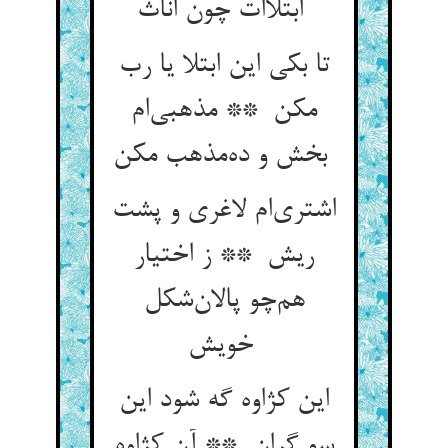
ابتلاات چون اناث
تا بکی این ابتلا یا رب
مکن ** مذهبی‌ام
بخش و ده‌مذهب مکن
اشتری‌ام لاغری و پشت
ریش ** ز اختیار
هم‌چو پالان‌شکل
خویش
این کژاوه گه شود این
سو گران ** آن کژاوه