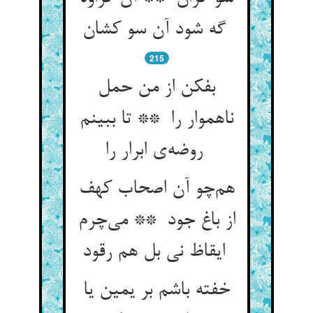
گه شود آن سو کشان
215
بفکن از من حمل
ناهموار را ** تا ببینم
روضه‌ی ابرار را
هم‌چو آن اصحاب کهف
از باغ جود ** می‌چرم
ایقاظ نی بل هم رقود
خفته باشم بر یمین یا