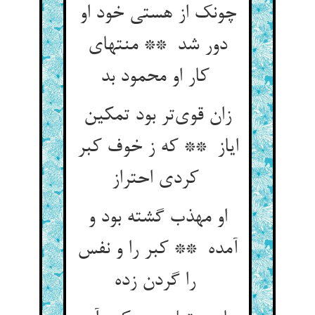
چونک از هستی خود او
دور شد ** منتهای
کار او محمود بد
زان قوی‌تر بود تمکین
ایاز ** که ز خوف کبر
کردی احتراز
او مهذب گشته بود و
آمده ** کبر را و نفس
را گردن زده