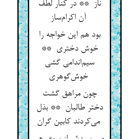
ناز ** در کنار لطف
آن اکرام‌ساز
بود هم این خواجه را
خوش دختری **
سیم‌اندامی گشی
خوش‌گوهری
چون مراهق گشت
دختر طالبان ** بذل
می‌کردند کابین گران