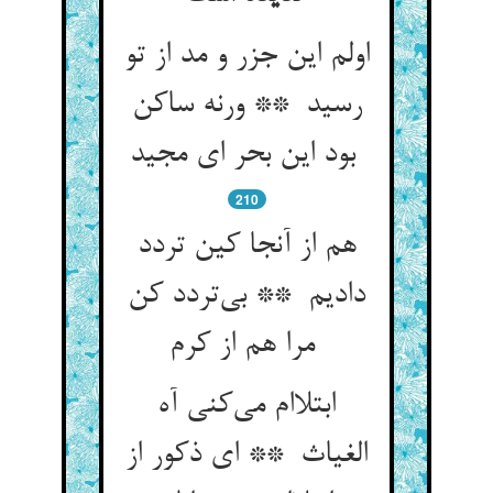
اولم این جزر و مد از تو
رسید ** ورنه ساکن
بود این بحر ای مجید
210
هم از آنجا کین تردد
دادیم ** بی‌تردد کن
مرا هم از کرم
ابتلاام می‌کنی آه
الغیاث ** ای ذکور از