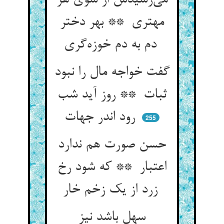
می‌رسیدش از سوی هر
مهتری ** بهر دختر
دم به دم خوزه‌گری
گفت خواجه مال را نبود
ثبات ** روز آید شب
رود اندر جهات
255
حسن صورت هم ندارد
اعتبار ** که شود رخ
زرد از یک زخم خار
سهل باشد نیز