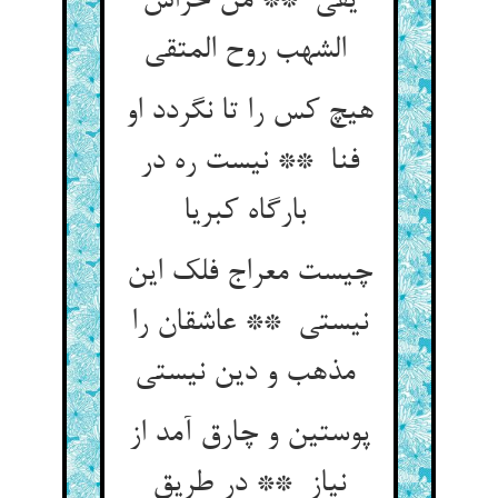
یقی ** من حراس
الشهب روح المتقی
هیچ کس را تا نگردد او
فنا ** نیست ره در
بارگاه کبریا
چیست معراج فلک این
نیستی ** عاشقان را
مذهب و دین نیستی
پوستین و چارق آمد از
نیاز ** در طریق