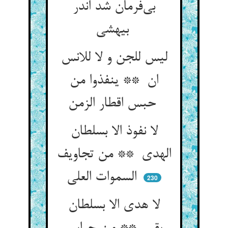
بی‌فرمان شد اندر
بیهشی
لیس للجن و لا للانس
ان ** ینفذوا من
حبس اقطار الزمن
لا نفوذ الا بسلطان
الهدی ** من تجاویف
السموات العلی
230
لا هدی الا بسلطان