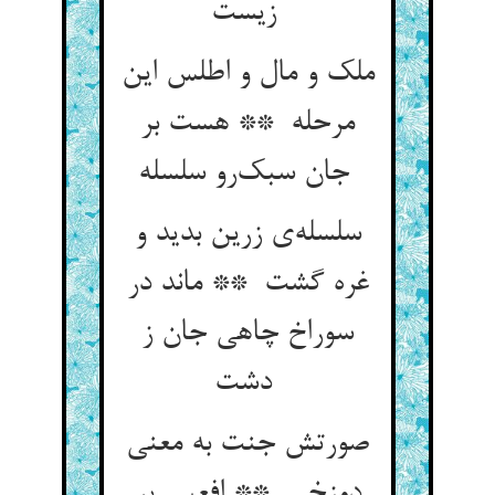
زیست
ملک و مال و اطلس این
مرحله ** هست بر
جان سبک‌رو سلسله
سلسله‌ی زرین بدید و
غره گشت ** ماند در
سوراخ چاهی جان ز
دشت
صورتش جنت به معنی
دوزخی ** افعیی پر