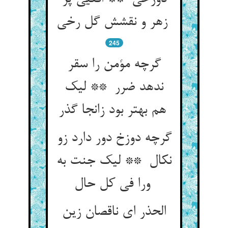
زهر و نقشش گل رخی
245
گرچه مؤمن را سقر
ندهد ضرر ** لیک
هم بهتر بود زانجا گذر
گرچه دوزخ دور دارد زو
نکال ** لیک جنت به
ورا فی کل حال
الحذر ای ناقصان زین