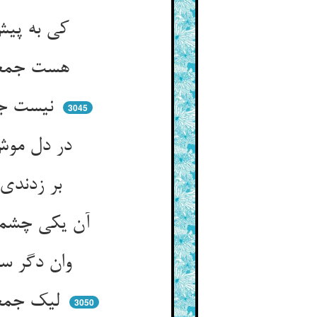
کی به پیش آیند موشان ای فلان ** نیست جمعیت درون جانشان
هست جمعیت به صورتها فشار ** جمع معنی خواه هین از کردگار
نیست جمعیت ز بسیاری جسم ** جسم را بر باد قایم دان چو اسم
3045
در دل موش ار بدی جمعیتی ** جمع گشتی چند موش از حمیتی
بر زدندی چون فدایی حمله‌ای ** خویش را بر گربه‌ی بی‌مهله‌ای
آن یکی چشمش بکندی از ضراب ** وان دگر گوشش دریدی هم به ناب
وان دگر سوراخ کردی پهلوش ** از جماعت گم شدی بیرون شوش
لیک جمعیت ندارد جان موش ** بجهد از جانش به بانگ گربه هوش
3050