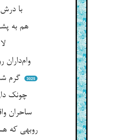
با درش بود آن غریب آموخته ** وام بی‌حد از عطایش توخته
هم به پشت آن کریم او وام کرد ** که ببخششهاش واثق بود مرد
لا ابالی گشته زو و وام‌جو ** بر امید قلزم اکرام‌خو
وام‌داران روترش او شادکام ** هم‌چو گل خندان از آن روض الکرام
گرم شد پشتش ز خورشید عرب ** چه غمستش از سبال بولهب
3025
چونک دارد عهد و پیوند سحاب ** کی دریغ آید ز سقایانش آب
ساحران واقف از دست خدا ** کی نهند این دست و پا را دست و پا
روبهی که هست زان شیرانش پشت ** بشکند کله‌ی پلنگان را به مشت