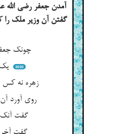
آمدن جعفر رضی الله عن
گفتن آن وزیر ملک را 
چونک جعفر رفت سوی قلعه‌ای ** قلعه پیش کام خشکش جرعه‌ای
یک سواره تاخت تا قلعه بکر ** تا در قلعه ببستند از حذر
3030
زهره نه کس را که پیش آید به جنگ ** اهل کشتی را چه زهره با نهنگ
روی آورد آن ملک سوی وزیر ** که چه چاره‌ست اندرین وقت ای مشیر
گفت آنک ترک گویی کبر و فن ** پیش او آیی به شمشیر و کفن
گفت آخر نه یکی مردیست فرد ** گفت منگر خوار در فردی مرد