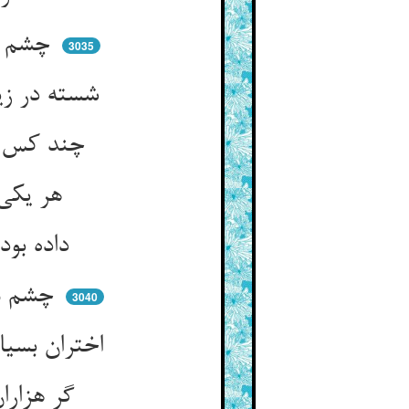
چشم بگشا قلعه را بنگر نکو ** هم‌چو سیمابست لرزان پیش او
3035
شسته در زین آن‌چنان محکم‌پیست ** گوییا شرقی و غربی با ویست
چند کس هم‌چون فدایی تاختند ** خویشتن را پیش او انداختند
هر یکی را او بگرزی می‌فکند ** سر نگوسار اندر اقدام سمند
داده بودش صنع حق جمعیتی ** که همی‌زد یک تنه بر امتی
چشم من چون دید روی آن قباد ** کثرت اعداد از چشمم فتاد
3040
اختران بسیار و خورشید ار یکیست ** پیش او بنیاد ایشان مندکیست
گر هزاران موش پیش آرند سر ** گربه را نه ترس باشد نه حذر