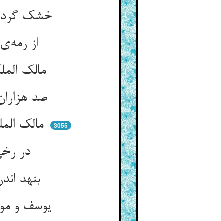
خشک گردد موش زان گربه‌ی عیار ** گر بود اعداد موشان صد هزار
از رمه‌ی انبه چه غم قصاب را ** انبهی هش چه بندد خواب را
مالک الملک است جمعیت دهد ** شیر را تا بر گله‌ی گوران جهد
صد هزاران گور ده‌شاخ و دلیر ** چون عدم باشند پیش صول شیر
مالک الملک است بدهد ملک حسن ** یوسفی را تا بود چون ماء مزن
3055
در رخی بنهد شعاع اختری ** که شود شاهی غلام دختری
بنهد اندر روی دیگر نور خود ** که ببیند نیم‌شب هر نیک و بد
یوسف و موسی ز حق بردند نور ** در رخ و رخسار و در ذات الصدور