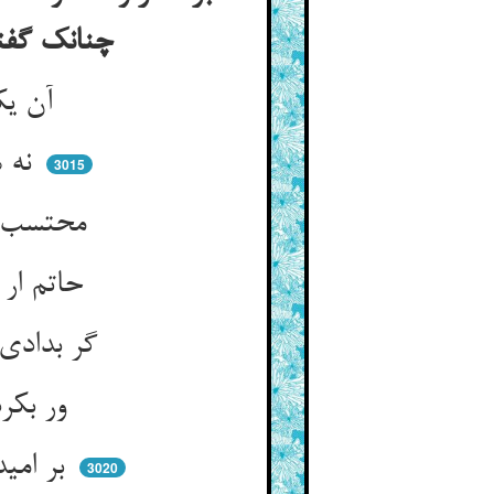
چنانک گفته‌اند لیس من مات فاستراح بمیت انما المیت میت الاحیاء
آن یکی درویش ز اطراف دیار ** جانب تبریز آمد وامدار
نه هزارش وام بد از زر مگر ** بود در تبریز بدرالدین عمر
3015
محتسب بد او به دل بحر آمده ** هر سر مویش یکی حاتم‌کده
حاتم ار بودی گدای او شدی ** سر نهادی خاک پای او شدی
گر بدادی تشنه را بحری زلال ** در کرم شرمنده بودی زان نوال
ور بکردی ذره‌ای را مشرقی ** بودی آن در همتش نالایقی
بر امید او بیامد آن غریب ** کو غریبان را بدی خویش و نسیب
3020