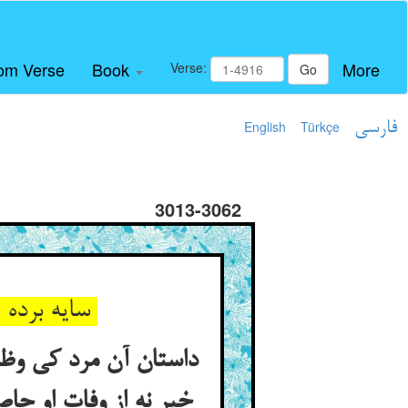
om Verse
Book
More
Verse:
Go
فارسی
Türkçe
English
3013-3062
سایه برده او و خاکش سایه‌مند ** صد هزاران زنده در سایه‌ی ویند
داستان آن مرد کی وظیف
خبر نه از وفات او حاص