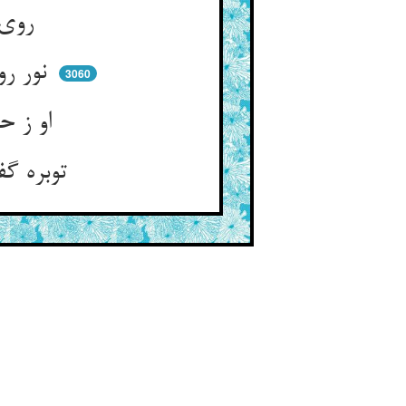
روی موسی بارقی انگیخته ** پیش رو او توبره آویخته
نور رویش آن‌چنان بردی بصر ** که زمرد از دو دیده‌ی مار کر
3060
او ز حق در خواسته تا توبره ** گردد آن نور قوی را ساتره
توبره گفت از گلیمت ساز هین ** کان لباس عارفی آمد امین