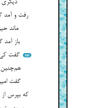
دیگری را گفت رو ای بوالعلا ** باز پرس از کاروان که تا کجا
رفت و آمد گفت تا سوی یمن ** گفت رختش چیست هان ای موتمن
ماند حیران گفت با میری دگر ** که برو وا پرس رخت آن نفر
باز آمد گفت از هر جنس هست ** اغلب آن کاسه‌های رازیست
گفت کی بیرون شدند از شهر ری ** ماند حیران آن امیر سست پی
395
هم‌چنین تا سی امیر و بیشتر ** سست‌رای و ناقص اندر کر و فر
گفت امیران را که من روزی جدا ** امتحان کردم ایاز خویش را
که بپرس از کاروان تا از کجاست ** او برفت این جمله وا پرسید راست