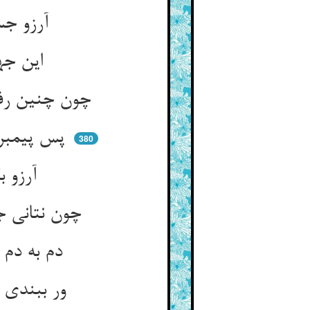
آرزو جستن بود بگریختن ** پیش عدلش خون تقوی ریختن
این جهان دامست و دانه‌آرزو ** در گریز از دامها روی آر زو
چون چنین رفتی بدیدی صد گشاد ** چون شدی در ضد آن دیدی فساد
پس پیمبر گفت استفتوا القلوب ** گر چه مفتیتان برون گوید خطوب
380
آرزو بگذار تا رحم آیدش ** آزمودی که چنین می‌بایدش
چون نتانی جست پس خدمت کنش ** تا روی از حبس او در گلشنش
دم به دم چون تو مراقب می‌شوی ** داد می‌بینی و داور ای غوی
ور ببندی چشم خود را ز احتجاب ** کار خود را کی گذارد آفتاب