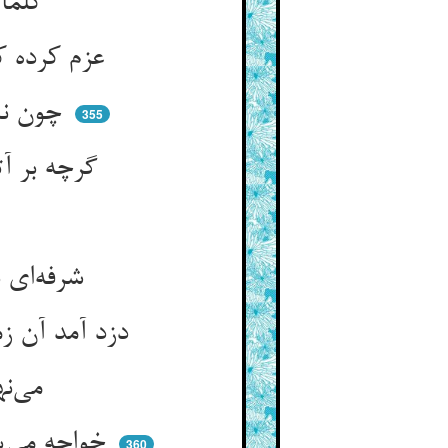
کلما هم اوقدوا نار الوغی ** اطفاء الله نارهم حتی انطفا
عزم کرده که دلا آنجا مه‌ایست ** گشته ناسی زانک اهل عزم نیست
چون نبودش تخم صدقی کاشته ** حق برو نسیان آن بگماشته
355
گرچه بر آتش‌زنه‌ی دل می‌زند ** آن ستاره‌ش را کف حق می‌کشد
شرفه‌ای بشنید در شب معتمد ** برگرفت آتش‌زنه که آتش زند
دزد آمد آن زمان پیشش نشست ** چون گرفت آن سوخته می‌کرد پست
می‌نهاد آنجا سر انگشت را ** تا شود استاره‌ی آتش فنا
خواجه می‌پنداشت کز خود می‌مرد ** این نمی‌دید او که دزدش می‌کشد
360