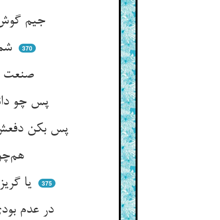
جیم گوش و عین چشم و میم فم ** چون بود بی‌کاتبی ای متهم
شمع روشن بی‌ز گیراننده‌ای ** یا بگیراننده‌ی داننده‌ای
370
صنعت خوب از کف شل ضریر ** باشد اولی یا بگیرایی بصیر
پس چو دانستی که قهرت می‌کند ** بر سرت دبوس محنت می‌زند
پس بکن دفعش چو نمرودی به جنگ ** سوی او کش در هوا تیری خدنگ
هم‌چو اسپاه مغل بر آسمان ** تیر می‌انداز دفع نزع جان
یا گریز از وی اگر توانی برو ** چون روی چون در کف اویی گرو
375
در عدم بودی نرستی از کفش ** از کف او چون رهی ای دست‌خوش