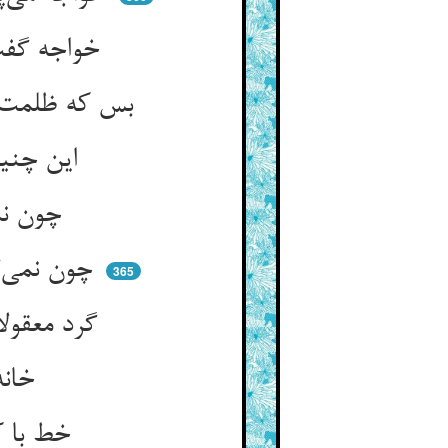
خواجه گفت این سوخته نمناک بود ** می‌مرد استاره از تریش زود
بس که ظلمت بود و تاریکی ز پیش ** می‌ندید آتش‌کشی را پیش خویش
این چنین آتش‌کشی اندر دلش ** دیده‌ی کافر نبیند از عمش
چون نمی‌داند دل داننده‌ای ** هست با گردنده گرداننده‌ای
چون نمی‌گویی که روز و شب به خود ** بی‌خداوندی کی آید کی رود
365
گرد معقولات می‌گردی ببین ** این چنین بی‌عقلی خود ای مهین
خانه با بنا بود معقول‌تر ** یا که بی‌بنا بگو ای کم‌هنر
خط با کاتب بود معقول‌تر ** یا که بی‌کاتب بیندیش ای پسر