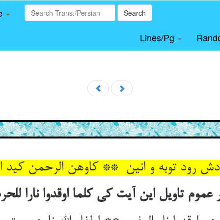
le
Search
Lines/Pg
Rand