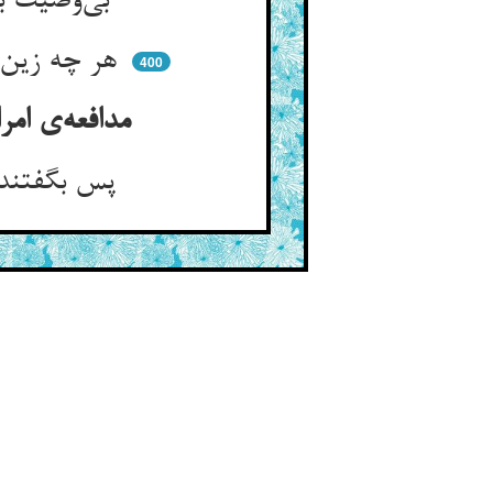
بی‌وصیت بی‌اشارت یک به یک ** حالشان دریافت بی ریبی و شک
هر چه زین سی میر اندر سی مقام ** کشف شد زو آن به یکدم شد تمام
400
مدافعه‌ی امرا آن حجت را به شبهه‌ی جبریانه و جواب دادن شاه ایشان را
پس بگفتند آن امیران کین فنیست ** از عنایتهاش کار جهد نیست