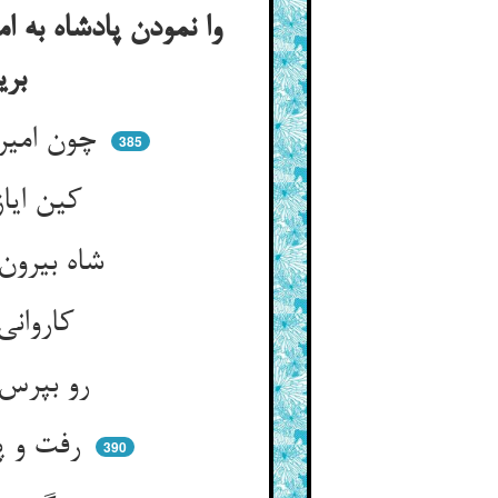
وا نمودن پادشاه به ا
بریشان بر وجهی کی ایشان را حجت و اعتراض نماند
چون امیران از حسد جوشان شدند ** عاقبت بر شاه خود طعنه زدند
385
کین ایاز تو ندارد سی خرد ** جامگی سی امیر او چون خورد
شاه بیرون رفت با آن سی امیر ** سوی صحرا و کهستان صیدگیر
کاروانی دید از دور آن ملک ** گفت امیری را برو ای متفک
رو بپرس آن کاروان را بر رصد ** کز کدامین شهر اندر می‌رسد
رفت و پرسید و بیامد که ز ری ** گفت عزمش تا کجا درماند وی
390