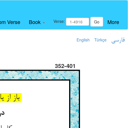
om Verse
Book
More
Verse:
Go
فارسی
Türkçe
English
352-401
باز از یادش رود توبه و انین ** کاوهن الرحمن کید الکاذبین
در عموم تاویل این آیت کی کلما اوقدوا نارا للحرب