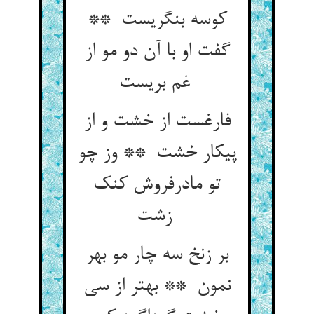
کوسه بنگریست **
گفت او با آن دو مو از
غم بریست
فارغست از خشت و از
پیکار خشت ** وز چو
تو مادرفروش کنک
زشت
بر زنخ سه چار مو بهر
نمون ** بهتر از سی