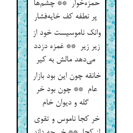
حمزه‌خوار ** چشم‌ها
پر نطفه کف خایه‌فشار
وانک ناموسیست خود از
زیر زیر ** غمزه دزدد
می‌دهد مالش به کیر
خانقه چون این بود بازار
عام ** چون بود خر
گله و دیوان خام
خر کجا ناموس و تقوی
از کجا ** خر چه داند