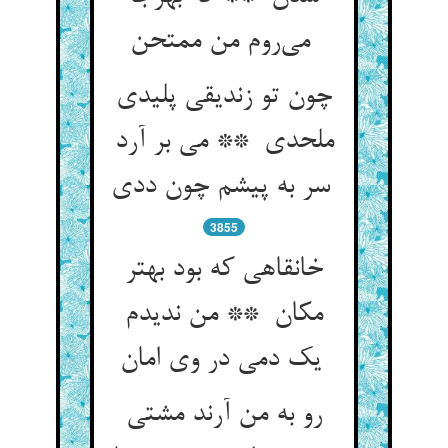
می‌روم من ممتحن
چون تو زندیقی پلیدی
ملحدی ** می بر آرد
سر به پیشم چون ددی
3855
خانقاهی که بود بهتر
مکان ** من ندیدم
یک دمی در وی امان
رو به من آرند مشتی