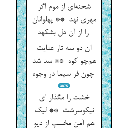
شحنه‌ای از موم اگر
مهری نهد ** پهلوانان
را از آن دل بشکهد
آن دو سه تار عنایت
هم‌چو کوه ** سد شد
چون فر سیما در وجوه
3875
خشت را مگذار ای
نیکوسرشت ** لیک
هم آمن مخسپ از دیو