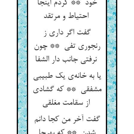
خود ** کردم اینجا
احتیاط و مرتقد
گفت اگر داری ز
رنجوری تفی ** چون
نرفتی جانب دار الشفا
یا به خانه‌ی یک طبیبی
مشفقی ** که گشادی
از سقامت مغلقی
گفت آخر من کجا دانم
شدن ** که بهرجا