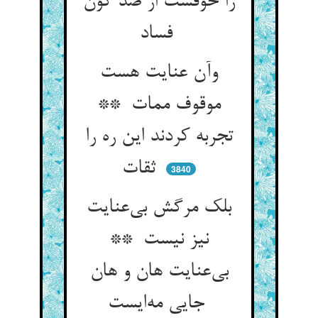
را خوفست از صد گون
فساد
وآن عنایت هست
موقوف ممات **
تجربه کردند این ره را
ثقات
3840
بلک مرگش بی‌عنایت
نیز نیست **
بی‌عنایت هان و هان
جایی مه‌ایست