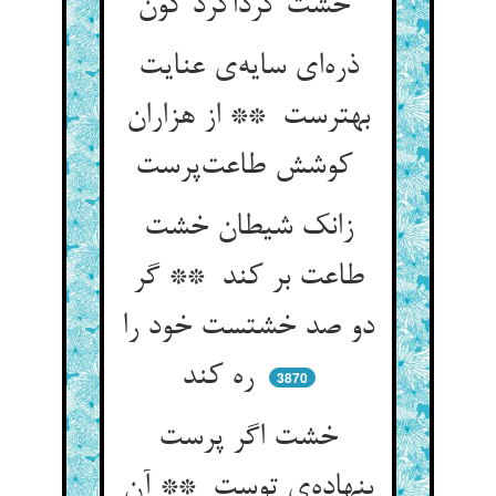
خشت گرداگرد کون
ذره‌ای سایه‌ی عنایت
بهترست ** از هزاران
کوشش طاعت‌پرست
زانک شیطان خشت
طاعت بر کند ** گر
دو صد خشتست خود را
ره کند
3870
خشت اگر پرست
بنهاده‌ی توست ** آن