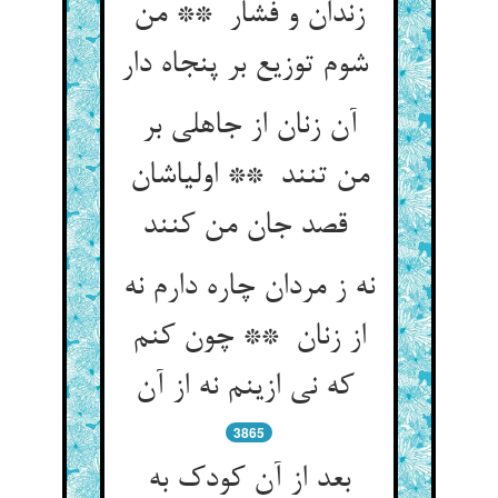
زندان و فشار ** من
شوم توزیع بر پنجاه دار
آن زنان از جاهلی بر
من تنند ** اولیاشان
قصد جان من کنند
نه ز مردان چاره دارم نه
از زنان ** چون کنم
که نی ازینم نه از آن
3865
بعد از آن کودک به