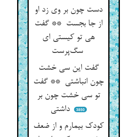
دست چون بر وی زد او
از جا بجست ** گفت
هی تو کیستی ای
سگ‌پرست
گفت این سی خشت
چون انباشتی ** گفت
تو سی خشت چون بر
داشتی
3850
کودک بیمارم و از ضعف