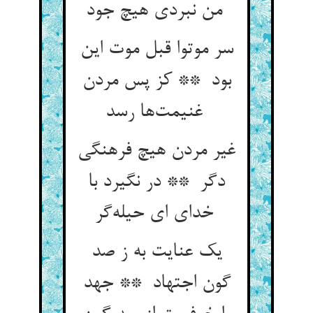
من نبردی هیچ جود
سر موتوا قبل موت این
بود ** کز پس مردن
غنیمت‌ها رسد
غیر مردن هیچ فرهنگی
دگر ** در نگیرد با
خدای ای حیله‌گر
یک عنایت به ز صد
گون اجتهاد ** جهد