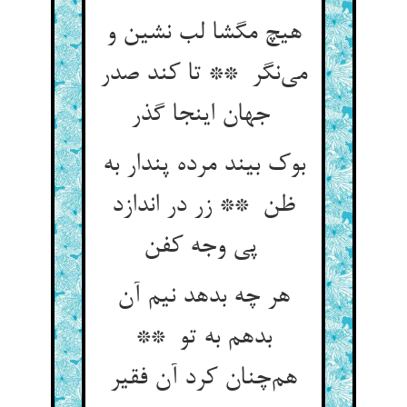
هیچ مگشا لب نشین و
می‌نگر ** تا کند صدر
جهان اینجا گذر
بوک بیند مرده پندار به
ظن ** زر در اندازد
پی وجه کفن
هر چه بدهد نیم آن
بدهم به تو **
هم‌چنان کرد آن فقیر