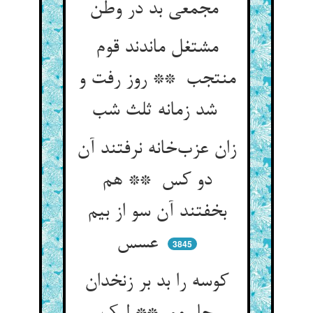
مجمعی بد در وطن
مشتغل ماندند قوم
منتجب ** روز رفت و
شد زمانه ثلث شب
زان عزب‌خانه نرفتند آن
دو کس ** هم
بخفتند آن سو از بیم
عسس
3845
کوسه را بد بر زنخدان