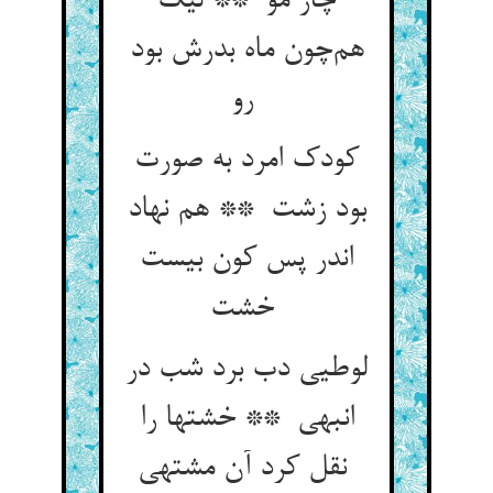
چار مو ** لیک
هم‌چون ماه بدرش بود
رو
کودک امرد به صورت
بود زشت ** هم نهاد
اندر پس کون بیست
خشت
لوطیی دب برد شب در
انبهی ** خشتها را
نقل کرد آن مشتهی