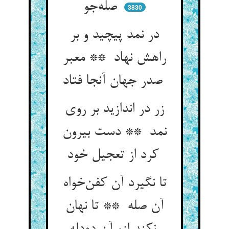
صله‌جو
3830
در نمد پیچید و بر
راهش نهاد ** معبر
صدر جهان آنجا فتاد
زر در اندازید بر روی
نمد ** دست بیرون
کرد از تعجیل خود
تا نگیرد آن کفن‌خواه
آن صله ** تا نهان