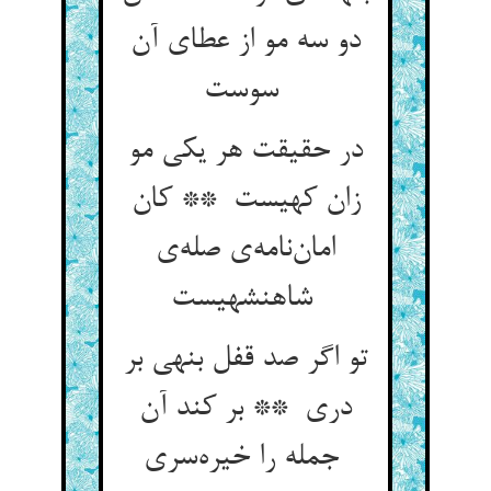
دو سه مو از عطای آن
سوست
در حقیقت هر یکی مو
زان کهیست ** کان
امان‌نامه‌ی صله‌ی
شاهنشهیست
تو اگر صد قفل بنهی بر
دری ** بر کند آن
جمله را خیره‌سری