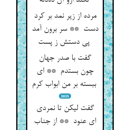
نکند ازو آن ده‌دله
مرده از زیر نمد بر کرد
دست ** سر برون آمد
پی دستش ز پست
گفت با صدر جهان
چون بستدم ** ای
ببسته بر من ابواب کرم
3835
گفت لیکن تا نمردی
ای عنود ** از جناب