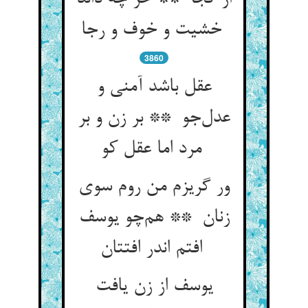
خشیت و خوف و رجا
3860
عقل باشد آمنی و
عدل‌جو ** بر زن و بر
مرد اما عقل کو
ور گریزم من روم سوی
زنان ** هم‌چو یوسف
افتم اندر افتتان
یوسف از زن یافت