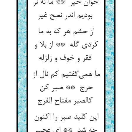
اخوان خیر ** ما نه نر
بودیم اندر نصح غیر
از حشم هر که به ما
کردی گله ** از بلا و
فقر و خوف و زلزله
ما همی‌گفتیم کم نال از
حرج ** صبر کن
کالصبر مفتاح الفرج
این کلید صبر را اکنون
چه شد ** ای عجب