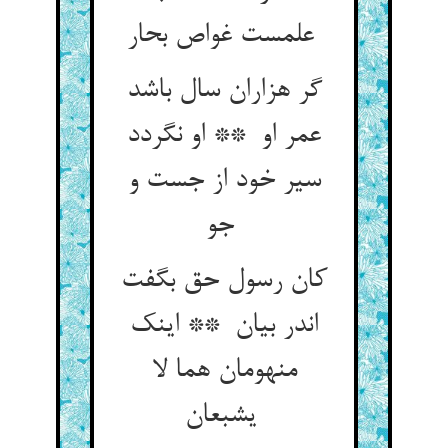
علمست غواص بحار
گر هزاران سال باشد
عمر او ** او نگردد
سیر خود از جست و
جو
کان رسول حق بگفت
اندر بیان ** اینک
منهومان هما لا
یشبعان