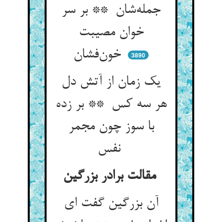
جمله‌شان ** بر سر
خوان مصیبت
خون‌فشان
3890
یک زمان از آتش دل
هر سه کس ** بر زده
با سوز چون مجمر
نفس
مقالت برادر بزرگین
آن بزرگین گفت ای