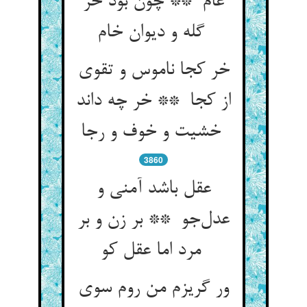
عام ** چون بود خر
گله و دیوان خام
خر کجا ناموس و تقوی
از کجا ** خر چه داند
خشیت و خوف و رجا
3860
عقل باشد آمنی و
عدل‌جو ** بر زن و بر
مرد اما عقل کو
ور گریزم من روم سوی