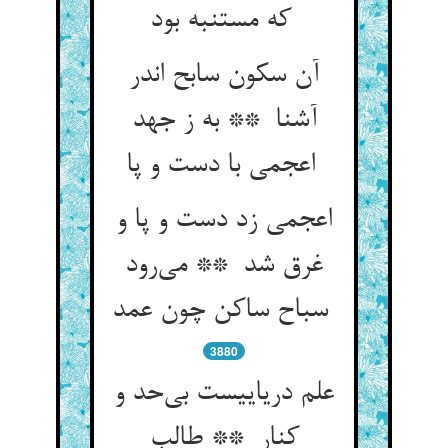
که مستنبه بود
آن سکون سابح اندر
آشنا ** به ز جهد
اعجمی با دست و پا
اعجمی زد دست و پا و
غرق شد ** می‌رود
سباح ساکن چون عمد
3880
علم دریاییست بی‌حد و
کنار ** طالب