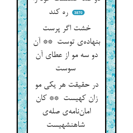
ره کند
3870
خشت اگر پرست
بنهاده‌ی توست ** آن
دو سه مو از عطای آن
سوست
در حقیقت هر یکی مو
زان کهیست ** کان
امان‌نامه‌ی صله‌ی
شاهنشهیست