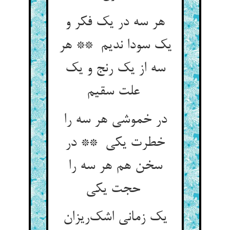
هر سه در یک فکر و
یک سودا ندیم ** هر
سه از یک رنج و یک
علت سقیم
در خموشی هر سه را
خطرت یکی ** در
سخن هم هر سه را
حجت یکی
یک زمانی اشک‌ریزان