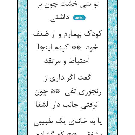
تو سی خشت چون بر
داشتی
3850
کودک بیمارم و از ضعف
خود ** کردم اینجا
احتیاط و مرتقد
گفت اگر داری ز
رنجوری تفی ** چون
نرفتی جانب دار الشفا
یا به خانه‌ی یک طبیبی