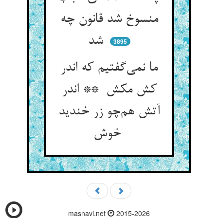
منسوخ شد قانون چه
شد
3895
ما نمی‌گفتیم که اندر
کش مکش ** اندر
آتش هم‌چو زر خندید
خوش
masnavi.net
2015-2026