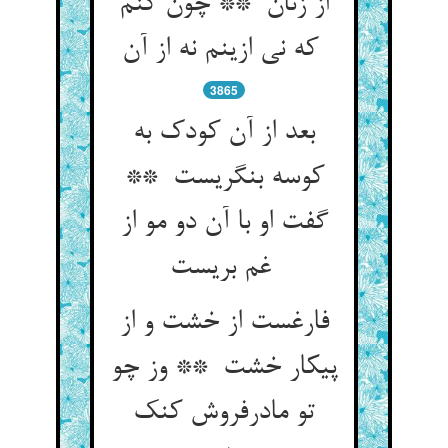
از زنان ** چون کنم
که نی ازینم نه از آن
3865
بعد از آن کودک به
کوسه بنگریست **
گفت او با آن دو مو از
غم بریست
فارغست از خشت و از
پیکار خشت ** وز چو
تو مادرفروش کنک