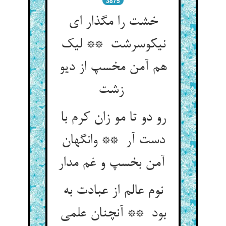
3875
خشت را مگذار ای
نیکوسرشت ** لیک
هم آمن مخسپ از دیو
زشت
رو دو تا مو زان کرم با
دست آر ** وانگهان
آمن بخسپ و غم مدار
نوم عالم از عبادت به
بود ** آنچنان علمی