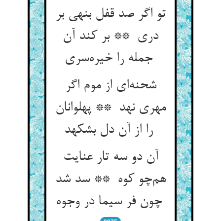
تو اگر صد قفل بنهی بر
دری ** بر کند آن
جمله را خیره‌سری
شحنه‌ای از موم اگر
مهری نهد ** پهلوانان
را از آن دل بشکهد
آن دو سه تار عنایت
هم‌چو کوه ** سد شد
چون فر سیما در وجوه