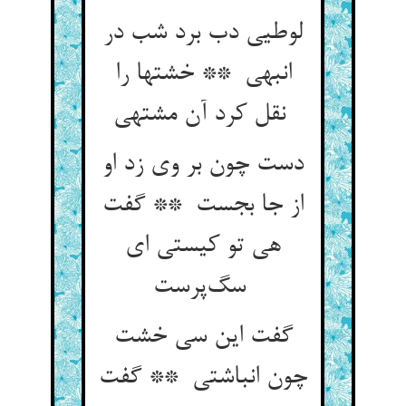
لوطیی دب برد شب در
انبهی ** خشتها را
نقل کرد آن مشتهی
دست چون بر وی زد او
از جا بجست ** گفت
هی تو کیستی ای
سگ‌پرست
گفت این سی خشت
چون انباشتی ** گفت