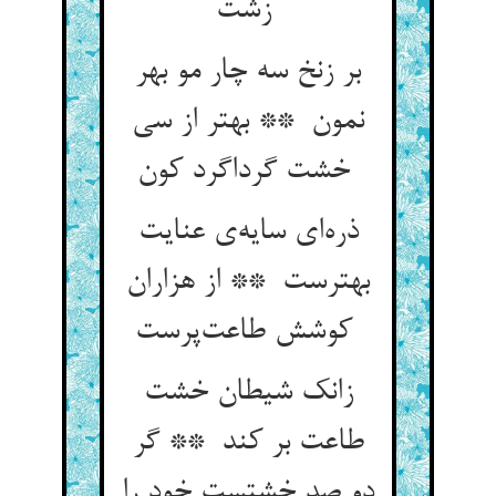
زشت
بر زنخ سه چار مو بهر
نمون ** بهتر از سی
خشت گرداگرد کون
ذره‌ای سایه‌ی عنایت
بهترست ** از هزاران
کوشش طاعت‌پرست
زانک شیطان خشت
طاعت بر کند ** گر
دو صد خشتست خود را