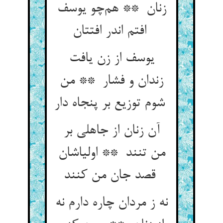
زنان ** هم‌چو یوسف
افتم اندر افتتان
یوسف از زن یافت
زندان و فشار ** من
شوم توزیع بر پنجاه دار
آن زنان از جاهلی بر
من تنند ** اولیاشان
قصد جان من کنند
نه ز مردان چاره دارم نه