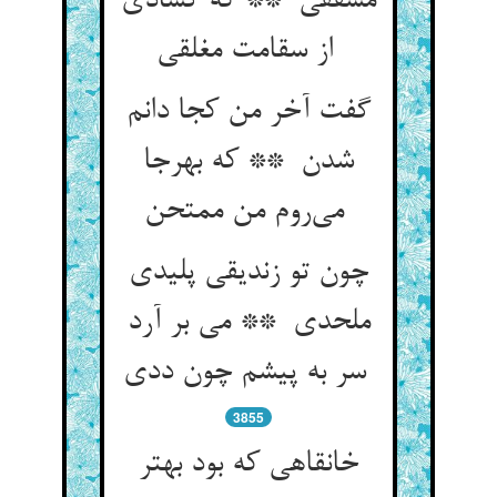
مشفقی ** که گشادی
از سقامت مغلقی
گفت آخر من کجا دانم
شدن ** که بهرجا
می‌روم من ممتحن
چون تو زندیقی پلیدی
ملحدی ** می بر آرد
سر به پیشم چون ددی
3855
خانقاهی که بود بهتر