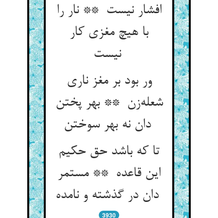
افشار نیست ** نار را
با هیچ مغزی کار
نیست
ور بود بر مغز ناری
شعله‌زن ** بهر پختن
دان نه بهر سوختن
تا که باشد حق حکیم
این قاعده ** مستمر
دان در گذشته و نامده
3930