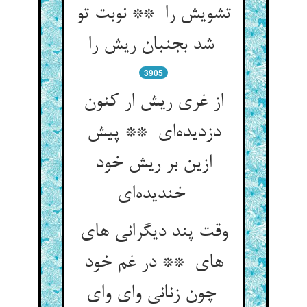
تشویش را ** نوبت تو
شد بجنبان ریش را
3905
از غری ریش ار کنون
دزدیده‌ای ** پیش
ازین بر ریش خود
خندیده‌ای
وقت پند دیگرانی های
های ** در غم خود
چون زنانی وای وای