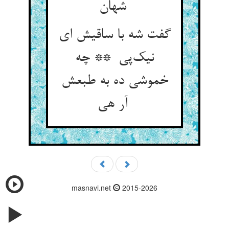
شهان
گفت شه با ساقیش ای
نیک‌پی ** چه
خموشی ده به طبعش
آر هی
masnavi.net
2015-2026