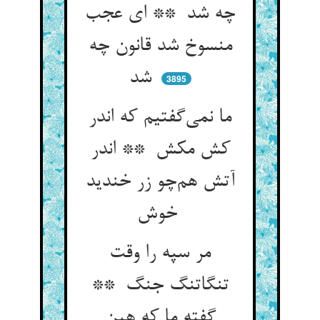
چه شد ** ای عجب
منسوخ شد قانون چه
شد
3895
ما نمی‌گفتیم که اندر
کش مکش ** اندر
آتش هم‌چو زر خندید
خوش
مر سپه را وقت
تنگاتنگ جنگ **
گفته ما که هین