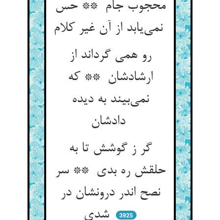
محجوب جام ** حس
نمی‌یابد از آن غیر کلام
رو همی گرداند از
ارشادشان ** که
نمی‌بیند به دیده
دادشان
گر ز گوشش تا به
حلقش ره بدی ** سر
نصح اندر درونشان در
شدی
3925