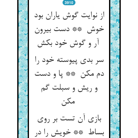
3910
از نوایت گوش یاران بود
خوش ** دست بیرون
آر و گوش خود بکش
سر بدی پیوسته خود را
دم مکن ** پا و دست
و ریش و سبلت گم
مکن
بازی آن تست بر روی
بساط ** خویش را در