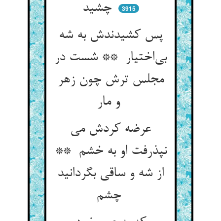
چشید
3915
پس کشیدندش به شه
بی‌اختیار ** شست در
مجلس ترش چون زهر
و مار
عرضه کردش می
نپذرفت او به خشم **
از شه و ساقی بگردانید
چشم