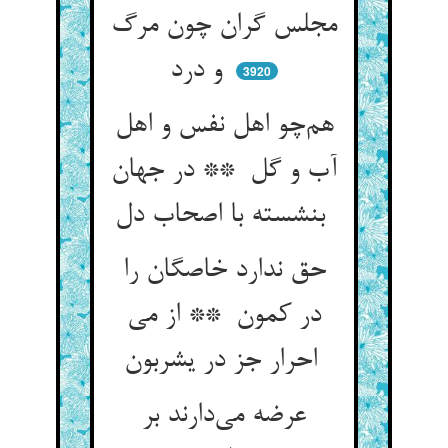
مجلس گران چون مرگ
و درد
3920
هم‌چو اهل نفس و اهل
آب و گل ** در جهان
بنشسته با اصحاب دل
حق ندارد خاصگان را
در کمون ** از می
احرار جز در یشربون
عرضه می‌دارند بر