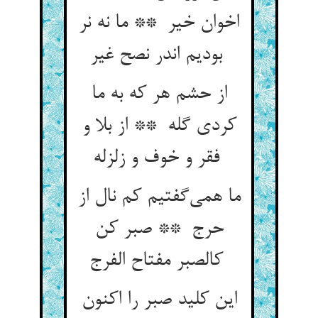
اخوان خیر ** ما نه نر
بودیم اندر نصح غیر
از حشم هر که به ما
کردی گله ** از بلا و
فقر و خوف و زلزله
ما همی‌گفتیم کم نال از
حرج ** صبر کن
کالصبر مفتاح الفرج
این کلید صبر را اکنون