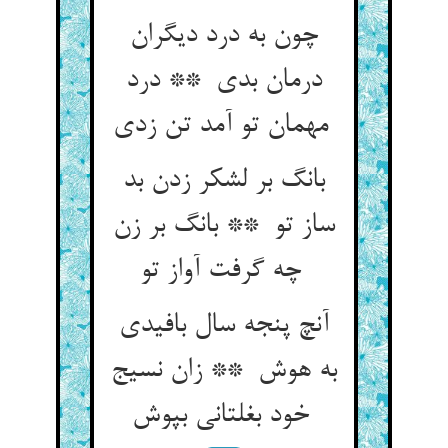
چون به درد دیگران
درمان بدی ** درد
مهمان تو آمد تن زدی
بانگ بر لشکر زدن بد
ساز تو ** بانگ بر زن
چه گرفت آواز تو
آنچ پنجه سال بافیدی
به هوش ** زان نسیج
خود بغلتانی بپوش