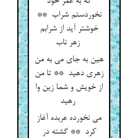
که به عمر خود
نخوردستم شراب **
خوشتر آید از شرابم
زهر ناب
هین به جای می به من
زهری دهید ** تا من
از خویش و شما زین وا
رهید
می نخورده عربده آغاز
کرد ** گشته در