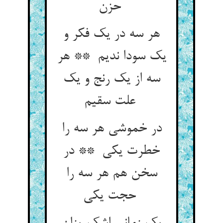
حزن
هر سه در یک فکر و
یک سودا ندیم ** هر
سه از یک رنج و یک
علت سقیم
در خموشی هر سه را
خطرت یکی ** در
سخن هم هر سه را
حجت یکی