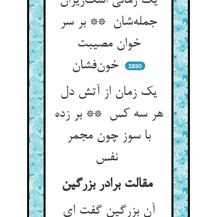
یک زمانی اشک‌ریزان
جمله‌شان ** بر سر
خوان مصیبت
خون‌فشان
3890
یک زمان از آتش دل
هر سه کس ** بر زده
با سوز چون مجمر
نفس
مقالت برادر بزرگین
آن بزرگین گفت ای