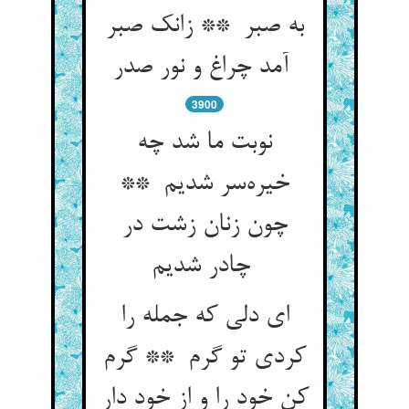
به صبر ** زانک صبر
آمد چراغ و نور صدر
3900
نوبت ما شد چه
خیره‌سر شدیم **
چون زنان زشت در
چادر شدیم
ای دلی که جمله را
کردی تو گرم ** گرم
کن خود را و از خود دار